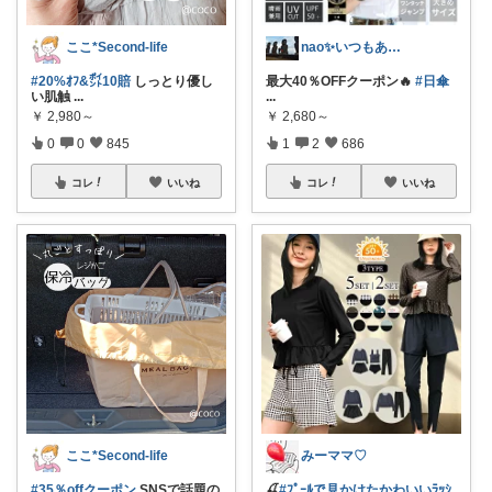
ここ*Second-life
nao✨いつもありがとう😊
#20%ｵﾌ&㌽10賠
しっとり優し
最大40％OFFクーポン🔥
#日傘
い肌触
...
...
￥
2,980～
￥
2,680～
0
0
845
1
2
686
コレ
いいね
コレ
いいね
ここ*Second-life
みーママ♡
#35％offクーポン
SNSで話題の
🍒
#ﾌﾟｰﾙで見かけたかわいいﾗｯｼ