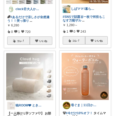
しばママ⌇暮らしと子育て
clock⏰大人かわいい
#SNSで話題🥇一枚で何役もこ
🌈
#あるだけで涼しさが全然違
なす万能ザル
...
う！！突っ張り
...
￥
1,280～
￥
6,280
1
0
243
0
1
720
コレ
いいね
コレ
いいね
母ぐま｜11日から夏休みモード🌻
暁ROOM🩶 ときめく暮らしのセレクト
🐻
#今だけ10%オフ！
タイムマ
【一人掛け L字ソファ🤍】 お部