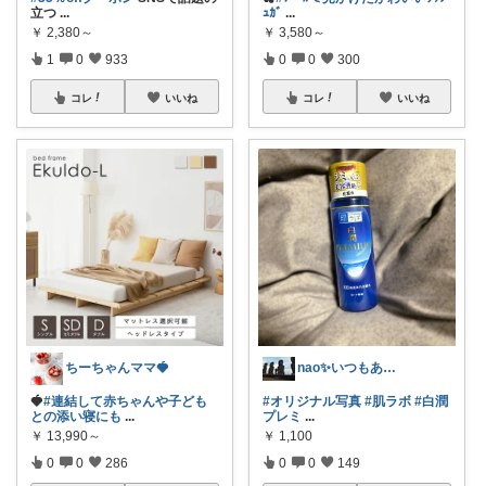
立つ
...
ｭｶﾞ
...
￥
2,380～
￥
3,580～
1
0
933
0
0
300
コレ
いいね
コレ
いいね
ちーちゃんママ🍓
nao✨いつもありがとう😊
🍓
#連結して赤ちゃんや子ども
#オリジナル写真
#肌ラボ
#白潤
との添い寝にも
...
プレミ
...
￥
13,990～
￥
1,100
0
0
286
0
0
149