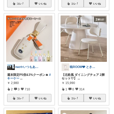
コレ
いいね
コレ
いいね
nao✨いつもありがとう😊
暁ROOM🩶 ときめく暮らしのセレクト
週末限定P5倍&3%クーポン🔥
#
【北欧風 ダイニングチェア 2脚
キーケー
...
セット🤍】
...
￥
2,980
￥
15,990
2
3
710
1
0
314
コレ
いいね
コレ
いいね