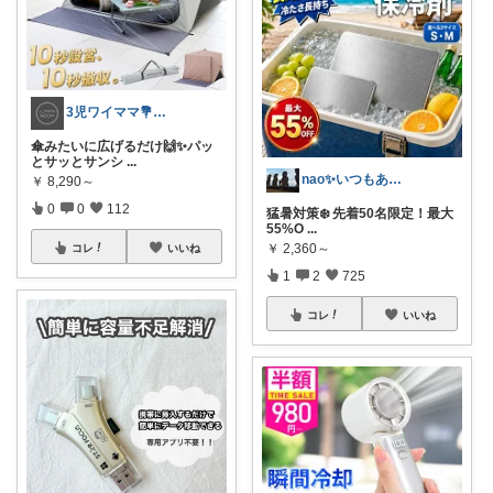
3児ワイママ💐バタバタでも回る暮らし✨
傘みたいに広げるだけ🙌✨パッ
とサッとサンシ
...
nao✨いつもありがとう😊
￥
8,290～
0
0
112
猛暑対策❄️ 先着50名限定！最大
55%O
...
￥
2,360～
コレ
いいね
1
2
725
コレ
いいね