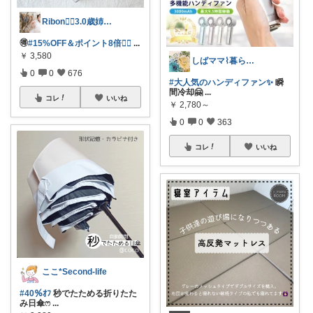
Ribon❁⃘3.0歳姉妹ﾏﾏ👧🏻♡
🉐
#15%OFF＆ポイント8倍❤️‍🔥
...
￥
3,580
しばママ⌇暮らしと子育て
0
0
676
#大人気のハンディファン✨
瞬
間冷却🤗
...
コレ
いいね
￥
2,780～
0
0
363
コレ
いいね
ここ*Second-life
#40％ｵﾌ
秒でたためる折りたた
み日傘ෆ
...