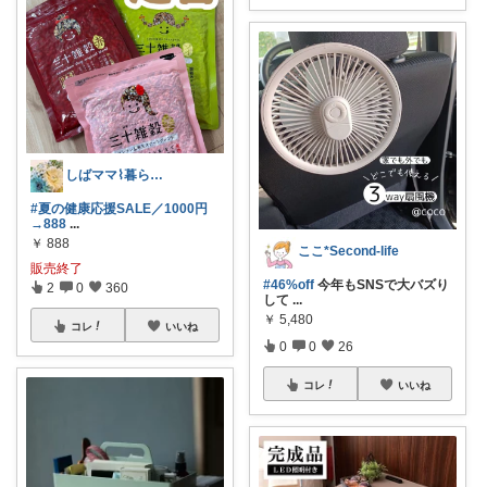
しばママ⌇暮らしと子育て
#夏の健康応援SALE／1000円
→888
...
￥
888
ここ*Second-life
販売終了
#46%off
今年もSNSで大バズり
2
0
360
して
...
￥
5,480
コレ
いいね
0
0
26
コレ
いいね