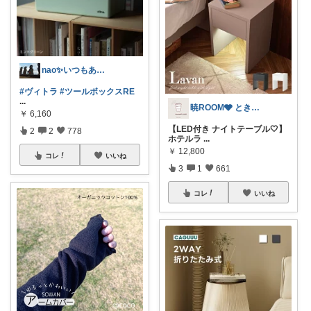
nao✨いつもありがとう😊
#ヴィトラ
#ツールボックスRE
...
暁ROOM🩶 ときめく暮らしのセレクト
￥
6,160
【LED付き ナイトテーブル🤍】
2
2
778
ホテルラ
...
￥
12,800
コレ
いいね
3
1
661
コレ
いいね