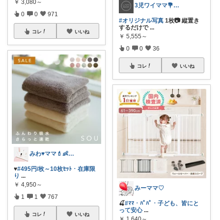
￥
3,080～
3児ワイママ💐バタバタでも回る暮らし✨
0
0
971
#オリジナル写真
1枚📷 縦置き
するだけで
...
コレ
いいね
￥
5,555～
0
0
36
コレ
いいね
みわ♥️ママ💄👶夏かわいい
♥️
#495円/枚～10枚ｾｯﾄ・在庫限
り
...
￥
4,950～
みーママ♡
1
1
767
🍒
#ﾏﾏ・ﾊﾟﾊﾟ・子ども、皆にと
って安心
...
コレ
いいね
￥
1,640～