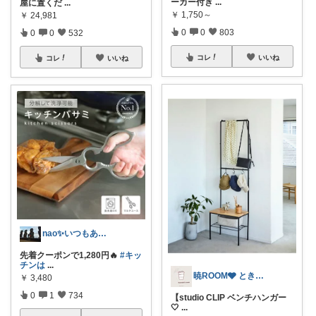
ーカー付き
...
屋に置くだ
...
￥
1,750～
￥
24,981
0
0
803
0
0
532
コレ
いいね
コレ
いいね
nao✨いつもありがとう😊
先着クーポンで1,280円🔥
#キッ
チンは
...
暁ROOM🩶 ときめく暮らしのセレクト
￥
3,480
0
1
734
【studio CLIP ベンチハンガー
🤍
...