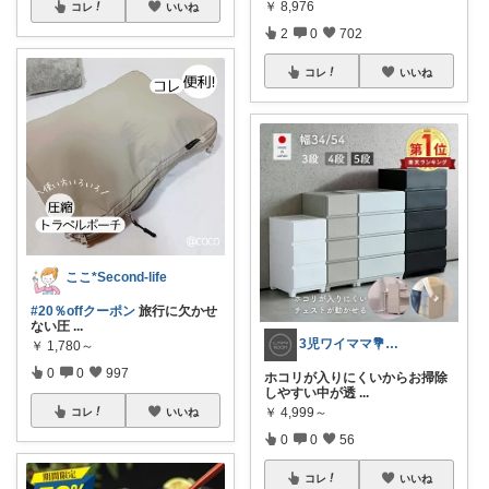
￥
8,976
コレ
いいね
2
0
702
コレ
いいね
ここ*Second-life
#20％offクーポン
旅行に欠かせ
ない圧
...
3児ワイママ💐バタバタでも回る暮らし✨
￥
1,780～
0
0
997
ホコリが入りにくいからお掃除
しやすい中が透
...
￥
4,999～
コレ
いいね
0
0
56
コレ
いいね