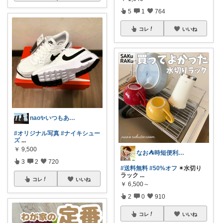
5
1
764
コレ
いいね
nao✨いつもありがとう😊
#オリジナル写真
#ナイキシュー
ズ
...
￥
9,500
なお⛺️時短便利グッズ好き♡オリ写多め♪
3
2
720
#送料無料
#50%オフ
✴︎水切り
ラック
...
コレ
いいね
￥
6,500～
2
0
910
コレ
いいね