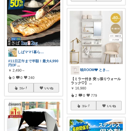
しばママ⌇暮らしと子育て
#11日正午まで半額！最大4,990
円OF
...
暁ROOM🩶 ときめく暮らしのセレクト
￥
2,490～
0
0
240
【ミラー付き 突っ張りウォール
ラック🤍】
...
￥
16,980
コレ
いいね
2
0
779
コレ
いいね