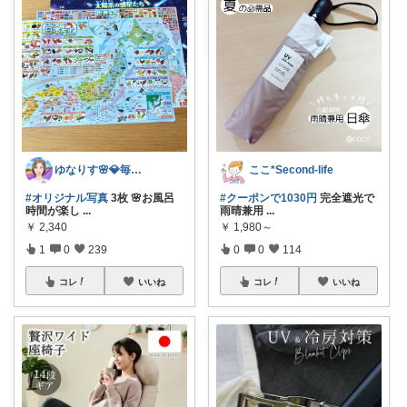
ゆなりす🌸💎毎日投稿💎朝コレ
ここ*Second-life
#オリジナル写真
3枚 🌸お風呂
#クーポンで1030円
完全遮光で
時間が楽し
...
雨晴兼用
...
￥
2,340
￥
1,980～
1
0
239
0
0
114
コレ
いいね
コレ
いいね