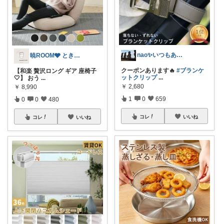
nao✨いつもありがとう😊
暁ROOM🩶 ときめく暮らしのセレクト
クーポンあります🔥
#ブランケ
【和楽 贅沢ロング ギア 座椅子
ットクリップ
...
🤍】 おう
...
￥
2,680
￥
8,990
1
0
659
0
0
480
コレ
いいね
コレ
いいね