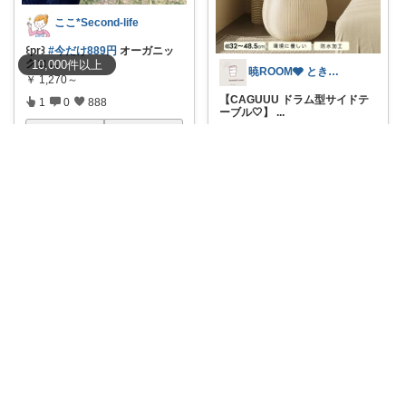
ここ*Second-life
꒰pr꒱
#今だけ889円
オーガニッ
クコ
...
10,000
件
以上
暁ROOM🩶 ときめく暮らしのセレクト
￥
1,270～
【CAGUUU ドラム型サイドテ
1
0
888
ーブル🤍】
...
￥
18,090～
コレ
いいね
1
0
23
コレ
いいね
Кanon🌸4y👧3y👦
＼🉐ポイント15倍🧸／
#ka_プ
レイマ
...