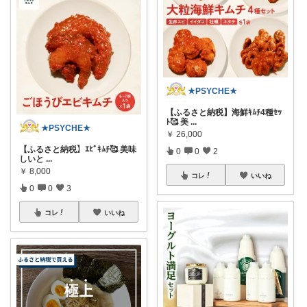
★PSYCHE★
【ふるさと納税】海鮮ｷﾑﾁ4種ｾｯ
ﾄ🥰 美
...
★PSYCHE★
￥
26,000
【ふるさと納税】ｴﾋﾞｷﾑﾁ🥰 美味
0
0
2
しいと
...
￥
8,000
コレ
いいね
0
0
3
コレ
いいね