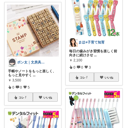
まほ⭐️子育て知育
毎日の歯みがき習慣を楽しく前
向きに続けさせ
...
￥
2,100
ポン太｜文房具・雑貨
0
0
3
手帳やノートをもっと楽しく、
もっと見やすく
...
コレ
いいね
￥
3,500
0
0
5
コレ
いいね