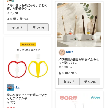
🪥毎日使うものだから、まとめ
買いが断然ラク
...
￥
2,270
0
7
244
コレ
いいね
Ruka
🪥🤍毎日の歯みがきタイムをも
っと楽しく♪
...
￥
1,380～
0
0
5
コレ
いいね
uka
歯みがきデビューに選んでよか
ったアイテム🍎
...
￥
770