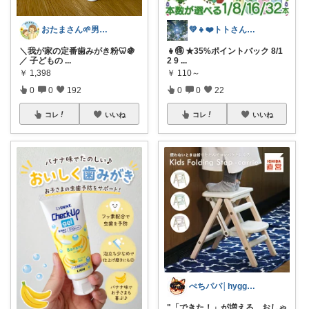
おたまさん🌱男の子ママ
💚👧❤️トトさん 8月🥵
＼我が家の定番歯みがき粉🦷🍇
👧🉐 ★35%ポイントバック 8/1
／ 子どもの
...
2 9
...
￥
1,398
￥
110～
0
0
192
0
0
22
コレ
いいね
コレ
いいね
ぺちパパ│hyggeな心意気を大切に🌿
"「できた！」が増える、おしゃ