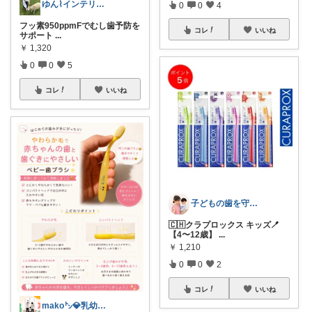
ゆん⌇インテリアと生活雑貨がメイン🧸
0
0
4
フッ素950ppmFでむし歯予防を
コレ
いいね
サポート
...
￥
1,320
0
0
5
コレ
いいね
子どもの歯を守る現役歯科衛生士ママ🦷
🇨🇭クラプロックス キッズ🪥
【4〜12歳】
...
￥
1,210
0
0
2
コレ
いいね
mako㌧💎乳幼児育児グッズ、雑貨、食