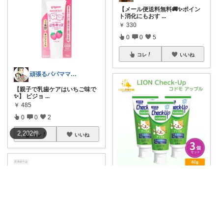
【メール便送料無料🚚✨ポイン
ト消化にもおす
...
￥
330
0
0
5
コレ
いいね
頑張るパパママ応援隊@育児・子供用品紹介
【親子で乳歯ケアはいちご味で
✨】 ピジョ
...
￥
485
0
0
2
2,202
件
コレ
いいね
ゆうゆう❤️🫧皆様に感謝🥺
🍎子どもの毎日の歯みがきに🦷
✨ わが家の
...
￥
1,037
売切れ