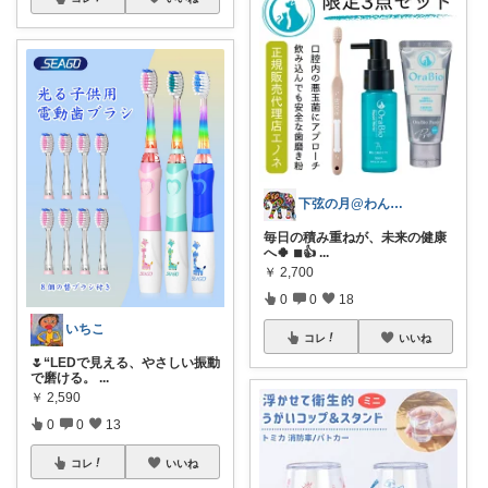
下弦の月@わんにゃん日和
毎日の積み重ねが、未来の健康
へ🍀 ◾︎👍
...
￥
2,700
0
0
18
いちこ
コレ
いいね
🌷“LEDで見える、やさしい振動
で磨ける。
...
￥
2,590
0
0
13
コレ
いいね