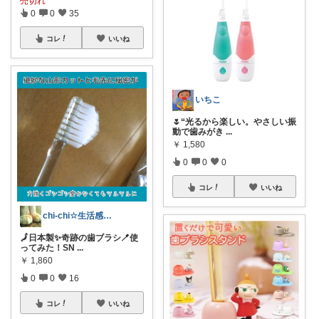
売切れ
0
0
35
コレ
いいね
いちこ
🌷“光るから楽しい。やさしい振
動で歯みがき
...
￥
1,580
0
0
0
コレ
いいね
chi-chi☆生活感オフのプチプラ雑貨
🗾日本製✨奇跡の歯ブラシ🪥使
ってみた！SN
...
￥
1,860
0
0
16
コレ
いいね