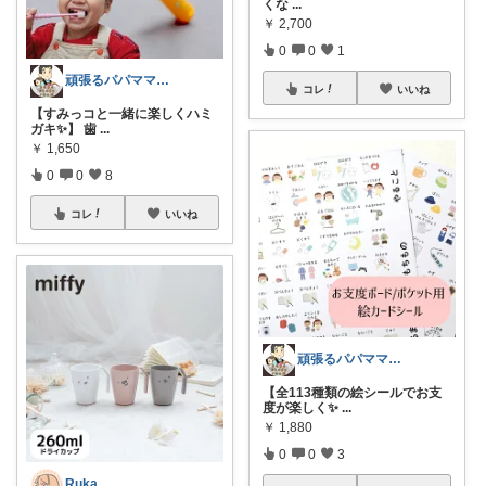
くな
...
￥
2,700
0
0
1
頑張るパパママ応援隊@育児・子供用品紹介
コレ
いいね
【すみっコと一緒に楽しくハミ
ガキ✨】 歯
...
￥
1,650
0
0
8
コレ
いいね
頑張るパパママ応援隊@育児・子供用品紹介
【全113種類の絵シールでお支
度が楽しく✨
...
￥
1,880
0
0
3
Ruka