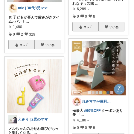
れなキッズ踏
...
mio | 30代3児ママ
￥
6,289～
0
0
8
🍌 子どもが喜んで歯みがきタイ
ム♪ バナナ
...
￥
1,480
コレ
いいね
0
2
329
コレ
いいね
れみママ@便利雑貨¸¸kids
📣最大
#60%OFF
クーポンあり
💖 「
...
えみり | 2児のママ
￥
4,180～
0
0
9
メルちゃんのおせわ遊びがもっ
と楽しくなる、
...