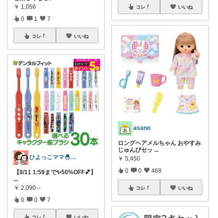
￥
1,056
コレ
いいね
0
1
7
コレ
いいね
asano
ロングヘアメルちゃん おやすみ
じゅんびセッ
...
ひよっこママ🐣𓂃ゆるっと育児と暮らし
￥
5,450
0
0
468
【8/11 1:59まで✨50%OFF💕】
...
￥
2,090～
コレ
いいね
0
0
7
コレ
いいね