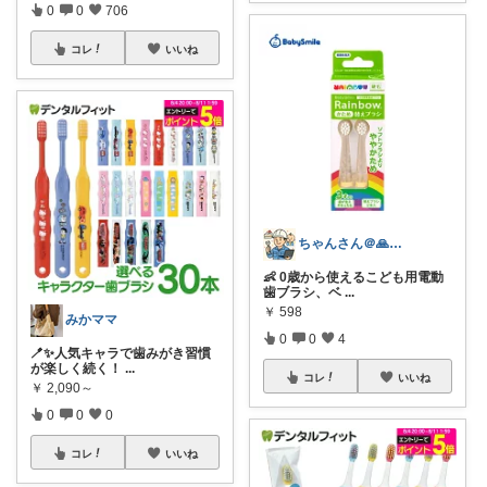
0
0
706
コレ
いいね
ちゃんさん＠🙏kansya👶1👶0
👶 0歳から使えるこども用電動
歯ブラシ、ベ
...
￥
598
みかママ
0
0
4
🪥✨人気キャラで歯みがき習慣
が楽しく続く！
...
コレ
いいね
￥
2,090～
0
0
0
コレ
いいね