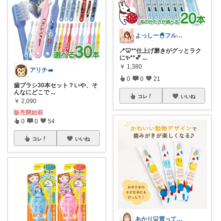
よっしー🐣フルタイム4児ママ
🪥🦷**仕上げ磨きがグッとラク
に✨**💕
...
￥
1,380
アリチ🦔
0
0
21
歯ブラシ30本セット？いや、そ
んなにどこで
...
コレ
いいね
￥
2,090
販売開始前
0
0
54
コレ
いいね
あかり🦷買ってよかったもの