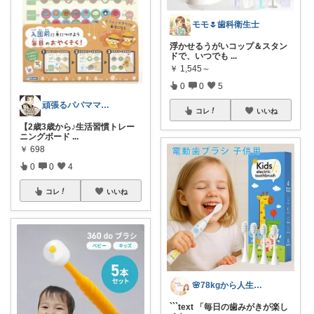
モモ🌷歯科衛生士
浮かせるうがいコップ＆スタン
ドで、いつでも
...
￥
1,545～
0
0
5
頑張るパパママ応援隊@育児・子供用品紹介
コレ
いいね
【2歳3歳から♪生活習慣トレー
ニングボード
...
￥
698
0
0
4
コレ
いいね
🌸78kgから人生最後のダイエット挑戦
```text 「毎日の歯みがきが楽し