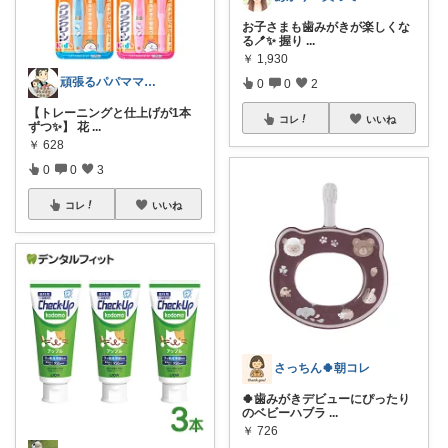
お子さまも歯みがきが楽しくな
る🪥✨ 握り
...
￥
1,930
頑張るパパママ応援隊@育児・子供用品紹介
0
0
2
【トレーニングと仕上げが1本
コレ
いいね
ずつ✨】 花
...
￥
628
0
0
3
コレ
いいね
さっちん🍀朝コレ
🍀歯みがきデビューにぴったり
のベビーハブラ
...
￥
726