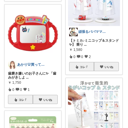
頑張るパパママ応援隊@育児・子供用品紹介
【トミカ♪ミニコップ＆スタンド
✨】 乗り
...
￥
1,580
0
0
2
あかり🦷買ってよかったもの
コレ
いいね
歯磨き嫌いのお子さんに✨ 「歯
みがきしよ
...
￥
1,750
0
0
1
コレ
いいね