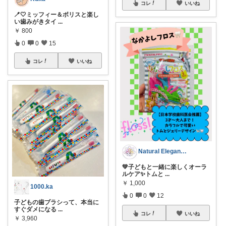
コレ
いいね
🪥🤍ミッフィー＆ボリスと楽し
い歯みがきタイ
...
￥
800
0
0
15
コレ
いいね
Natural Elegance169
💚子どもと一緒に楽しくオーラ
ルケア✨トムと
...
￥
1,000
1000.ka
0
0
12
子どもの歯ブラシって、本当に
すぐダメになる
...
コレ
いいね
￥
3,960