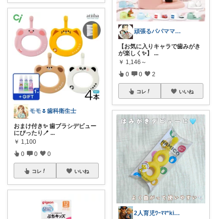
頑張るパパママ応援隊@育児・子供用品紹介
【お気に入りキャラで歯みがき
が楽しく✨】
...
￥
1,146～
0
0
2
コレ
いいね
モモ🌷歯科衛生士
おまけ付き✨ 歯ブラシデビュー
にぴったり🪥
...
￥
1,100
0
0
0
コレ
いいね
2人育児ﾜｰﾏﾏ*kinakoomama