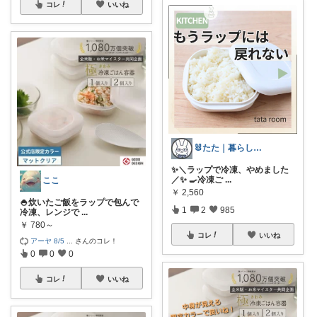
コレ
いいね
🐰たた｜暮らしと子育て
✨＼ラップで冷凍、やめました
／✨ 🍳冷凍ご
...
ここ
￥
2,560
🍚炊いたご飯をラップで包んで
1
2
985
冷凍、レンジで
...
￥
780～
コレ
いいね
アーヤ 8/5
...
さんのコレ！
0
0
0
コレ
いいね