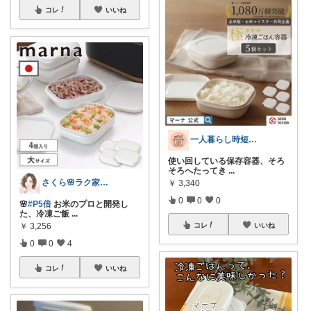
コレ
いいね
一人暮らし時短家電ROOM
使い回している保存容器、そろ
そろへたってき
...
さくら🌸ラク家事&便利な生活雑貨🏠️
￥
3,340
0
0
0
🌸
#P5倍
お米のプロと開発し
た、冷凍ご飯
...
￥
3,256
コレ
いいね
0
0
4
コレ
いいね