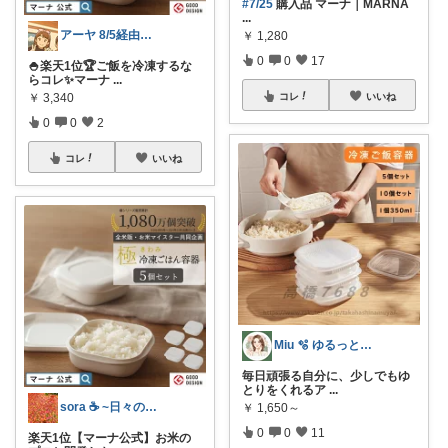
#7/25
購入品 マーナ｜MARNA
...
アーヤ 8/5経由ありがとうございます
￥
1,280
0
0
17
🍚楽天1位🏆ご飯を冷凍するな
らコレ✨マーナ
...
￥
3,340
コレ
いいね
0
0
2
コレ
いいね
Miu 🫧 ゆるっと自分磨き。
毎日頑張る自分に、少しでもゆ
とりをくれるア
...
sora ☕ ~日々の暮らしを快適に~
￥
1,650～
0
0
11
楽天1位【マーナ公式】お米の