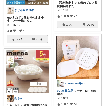
【送料無料】✨ お米のプロと共
同開発された
...
まどか💎ギリギリアラサーOL
￥
4,188
0
0
27
🍚炊きたてご飯をそのまま冷
凍！マーナ極の冷
...
￥
1,960～
コレ
いいね
0
0
4
コレ
いいね
maremare🥯いつも🙏💕
#7/25購入品
マーナ｜MARNA
極冷
...
あもん
￥
1,019
1
1
44
これ、忙しい子育て家庭ほど 持