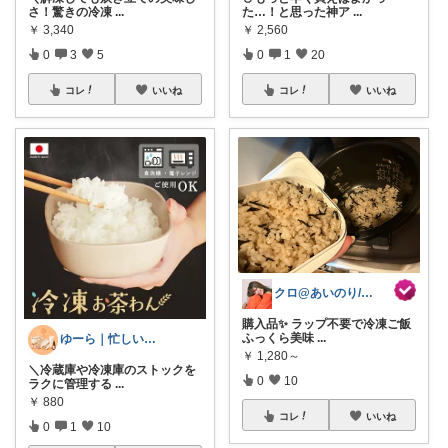
さ！驚きの冷凍
...
た…！と思った神ア
...
￥
3,340
￥
2,560
0
3
5
0
1
20
コレ
いいね
コレ
いいね
クロ@あいのり/161cm 着痩せ命
購入品✨ ラップ不要で冷凍ご飯
ふっくら美味
...
ゆーら｜忙しい女性の暮らしお助けグッズ
￥
1,280～
＼冷蔵庫や冷凍庫のストックを
0
10
ラクに管理する
...
￥
880
コレ
いいね
0
1
10