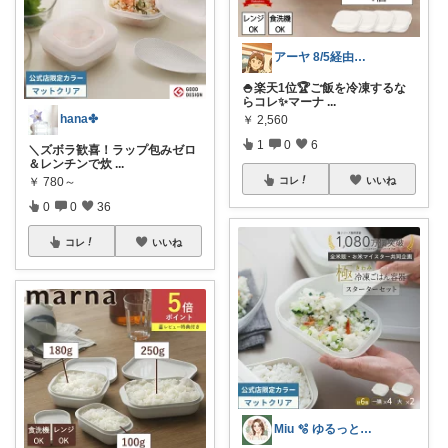
アーヤ 8/5経由ありがとうございます
🍚楽天1位🏆ご飯を冷凍するな
らコレ✨マーナ
...
hana✤
￥
2,560
1
0
6
＼ズボラ歓喜！ラップ包みゼロ
＆レンチンで炊
...
￥
780～
コレ
いいね
0
0
36
コレ
いいね
Miu 🫧 ゆるっと自分磨き。