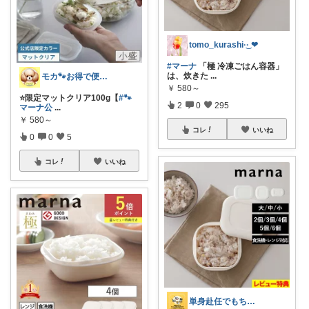
tomo_kurashi‪·͜· ❤︎‬
#マーナ
「極 冷凍ごはん容器」
は、炊きた
...
モカ🐾お得で便利💛犬とのおうち時間
￥
580～
⭐️限定マットクリア100g【
#🐾
2
0
295
マーナ公
...
￥
580～
コレ
いいね
0
0
5
コレ
いいね
単身赴任でもちゃんと暮らせるROOM