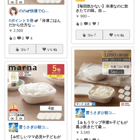
【毎回炊かない】冷凍なのに炊
きたての味。自
...
のの🌿快適で心地よい暮らし♡
￥
980～
#ポイント５倍
🌿「冷凍ごはん
0
0
7
だから仕方な
...
￥
2,560
コレ
いいね
0
0
4
コレ
いいね
雲うさぎ@朝コレ❤良質便利時短グッズ🐰
【🍙もうラップ卒業✨子どもが
喜ぶ炊きたて級
...
雲うさぎ@朝コレ❤良質便利時短グッズ🐰
￥
3,340
【🍙忙しいママ必見✨子どもが