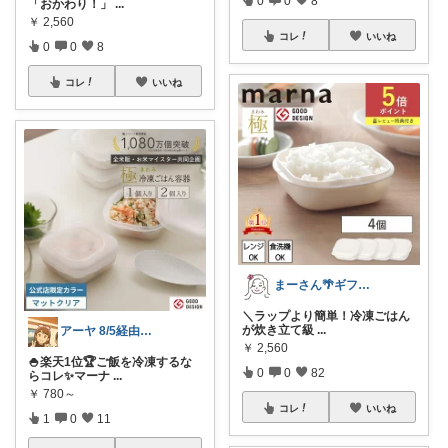
0
0
8
「おかわり！」
...
￥
2,560
コレ
いいね
0
0
8
コレ
いいね
まーさん🌴ギフト＆ご褒美品❤時々ワンコ
​＼ラップより簡単！冷凍ごはん
が炊き立て級
...
アーヤ 8/5経由ありがとうございます
￥
2,560
🍚楽天1位🏆ご飯を冷凍するな
0
0
82
らコレ✨マーナ
...
￥
780～
コレ
いいね
1
0
11