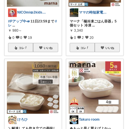
NICOmi🥨2kidsママ👦👧
ママの時短家電ROOM
#Pアップ中📣
11日23:59まで
#
マーナ「極冷凍ごはん容器」5
レ
...
個セット 冷凍
...
￥
980～
￥
3,340
0
0
19
0
2
20
コレ
いいね
コレ
いいね
けろひ
Takuro room
＼解凍しても炊き立ての美味し
🍚もっと早く買えばよかっ