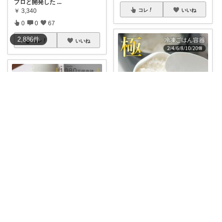
プロと開発した
...
￥
3,340
コレ
いいね
0
0
67
2,886
件
コレ
いいね
shiro｜整う暮らしと便利家電
まとめて炊いたご飯をラップ保
存すると、温め
...
なかち🧸夏アイテム＆便利グッズ✨
￥
1,280～
0
0
3
🧸✨ふっくら冷凍ごはん⭐️極冷凍
ごはん容器
...
￥
2,560～
コレ
いいね
1
0
12