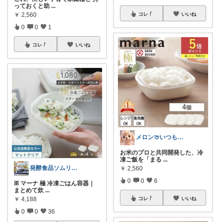
っておくと助
...
￥
2,560
コレ
いいね
0
0
1
コレ
いいね
メロン🍈いつも感謝様✨️
お米のプロと共同開発した、冷
凍ご飯を「まる
...
発酵食品ソムリエmana
￥
2,560
0
0
6
ꕤ マーナ 極 冷凍ごはん容器｜
まとめて炊
...
￥
4,188
コレ
いいね
0
0
36