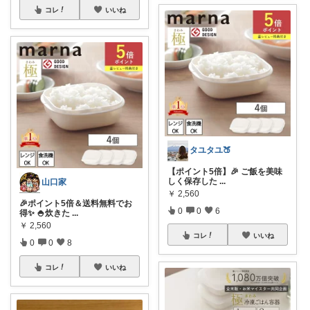
コレ
いいね
タユタユ🍑
【ポイント5倍】🎉 ご飯を美味
しく保存した
...
山口家
￥
2,560
🎉ポイント5倍＆送料無料でお
0
0
6
得✨ 🍚炊きた
...
￥
2,560
コレ
いいね
0
0
8
コレ
いいね