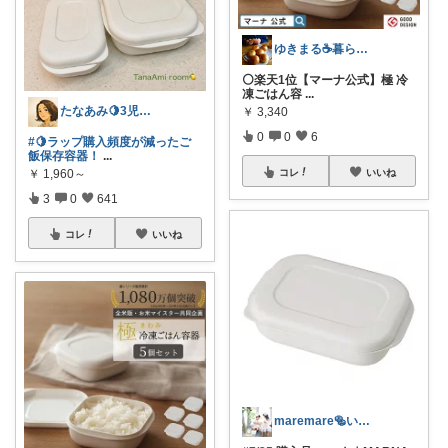
ゆきまる☕️暮らしを楽しむ
⚪️楽天1位【マーナ公式】極 冷
凍ごはん容
...
たなあみ🍋3児ママ40代心地良い暮らし
￥
3,340
0
0
6
#🍋ラップ購入頻度が減ったご
飯保存容器！
...
￥
1,960～
コレ
いいね
3
0
641
コレ
いいね
maremare🥯いつも🙏💕