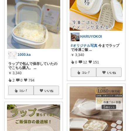
HARUYOKOI
#オリジナル写真
今までラップ
で冷凍ご飯
...
1000.ka
￥
3,340
0
12
151
ラップで包んで保存していたの
でこちら購入。
...
￥
3,340
コレ
いいね
2
0
794
コレ
いいね