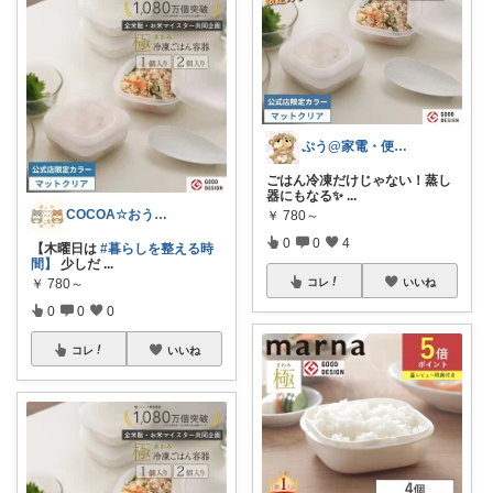
ぷう@家電・便利グッズ・美味しいもの
​ごはん冷凍だけじゃない！蒸し
器にもなる✨
...
COCOA☆おうちカフェROOM
￥
780～
0
0
4
【木曜日は
#暮らしを整える時
間】
少しだ
...
￥
780～
コレ
いいね
0
0
0
コレ
いいね