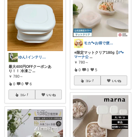
モカ🐾お得で便利💛犬とのおうち時間
⭐️限定マットクリア180g【
#🐾
マーナ公
...
ゆん⌇インテリアと生活雑貨がメイン🧸
￥
780～
最大400円OFFクーポンあ
0
0
5
り！！ 冷凍ご
...
￥
780～
コレ
いいね
0
0
6
コレ
いいね