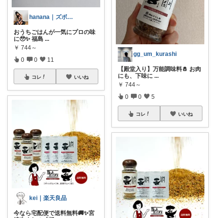
hanana｜ズボラママの整う暮らし🌷
おうちごはんが一気にプロの味
に🥹✨ 福島
...
￥
744～
gg_um_kurashi
0
0
11
【殿堂入り】万能調味料🧂 お肉
にも、下味に
...
コレ
いいね
￥
744～
0
0
5
コレ
いいね
kei｜楽天良品
今なら宅配便で送料無料🚚✨宮