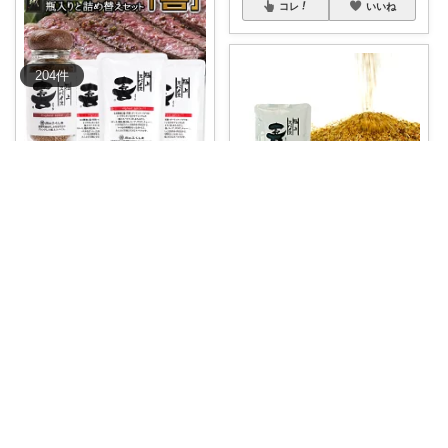
コレ
いいね
204
件
アクアエッジ
醤油のコクがたまらない。和の
旨味が詰まった
...
￥
12,000
🍀〜𝓎𝓊𝓂𝑒𝓎𝒶 〜🍀
0
0
4
🔥 「焼肉・ステーキにピッタリ
✨極上スパイ
...
コレ
いいね
￥
831～
0
0
4
コレ
いいね