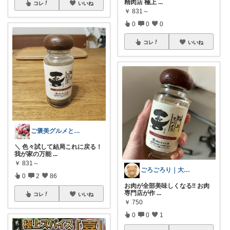
精肉店 極上
...
コレ
いいね
￥
831～
0
0
0
コレ
いいね
ご褒美グルメと便利キッチン
＼ 色々試して結局これに戻る！
我が家の万能
...
￥
831～
ごろごろり｜大人のご自愛ライフ
0
2
86
お肉が全部美味しくなる‼︎ お肉
専門店が作
...
コレ
いいね
￥
750
0
0
1