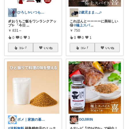
ひろし✨いつもありがとうございます✨
2歳児まま𓂃𓈒𓏸︎︎︎︎
🍖おうちご飯をワンランクアッ
これほんとーーーーに美味しい
プ✨ 「今日
...
🤤
#極上スパ
...
￥
831～
￥
750
0
0
3
0
0
1
コレ
いいね
コレ
いいね
ポメ｜家族の暮らしを少しラクに
GOJIRIN
#送料無料
福島精肉店のミック
⚠️テレビ『ぽかぽか』で紹介！