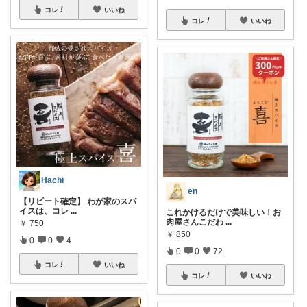
コレ
いいね
コレ
いいね
Hachi
en
【リピート確定】 わが家のスパ
イスは、コレ
...
これかけるだけで美味しい！お
肉屋さんこだわ
...
￥
750
￥
850
0
0
4
0
0
72
コレ
いいね
コレ
いいね