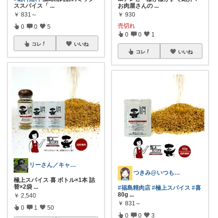
ススパイス「
...
お肉屋さんの
...
￥
831～
￥
930
売切れ
0
0
5
0
0
1
コレ
いいね
コレ
いいね
リーさん／キャンプに徹する‼️
つきみ@いつもありがとうございます🙏
極上スパイス 喜 ボトル×1本 詰
替×2袋
...
#福島精肉店
#極上スパイス
#喜
80g
...
￥
2,540
￥
831～
0
1
50
0
0
3