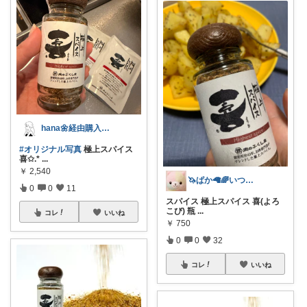
hana🌼経由購入ありがとうございます
#オリジナル写真
極上スパイス
喜✩.*
...
￥
2,540
🦄ぱか🦙🌈いつもありがとう♥️
0
0
11
スパイス 極上スパイス 喜(よろ
こび) 瓶
...
コレ
いいね
￥
750
0
0
32
コレ
いいね