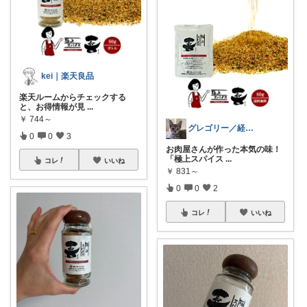
kei｜楽天良品
楽天ルームからチェックする
と、お得情報が見
...
￥
744～
グレゴリー／経由購入感謝です💕
0
0
3
お肉屋さんが作った本気の味！
「極上スパイス
...
コレ
いいね
￥
831～
0
0
2
コレ
いいね