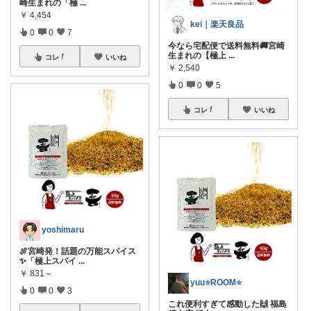
崎生まれの「極
...
￥
4,454
kei｜楽天良品
0
0
7
今なら宅配便で送料無料🚚宮崎
生まれの【極上
...
コレ
いいね
￥
2,540
0
0
5
コレ
いいね
yoshimaru
🍖宮崎発！話題の万能スパイス
✨「極上スパイ
...
￥
831～
yuu⭐️ROOM⭐️
0
0
3
これ便利すぎて感動した🙌 福島