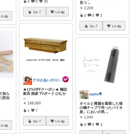
0
0
35
見つ
...
￥
2,200
コレ
いいね
0
0
3
いいね
コレ
いいね
クロ@あいのり/161cm 着痩せ命
🔥12%OFFクーポン🔥 橋詰
家具 国産 TVボード ひむか
て知ら
samo💐
...
た防虫
￥
168,000
オイルと樟脳を蒸留した後
の楠チップで作ったバイオ
1
7
炭。においの気
...
￥
1,045
コレ
いいね
0
0
3
いいね