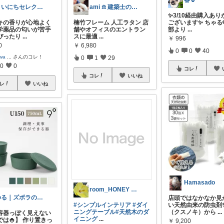
春🌷
まいにちセレクトdays
ami 𖠿 建築士の購入品
✨3/10経由購入あり
キの香りが心地よく
楠竹フレーム 人工ラタン 店
ございます✨ ちゃる
学薬品の匂いが苦手
舗やオフィスのエントラン
部より
...
ぴったり
...
スに最適
...
￥
996
0
￥
6,980
0
0
40
iwa
...
さんのコレ！
0
1
29
0
0
コレ
コレ
いいね
レ
いいね
Hamasado
room_HONEY ROSE31
ゆる｜ズボラのちょいラク暮らし
店頭ではなかなか見
#シンプルインテリア
#ダイ
い天然由来の防虫剤
ニングテーブル
#天然木のダ
（クスノキ）から
...
容器っぽく見えない
イニング
...
では🍚】 作り置きっ
￥
9,200