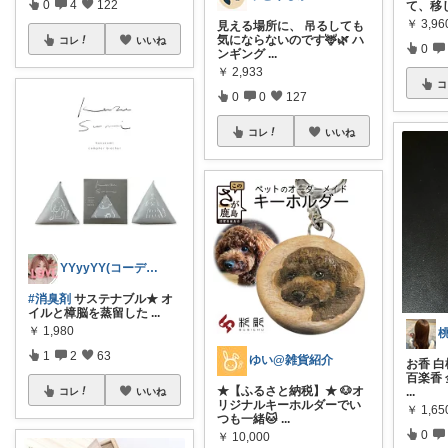
0
4
122
て、移
￥
3,96
見える場所に、 吊るしても
気にならないのです🦌🌿 ハ
コレ
いいね
0
ンギング
...
￥
2,933
コ
0
0
127
コレ
いいね
YYyyYY(コーデやってます🐢🐾)
#消臭剤
サステナブル★ オ
イルと樟脳を蒸留した
...
￥
1,980
1
2
63
ゆい@雑貨紹介
お香 白
百楽香 
★【ふるさと納税】★ 🐶オ
...
コレ
いいね
リジナルキーホルダーでい
￥
1,65
つも一緒🐱
...
0
￥
10,000