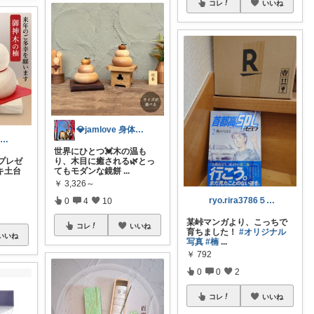
コレ
いいね
💎jamlove 身体に優しく
mako＊レトロインテリア好き♡
世界にひとつ💓木の温も
り、木目に癒される🌿とっ
プレゼ
てもモダンな鏡餅
...
キ土台
￥
3,326～
ryo.rira3786５児親です！
0
4
10
某峠マンガより、こっちで
コレ
いいね
育ちました！
#オリジナル
いいね
写真
#楠
...
￥
792
0
0
2
コレ
いいね