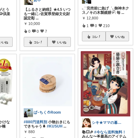
あや
˗ˏˋ 完売前に急げ ˎˊ˗ 御神木ク
【ふるさと納税】★4.5 いつ
がとう
スノキの木製鏡餅𓍯 毎
...
も一緒に♪佐賀県登録文化財
🐶倶楽
￥
12,800
認定彫
...
￥
10,000
1
0
210
0
0
7
コレ
いいね
コレ
いいね
いいね
ぱ−ちく🍅Room
#880円送料別
小物おきにも
かけな
シキ★ママの暮らし、キッズ
できちゃう🌲
#KUSUH
...
✨楠
￥
880
📚💥🎉
#今なら送料無料！
みんな〜🌟最高のアイテム