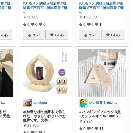
#ふるさと納税
#宿泊券
#福
#ふるさと納税
#宿泊券
#福
泊券
#福
岡県
#宮若市
#脇田温泉
#楠
岡県
#宮若市
#脇田温泉
#楠
温泉
#楠
...
...
￥
50,000
￥
100,000
0
0
0
0
0
1
コレ
いいね
コレ
いいね
いいね
namippe
レン保育士🧁いいもの発見🫖
モカちーの🏖️のんびりライフ🐈✨
🌿神聖な楠の無垢材で作ら
⭐︎ ハンギングブロック 3点
るだ
れた、やさしい佇まいのお
+カンフルオイル 10ml ⭐︎
...
✨ 天然
位牌です。文字
...
￥
2,934
￥
29,700
0
0
11
0
0
3