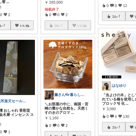
し替
...
￥
265,000
0
0
12
0
掲載終了
0
2
0
0
2
コレ
レ
いいね
コレ
いいね
はなゆり
藤さん👓暮らしをアップデートする道具箱
「虫よけの木」とし
れている楠を使用し
桃🍑楽天セール♡購入感謝です♡
ブロック🫧 化
...
＼お部屋の中に、南国・宮
崎の豊かな自然を。天然く
￥
3,080
檀 おしゃれ 香彩堂
すのきのアロマ
...
金木犀 インセンス ス
0
4
130
￥
1,160
0
0
0
2
コレ
0
1