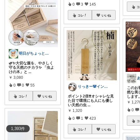
0
3
145
コ
コレ
いいね
明日がちょっと好きになる
🌿✨大切な服を、やさしく
守る天然のチカラ✨ 「虫よ
けの木」と
...
￥
3,080
0
0
55
りっきー🐼インテリア/雑貨/キッチン
このお
然な美
ポイント2倍❣️オシャレな見
します
コレ
いいね
た目で環境にも人にも優し
￥
1,27
い天然の虫
...
0
￥
1,320
0
1
423
コ
1,393
件
コレ
いいね