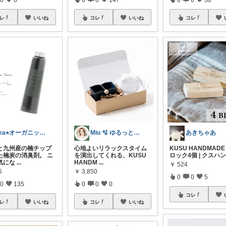
レ
いいね
コレ
いいね
コレ
kea⭐︎オーガニックアイテム
Miu 🫧 ゆるっと自分磨き。
あきちゃあ
と九州産の楠チップ
心地よいリラックスタイム
KUSU HANDMAD
た楠炭の消臭剤。 ニ
を演出してくれる、KUSU
ロック4個 | クスハ
気にな
...
HANDM
...
￥
524
5
￥
3,850
0
0
5
0
135
0
0
0
コレ
レ
いいね
コレ
いいね