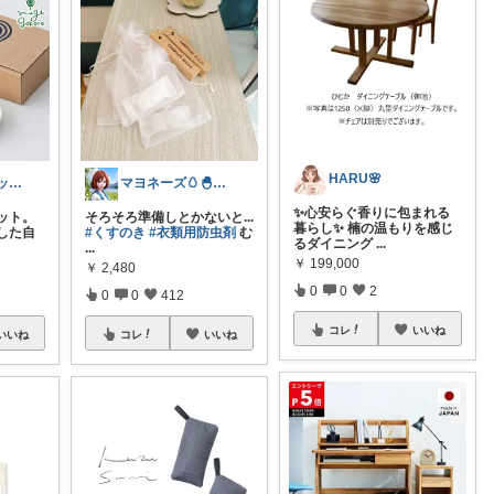
HARU🌸
マヨネーズ🥚‪🐣✨️お礼はプロフで♪
kea⭐︎オーガニックアイテム
✨心安らぐ香りに包まれる
そろそろ準備しとかないと...
ット。
暮らし✨ 楠の温もりを感じ
#くすのき
#衣類用防虫剤
む
した自
るダイニング
...
...
￥
199,000
￥
2,480
0
0
2
0
0
412
コレ
いいね
コレ
いいね
いいね