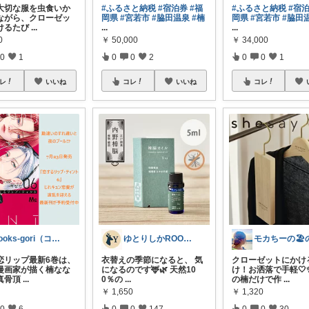
大切な服を虫食いか
#ふるさと納税
#宿泊券
#福
#ふるさと納税
#宿
ながら、クローゼッ
岡県
#宮若市
#脇田温泉
#楠
岡県
#宮若市
#脇田
けるたび
...
...
...
0
￥
50,000
￥
34,000
0
1
0
0
2
0
0
1
レ
いいね
コレ
いいね
コレ
books-gori（コミック・本など）
ゆとりしかROOM🦌しかちゃんセレクト
恋リップ最新6巻は、
衣替えの季節になると、 気
クローゼットにかけ
漫画家が描く楠なな
になるのです🦌🌿 天然10
け！お洒落で手軽🤍
真骨頂
...
0％の
...
の楠だけで作
...
￥
1,650
￥
1,320
0
6
0
0
147
0
0
30