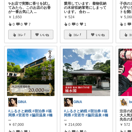
✨お店で実際に香りを試し
愛用しています♩着物収納
子供の
てみたら、このお店のお香
の木材収納箪笥にしまって
ら守り
が一番お気に入
...
います。 合わ
...
トを開
￥
1,650
￥
524
￥
5,06
0
0
7
0
0
1
0
コレ
いいね
コレ
いいね
コ
GINA
GINA
#ふるさと納税
#宿泊券
#福
注目の
#ふるさと納税
#宿泊券
#福
岡県
#宮若市
#脇田温泉
#楠
大人気
岡県
#宮若市
#脇田温泉
#楠
...
先生の
...
￥
214,000
￥
572
￥
67,000
0
0
0
0
0
0
1