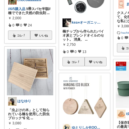
chocolaaaaate
#6/5購入品
\\🉐スパセ半額//
クスノ
楠でできた天然の防虫剤
...
て、化
￥
2,000
な私に
kea⭐︎オーガニックアイテム
0
0
24
￥
3,08
楠チップから作られたバイ
hach
オ炭とブレンドオイルのセ
コレ
いいね
0
ット。 消臭、
...
￥
2,750
コ
0
0
13
コレ
いいね
はなゆり
「虫よけの木」として知ら
れている楠を使用した防虫
ブロック🫧 化
...
【保存
￥
3,080
の最高
ゆとりしかROOM🦌しかちゃんセレクト