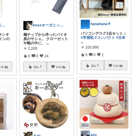
hanahana⚘
kea⭐︎オーガニックアイテム
とん(´･ω･`)アニメ好き✨
パソコンデスク3点セット ⌂
楠チップから作ったバイオ
サンキ
#学習机
#コンパクト
#日本
炭のサシェ。 クローゼット
インの
...
や靴の中に、
...
￥
100,990
￥
2,200
0
0
1
0
0
24
コレ
いいね
コレ
いいね
いいね
azu