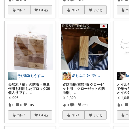
コレ
いいね
コ
コレ
いいね
🌠もふこ☽･:*ｱｲｺﾝ変更しました♪
そび8/3(もうすぐ暑いマラソン開幕
🌠防虫剤(衣類用) クローゼ
オイル
天然木「楠」の防虫・消臭
ット用 「クローゼットの防
で作っ
作用を利用したブロック30
虫剤、
...
オイの
個入りです。
...
￥
1,320
￥
1,04
￥
996
0
0
352
0
0
0
105
コレ
いいね
コ
コレ
いいね