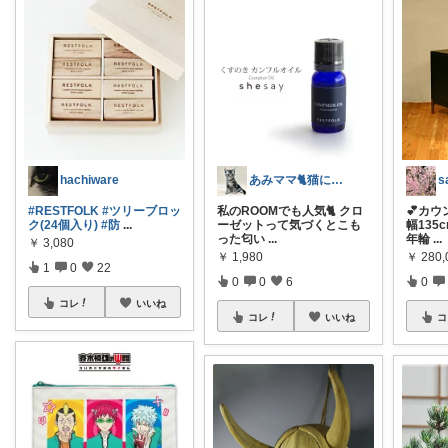
あみママ🐈猫に起こされた日は朝コレ派
hachiware
私のROOMでも人気🐈 クロ
💕カ
#RESTFOLK
#ツリーブロッ
ーゼットって気づくとこも
幅135
ク(24個入り)
#防
...
った匂い
...
年輪
...
￥
3,080
￥
1,980
￥
280,
1
0
22
0
0
6
0
コレ
いいね
コレ
いいね
コ