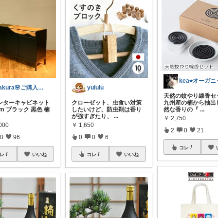
sakura🌸ご購入感謝です🙏🌸
yululu
天然の蚊やり線香セ
ウンターキャビネット
クローゼット、虫食い対策
九州産の楠から抽出
cm ブラック 黒色 楠
したいけど、防虫剤は香り
然な香りの『
...
が強すぎたり、
...
￥
2,750
000
￥
1,650
2
0
21
0
96
0
0
6
コレ
レ
いいね
コレ
いいね