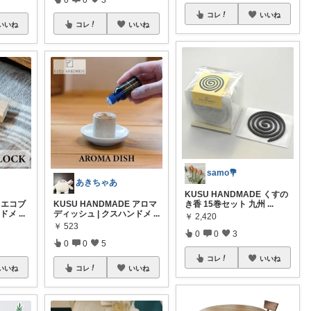
コレ
いいね
コレ
いいね
いいね
samo💐
あきちゃあ
KUSU HANDMADE くすの
KUSU HANDMADE アロマ
き香 15巻セット 九州
...
E エコブ
ディッシュ | クスハンドメ
...
ンドメ
...
￥
2,420
￥
523
0
0
3
0
0
5
コレ
いいね
コレ
いいね
いいね