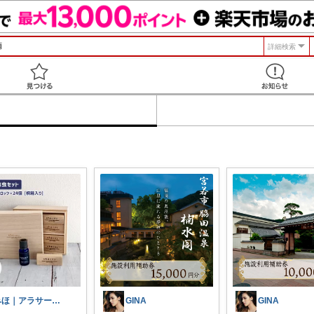
詳細検索
見つける
みほ｜アラサー主婦｜共働き｜2児育児中
GINA
GINA