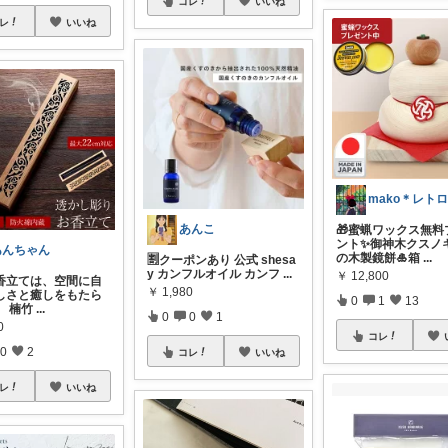
コレ
いいね
レ
いいね
あんこ
🎁蜜蝋ワックス無料
ント✨御神木クスノ
あんちゃん
の木製鏡餅🎍箱
...
🈹クーポンあり 公式 shesa
y カンフルオイル カンフ
...
￥
12,800
香立ては、空間に自
￥
1,980
しさと癒しをもたら
0
1
13
。 楠竹
...
0
0
1
0
コレ
0
2
コレ
いいね
レ
いいね