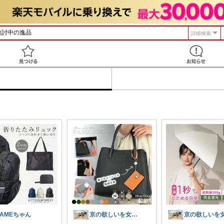
詳細検索
見つける
KAMEちゃん
京の欲しいを女性に向けて