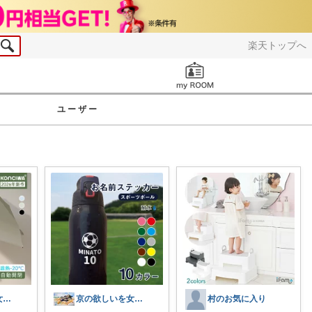
楽天トップへ
お知らせ
ユーザー
京の欲しいを女性に向けて
京の欲しいを女性に向けて
村のお気に入り