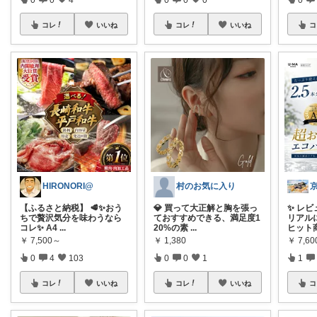
コレ
いいね
コレ
いいね
コ
HIRONORI@
村のお気に入り
【ふるさと納税】 🥩✨おう
💎 買って大正解と胸を張っ
✨ レ
ちで贅沢気分を味わうなら
ておすすめできる、満足度1
リアル
コレ✨ A4
...
20%の素
...
ヒット
￥
7,500～
￥
1,380
￥
7,60
0
4
103
0
0
1
1
コレ
いいね
コレ
いいね
コ