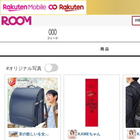
ROOM
Feed
商品
#オリジナル写真
京の欲しいを女性に向けて
KAMEちゃん