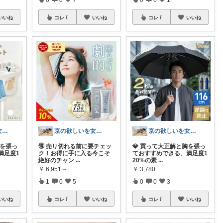
いいね
コレ
いいね
コレ
いいね
京の欲しいを女性に向けて
京の欲しいを女性に向けて
京の欲しいを女性に向けて
胸を張っ
🉐 売り切れる前に要チェッ
💎 買って大正解と胸を張っ
満足度1
ク！お得に手に入る今こそ
ておすすめできる、満足度1
絶好のチャン
...
20%の素
...
￥
6,951～
￥
3,780
1
0
5
0
0
3
いいね
コレ
いいね
コレ
いいね