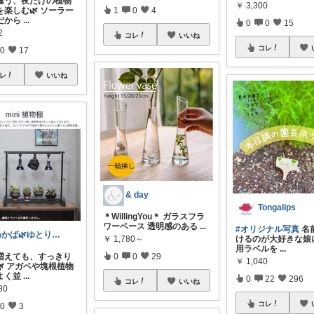
違う、夜だけの植物
￥
3,300
1
0
4
を楽しむ🌿 ソーラー
だから
...
0
0
15
2
コレ
いいね
コレ
0
17
レ
いいね
& day
Tongalips
＊WillingYou＊ ガラスフラ
ワーベース 透明感のある
...
#オリジナル写真
名
わかば🌿ゆとり美の暮らし🤍
￥
1,780～
けるのが大好きな娘
用ラベルを
...
0
0
29
増えても、すっきり
￥
1,040
🌿 アガベや塊根植物
よく並
...
0
22
296
コレ
いいね
80
コレ
0
3