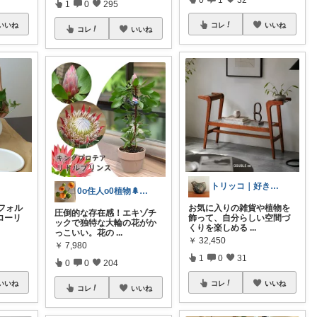
1
0
295
いいね
コレ
いいね
コレ
いいね
トリッコ｜好きな雑貨・インテリア
0o住人o0植物🌲と👶を育てる部屋
フォル
お気に入りの雑貨や植物を
圧倒的な存在感！エキゾチ
ローリ
飾って、自分らしい空間づ
ックで独特な大輪の花がか
くりを楽しめる
...
っこいい。花の
...
￥
32,450
￥
7,980
1
0
31
0
0
204
いいね
コレ
いいね
コレ
いいね