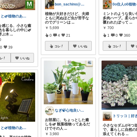
bon_sachino@おうち_love
植物が大好きだけど、夫婦
ミントのような良い
とと🌿植物のある暮らし
ともに死ぬほど虫が苦手な
多肉ハーブ。柔らか
のでグリーンは
...
覆われたぽって
...
を感じる、小さな癒
￥
5,699
￥
700
色を暮らしの中に🌿
呼ぶ木
...
0
4
21
1
0
360
0
コレ
いいね
コレ
0
39
レ
いいね
なぎ🍃心地良い暮らしにしようや～
お部屋に、ちょっとした癒
しを🌿 観葉植物ってあるだ
小さなセダムが4つ
とと🌿植物のある暮らし
けでその人
...
で、暮らしに自然の
￥
3,980
添えてくれる
...