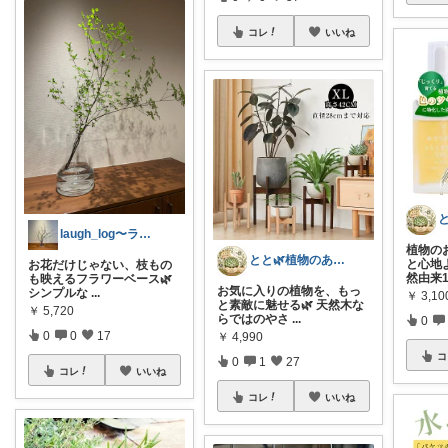
コレ
いいね
laugh_log〜ラフな日々の記録〜
植物の
とと🌿植物のある暮らし
と心地
お花だけじゃない、枝もの
然由来1
も映えるフラワーベース🌿
お気に入りの植物を、もっ
シンプルな
...
￥
3,10
と素敵に魅せる🌿 天然木な
￥
5,720
らではのやさ
...
0
0
0
17
￥
4,990
コ
0
1
27
コレ
いいね
コレ
いいね