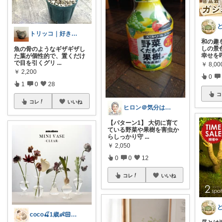
トリッコ｜好きな雑貨・インテリア
和の趣
しの景
魚の骨のようなギザギザし
幸せを
た葉が個性的で、置くだけ
で目を引くグリ
...
￥
8,00
￥
2,200
0
1
0
28
コ
コレ
いいね
ヒロン＠気分はヤング、シニア世代
【パターン1】 大切に育て
ている野菜や果樹を害虫か
らしっかり守
...
￥
2,050
0
0
12
コレ
いいね
coco🍒1歳👶🏻5歳🐈