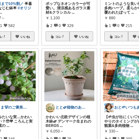
日まで10%割／
🌟暮
ポップなネオンカラーが可
ミントのような良い
なじむ鉢🌟
#オリジ
愛い。清涼感あるガラス素
多肉ハーブ。柔らか
...
材&クラシカル
...
覆われたぽって
...
57～
￥
1,100
￥
880
1
582
2
0
329
1
0
215
レ
いいね
コレ
いいね
コレ
くま🐻のご褒美ROOM🍯
とと🌿植物のある暮らし
珠みたいな実…かわい
かわいい北欧デザインの植
【🌱虫が出にくい♡
？🥹💜 ころんと実
木鉢🌿 デンマーク生まれの
やりのタイミングが
紫の
...
BERGS
...
観葉&多肉植物
...
7
￥
6,050～
￥
330～
2
346
0
0
25
0
2
200