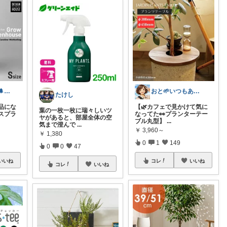
0o住人o0植物🌲と👶を育てる部屋
おと🌱いつもありがとう😊
たけし
品にな
【🌿カフェで見かけて気に
​葉の一枚一枚に瑞々しいツ
スプラ
なってた👀プランターテー
ヤがあると、部屋全体の空
ブル丸型】
...
気まで澄んで
...
￥
3,960～
￥
1,380
0
1
149
0
0
47
いいね
コレ
いいね
コレ
いいね