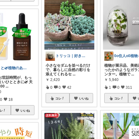
トリッコ｜好きな雑貨・インテリア
小さなセダムを並べるだけ
植物が展示品、美術
とと🌿植物のある暮らし
で、暮らしに自然の彩りを
ったかのようなガラ
添えてくれるセ
...
ンター。植物で
...
お世話時間が、もっ
￥
2,420
￥
5,940
よいひとときに🌿 天
00
...
0
0
42
1
0
311
0
コレ
いいね
コレ
0
18
レ
いいね