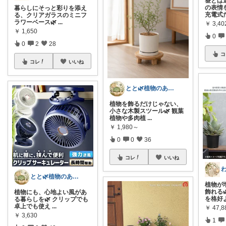
昼とは
の表情
暮らしにそっと彩りを添え
充電式
る、クリアガラスのミニフ
ラワーベース🌿
...
￥
3,40
￥
1,650
0
0
2
28
コ
コレ
いいね
とと🌿植物のある暮らし
植物を飾るだけじゃない、
小さな木製スツール🌿 観葉
植物や多肉植
...
￥
1,980～
0
0
36
コレ
いいね
とと🌿植物のある暮らし
植物が
飾れる
植物にも、心地よい風があ
を格好
る暮らしを🌿 クリップでも
卓上でも使え
...
￥
47,8
￥
3,630
1