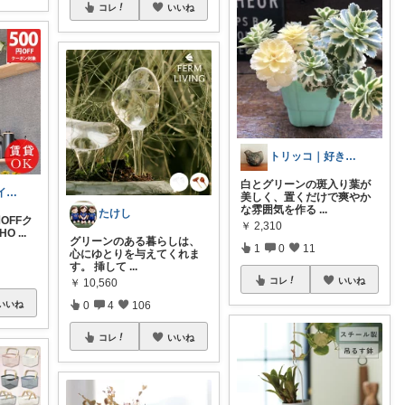
コレ
いいね
トリッコ｜好きな雑貨・インテリア
白とグリーンの斑入り葉が
こより ｜ ∞ イヤイライケレ ∞
美しく、置くだけで爽やか
な雰囲気を作る
...
たけし
OFFク
￥
2,310
SHO
...
​グリーンのある暮らしは、
1
0
11
心にゆとりを与えてくれま
す。 挿して
...
コレ
いいね
￥
10,560
0
4
106
いいね
コレ
いいね