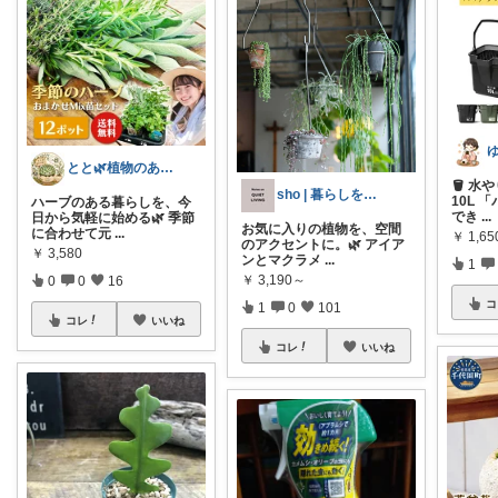
とと🌿植物のある暮らし
🪣 水
sho | 暮らしを整える帖
10L 
ハーブのある暮らしを、今
でき
...
日から気軽に始める🌿 季節
お気に入りの植物を、空間
に合わせて元
...
￥
1,65
のアクセントに。🌿 アイア
￥
3,580
ンとマクラメ
...
1
￥
3,190～
0
0
16
コ
1
0
101
コレ
いいね
コレ
いいね