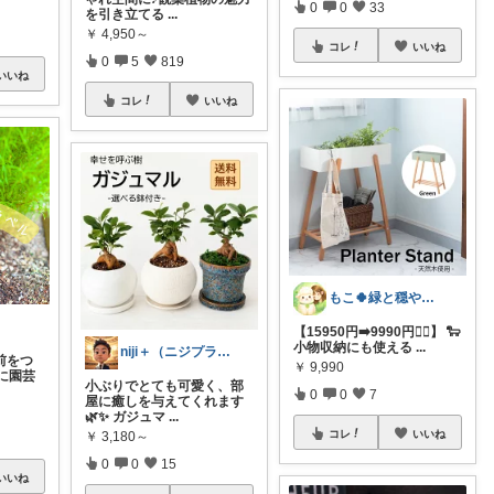
0
0
33
を引き立てる
...
￥
4,950～
コレ
いいね
0
5
819
いいね
コレ
いいね
もこ🍀緑と穏やかなくらし🐑🍀
【15950円➡️9990円❤️‍🔥】 ‎🐑
小物収納にも使える
...
niji＋（ニジプラス）感謝しています
前をつ
￥
9,990
に園芸
小ぶりでとても可愛く、部
0
0
7
屋に癒しを与えてくれます
🌿✨ ガジュマ
...
コレ
いいね
￥
3,180～
0
0
15
いいね