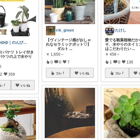
rrk_green
たけし
【ヴィンテージ感がおしゃ
​愛でる観葉植物だか
ゆゆゆ｜のんびり暮らしと外あそび
れなセラミックポット♡】
そ、水やりのタイミ
ダルト
...
はこだわりたい
...
やりバケツ トレイ付き
￥
1,650～
￥
458～
「バケツの上で水やり
0
0
7
1
0
130
0
コレ
いいね
コレ
2
359
レ
いいね