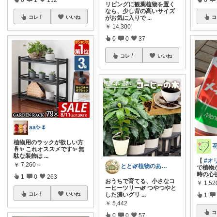
リビングに観葉植物を置く
なら、少し背の高いサイズ
がお気に入りで
...
コレ
いいね
コ
￥
14,300
0
0
37
コレ
いいね
aa✨🌷
植物用のラックが欲しい方
🤞✨ これオススメです✨ 無
駄な装飾は
...
【
#オ
￥
7,260～
とと🌿植物のある暮らし
で植物
時の心
1
0
263
おうちで育てる、小さなコ
￥
1,52
ーヒーツリー🌿 つやつやと
した濃いグリ
...
コレ
いいね
1
￥
5,442
コ
0
0
57