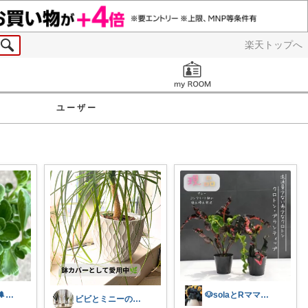
楽天トップへ
お知らせ
ユーザー
0o住人o0植物🌲と👶を育てる部屋
🐶solaとRママ🍀自分を愛でる空間
ビビとミニーのお気に入り🐾