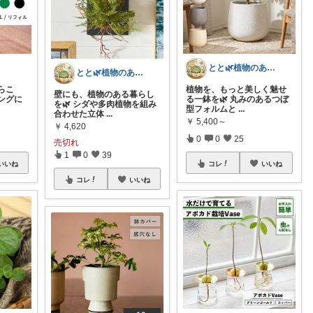
とと🌿植物のある暮らし
とと🌿植物のある暮らし
らこ
植物を、もっと美しく魅せ
壁にも、植物のある暮らし
ングに
る一鉢を🌿 丸みのあるつぼ
を🌿 シダや多肉植物を組み
型フォルムと
...
合わせた立体
...
￥
5,400～
￥
4,620
0
0
25
売切れ
1
0
39
いいね
コレ
いいね
コレ
いいね