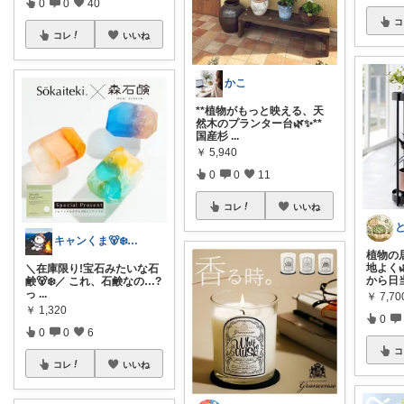
0
0
40
コ
コレ
いいね
かこ
**植物がもっと映える、天
然木のプランター台🌿✨**
国産杉
...
￥
5,940
0
0
11
コレ
いいね
キャンくま🐻‍❄️ママのラク暮らし
植物の
地よく
＼在庫限り!宝石みたいな石
から日
鹸🐻‍❄️／ これ、石鹸なの…?
っ
...
￥
7,70
￥
1,320
0
0
0
6
コ
コレ
いいね