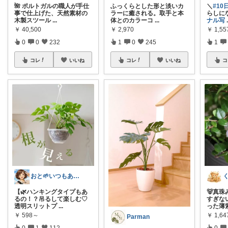
🌺 ポルトガルの職人が手仕
ふっくらとした形と淡いカ
＼
#10
事で仕上げた、天然素材の
ラーに癒される。取手と本
らしに
木製スツール
...
体とのカラーコ
...
ナル写
￥
40,500
￥
2,970
￥
1,5
0
0
232
1
0
245
1
コレ
いいね
コレ
いいね
コ
おと🌱いつもありがとう😊
【🌿ハンキングタイプもあ
🐻真
るの！？吊るして楽しむ♡
すぎない
透明スリットプ
...
った薄
￥
598～
￥
1,64
Parman
0
1
112
0