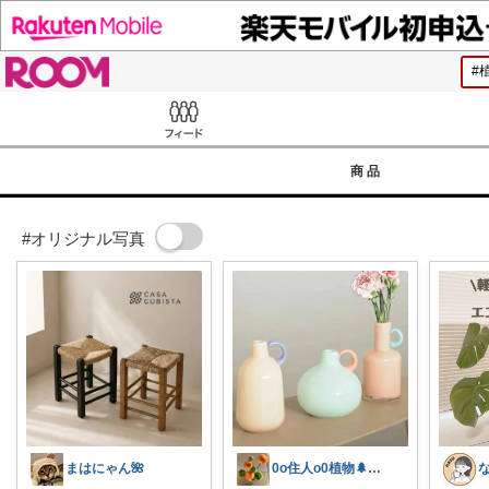
ROOM
Feed
商品
#オリジナル写真
まはにゃん🌺
0o住人o0植物🌲と👶を育てる部屋