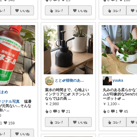
レ
いいね
コレ
いいね
コレ
とと🌿植物のある暮らし
yuuka
葉水の時間まで、心地よい
丸みのある柔らかな
花まめ
インテリアに🌿 ステンレス
ムが印象的なSenの
ならではの高
...
ーポット🌿
...
リジナル写真
猛暑
￥
2,980
￥
1,100～
が元気ない…そんな
強い
...
0
0
21
0
1
45
0
コレ
いいね
コレ
1
159
レ
いいね