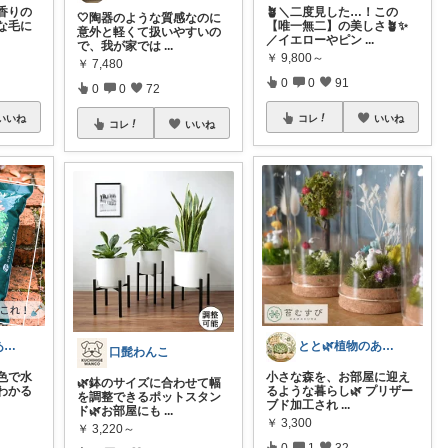
香りの
🪴＼二度見した…！この
🤍陶器のような質感なのに
な毛に
【唯一無二】の美しさ🪴✨
意外と軽くて扱いやすいの
／イエローやピン
...
で、我が家では
...
￥
9,800～
￥
7,480
0
0
91
0
0
72
いいね
コレ
いいね
コレ
いいね
おと🌱いつもありがとう😊
とと🌿植物のある暮らし
口髭わんこ
色で水
小さな森を、お部屋に迎え
🌿鉢のサイズに合わせて幅
わかる
るような暮らし🌿 プリザー
を調整できるポットスタン
ブド加工され
...
ド🌿お部屋にも
...
￥
3,300
￥
3,220～
0
1
32