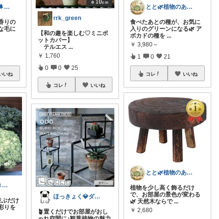
0o住人o0植物🌲と👶を育てる部屋
とと🌿植物のある暮らし
rrk_green
香りの
食べたあとの種が、お気に
な毛に
入りのグリーンになる🌿 ア
【和の趣を楽しむ♡ミニポ
ボカドの種を
...
ットカバー】
￥
3,980～
テルエス
...
￥
1,760
1
0
21
0
0
25
いいね
コレ
いいね
コレ
いいね
とと🌿植物のある暮らし
トリッコ｜好きな雑貨・インテリア
植物を少し高く飾るだけ
で、お部屋の景色が変わる
ほっきょく💎ダイヤモンド会員💎
並ぶだけ
🌿 天然木ならで
...
彩りを
￥
2,680
🪴置くだけでお部屋がおし
ゃれ空間に♪観葉植物の魅力