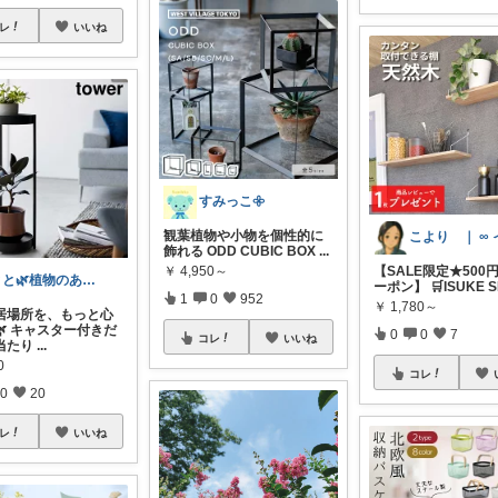
レ
いいね
すみっこ𖧷
観葉植物や小物を個性的に
飾れる ODD CUBIC BOX
...
￥
4,950～
【SALE限定★500円
とと🌿植物のある暮らし
ーポン】 🛒ISUKE 
1
0
952
￥
1,780～
居場所を、もっと心
🌿 キャスター付きだ
0
0
7
コレ
いいね
当たり
...
0
コレ
0
20
レ
いいね