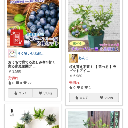
りく🌸いいね経由購入ありがとう💕
あんこ
おうちで育てる楽しみ🍇✨甘く
実る家庭菜園ブ
...
植え替え不要！ 【 選べる 】ラ
ビットアイ
...
￥
3,580
￥
5,980
売切れ
売切れ
0
0
77
0
0
1
コレ
いいね
コレ
いいね