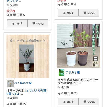
売切れ
ビットア
...
0
0
4
￥
5,980
売切れ
コレ
いいね
0
0
5
コレ
いいね
アサガオ組
冬から始めるはじめてのオリー
ブの木栽培セッ
...
eco Room 💎
￥
4,480
オリーブの木
#オリジナル写真
0
0
27
#買ってよ
...
￥
4,480
コレ
いいね
0
0
27