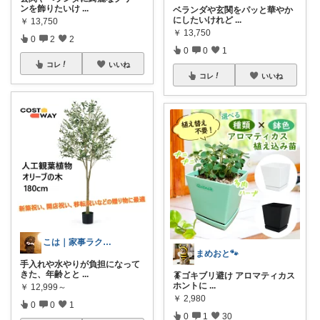
ンを飾りたいけ
...
ベランダや玄関をパッと華やか
にしたいけれど
...
￥
13,750
￥
13,750
0
2
2
0
0
1
コレ
いいね
コレ
いいね
こは｜家事ラクと暮らしの趣味↗️楽天市場
まめおと🐾
手入れや水やりが負担になって
きた、年齢とと
...
🪳ゴキブリ避け アロマティカス
ホントに
...
￥
12,999～
￥
2,980
0
0
1
0
1
30