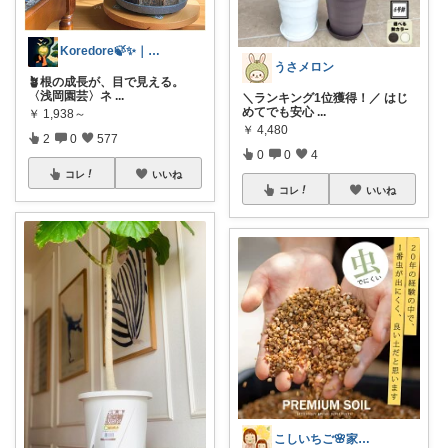
Koredore🍃✨️｜Simple
うさメロン
🪴根の成長が、目で見える。
〈浅岡園芸〉ネ
...
＼ランキング1位獲得！／ はじ
めてでも安心
...
￥
1,938～
￥
4,480
2
0
577
0
0
4
コレ
いいね
コレ
いいね
こしいちご🌸家庭菜園とおすすめ🍀