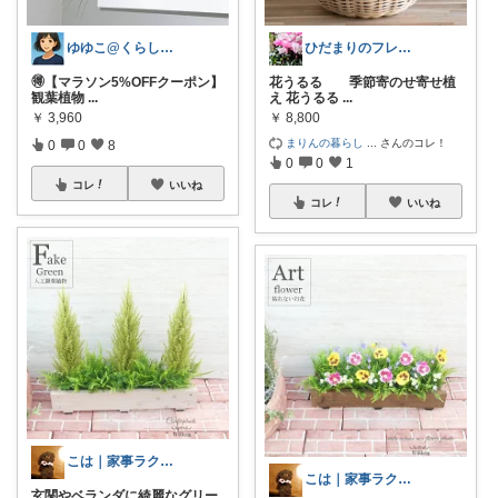
ゆゆこ@くらしを楽に便利に✨
ひだまりのフレンチ🩷ガーデン
🉐【マラソン5%OFFクーポン】
花うるる 季節寄のせ寄せ植
観葉植物
...
え 花うるる
...
￥
3,960
￥
8,800
まりんの暮らし
...
さんのコレ！
0
0
8
0
0
1
コレ
いいね
コレ
いいね
こは｜家事ラクと暮らしの趣味↗️楽天市場
こは｜家事ラクと暮らしの趣味↗️楽天市場
玄関やベランダに綺麗なグリー