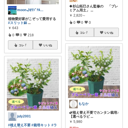
🍀杉山拓巳さん監修の 「プレ
moon🌙ｵﾘｼﾞﾅﾙ写真多め📸
ミアム用土」
...
￥
2,820～
植物愛好家がこぞって愛用する
0
0
0
#スリット鉢
...
￥
643
コレ
いいね
0
0
218
コレ
いいね
もなか
🌿植え替え不要でカンタン栽培♪
july2001
【選べるラビ
...
￥
5,980
#植え替え不要
#栽培キット
#ラ