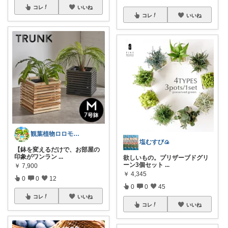
コレ
いいね
コレ
いいね
観葉植物ロロモ🌿おしゃれ部屋
塩むすび🍙
【鉢を変えるだけで、お部屋の
印象がワンラン
...
欲しいもの。プリザーブドグリ
ーン3個セット
...
￥
7,900
￥
4,345
0
0
12
0
0
45
コレ
いいね
コレ
いいね