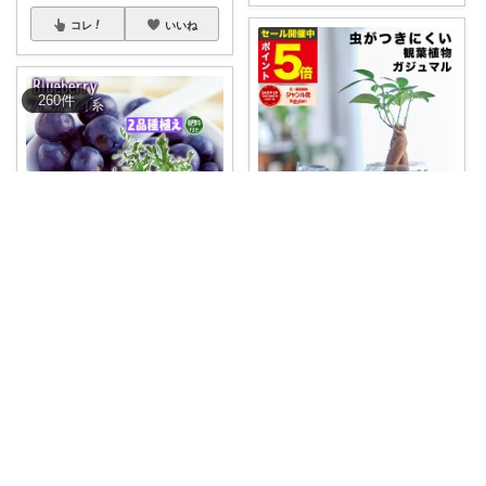
コレ
いいね
260
件
🌿Mi-co🌿ここから子＊
🌿土の代わりに！ゼオライトの
ある暮らし🌿
...
CHERISH＊お買上げ&経由購入感謝♪
￥
3,759
＼
#初心者にオススメ！
#植え替
掲載終了
え不要！
#ベ
...
0
0
0
￥
5,380
売切れ
コレ
いいね
0
0
84
コレ
いいね