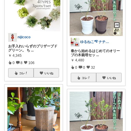
nijicoco
ゆるねこ🐾໊ ナチュレ
お手入れいらずのプリザーブド
グリーン。 ち
...
春から始めるはじめてのオリー
ブの木栽培セッ
...
￥
4,345
￥
4,480
0
8
106
0
0
32
コレ
いいね
コレ
いいね