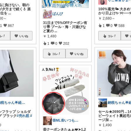
湿気に負けない、朝の
が夕方まで続く💧 楽
100%遮光🌤️ 大き
1位を
...
かり日よけ✨ ୨୧┈┈┈୨
ばんび
000～
￥
2,680～
31日まで5%OFFクーポン有
1
867
1
0
588
り🉐 プール・海・川遊びな
ど夏の
...
￥
1,480
レ
いいね
コレ
1
0
202
コレ
いいね
納税ちゃん🌟経由購入★
ンフラップ ショルダ
セール★2690円→1
グ ブラック
#売れ筋
#
ビーウェイト裏起毛
ージ加
...
🦋ML🦋いつもありがとう💓
0
￥
1,490
🦋クーポンきたぁぁ❤️➤1,2