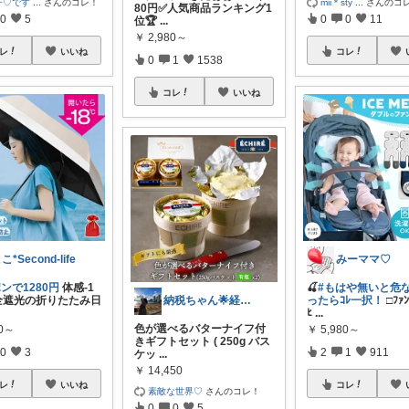
子♡です
...
さんのコレ！
mii＊sty
...
さんのコ
80円✅人気商品ランキング1
0
5
0
0
11
位🏆
...
￥
2,980～
レ
いいね
コレ
0
1
1538
コレ
いいね
こ*Second-life
みーママ♡
ンで1280円
体感-1
🍒
#もはや無いと危な
納税ちゃん🌟経由購入★
完全遮光の折りたたみ日
ったらｺﾚ一択！
□ﾌｧ
ﾋ
...
色が選べるバターナイフ付
80～
￥
5,980～
きギフトセット ( 250g バス
0
3
2
1
911
ケッ
...
￥
14,450
レ
いいね
コレ
素敵な世界♡
さんのコレ！
0
0
5