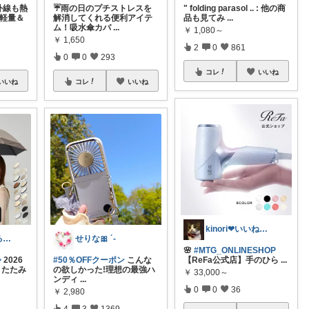
外線も熱
☔雨の日のプチストレスを
" folding parasol .. : 他の商
 軽量＆
解消してくれる便利アイテ
品も見てみ
...
ム！吸水傘カバ
...
￥
1,080～
￥
1,650
2
0
861
0
0
293
コレ
いいね
いいね
コレ
いいね
kinori❤︎いいねご購入感謝です💝
はなかな@ゆるふわ暮らし
せりな🎀 ´-
🌸
#MTG_ONLINESHOP
✨
2026
#50％OFFクーポン
こんな
【ReFa公式店】手のひら
...
りたたみ
の欲しかった!理想の最強ハ
￥
33,000～
ンディ
...
0
0
36
￥
2,980
4
3
1369