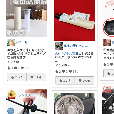
ぶゆー🐈
皆様の優しさに感謝です✨happyミルク
🔔水を入れて凍らせるだけ
🦋大感
で1日ひんやり♡ミニサイズ
#オリジナル写真
1本で37%
ーポンき
なら持ち運び
...
OFFクーポン✨2本で50%O
￥
3,1
...
￥
2,640～
3
￥
1,980～
3
1
921
2
2
661
コ
コレ
いいね
コレ
いいね