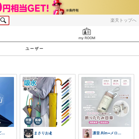
楽天トップへ
お知らせ
ユーザー
ぷちまる🐹ベビー子供服♡
まさりお🏂
凛音.𝗥𝗶𝗻༝༝メロウな暮らし🧸