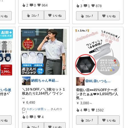
レ！
2
0
964
3
1
878
コレ
いいね
いいね
コレ
いいね
納税ちゃん🌟経由購入★
🦋ML🦋いつもありがとう💓
＼10％OFF／＼3枚セット 1
い💦迷
🦋狙い目👀45%OFFクーポ
枚あたり2,164円／ ワイシ
ﾝ付きﾍﾞ
ンきたぁぁ❤️➤1,650円✅人
...
気
...
￥
6,490
￥
3,080～
スポンジ@買っ
...
さんのコ
4
1
1592
レ！
0
0
4
いいね
コレ
いいね
コレ
いいね