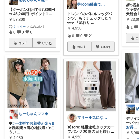
納税ちゃん🌟経由購入★
☘️room経由で散財してます♪
🌈✨
【クーポン利用で 57,800円
ツヤ髪
⇒ 46,240円+ポイント1
...
トレンドのバレルレッグパ
天総合
ンツ、もうチェックした？
￥
57,800
￥
23,
👀✨ 「流行り
...
シッイー
さんのコレ！
1
￥
4,950
0
0
6
0
0
21
コ
コレ
いいね
コレ
いいね
ちーちゃんママ🍓
マリー🍀気になるものたくさん✨
デザイ
ーバッ
🍓
#一体型でお着替え楽々!!
💓 for/c 軽量速乾タックカー
お得
...
➤洗濯楽々着心地快適♪ ➤こ
ブパンツ 💓 雨の日も旅行
...
うい
...
￥
3,96
￥
4,950
￥
4,980