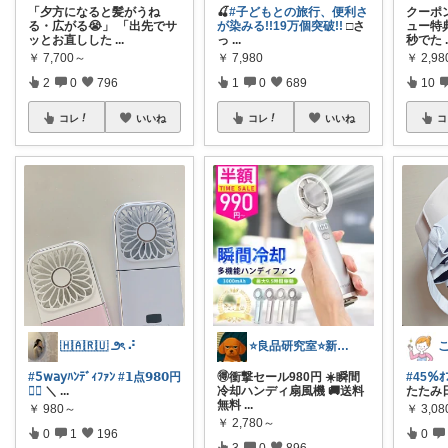
「夕方になると髪がうね
🍒
#子どもとの旅行、便利さ
クーポン
る・広がる😭」 「出先でサ
が染みる!!19万個突破!!
□さ
ュー特
ッとお直しした
...
っ
...
秒でた
￥
7,700～
￥
7,980
￥
2,9
2
0
796
1
0
689
10
コレ
いいね
コレ
いいね
コ
🇭‌🇦‌🇷‌🇺 ౨ৎ ⠜
⭐良品研究室⭐新潟県民のオススメ🍙お米
こ
#𝟧𝗐𝖺𝗒ﾊﾝﾃﾞｨﾌｧﾝ
#𝟭点𝟵𝟴𝟬円
🉐衝撃セール980円 ☀️瞬間
#45％ｵ
❤️‍🔥
＼
...
冷却ハンディ扇風機 🚚送料
たたみ日
無料
...
￥
980～
￥
3,0
￥
2,780～
0
1
196
0
3
0
896