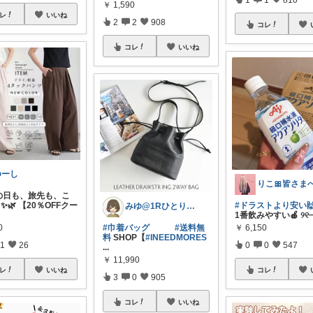
￥
1,590
レ
いいね
2
2
908
コレ
コレ
いいね
ゆーし
雨の日も、旅先も、こ
✨🌿 【20％OFFクー
#ドラストより安い🙌
みゆ@1Rひとり暮らし
1番飲みやすい🍎 ୨୧┈
0
￥
6,150
#巾着バッグ
#送料無
料
SHOP【
#INEEDMORES
1
26
0
0
547
...
￥
11,990
レ
いいね
コレ
3
0
905
コレ
いいね