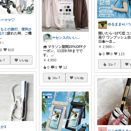
みーママ♡
ゆ
どもとの旅行、便利さ
!!
□疲れた時、ご機
開いたら−10℃👏 
...
高🤍 ワンプッシュ
✂センスのいい美容師パパ / えいと✂
日傘〜⛱
...
00～
￥
2,980～
🌧 マラソン期間20%OFFク
0
610
ーポン、11日9:59までで
0
0
115
す。
...
￥
4,950
レ
いいね
コレ
0
0
12
コレ
いいね
しか3