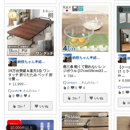
納税ちゃん🌟経由購入★
納税ちゃん🌟経由購入★
燕三条 軽くて割れないレン
【クー
19万台突破＆楽天1位 ワン
ジボウル [17cm/19cm/21
...
け ミラ
タッチ 折りたたみ ベッド 折
m
...
￥
798～
り畳
...
￥
6,68
yottyyo
...
さんのコレ！
￥
11,999～
poko
0
0
4
poko🍀
さんのコレ！
0
0
0
4
コレ
いいね
コ
コレ
いいね
10,000
件
以上