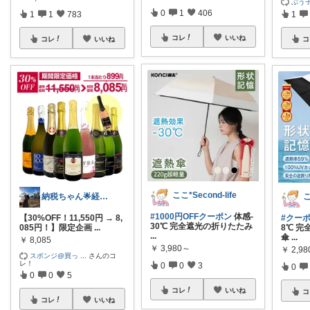
ぶう
0
1
406
1
1
783
1
コレ
いいね
コレ
いいね
コ
ここ*Second-life
納税ちゃん🌟経由購入★
こ
#1000円OFFクーポン
体感-
【30%OFF！11,550円 → 8,
#クーポ
30℃ 完全遮光の折りたたみ
085円！】限定企画
...
8℃ 
...
傘
...
￥
8,085
￥
3,980～
￥
2,9
スポンジ@買っ
...
さんのコ
レ！
0
0
3
0
0
0
5
コレ
いいね
コ
コレ
いいね