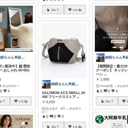
コレ
いいね
納税ちゃん🌟経由購入★
ポン配布中】鏡 壁掛
【期間限定！最大30
ー おしゃれ 45×60c
クーポン】 ネックレ
ーン
...
0
￥
1,490
納税ちゃん🌟経由購入★
🍀
さんのコレ！
Yana🌿質
...
さんの
0
4
0
0
4
SALOMON ACS SMALL 26
AW フリークスストア
...
レ
いいね
コレ
￥
6,050
あさあさ 6日
...
さんのコ
レ！
0
0
4
コレ
いいね