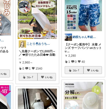
納税ちゃん🌟経由購入★
トスカナ🤗ありがとうございます💕
ことり🐣おうち時間快適＆UV対策
【クーポン配布中】 水着 メ
ャツ？
ンズ サーフパンツ uvカット
ものある
＼先着クーポンで1,000円～
u
...
／ ❤️折りたたみ日傘❤️ 自動
￥
2,280
...
1
0
40
￥
2,960～
0
1
1540
コレ
いいね
いいね
コレ
いいね