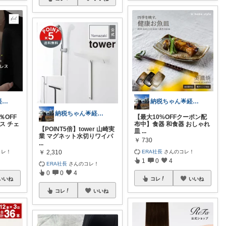
納税ちゃん🌟経由購入★
納税ちゃん🌟経由購入★
納税ちゃん🌟経由購入★
％OFF
【最大10%OFFクーポン配
ス チェ
布中】食器 和食器 おしゃれ
【POINT5倍】tower 山崎実
皿
...
業 マグネット水切りワイパ
￥
730
...
コレ！
ERA社長
さんのコレ！
￥
2,310
1
0
4
ERA社長
さんのコレ！
0
0
4
いいね
コレ
いいね
コレ
いいね