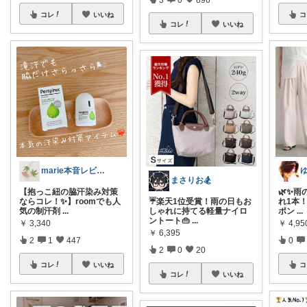
コレ
いいね
コ
コレ
いいね
marie本音レビュー🏝️夏休み💃
まさりお🏂
【抱っこ紐の脇汗染み対策
🌿✨
ならコレ！✨】roomでも人
☔楽天1位受賞！雨の日もお
れ1本！
気の制汗剤
...
しゃれに持てる軽量ナイロ
ポン
...
ントート👜
...
￥
3,340
￥
4,95
￥
6,395
2
1
447
0
2
0
20
コレ
いいね
コ
コレ
いいね