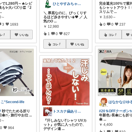
で1,280円～🔥レビ
完全遮光100%で紫
ひとやすみちゃん＊シンプルひとり暮らし
典も✨大バズり👏「2
もシャットアウト！
...
スリムで
...
＼ 厚底なのに、びっくりす
80～
￥
3,630～
るほど歩きやすい☀️🖤 ／ 人
気のO
...
3
1693
0
0
237
￥
12,980
1
0
827
レ
いいね
コレ
コレ
いいね
こ*Second-life
ﾌ
秒でたためる折り
#20％OFFクーポン
トスカナ🤗ありがとうございます💕
傘ෆ ̖́- 旅行やお仕
...
年新色♪長傘にも折
傘
...
80～
『汗しみないTシャツ UVカ
￥
4,400
ット』が気に入ったので、
0
964
デザイン違
...
1
1
810