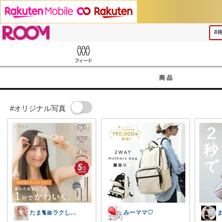
ROOM
Feed
商品
#オリジナル写真
たま🐈🎀ラクして可愛い神コスパ品
みーママ♡