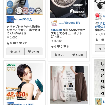
hiromi|50代女性の暮らしおすすめ
ここ*Second-life
🍒
#子
クリップ付きだから洗濯物
が染みる
をサッと干せて、風で寄り
#46%off
今年もSNSで大バ
嫌斜め
にくいのがうれ
...
ズりしてる卓上・吊り下
￥
9,9
げ・壁
...
￥
1,000
3
￥
5,480
0
2
231
0
0
6
コ
コレ
いいね
コレ
いいね