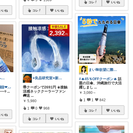
コレ
いいね
いいね
コレ
いいね
まい🌺欲望に際限なしフルタイムワーママ
りこ🎀皆さまへ心から感謝🩶
⭐良品研究室⭐新潟県民のオススメ🍙お米
#🔥45％OFFクーポン🔥
話
題の日傘、沖縄旅行で大活
❤︎⸝⸝
🉐クーポンで2691円 ☀️接触
躍しまし
...
┈┈୨
...
涼感ネッククーラーファン
￥
3,080～
🚚送
...
1
1
842
￥
5,980
1
0
968
コレ
いいね
いいね
コレ
いいね