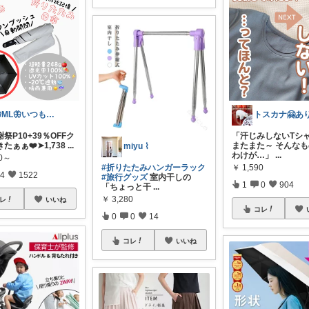
🦋ML🦋いつもありがとう💓
謝祭P10+39％OFFク
「汗じみしないTシ
たぁぁ❤️➤1,738
...
またまた～ そんな
miyu ⌇
わけが…」
...
60～
￥
1,590
#折りたたみハンガーラック
4
1522
#旅行グッズ
室内干しの
1
0
904
「ちょっと干
...
￥
3,280
レ
いいね
コレ
0
0
14
コレ
いいね