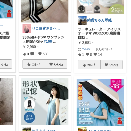
納税ちゃん🌟経由購入★
るまま⭐︎いつもありがとうございます✨
りこ🎀皆さまへ心から感謝🩶
サーキュレーター アイリス
コスパ最
オーヤマ WOOZOO 扇風機
自動開閉
35%offｸｰﾎﾟﾝ❤︎ ワンプッシ
自動
...
ュ開閉が楽✨
#100
...
￥
2,981～
￥
2,960～
Tabi*ic
...
さんのコレ！
0
1
531
1
0
14
いいね
コレ
いいね
コレ
いいね