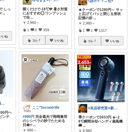
りこ🎀皆さまへ心から感謝🩶
ゆるまま⭐︎いつもありがとうございます✨
꧁ポイマニ꧂
めで しっ
開くだけで-18℃🩵 暑さ対策
🔥クーポンで1280円～ サッ
୧
...
におすすめ⭕️ ワンプッシュ
と広げてパッと閉じる形状
で自
...
記憶の折
...
￥
2,960～
￥
2,980～
1
0
359
1
1
1317
いいね
コレ
いいね
コレ
いいね
納税ちゃん🌟経由購入★
ここ*Second-life
⭐良品研究室⭐新潟県民のオススメ🍙お米
490円ヘ
ビンテ
#990円
完全遮光で雨晴兼用
🉐クーポンで2653円 ☀️−2
のシシベラの秒でたためる
8℃瞬間冷却ハンディ扇風機
日傘ෆ
...
🚚
...
￥
990～
￥
6,980