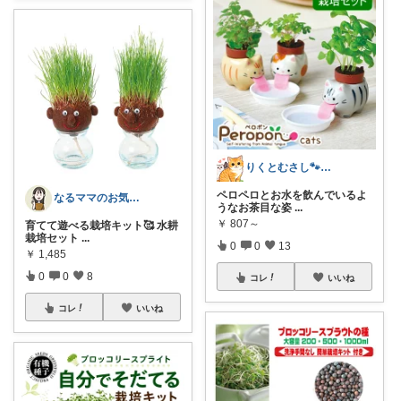
りくとむさし🐾気になる雑貨を紹介🐈️
ペロペロとお水を飲んでいるよ
なるママのお気に入りROOM🌙✴︎.°
うなお茶目な姿
...
￥
807～
育てて遊べる栽培キット🥰 水耕
栽培セット
...
0
0
13
￥
1,485
0
0
8
コレ
いいね
コレ
いいね