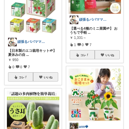
頑張るパパママ応援隊@育児・子供用品紹介
【選べる4種のミニ菜園🌱】 お
うちで手軽
...
￥
1,331～
頑張るパパママ応援隊@育児・子供用品紹介
1
0
7
【日本製のエコ栽培キット🌱】
夏休みの自
...
コレ
いいね
￥
950
0
0
7
コレ
いいね
ann🍓