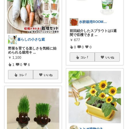
水耕栽培ROOM｜初心者向け
前回紹介したスプラウトは1週
間で収穫できま
...
暮らしの小さな庭
￥
677
0
0
0
野菜を育てる楽しさを気軽に始
められる栽培キ
...
￥
1,100
コレ
いいね
1
0
6
コレ
いいね
とと🌿植物のある暮らし