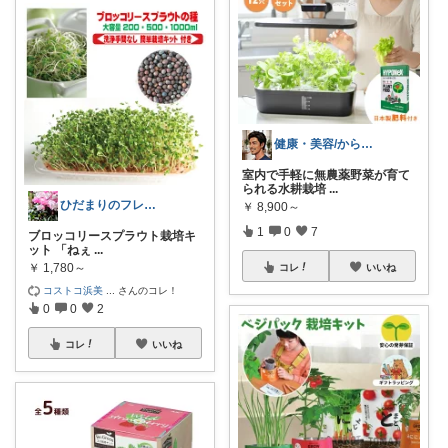
健康・美容/からだよろこぶroom
室内で手軽に無農薬野菜が育て
られる水耕栽培
...
ひだまりのフレンチ🩷ガーデン
￥
8,900～
1
0
7
ブロッコリースプラウト栽培キ
ット 「ねぇ
...
￥
1,780～
コレ
いいね
コストコ浜美
...
さんのコレ！
0
0
2
コレ
いいね