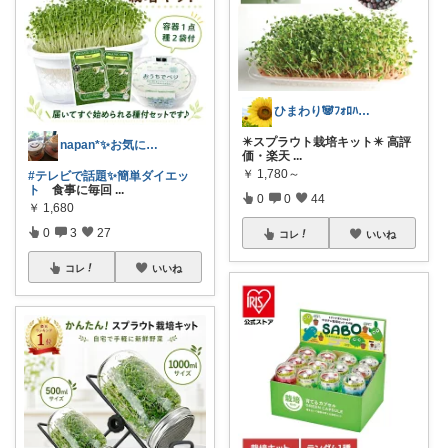
ひまわり🐼ﾌｫﾛﾊﾞ100❤️感謝
✴️スプラウト栽培キット✴️ 高評
napan*✨お気に入りと暮らす毎日✨
価・楽天
...
￥
1,780～
#テレビで話題✨簡単ダイエッ
ト
食事に毎回
...
0
0
44
￥
1,680
0
3
27
コレ
いいね
コレ
いいね