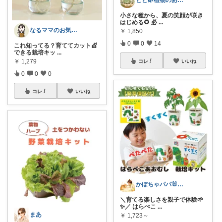
小さな種から、夏の笑顔が咲き
はじめる🌻 必
...
なるママのお気に入りROOM🌙✴︎.°
￥
1,850
0
0
14
これ知ってる？育ててカット💇
できる栽培キッ
...
￥
1,279
コレ
いいね
0
0
0
コレ
いいね
かぼちゃパパ🐰経由購入感謝です♪
＼育てる楽しさを親子で体験🌱
✨／ はらぺこ
...
まあ
￥
1,723～