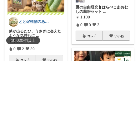
夏の自由研究🪴はらぺこあおむ
しの栽培セット
...
￥
1,100
とと🌿植物のある暮らし
0
0
3
芽が出るたび、うさぎに会えた
ような気持ちに
...
コレ
いいね
10,000
件
以上
￥
1,800
0
2
39
コレ
いいね
FPGの家庭菜園
ハーブ栽培キット スマイル（ポ
タジェガーデ
...
￥
3,980
水耕栽培ROOM｜初心者向け