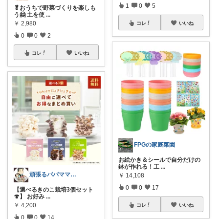
1
0
5
🥬おうちで野菜づくりを楽しも
う🤗 土を使
...
￥
2,980
コレ
いいね
0
0
2
コレ
いいね
FPGの家庭菜園
お絵かき＆シールで自分だけの
鉢が作れる！工
...
頑張るパパママ応援隊@育児・子供用品紹介
￥
14,108
0
0
17
【選べるきのこ栽培3個セット
🍄】 お好み
...
￥
4,200
コレ
いいね
0
0
14