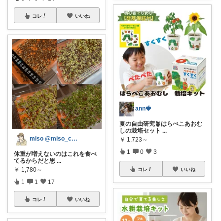
コレ
いいね
ann🍓
夏の自由研究🪴はらぺこあおむ
しの栽培セット
...
miso @miso_camp
￥
1,723～
1
0
3
体重が増えないのはこれを食べ
てるからだと思
...
￥
1,780～
コレ
いいね
1
1
17
コレ
いいね