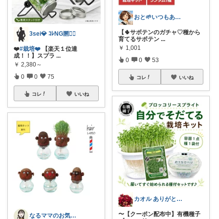
おと🌱いつもありがとう😊
【🌵サボテンのガチャ♡種から
3sei💎 ｺﾚNG🈲🙅‍♀️
育てるサボテン
...
￥
1,001
❤️
#栽培❤️
【楽天１位達
成！！】スプラ
...
0
0
53
￥
2,380～
0
0
75
コレ
いいね
コレ
いいね
カオル ありがとうございます🍀
〜【クーポン配布中】有機種子
なるママのお気に入りROOM🌙✴︎.°