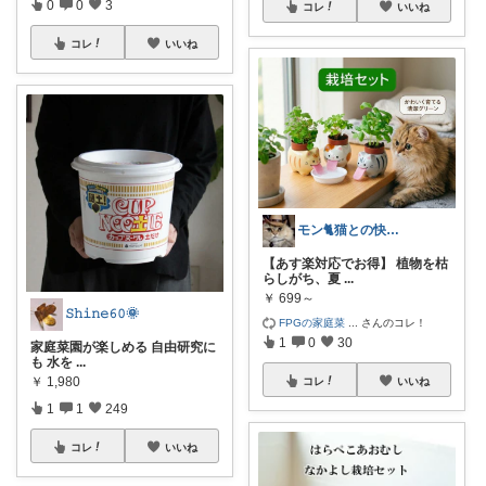
0
0
3
コレ
いいね
コレ
いいね
モン🐈猫との快適な暮らし
【あす楽対応でお得】 植物を枯
らしがち、夏
...
￥
699～
𝚂𝚑𝚒𝚗𝚎𝟼𝟶🌞
FPGの家庭菜
...
さんのコレ！
1
0
30
家庭菜園が楽しめる 自由研究に
も 水を
...
￥
1,980
コレ
いいね
1
1
249
コレ
いいね