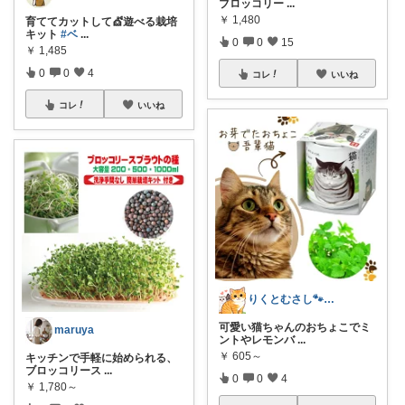
ブロッコリー
...
￥
1,480
育ててカットして💇遊べる栽培
キット
#ベ
...
0
0
15
￥
1,485
0
0
4
コレ
いいね
コレ
いいね
りくとむさし🐾気になる雑貨を紹介🐈️
可愛い猫ちゃんのおちょこでミ
maruya
ントやレモンバ
...
￥
605～
キッチンで手軽に始められる、
ブロッコリース
...
0
0
4
￥
1,780～