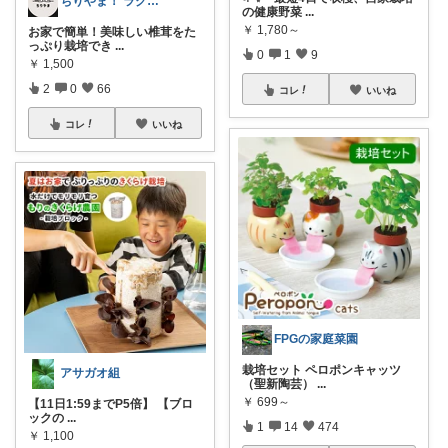
ちりやま！ ラク×便利グッズ🫧
の健康野菜
...
￥
1,780～
お家で簡単！美味しい椎茸をた
っぷり栽培でき
...
0
1
9
￥
1,500
2
0
66
コレ
いいね
コレ
いいね
FPGの家庭菜園
栽培セット ペロポンキャッツ
アサガオ組
（聖新陶芸）
...
￥
699～
【11日1:59までP5倍】 【ブロ
ックの
...
1
14
474
￥
1,100