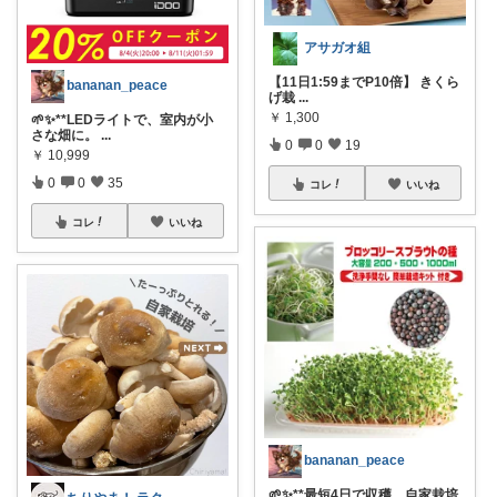
アサガオ組
【11日1:59までP10倍】 きくら
bananan_peace
げ栽
...
￥
1,300
🌱✨**LEDライトで、室内が小
さな畑に。
...
0
0
19
￥
10,999
0
0
35
コレ
いいね
コレ
いいね
bananan_peace
🌱✨**最短4日で収穫、自家栽培