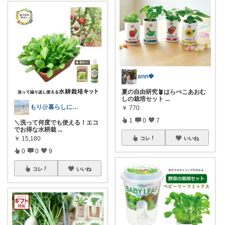
ann🍓
夏の自由研究🪴はらぺこあおむ
しの栽培セット
...
もり@暮らしに彩りを🪴💐
￥
770
1
0
7
＼洗って何度でも使える！エコ
でお得な水耕栽
...
￥
15,180
コレ
いいね
0
0
9
コレ
いいね