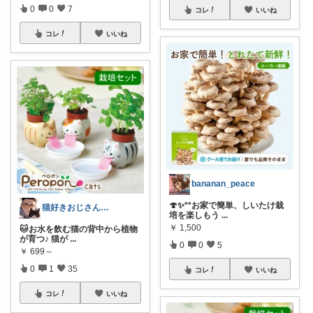
0
0
7
コレ
いいね
コレ
いいね
bananan_peace
🍄✨**お家で簡単、しいたけ栽
猫好きおじさんのインテリア雑貨
培を楽しもう
...
￥
1,500
🐱お水を飲む猫の背中から植物
が育つ♪ 猫が
...
0
0
5
￥
699～
0
1
35
コレ
いいね
コレ
いいね