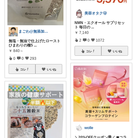
美容オタク🫢
NMN・エクオール サプリセッ
ト 毎日の
...
まごわ@無添加、オーガニック食品
￥
7,140
2
0
1072
無塩・無油で仕上げたロースト
ひまわりの種5
...
￥
840～
コレ
いいね
0
0
293
コレ
いいね
wolle
＼20%OFFクーポン🉐／ ◼︎コラ