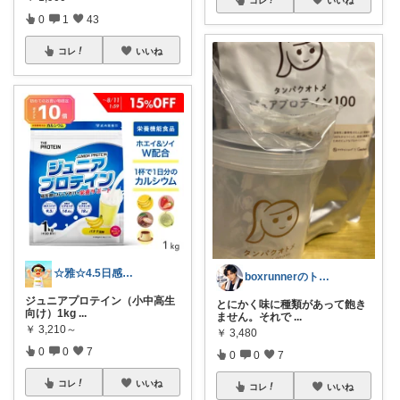
コレ
いいね
0
1
43
コレ
いいね
☆雅☆4.5日感謝です(^^)/
boxrunnerのトレーニングルーム
ジュニアプロテイン（小中高生
とにかく味に種類があって飽き
向け）1kg
...
ません。それで
...
￥
3,210～
￥
3,480
0
0
7
0
0
7
コレ
いいね
コレ
いいね