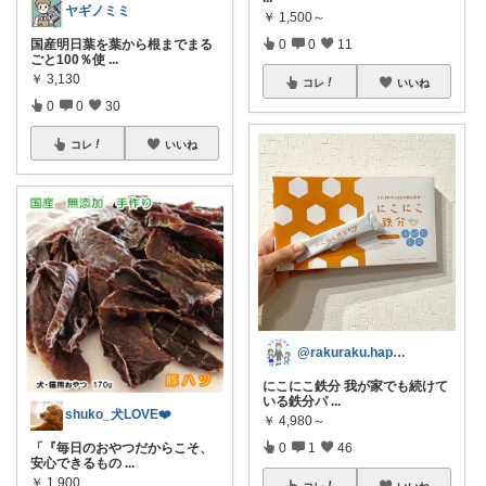
ヤギノミミ
￥
1,500～
0
0
11
国産明日葉を葉から根までまる
ごと100％使
...
￥
3,130
コレ
いいね
0
0
30
コレ
いいね
@rakuraku.happy.mama
にこにこ鉄分 我が家でも続けて
いる鉄分パ
...
shuko_犬LOVE❤️
￥
4,980～
0
1
46
「『毎日のおやつだからこそ、
安心できるもの
...
￥
1,900