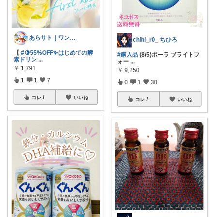
あらサト｜ワンオペ4児ママ👶
chihi_r0_ ちひろ
【
#🍋55%OFF✨はじめての酵
#購入品
(8/5)ポーラ ブライトフ
素ドリン
...
ォー
...
￥
1,791
￥
9,250
1
1
7
0
1
30
コレ
いいね
コレ
いいね