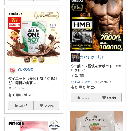
だいすけ｜筋トレ×健康食✕バイクROOM
💪**筋トレ習慣をサポート！HM
YUKOMO
B クレア
...
￥
2,799
ダイエットも美容も気になるけ
Cubee＠生
...
さんのコレ！
ど、毎日の食事
...
0
0
25
￥
2,980～
1
0
283
コレ
いいね
コレ
いいね