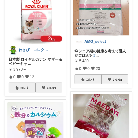
AMO_select
わさび コレクションもご利用ください
🐶シニア期の健康を考えて選ん
だごはん✨
#
...
日本製 ロイヤルカナン マザー＆
￥
5,480
ベビーキャ
...
0
0
23
￥
3,978～
0
0
12
コレ
いいね
コレ
いいね