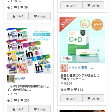
￥
1,180～
コレ
いいね
0
2
39
コレ
いいね
トモトモ 美容 食品 子育てルーム
美容と健康のケアが後回しに…
midy🐶
手軽なインナー
...
￥
8,964
「その日の体調や目標に合わせ
0
0
143
て、自分好みに
...
￥
4,730
コレ
いいね
0
2
257
コレ
いいね