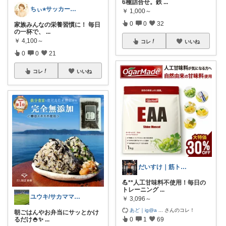
6種詰合せ。鉄
...
ちぃ⭐︎サッカー少年3兄弟ママ
￥
1,000～
0
0
32
家族みんなの栄養習慣に！ 毎日
の一杯で、
...
￥
4,100～
コレ
いいね
0
0
21
コレ
いいね
だいすけ｜筋トレ×健康食✕バイクROOM
💪**人工甘味料不使用！毎日の
トレーニング
...
ユウキ/サカママ応援&パパ指導者応援
￥
3,096～
あど｜ig@a
...
さんのコレ！
朝ごはんやお弁当にサッとかけ
0
1
69
るだけ🍚✨
...