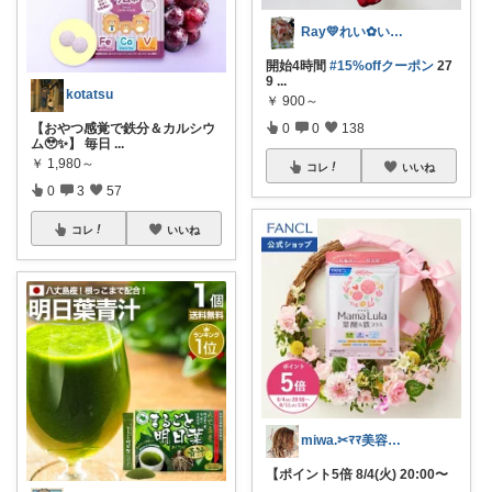
Ray💛れい︎✿いつもありがとう❁¨̮
開始4時間
#15%offクーポン
27
9
...
kotatsu
￥
900～
0
0
138
【おやつ感覚で鉄分＆カルシウ
ム🥹✨】 毎日
...
￥
1,980～
コレ
いいね
0
3
57
コレ
いいね
miwa.✂︎ﾏﾏ美容師💎
【ポイント5倍 8/4(火) 20:00〜
...