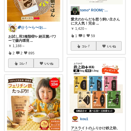
tomo* ROOM(ᵔᴥᵔ)♪
愛犬のからだを想う飼い主さん
に大人気！完全
...
🌈@う〜ら〜/お得✨美味しい✨素敵✨
￥
1,420～
1
0
59
お試し用3種類🫣✨ 納豆菌パワ
ーで腸内環境
...
￥
1,188～
コレ
いいね
2
2
895
コレ
いいね
kou1
アスライトのふりかけ鉄之助、