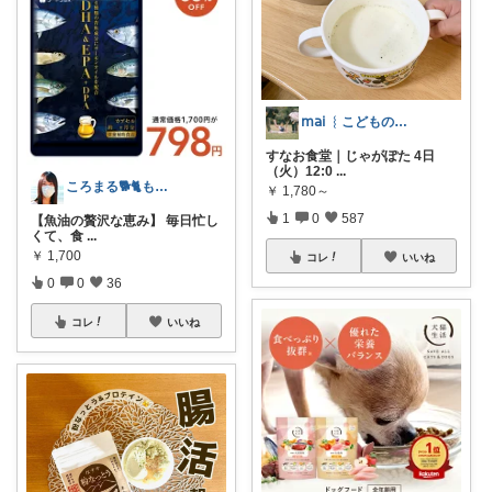
𝗆𝖺𝗂 ︴こどものいる暮らし
すなお食堂｜じゃがぽた 4日
（火）12:0
...
ころまる🐕🐈もふもふ愛好家💓
￥
1,780～
1
0
587
【魚油の贅沢な恵み】 毎日忙し
くて、食
...
￥
1,700
コレ
いいね
0
0
36
コレ
いいね