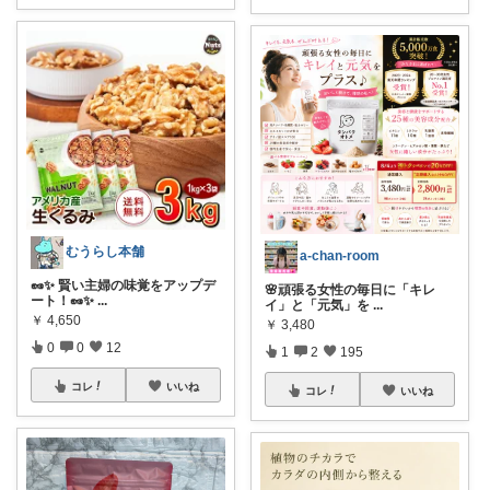
むうらし本舗
a-chan-room
🥜✨ 賢い主婦の味覚をアップデ
🌸頑張る女性の毎日に「キレ
ート！🥜✨
...
イ」と「元気」を
...
￥
4,650
￥
3,480
0
0
12
1
2
195
コレ
いいね
コレ
いいね