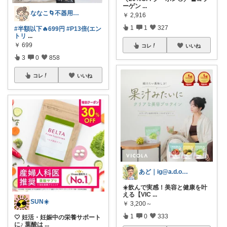
ーゲン
...
ななこ🌀不器用ママ￤家事＆育児グッズ
￥
2,916
1
1
327
#半額以下🔥699円
#P13倍(エン
トリ
...
￥
699
コレ
いいね
3
0
858
コレ
いいね
あど｜ig@a.d.o_protein
☀️飲んで実感！美容と健康を叶
える【VIC
...
SUN☀️
￥
3,200～
1
0
333
🤍 妊活・妊娠中の栄養サポート
に♪ 葉酸は
...