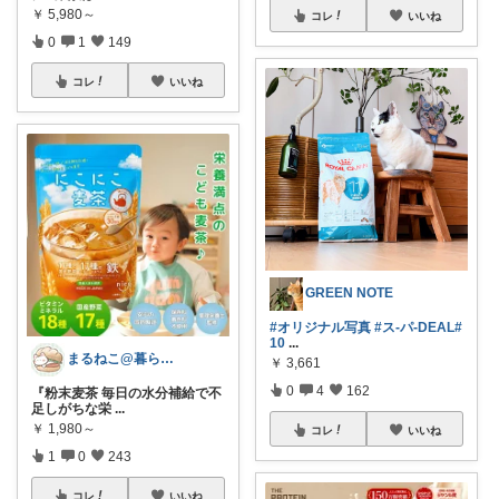
￥
5,980～
コレ
いいね
0
1
149
コレ
いいね
GREEN NOTE
#オリジナル写真
#ス-パ-DEAL
#
10
...
まるねこ@暮らしと子育て🐈️🌸
￥
3,661
0
4
162
『粉末麦茶 毎日の水分補給で不
足しがちな栄
...
￥
1,980～
コレ
いいね
1
0
243
コレ
いいね