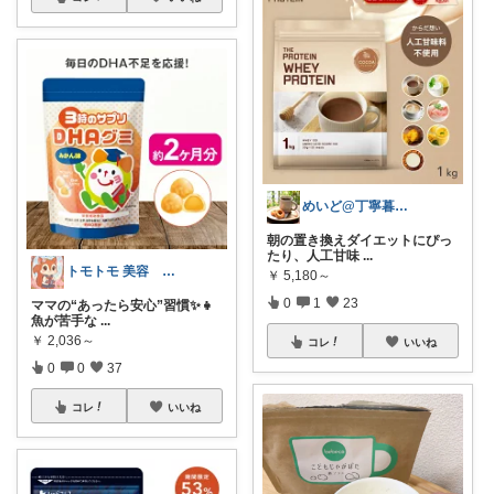
めいど@丁寧暮らし✨️
朝の置き換えダイエットにぴっ
たり、人工甘味
...
トモトモ 美容 食品 子育てルーム
￥
5,180～
0
1
23
ママの“あったら安心”習慣✨👧
魚が苦手な
...
￥
2,036～
コレ
いいね
0
0
37
コレ
いいね