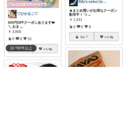
Rifa's select branch
🔥まとめ買いがお得なクーポン
♡ひかるこ♡
配布中！ つ
...
￥
1,431
600円OFFクーポンあります❤️
＼ おま
...
0
0
8
￥
3,800
コレ
いいね
0
0
31
10,000
件
以上
コレ
いいね
nao
tanton🪴