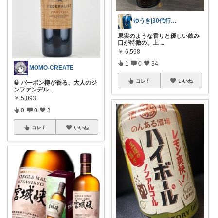
ゆうき|30代行政書士7daysセレクト
果実のような香りと優しい飲み
口が特徴の、上
...
￥
6,598
1
0
34
MOMO-CREATE
コレ
いいね
🥃 バーボン樽が香る、大人のジ
ンファンデル
...
￥
5,093
0
0
3
コレ
いいね