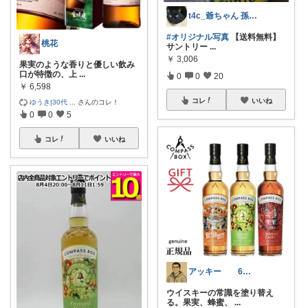
t4c_爺ちゃん 孫x3
#オリジナル写真
【送料無料】
桃花
サントリー
...
￥
3,006
果実のような香りと優しい飲み
口が特徴の、上
...
0
0
20
￥
6,598
コレ
いいね
ゆうき|30代
...
さんのコレ！
0
0
5
コレ
いいね
アッキー 6才娘👧子育て中💪
ウイスキーの常識を塗り替え
る。果実、蜂蜜、
...