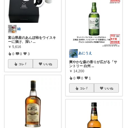
紬
富山県産のあんぽ柿をウイスキ
ーに漬け、深い
...
￥
5,616
あにうえ
0
0
3
爽やかな森の香りが広がる「サ
コレ
いいね
ントリー 白州
...
￥
14,200
0
0
1
コレ
いいね