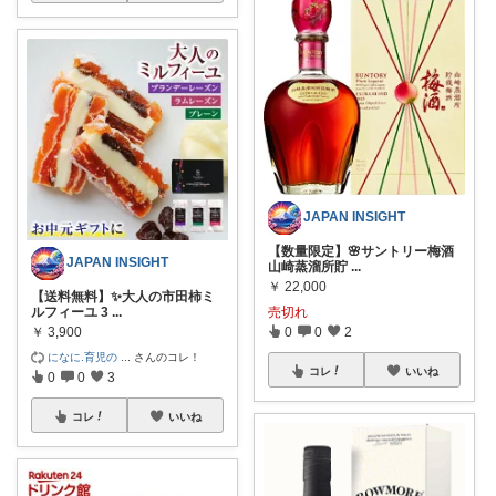
JAPAN INSIGHT
【数量限定】🌸サントリー梅酒
JAPAN INSIGHT
山崎蒸溜所貯
...
￥
22,000
【送料無料】✨大人の市田柿ミ
ルフィーユ 3
...
売切れ
￥
3,900
0
0
2
になに.育児の
...
さんのコレ！
コレ
いいね
0
0
3
コレ
いいね