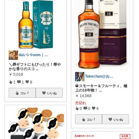
daiパパroom｜育児×便利グッズ
＼🎁ギフトにもぴったり！華や
かな香りのスコ
...
￥
5,018
Takechan@お酒と暮らしのセレクト
1
1
8
🥃スモーキー＆フルーティ、極
上の18年物！
...
コレ
いいね
￥
14,068
売切れ
0
0
6
コレ
いいね