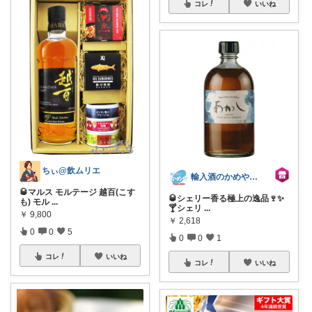
コレ
いいね
ちぃ@飲ムリエ
輸入酒のかめや楽天市場店
🥃マルス モルテージ 越百(こす
🥃シェリー香る極上の逸品🍷✨
も) モル
...
🍸️シェリ
...
￥
9,800
￥
2,618
0
0
5
0
0
1
コレ
いいね
コレ
いいね