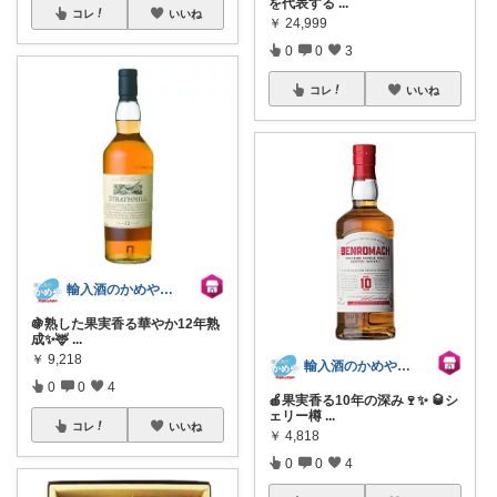
を代表する
...
コレ
いいね
￥
24,999
0
0
3
コレ
いいね
輸入酒のかめや楽天市場店
🍇熟した果実香る華やか12年熟
成✨🦌
...
￥
9,218
輸入酒のかめや楽天市場店
0
0
4
🍎果実香る10年の深み🍷✨ 🥃シ
ェリー樽
...
コレ
いいね
￥
4,818
0
0
4