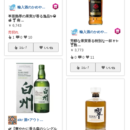
輸入酒のかめや楽天市場店
🌟亜熱帯の果実が香る逸品✨🥃
🍯 🍸️ 南
...
￥
6,743
輸入酒のかめや楽天市場店
売切れ
1
0
10
芳醇な果実香る特別な一杯🍷✨
🍸️熟
...
コレ
いいね
￥
3,773
0
0
11
コレ
いいね
akr 酒×アウトドア×LIFE
🌿【爽やかに香る森のシングル