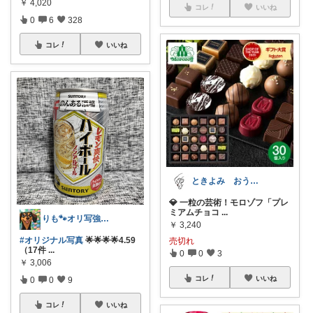
￥
4,020
コレ
いいね
0
6
328
コレ
いいね
ときよみ おうち時間を愛する暮らし ☕
💎 一粒の芸術！モロゾフ「プレ
ミアムチョコ
...
りも🐾オリ写強化中📸経由購入♥感謝
￥
3,240
#オリジナル写真
🌟🌟🌟🌟4.59
売切れ
（17件
...
0
0
3
￥
3,006
コレ
いいね
0
0
9
コレ
いいね