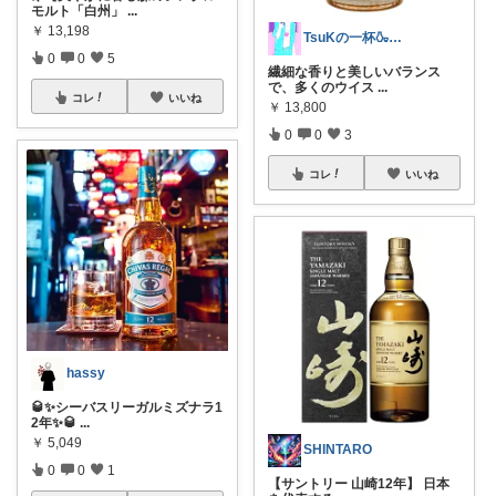
モルト「白州」
...
￥
13,198
TsuKの一杯🍶おすすめROOM
0
0
5
繊細な香りと美しいバランス
で、多くのウイス
...
コレ
いいね
￥
13,800
0
0
3
コレ
いいね
hassy
🥃✨シーバスリーガルミズナラ1
2年✨🥃
...
￥
5,049
SHINTARO
0
0
1
【サントリー 山崎12年】 日本