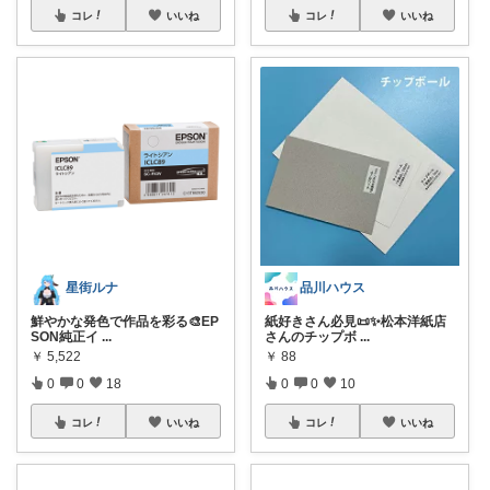
コレ
いいね
コレ
いいね
星街ルナ
品川ハウス
鮮やかな発色で作品を彩る🎨EP
紙好きさん必見📜✨松本洋紙店
SON純正イ
...
さんのチップボ
...
￥
5,522
￥
88
0
0
18
0
0
10
コレ
いいね
コレ
いいね