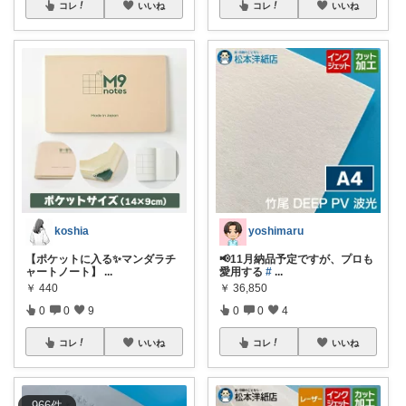
コレ
いいね
コレ
いいね
koshia
yoshimaru
【ポケットに入る✨マンダラチ
📢11月納品予定ですが、プロも
ャートノート】
...
愛用する
#
...
￥
440
￥
36,850
0
0
9
0
0
4
コレ
いいね
コレ
いいね
966
件