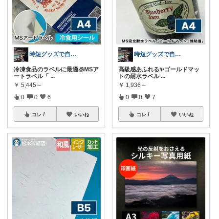
時短グッズで自由時間を手に入れるママ🌟
時短グッズで自由時間を手に入れるママ🌟
冷凍食品のラベルに最適🧊MSア
高級感あふれる✨ゴールドマッ
ートラベル「
...
トの耐水ラベル
...
￥
5,445～
￥
1,936～
0
0
6
0
0
7
コレ
いいね
コレ
いいね