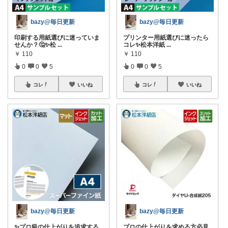
bazy@毎日更新
bazy@毎日更新
印刷する用紙選びに迷っていま
プリンター用紙選びに迷ったら
せんか？🤔✨松
...
コレ✨松本洋紙
...
￥
110
￥
110
0
0
5
0
0
5
コレ
いいね
コレ
いいね
bazy@毎日更新
bazy@毎日更新
✨プロ級の仕上がりを追求する
プロの仕上がりを求める方必見