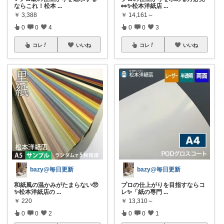
ならこれ！松本
...
👀✨松本洋紙店
...
￥
3,388
￥
14,161～
0
0
4
0
0
3
コレ
いいね
コレ
いいね
bazy@毎日更新
bazy@毎日更新
和紙風の温かみがたまらない🥺
プロの仕上がりを目指すならコ
✨松本洋紙店の
...
レ✨「紙の専門
...
￥
220
￥
13,310～
0
0
2
0
0
1