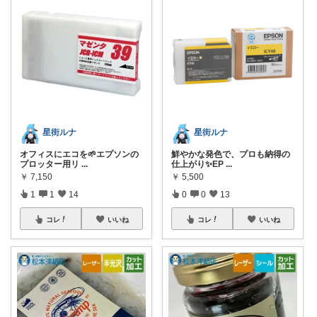
星街ルナ
星街ルナ
オフィスにエコを🌱エプソンの
鮮やかな発色で、プロも納得の
プロッター用リ
...
仕上がり✨EP
...
￥
7,150
￥
5,500
1
1
14
0
0
13
コレ
いいね
コレ
いいね