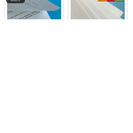
ラリ
yoshimaru
📢お得な500円クーポン付き📢
📢📢📢✨お得情報✨📢📢📢 楽天
ビジネス
...
スーパーDE
...
￥
550
￥
25,850
0
0
32
1
0
4
コレ
いいね
コレ
いいね