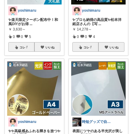
yoshimaru
yoshimaru
✨楽天限定クーポン配布中！和
✨プロも納得の高品質✨松本洋
風DIYがお得
...
紙店さんの【写
...
￥
3,630～
￥
14,278～
0
0
5
0
0
4
コレ
いいね
コレ
いいね
yoshimaru
時短グッズで自由時間を手に入れるママ🌟
✨✨高級感あふれる輝きを放つ✨
表面にツヤのある半光沢が美し