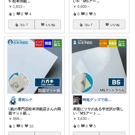
✨ 松本洋紙
...
い✨「MSアー
...
￥
1,815～
￥
6,600～
1
0
4
0
0
6
コレ
いいね
コレ
いいね
星街ルナ
時短グッズで自由時間を手に入れるママ🌟
\ 紙の専門店松本洋紙店さんの両
表面にツヤのある半光沢が美し
面マット紙
...
い「MSアート
...
￥
968～
￥
3,630～
1
0
10
0
0
5