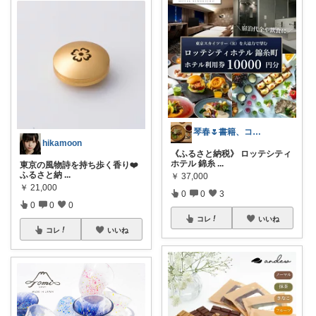
琴春🌷書籍、コスメ好き📚💄
hikamoon
《ふるさと納税》 ロッテシティ
ホテル 錦糸
...
東京の風物詩を持ち歩く香り❤️
ふるさと納
...
￥
37,000
￥
21,000
0
0
3
0
0
0
コレ
いいね
コレ
いいね