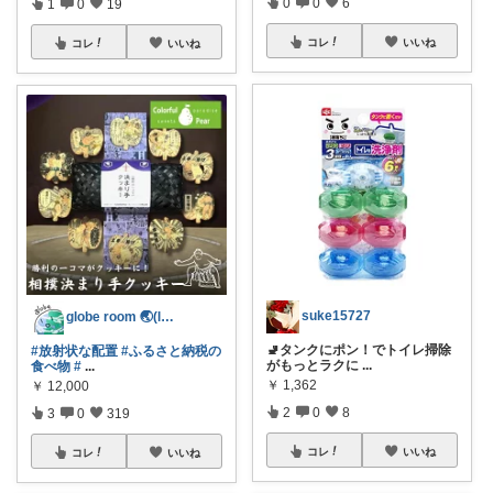
0
0
6
1
0
19
コレ
いいね
コレ
いいね
suke15727
globe room 🌏️(lvl )
🚽タンクにポン！でトイレ掃除
#放射状な配置
#ふるさと納税の
がもっとラクに
...
食べ物
#
...
￥
1,362
￥
12,000
2
0
8
3
0
319
コレ
いいね
コレ
いいね