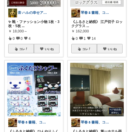
🦋 ハルの幸せアイテム箱 🦋💙
琴春🌷書籍、コスメ好き📚💄
✨ 靴・ファッション小物 1枚・3
《ふるさと納税》 江戸切子 ロッ
枚・5枚
...
クグラス
...
￥
18,000～
￥
162,000
0
0
4
0
1
14
コレ
いいね
コレ
いいね
琴春🌷書籍、コスメ好き📚💄
琴春🌷書籍、コスメ好き📚💄
《ふるさと納税》 ひんやりふく
《ふるさと納税》 第一ホテル両