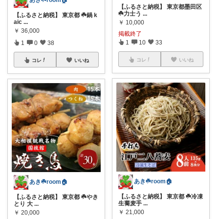
あき☘️room🏠
【ふるさと納税】 東京都墨田区
☘️力士う
...
【ふるさと納税】 東京都 ☘️鍋 k
aic
...
￥
10,000
￥
36,000
掲載終了
1
10
33
1
0
38
コレ
いいね
コレ
いいね
あき☘️room🏠
あき☘️room🏠
【ふるさと納税】 東京都 ☘️冷凍
【ふるさと納税】 東京都 ☘️やき
生蕎麦手
...
とり 大
...
￥
21,000
￥
20,000