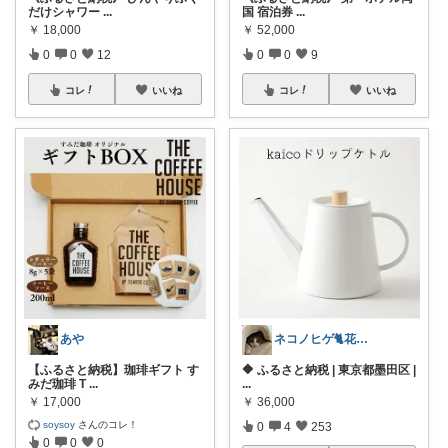
だけシャワー
...
国 宿泊券
...
￥
18,000
￥
52,000
0
0
12
0
0
9
コレ
いいね
コレ
いいね
あや
ネコノヒゲ🐈花好きオタクの庭🪴
【ふるさと納税】珈琲ギフト す
🔶 ふるさと納税 | 東京都墨田区 |
みだ珈琲 T
...
...
￥
17,000
￥
36,000
soysoy
さんのコレ！
0
4
253
0
0
0