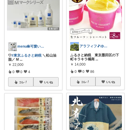
アラフィフ🎵ゆっくりコレしてます
menu🥞可愛い🌼美味しい🍴便利☘
ふるさと納税 東京墨田区の下
🤍
#東京ふるさと納税
＼松山油
町キラキラ橘商
...
脂／ M
...
￥
14,000
￥
22,000
0
0
86
0
0
4
コレ
いいね
コレ
いいね