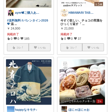
HIMAWARI TABLE🌼
aym🕊ご購入ありがとうございます✨
今すぐ欲しい、チョコの常識を
#送料無料
#バレンタイン2026
ひっくり返す「
...
💝
温
...
￥
21,000
￥
24,000
掲載終了
掲載終了
0
0
37
0
0
185
コレ
いいね
コレ
いいね
ほにゃほにゃお
happyなキモチ♪