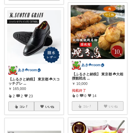
あき☘️room🏠
あき☘️room🏠
【ふるさと納税】 東京都 ☘️大相
撲観戦名
...
【ふるさと納税】 東京都 ☘️スコ
ッチグレ
...
￥
10,000
￥
165,000
掲載終了
0
0
14
2
2
23
コレ
いいね
コレ
いいね