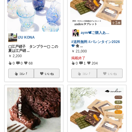
aym🕊ご購入ありがとうございます✨
IJU KONA
#送料無料
#バレンタイン2026
💝
食
...
▢江戸硝子 タンブラー▢ この
夏は江戸硝
...
￥
21,000
￥
2,200
掲載終了
0
1
204
0
0
68
コレ
いいね
コレ
いいね