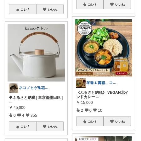
コレ
いいね
コレ
いいね
琴春🌷書籍、コスメ好き📚💄
ネコノヒゲ🐈花好きオタクの庭🪴
《ふるさと納税》 VEGAN北イ
ンドカレー
...
🔶ふるさと納税 | 東京都墨田区 |
...
￥
15,000
￥
45,000
2
0
10
0
4
355
コレ
いいね
コレ
いいね