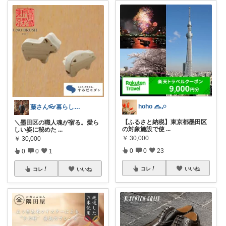
hoho 𓃺𓈒𓏸
藤さん👓暮らしをアップデートする道具箱
【ふるさと納税】東京都墨田区
＼墨田区の職人魂が宿る。愛ら
の対象施設で使
...
しい姿に秘めた
...
￥
30,000
￥
30,000
0
0
23
0
0
1
コレ
いいね
コレ
いいね