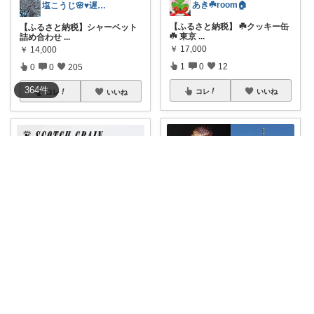
あき☘️room🏠
塩こうじ🌸♥️遅れてます🙏💦
【ふるさと納税】 ☘️クッキー缶
【ふるさと納税】シャーベット
☘️ 東京
...
詰め合わせ
...
￥
17,000
￥
14,000
1
0
12
0
0
205
364
件
コレ
いいね
コレ
いいね
琴春🌷書籍、コスメ好き📚💄
あき☘️room🏠
《ふるさと納税》 東京都墨田区
【ふるさと納税】 東京都 ☘️スコ
の対象施設で
...
ッチグレ
...
￥
100,000
￥
165,000