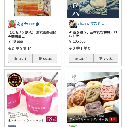
channelマスタング
あき☘️room🏠
​🌊 波を纏う、芸術的な和風アロ
【ふるさと納税】 東京都墨田区
ハ！ ​👘
...
☘️味噌漬
...
￥
105,000
￥
18,000
0
1
0
0
0
19
コレ
いいね
コレ
いいね