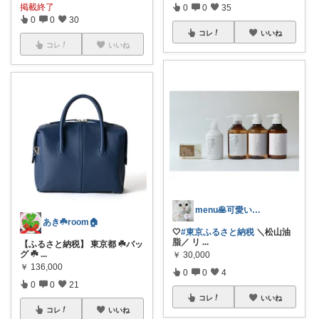
掲載終了
0
0
35
0
0
30
コレ
いいね
コレ
いいね
menu🥞可愛い🌼美味しい🍴便利☘
あき☘️room🏠
🤍
#東京ふるさと納税
＼松山油
脂／ リ
...
【ふるさと納税】 東京都 ☘️バッ
グ ☘️
...
￥
30,000
￥
136,000
0
0
4
0
0
21
コレ
いいね
コレ
いいね