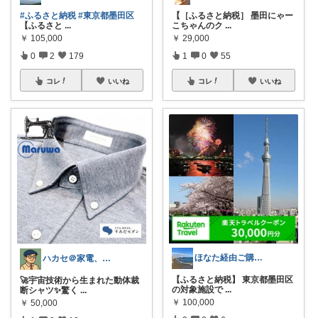
【［ふるさと納税］ 墨田にゃー
#ふるさと納税
#東京都墨田区
こちゃんのク
...
【ふるさと
...
￥
29,000
￥
105,000
1
0
55
0
2
179
コレ
いいね
コレ
いいね
ほなた経由ご購入ありがとうございます☺
ハカセ＠家電、PCと知育おもちゃ
【ふるさと納税】 東京都墨田区
🚀宇宙技術から生まれた動体裁
の対象施設で
...
断シャツ✨驚く
...
￥
100,000
￥
50,000