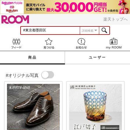
ROOM
楽天トップへ
詳細検索
Feed
見つける
お知らせ
商品
ユーザー
#オリジナル写真