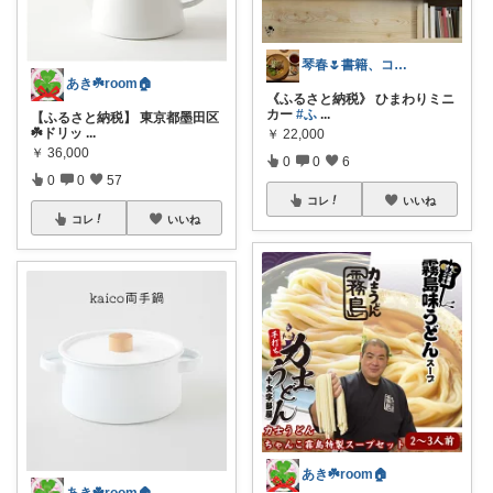
琴春🌷書籍、コスメ好き📚💄
あき☘️room🏠
《ふるさと納税》 ひまわりミニ
カー
#ふ
...
【ふるさと納税】 東京都墨田区
☘️ドリッ
...
￥
22,000
￥
36,000
0
0
6
0
0
57
コレ
いいね
コレ
いいね
あき☘️room🏠