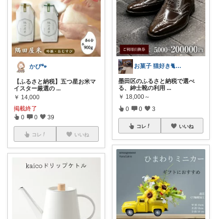
お菓子 猫好き🐈 ポラピスroom
かぴ🐾
墨田区のふるさと納税で選べ
【ふるさと納税】五つ星お米マ
る、紳士靴の利用
...
イスター厳選の
...
￥
18,000～
￥
14,000
掲載終了
0
0
3
0
0
39
コレ
いいね
コレ
いいね