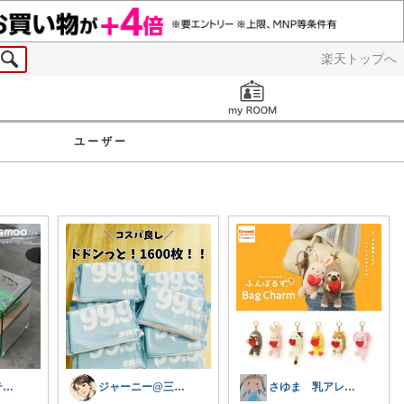
楽天トップへ
お知らせ
ユーザー
ayapo🌱インテリア&雑貨
ジャーニー@三兄弟ママ
さゆま 乳アレっ子ママ｜知育×子育てグッ