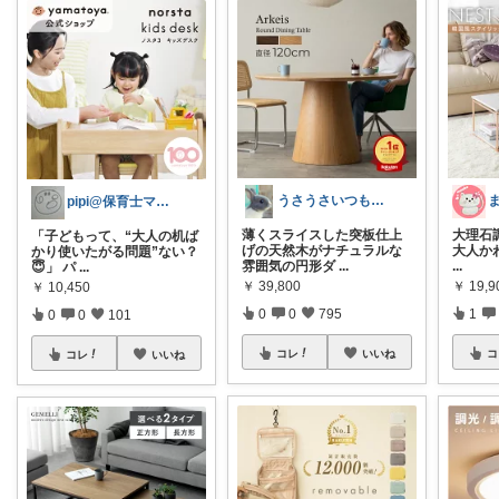
ま
うさうさいつもご訪問ありがとうです🐰✨
pipi@保育士ママの趣味部屋
大理石
薄くスライスした突板仕上
「子どもって、“大人の机ば
大人かわ
げの天然木がナチュラルな
かり使いたがる問題”ない？
...
雰囲気の円形ダ
...
😇」 パ
...
￥
19,9
￥
39,800
￥
10,450
1
0
0
795
0
0
101
コ
コレ
いいね
コレ
いいね