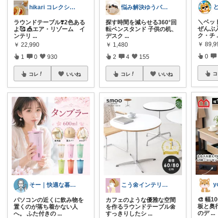
悩み解決ゆうパパroom
hikari コレクション見てね✨
＼ベッ
探す時間を減らせる360°回
ラウンドテーブル❣️2色ある
ぜんぶ入
転ペンスタンド 子供の机、
よ🥰 🎪エア・リゾーム イ
ク・チ
デスク
...
ンテリ
...
￥
89,
￥
1,480
￥
22,990
0
2
4
155
1
0
930
コ
コレ
いいね
コレ
いいね
y
こう🌼インテリアと家事＆育児グッズ
そー｜快適な暮らし
🎨 幅
カフェのような優雅な空間
パソコンの近くに飲み物を
板と奥
を作るラウンドテーブル🌼
置くのが落ち着かない人
のデ
...
すっきりしたシ
...
へ。 ふた付きの
...