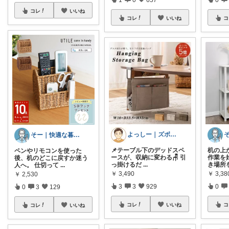
コレ
いいね
コ
コレ
いいね
よっしー｜ズボラでもおしゃれに整えたい
そー｜快適な暮らし
机の上
📌テーブル下のデッドスペ
ペンやリモコンを使った
作業を
ースが、収納に変わる🪑 引
後、机のどこに戻すか迷う
き場所
っ掛けるだ
...
人へ。 仕切って
...
￥
3,3
￥
3,490
￥
2,530
0
3
3
929
0
3
129
コ
コレ
いいね
コレ
いいね