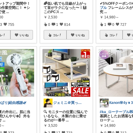
イントアップ期間中！
🌈低い机でも目線が上がっ
✔︎5%OFFクーポン!!
の作業空間に！ ✦シ
て首がラクになった〜！🙌
ブル
フレームレスが
で使
...
このPCス
...
究
...
00
￥
2,530
￥
14,980～
3
755
0
1
814
1
0
727
レ
いいね
コレ
いいね
コレ
ゆばり|経由感謝🌿
ジェミニ＠買って後悔しないガジェット部屋
Кanon🌸4y👧3
夏の外出に。肌に当
🔍 モニターの位置に悩んで
#ka_ローテーブル🧸
ひんやり❄️】 外を
いるなら、木製の台に乗せ
基調としたお洒落な
け
...
るのが一番早
...
ローテ
...
80～
￥
3,520
￥
14,980
0
373
2
17
723
0
0
212