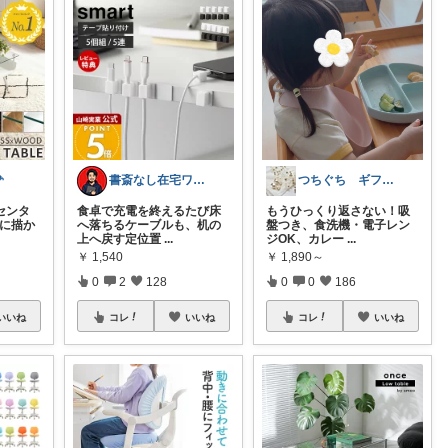

書斎なし在宅ワーク｜省スペースガジェット
つちぐち ギフト*暮らし
センタ
食卓で充電を終えるたび床
もうひっくり返さない！吸
かに描か
へ落ちるケーブルも、机の
盤つき、食洗機・電子レン
上へ戻す定位置
...
ジOK、カレー
...
￥
1,540
￥
1,890～
0
2
128
0
0
186
いいね
コレ
いいね
コレ
いいね