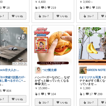
00
￥
4,400
￥
3,990～
0
18
0
0
219
3
0
335
レ
いいね
コレ
いいね
コレ
clock⏰大人かわいい
つけ髭主婦
GREEN NOTE
万ｾｯﾄ突破!!話題のｽﾃｰ
ハンバーガーなのに… なぜ
#オリジナル写真
×
り無し選べるすのこﾍ
...
かずっと触っていたくなる
ナナ🍌がすぐ黒くな
🍔😂 見た
...
っていませ
...
99～
￥
15,980～
￥
1,380
5
804
0
1
104
1
17
299
レ
いいね
コレ
いいね
コレ