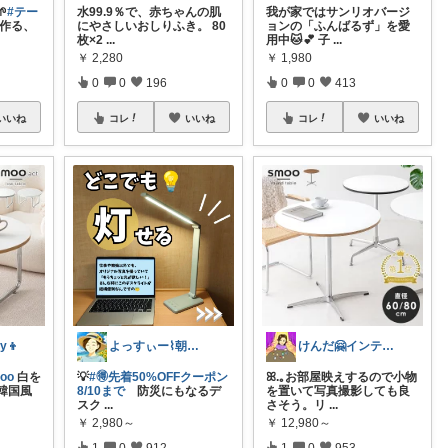

#テー
水99.9％で、赤ちゃんの肌
我が家ではサンリオバージ
作る、
にやさしいおしりふき。 80
ョンの「ふんばるず」を愛
枚×2
...
用中🐱💕 子
...
￥
2,280
￥
1,980
0
0
196
0
0
413
いいね
コレ
いいね
コレ
いいね
y👦
よっすぃー⌇朝コレ☀楽しい暮らし😇
けんだ🤗インテリア多め
oo
白を
💡
#🉐先着50%OFFクーポン
ꕤ.｡お部屋映えするので小物
韓国風
8/10まで
防災にもなるデ
を置いて写真撮影しても良
スク
...
さそう。リ
...
￥
2,980～
￥
12,980～
1
0
912
1
0
953