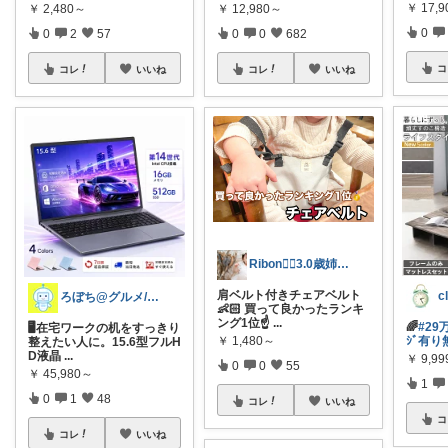
￥
17,9
￥
12,980～
￥
2,480～
0
0
0
682
0
2
57
コ
コレ
いいね
コレ
いいね
Ribon❁⃘3.0歳姉妹ﾏﾏ👧🏻♡
肩ベルト付きチェアベルト
ろぼち@グルメ/キッチン雑貨
👶🏻 買って良かったランキ
ング1位☝
...
🌈
#29
🖥在宅ワークの机をすっきり
￥
1,480～
ｼﾞ有
整えたい人に。15.6型フルH
D液晶
...
￥
9,9
0
0
55
￥
45,980～
1
0
1
48
コレ
いいね
コ
コレ
いいね