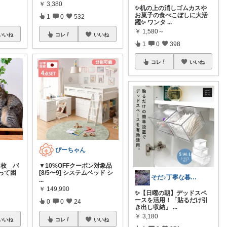
￥
3,380
✨机の上の消しゴムカスや
お菓子の食べこぼしに大活
1
0
532
躍✨ ワンタ
...
￥
1,580～
いいね
コレ
いいね
1
0
398
コレ
いいね
ぴーちゃん
２枚 バ
▼10%OFFクーポン対象品
って困
[8/5〜9] システムベッド シ
そだ♪丁寧な暮らしに憧れるズボラ主婦
...
￥
149,990
​✨【日曜の朝】デッドスペ
ースを活用！「貼るだけ引
0
0
24
き出し収納」
...
￥
3,180
いいね
コレ
いいね