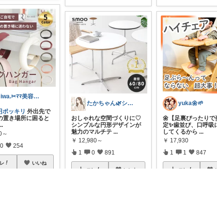
miwa.✂︎ﾏﾏ美容師💎
たかちゃん🌿シンプルで心地よい暮らし
yuka🌼🌱‬‪
0円ポッキリ
外出先で
の置き場所に困ると
おしゃれな空間づくりに♡
🌼【足裏ぴったりで
...
シンプルな円形デザインが
定✨️歯並び、口呼吸
魅力のマルチテ
...
してくるから
...
00～
￥
12,980～
￥
17,930
0
254
1
0
891
1
1
847
レ
いいね
コレ
いいね
コレ