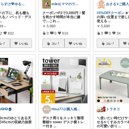
とらすけ💙ゆるミニマリストの愛用品
miko| ママのラク家事＆大人可愛い
ドの下に、机も棚も
クーポン+P2で3,490円！髪
#5%OFFクーポン
❇
る／ ▪️ベッド・デス
を乾かす時間が本当に嫌
の深い位置まで差し
...
で…これ
...
使える
...
999～
￥
5,980
￥
5,680
2
832
0
0
610
0
0
34
レ
いいね
コレ
いいね
コレ
o🐶🐶🏠
Hisa77@購入感謝です！
トラネコ
100cmのゆとりある天
デスク周りをスッキリ整理
＼使いたい時だけサ
行45cmの収納力抜群
整頓✨ tower デスク横トレ
せる✨くすみカラー
ー付き
...
の可愛い折り
...