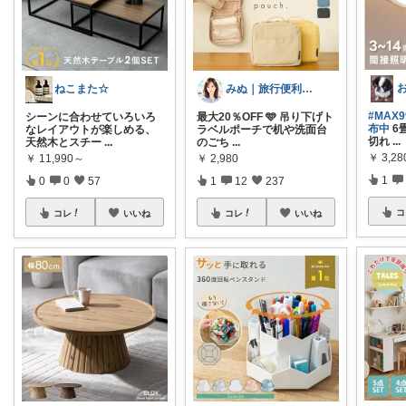
みぬ｜旅行便利グッズ✈️
ねこまた☆
#MAX
最大20％OFF 🩵 吊り下げト
シーンに合わせていろいろ
布中
6
ラベルポーチで机や洗面台
なレイアウトが楽しめる、
切れ
...
のごち
...
天然木とスチー
...
￥
3,2
￥
2,980
￥
11,990～
1
1
12
237
0
0
57
コ
コレ
いいね
コレ
いいね