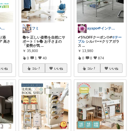
ちま｜心地よい日常のアイテム🍁
フミ
ayapo🌱インテリア&雑貨
り添
📚✨ 正しい姿勢を自然にサ
✔︎5%OFFクーポン!!🌱
#テー
ア 高さ
ポート！✨📚 お子さまの
ブル
シルバー×クリアガラ
「姿勢が気
...
ス
...
￥
35,800
￥
13,980
0
1
40
0
0
874
いいね
コレ
いいね
コレ
いいね