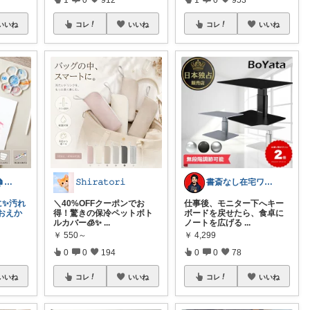
いいね
コレ
いいね
コレ
いいね
ラク家族ラボ🏠️30代子育てパパルーム
𝚂𝚑𝚒𝚛𝚊𝚝𝚘𝚛𝚒
書斎なし在宅ワーク｜省スペースガジェット
に✨汚れ
＼40%OFFクーポンでお
仕事後、モニター下へキー
おえか
得！驚きの保冷ペットボト
ボードを戻せたら、食卓に
ルカバー🧊✨
...
ノートを広げる
...
￥
550～
￥
4,299
0
0
194
0
0
78
いいね
コレ
いいね
コレ
いいね