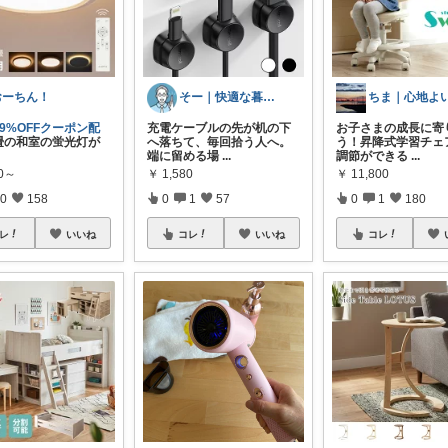
おーちん！
そー｜快適な暮らし
99%OFFクーポン配
充電ケーブルの先が机の下
お子さまの成長に寄
畳の和室の蛍光灯が
へ落ちて、毎回拾う人へ。
う！昇降式学習チェ
端に留める場
...
調節ができる
...
80～
￥
1,580
￥
11,800
0
158
0
1
57
0
1
180
レ
いいね
コレ
いいね
コレ