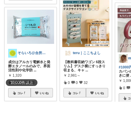
teru｜ここちよし
そらいろ@台所メモ
【教科書収納ワゴン 6段ス
成分はアルカリ電解水と発
リム】デスク横にすっきり
酵エタノールのみで、界面
#100
収まる、キャ
...
活性剤や化学防
...
カバン
￥
2,981～
きに便
￥
1,320
￥
1,0
10,000
件
以上
0
0
32
0
0
213
0
コレ
いいね
コレ
いいね
コ