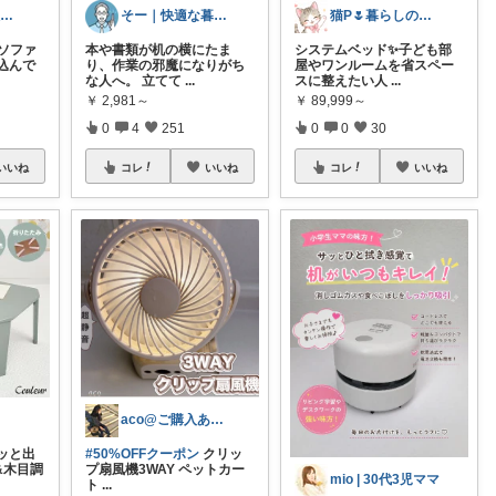
おさる⭐ご購入感謝🐹
そー｜快適な暮らし
猫P🌷暮らしの中で見つけたお気に入り
️ソファ
本や書類が机の横にたま
システムベッド✨子ども部
込んで
り、作業の邪魔になりがち
屋やワンルームを省スペー
な人へ。 立てて
...
スに整えたい人
...
￥
2,981～
￥
89,999～
0
4
251
0
0
30
いいね
コレ
いいね
コレ
いいね
aco@ご購入ありがとうございます✨️
ッと出
#50%OFFクーポン
クリッ
&木目調
プ扇風機3WAY ペットカー
mio | 30代3児ママ
ト
...