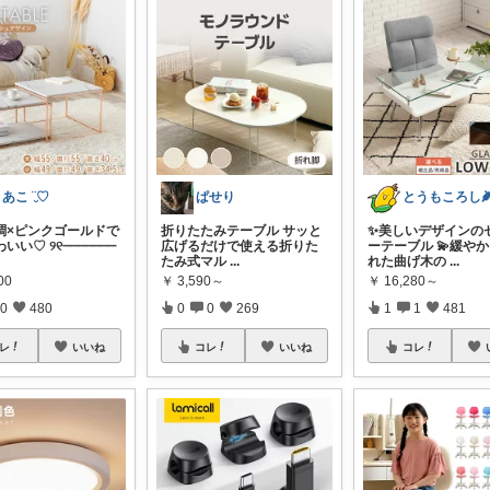
あこ ¨̮♡
ぱせり
とうもころし
調×ピンクゴールドで
折りたたみテーブル サッと
✨美しいデザインの
いい♡ ୨୧┈┈┈┈┈┈┈
広げるだけで使える折りた
ーテーブル 💫緩や
たみ式マル
...
れた曲げ木の
...
00
￥
3,590～
￥
16,280～
0
480
0
0
269
1
1
481
レ
いいね
コレ
いいね
コレ