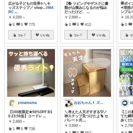
広がる子どもの世界✨＼キ
【📚 リビングやデスクに書
🉐ポ
ッズステップ／ shop→
#MA
類が山積みになるのが悩み
✦理想
RC
...
だったけど、
...
ンプル
￥
4,280～
￥
2,980～
￥
16,2
0
0
775
0
0
412
0
コレ
いいね
コレ
いいね
コ
yonamama
おおちゃん〻 ズボラママ必見便利アイテム
【100枚限定★50%OFF 8/1
【この
＼考えた人天才すぎる💡／
0 23:59迄】コードレ
...
てた瞬間
神ステップ見つけたよ🪜 セ
歩くだ
パレート式
...
￥
2,980～
￥
2,7
￥
3,990～
1
0
738
0
1
0
657