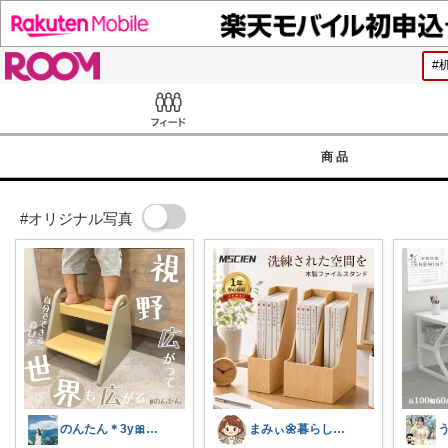
ROOM
Feed
商品
#オリジナル写真
のんたん＊3y🎀1y👶🏻🍼
まみぃ🌼暮らしの便利グッズ｜毎日朝コレ