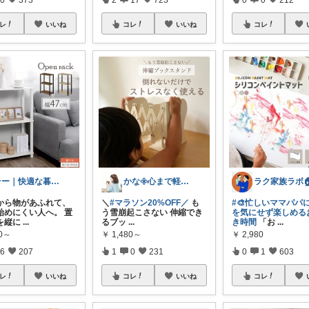
レ
いいね
コレ
いいね
コレ
そー｜快適な暮らし
かな𖧷心まで軽くなる暮らしの記録🌿
から物があふれて、
＼
#マラソン20%OFF／
も
#🎨忙しいママパパ
始めにくい人へ。 置
う雪崩起こさない 伸縮でき
を気にせず楽しめる
を縦に
...
るブッ
...
き時間
「お
...
80～
￥
1,480～
￥
2,980
6
207
1
0
231
0
1
603
レ
いいね
コレ
いいね
コレ