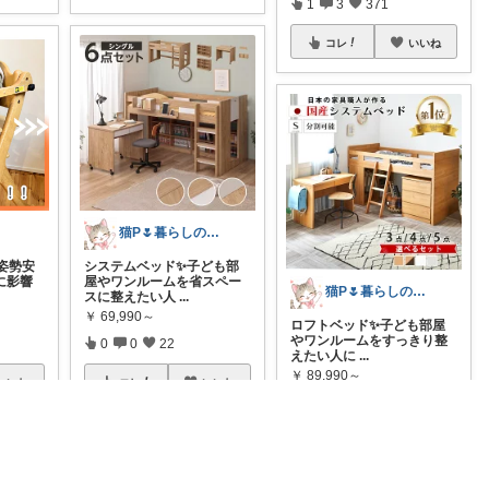
1
3
371
コレ
いいね
猫P🌷暮らしの中で見つけたお気に入り
姿勢安
システムベッド✨子ども部
に影響
屋やワンルームを省スペー
猫P🌷暮らしの中で見つけたお気に入り
スに整えたい人
...
￥
69,990～
ロフトベッド✨子ども部屋
やワンルームをすっきり整
0
0
22
えたい人に
...
￥
89,990～
いいね
コレ
いいね
0
0
37
コレ
いいね