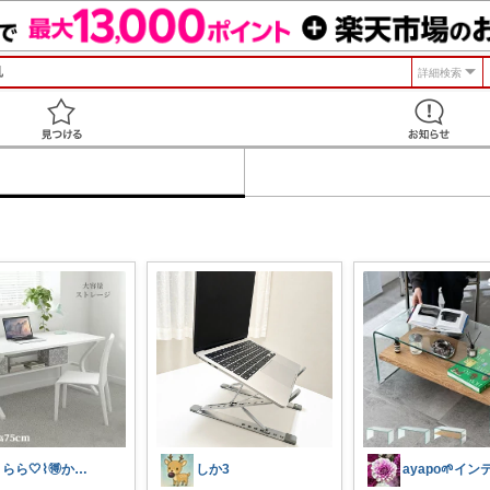
詳細検索
見つける
うらら🤍⌇🉐かわいい暮らし
しか3