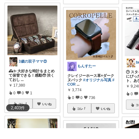
3歳の双子ママ😍
b
もんすたー
🕰️✨ 大好きな時計をまとめ
🕒 
て保管できる！感動🥹 渋く
クレイジーホース革×ダーク
にぴっ
ておし
...
ヌバック
#オリジナル写真
#
ト、あ
COR
...
￥
17,380
￥
9,2
￥
3,774
0
0
1
0
0
0
736
コレ
いいね
コ
2,403
件
コレ
いいね