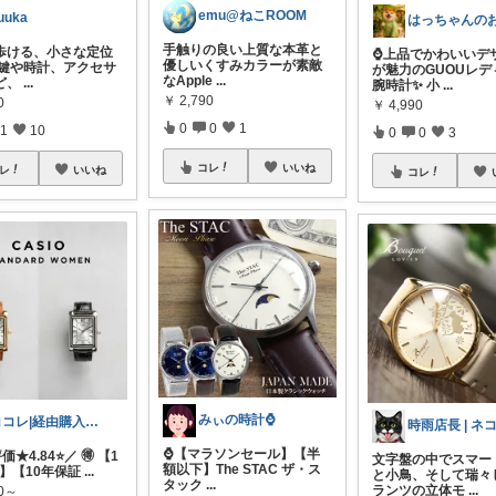
emu@ねこROOM
uuka
手触りの良い上質な本革と
歩ける、小さな定位
⌚上品でかわいいデ
優しいくすみカラーが素敵
 鍵や時計、アクセサ
が魅力のGUOUレデ
なApple
...
ど、
...
腕時計✨ 小
...
￥
2,790
0
￥
4,990
0
0
1
1
10
0
0
3
コレ
いいね
レ
いいね
コレ
みぃの時計⌚
ココレ|経由購入ありがとうございます🌷
⌚【マラソンセール】【半
価★4.84⭐️／ 🉐 【1
文字盤の中でスマー
額以下】The STAC ザ・ス
F】【10年保証
...
と小鳥、そして瑞々
タック
...
ランツの立体モ
...
90～