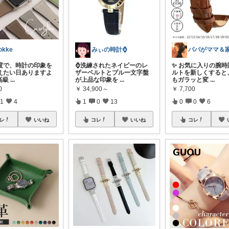
okke
みぃの時計⌚
度で、時計の印象を
⌚洗練されたネイビーのレ
✨ お気に入りの腕時
えたい日ありますよ
ザーベルトとブルー文字盤
ルトを新しくすると
高級
...
が上品な印象を
...
もガラッと変
...
0
￥
34,900～
￥
7,700
1
4
1
0
13
0
0
6
レ
いいね
コレ
いいね
コレ