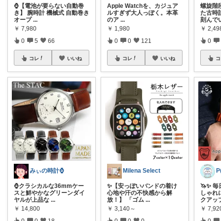
⌚【電池が要らない自動巻
Apple Watchを、カジュア
螺旋階
き】 腕時計 機械式 自動巻き
ルすぎず大人っぽく。本革
た古時
オープ
...
のア
...
刻んで
￥
7,980
￥
1,980
￥
2,49
0
5
66
0
0
121
0
コレ
いいね
コレ
いいね
コ
みぃの時計⌚
Milena Select
⌚クラシカルな36mmケー
✨【安っぽいバンドの着け
🦄✨ 
スと鮮やかなグリーンダイ
心地や汗の不快感から解
しゃれ
ヤルが上品な
...
放！】 「ゴム
...
クアッ
￥
14,800
￥
3,140～
￥
7,92
0
0
18
0
0
0
0