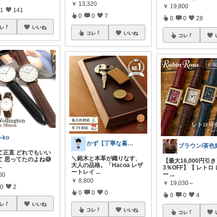
￥
13,320
￥
19,800
1
141
0
0
7
0
0
28
レ
いいね
コレ
いいね
コレ
o-ko
かず【丁寧な暮らし&インテリア】
て正直 どれでもいい
＼銘木と本革が織りなす、
て 思ってたのよね😅
【最大16,000円引
大人の品格。「Hacoa レザ
..
3％OFF】【 レトロ
ートレイ
...
ー
...
00
￥
8,800
￥
19,030～
0
2
0
0
0
0
0
4
レ
いいね
コレ
いいね
コレ