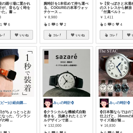
段の踊り場に置かれ
腕時計を1本収めて持ち運べ
✨【安っぽさと水濡
計が、音もなく時を
る、COGUREの本革ウォッ
のストレスから解放
いた。書
...
チケース
...
「付属ベルト
...
8
￥
8,980
￥
1,411
1
6
0
0
2
0
0
4
レ
いいね
コレ
いいね
コレ
P(ピー)@経由購入します！
みぃの時計⌚
みぃの時計⌚
毎日がちょっとっとお
⌚クラシカルな機械式自動
⌚日本製ならではの
になった、ワンラン
巻きを、洗練されたミニマ
仕上げと、36mmの
プの時
...
ルデザインで楽
...
サイズ感が魅
...
0
￥
132,000
￥
16,830
0
2
0
0
8
0
0
6