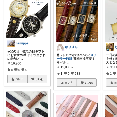
namippe
ゆりりん
✨父の日・敬老の日ギフト
におすすめ🎁 ドイツ生まれ
⌚️レトロでかわいいのに
#ソ
一日の
の老舗メ
...
ーラー時計
電池交換不要！
を外す
革ベル
...
大切な
￥
16,200
￥
19,030～
￥
9,90
0
0
0
1
0
238
1
コレ
いいね
コレ
いいね
コ