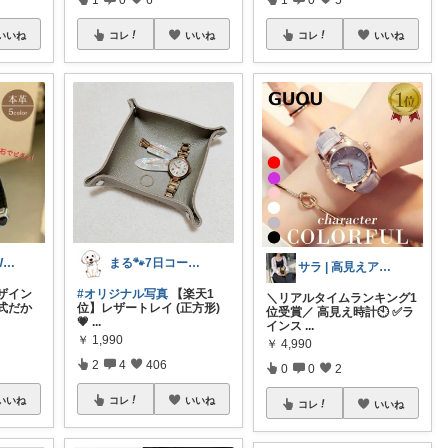
いいね
コレ
いいね
コレ
いいね
純也 Apple Watch関連紹介
まる🐾7日コーデUP♡いつも感謝✽
サラ | 高見えアイテムコレクター
ザイン
#オリジナル写真
【楽天1
＼リアルタイムランキング1
式だか
位】レザートレイ (正方形)
位受賞／ 高見え時計🕙 ✅ラ
💗
...
インス
...
￥
1,990
￥
4,990
2
4
406
0
0
2
いいね
コレ
いいね
コレ
いいね