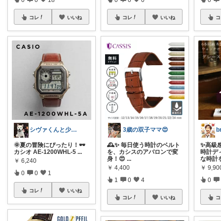
コレ
いいね
コレ
いいね
コ
シヴァくんと少佐のROOM
3歳の双子ママ😍
b
🌞夏の冒険にぴったり！🕶️
🕰️✨ 毎日使う時計のベルト
✨高級
カシオ AE‑1200WHL-5
...
を、カシスのアバロンで変
時計デ
身！😍
...
な時計
￥
6,240
￥
4,400
￥
9,90
0
0
1
1
0
4
0
コレ
いいね
コレ
いいね
コ