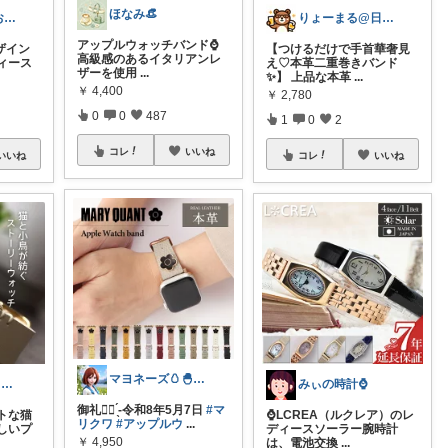
ほなみ👒
はっちゃんのお店😋
りょーまる@日用品×ファッション
アップルウォッチバンド⌚️
ザイン
【つけるだけで手首華奢見
高級感のあるイタリアンレ
ィース
え♡本革二重巻きバンド
ザーを使用
...
✨】 上品な本革
...
￥
4,400
￥
2,780
0
0
487
1
0
2
コレ
いいね
いいね
コレ
いいね
マヨネーズ🥚‪🐣✨️お礼はプロフで♪
時雨店長 | ネコのいる暮らし
みぃの時計⌚
御礼🙇‍♀️ ̖́-令和8年5月7日
#マ
トな猫
⌚LCREA（ルクレア）のレ
リクワ
#アップルウ
...
しいプ
ディースソーラー腕時計
￥
4,950
は、電池交換
...