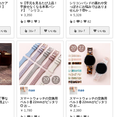
れケア
✨【手元を見るたび上品！
シリコンバンドの蒸れや安
！】
手放せなくなる本革バン
っぽさにお悩みではありま
ド】 「シリコ
...
せんか？🥺✨
...
￥
3,350
￥
5,328
0
0
3
0
0
82
いいね
コレ
いいね
コレ
いいね
𝕟𝕒𝕠
𝕟𝕒𝕠
丁寧な
スマートウォッチの交換用
スマートウォッチの交換用
程よい
ベルト⌚️ 22mmがピッタリ
ベルト⌚️ 22mmがピッタリ
◎ お
...
◎ お
...
￥
1,780
￥
2,380
1
0
6
1
0
5