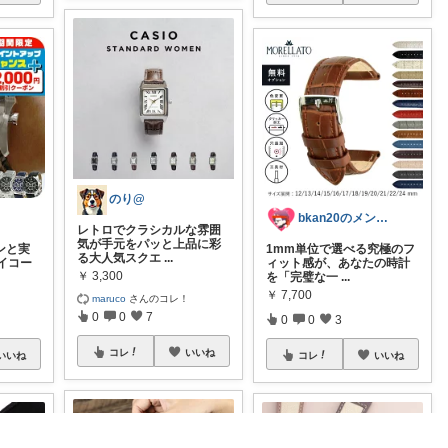
のり@
bkan20のメンズライフ応援ROOM
レトロでクラシカルな雰囲
気が手元をパッと上品に彩
ンと実
1mm単位で選べる究極のフ
る大人気スクエ
...
イコー
ィット感が、あなたの時計
￥
3,300
を「完璧な一
...
￥
7,700
maruco
さんのコレ！
0
0
7
0
0
3
コレ
いいね
いいね
コレ
いいね