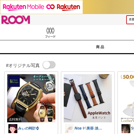
ROOM
Feed
商品
#オリジナル写真
みぃの時計⌚
𝘕𝘰𝘢 𓍯美容˖淡色˖グレージュ
S