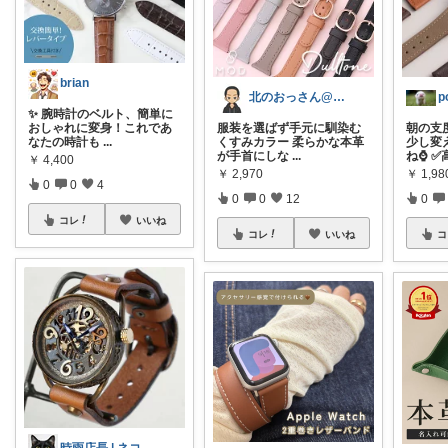
brian
北のおっさん@ガジェット好き
p
✨ 腕時計のベルト、簡単に
おしゃれに変身！これであ
服装を選ばず手元に馴染む
朝の支
なたの時計も
...
くすみカラー 柔らかな本革
少し変
が手首にしな
...
ね⌚ ✅
￥
4,400
￥
2,970
￥
1,98
0
0
4
0
0
12
0
コレ
いいね
コレ
いいね
コ