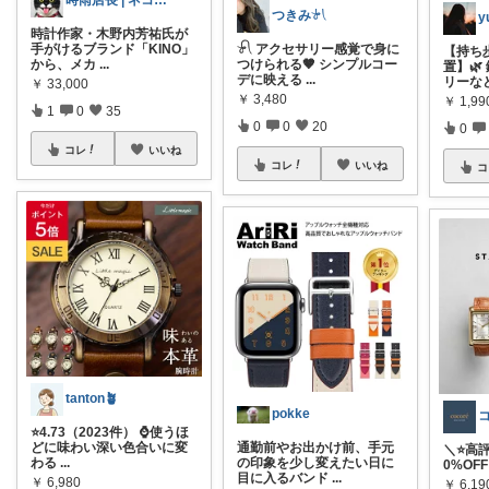
時雨店長 | ネコのいる暮らし
つきみ𓍯
y
時計作家・木野内芳祐氏が
手がけるブランド「KINO」
𓍯 アクセサリー感覚で身に
【持ち
から、メカ
...
つけられる🤎 シンプルコー
置】
デに映える
...
リーな
￥
33,000
￥
3,480
￥
1,99
1
0
35
0
0
20
0
コレ
いいね
コレ
いいね
コ
tanton🪴
pokke
⭐4.73（2023件） ⌚使うほ
どに味わい深い色合いに変
通勤前やお出かけ前、手元
＼⭐️高評
わる
...
の印象を少し変えたい日に
0%OF
目に入るバンド
...
￥
6,980
￥
6,1