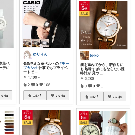
ゆりりん
to-ko
本革ベ
⌚️高見えな革ベルトの
#チー
歳を重ねてから、若作りに
ーデに
プカシオ
仕事でもプライベ
も 地味すぎにもならない腕
ートで
...
時計が 見つ
...
￥
4,400～
￥
6,280
2
0
108
0
0
1
いいね
コレ
いいね
コレ
いいね