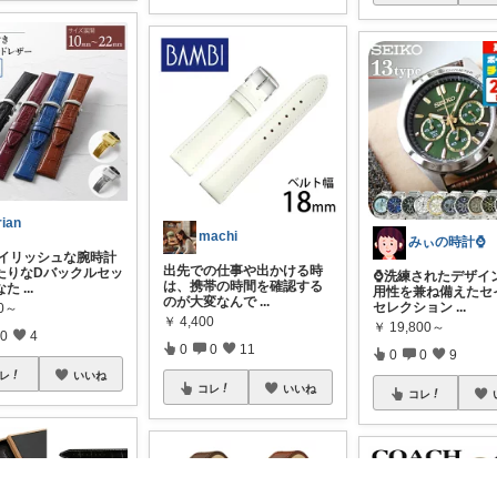
rian
machi
みぃの時計⌚
スタイリッシュな腕時計
出先での仕事や出かける時
たりなDバックルセッ
⌚洗練されたデザイ
は、携帯の時間を確認する
なた
...
用性を兼ね備えたセ
のが大変なんで
...
セレクション
...
40～
￥
4,400
￥
19,800～
0
4
0
0
11
0
0
9
レ
いいね
コレ
いいね
コレ