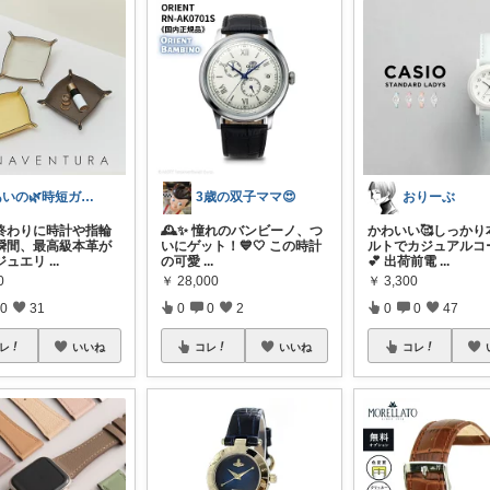
あいの🌿時短ガジェットと賢い暮らし
3歳の双子ママ😍
おりーぶ
終わりに時計や指輪
🕰️✨ 憧れのバンビーノ、つ
かわいい🥰しっかり
瞬間、最高級本革が
いにゲット！💙🤍 この時計
ルトでカジュアルコ
ジュエリ
...
の可愛
...
💕 出荷前電
...
0
￥
28,000
￥
3,300
0
31
0
0
2
0
0
47
レ
いいね
コレ
いいね
コレ