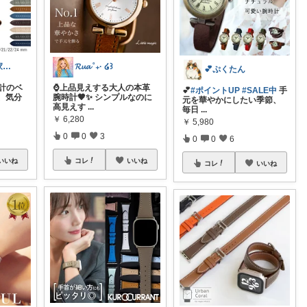
パパがママ＆家族の笑顔の為に選ぶ品😆
𝓡𝓾𝓪 ˚₊· ໒꒱
💕ぷくたん
計のベ
⌚️上品見えする大人の本革
💕
#ポイントUP
#SALE中
手
、気分
腕時計🤎✨ シンプルなのに
元を華やかにしたい季節、
高見えす
...
毎日
...
￥
6,280
￥
5,980
0
0
3
0
0
6
いいね
コレ
いいね
コレ
いいね