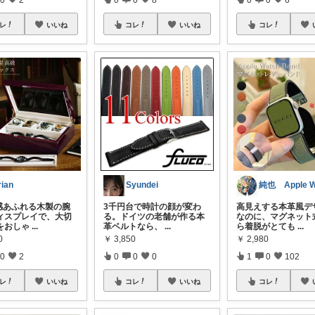
レ
いいね
コレ
いいね
コレ
rian
Syundei
感あふれる木製の腕
3千円台で時計の顔が変わ
高見えする本革風デ
ィスプレイで、大切
る。ドイツの老舗が作る本
なのに、マグネット
をおしゃ
...
革ベルトなら、
...
ら着脱がとても
...
0
￥
3,850
￥
2,980
0
2
0
0
0
1
0
102
レ
いいね
コレ
いいね
コレ