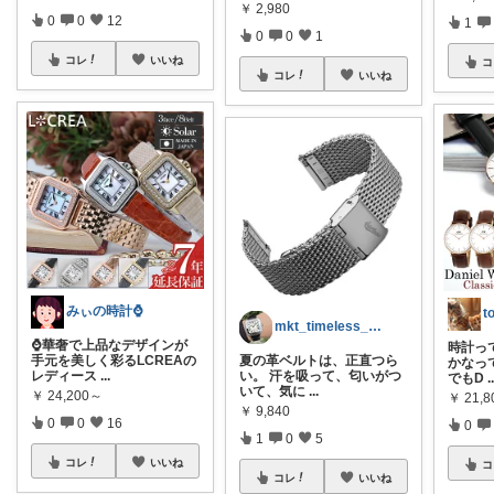
￥
2,980
0
0
12
1
0
0
1
コレ
いいね
コ
コレ
いいね
みぃの時計⌚
t
mkt_timeless_watch
⌚華奢で上品なデザインが
時計っ
手元を美しく彩るLCREAの
夏の革ベルトは、正直つら
かなっ
レディース
...
い。 汗を吸って、匂いがつ
でもD
.
いて、気に
...
￥
24,200～
￥
21,8
￥
9,840
0
0
16
0
1
0
5
コレ
いいね
コ
コレ
いいね