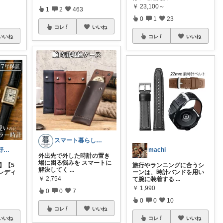
￥
23,100～
1
2
463
0
1
23
コレ
いいね
いいね
コレ
いいね
スマート暮らしラボ
ブラウン/茶色好き🤎ノブたん
machi
外出先で外した時計の置き
場に困る悩みを スマートに
き】【5
旅行やランニングに合うシ
解決してく
...
 レディ
ーンは、時計バンドを用い
￥
2,754
て腕に装着する
...
￥
1,990
0
0
7
0
0
10
コレ
いいね
いいね
コレ
いいね