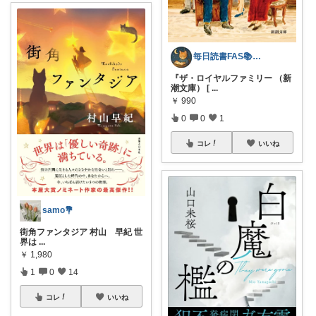
毎日読書FAS📚本の紹介
『ザ・ロイヤルファミリー （新
潮文庫） [
...
￥
990
0
0
1
コレ
いいね
samo💐
街角ファンタジア 村山 早紀 世
界は
...
￥
1,980
1
0
14
コレ
いいね