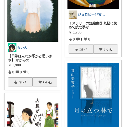
ジョロピー@皆様のオススメに感謝です💐
ミステリーの短編集📕 気軽に読
めて読む手が
...
￥
1,705
0
1
6
ろいん
コレ
いいね
【日常ほんわか系かと思いき
や】 かがみの
...
￥
1,980
0
0
8
コレ
いいね