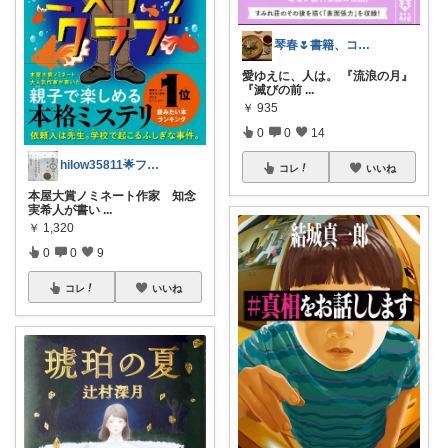
琴春🌷書籍、コスメ好き📚💄
愛ゆえに、人は。 『流浪の月』
『滅びの前
...
￥
935
0
0
14
hilow35811🌟フォロー・購入感謝
コレ
いいね
本屋大賞ノミネート作家 知念
実希人が書い
...
￥
1,320
0
0
9
コレ
いいね