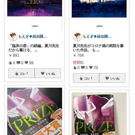
もえぎ🍀経由購入感謝です
もえぎ🍀経由購入感謝です
「臨床の砦」の続編。夏川先生
夏川先生がコロナ禍の病院を書
だから書ける、
...
いた作品。 も
...
￥
891
￥
704
売切れ
0
0
98
0
0
70
コレ
いいね
コレ
いいね