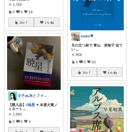
￥
1,760
0
0
18
コレ
いいね
samo💐
月の立つ林で 青山 美智子 似て
い
...
￥
858
0
0
83
コレ
いいね
文子𓃺本とファッション
【購入品】
#暁星
✴︎ 本屋大賞ノ
ミネート
...
￥
1,980
0
0
3