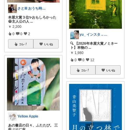
さとꕤ おうち時間*𖠿
本屋大賞３位✨️おもしろかった
😆主人公の人
...
￥
2,200
0
0
2
yu_ インスタ→@yuuwn2022
🔍 【2026年本屋大賞ノミネー
コレ
いいね
ト】本物の
...
￥
1,980
0
0
12
コレ
いいね
Yellow Apple
あの書店の日々、ふたたび。 三
年ぶりに吉
...