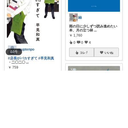
紬
雨の日に少しずつ読み進めたい
本、月の立つ林
...
￥
1,760
0
0
4
upuptenpo
44
件
コレ
いいね
#店長がバカすぎて
#早見和真
・二〇二〇
...
￥
759
0
0
1
コレ
いいね