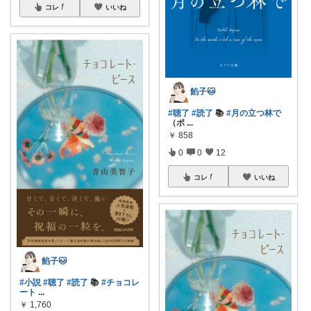
コレ
いいね
餡子🐱
#聴了
#読了
📚
#月の立つ林で
（ポ
...
￥
858
0
0
12
コレ
いいね
餡子🐱
#小説
#聴了
#読了
📚
#チョコレ
ート
...
￥
1,760