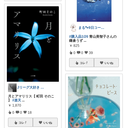
まる🐾9日コーデUP♡いつも感謝✽
#購入品1/26
青山美智子さんの
鎌倉うず
...
￥
825
0
0
39
コレ
いいね
Jリーグ大好き 世界さんぽいつ吉見よる
月とアマリリス【 町田 そのこ
】
#楽天
...
￥
1,870
0
0
18
コレ
いいね