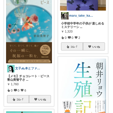
maru_take_kakei｜まるたけ
小学校中学年の子供が 楽しめる
ミステリーシ
...
￥
1,320
0
0
2
コレ
いいね
文子𓃺本とファッション
【メモ】チョコレート・ピース
青山美智子さ
...
￥
1,760
0
0
6
コレ
いいね