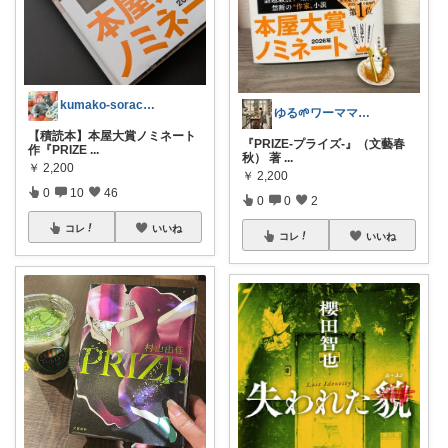
kumako-sorachloeAsh
ゆる🌱ワーママ生活と読書📚
【積読本】本屋大賞ノミネート
『PRIZE-プライズ-』（文藝春
作『PRIZE
...
秋） 著
...
￥
2,200
￥
2,200
0
10
46
0
0
2
コレ
いいね
コレ
いいね