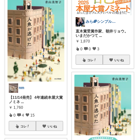
みら🌈シンプルって最高🤍
直木賞受賞作家、朝井リョウ。
いまだかつて
...
￥
1,870
0
0
3
コレ
いいね
nm
【11/14発売】 4年連続本屋大賞
ノミネ
...
￥
1,760
0
4
15
コレ
いいね