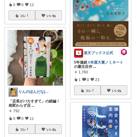
0
0
12
コレ
いいね
楽天ブックス公式
5年連続
#本屋大賞ノミネート
の最注目作
...
￥
1,760
1
0
23
コレ
いいね
りんのほんだな|答え探しの本の旅🫧
「店長がバカすぎて」の続編！
相変わらず店
...
￥
792
0
0
11
コレ
いいね