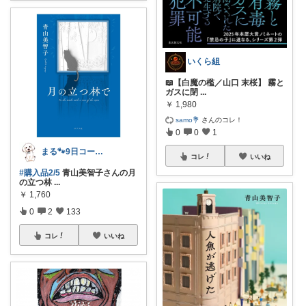
いくら組
📖【白魔の檻／山口 末桜】 霧と
ガスに閉
...
￥
1,980
samo💐
さんのコレ！
0
0
1
まる🐾9日コーデUP♡いつも感謝✽
コレ
いいね
#購入品2/5
青山美智子さんの月
の立つ林
...
￥
1,760
0
2
133
コレ
いいね