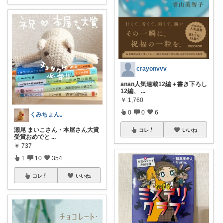
crayonvvv
anan人気連載12編＋書き下ろし
12編、
...
￥
1,760
0
0
6
くみちょん。
瀬尾 まいこさん・本屋さん大賞
コレ
いいね
受賞おめでと
...
￥
737
1
10
354
コレ
いいね