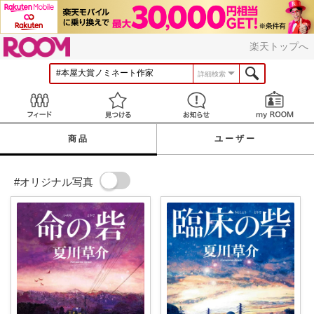
ROOM
楽天トップへ
詳細検索
Feed
見つける
お知らせ
商品
ユーザー
#オリジナル写真