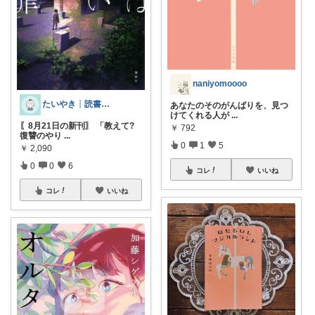
naniyomoooo
たいやき┆読書・推し活・文房具
あなたのそのがんばりを、見つ
けてくれる人が
...
〖8月21日の新刊〗 「教えて?
￥
792
復讐のやり
...
0
1
5
￥
2,090
0
0
6
コレ
いいね
コレ
いいね