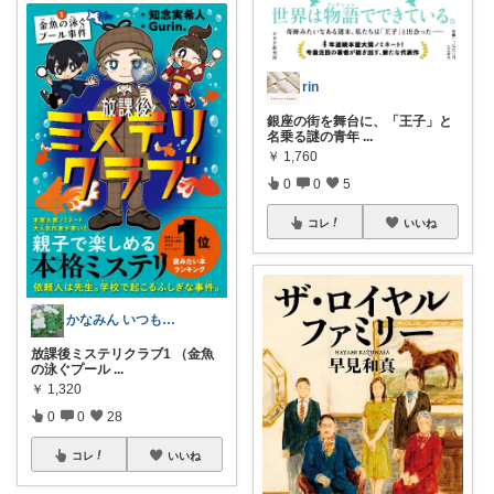
rin
銀座の街を舞台に、「王子」と
名乗る謎の青年
...
￥
1,760
0
0
5
コレ
いいね
かなみん いつもありがとう💕✨
放課後ミステリクラブ1 （金魚
の泳ぐプール
...
￥
1,320
0
0
28
コレ
いいね