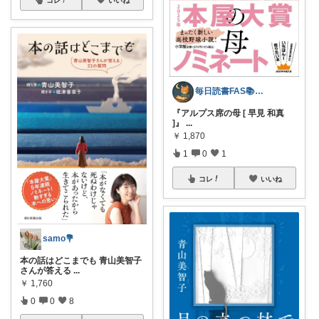
コレ
いいね
毎日読書FAS📚本の紹介
『アルプス席の母 [ 早見 和真
]』
...
￥
1,870
1
0
1
コレ
いいね
samo💐
本の話はどこまでも 青山美智子
さんが答える
...
￥
1,760
0
0
8