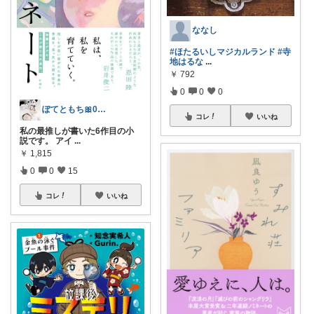
ななし
#ほたるいしマジカルランド
#寺
地はるな
...
￥
792
0
0
0
ぽてともち🎀0歳ママ
コレ
いいね
私の最推しが書いた6作目の小
説です。 アイ
...
￥
1,815
0
0
15
コレ
いいね