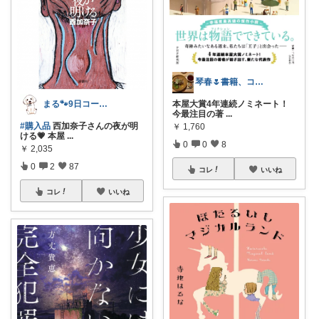
琴春🌷書籍、コスメ好き📚💄
まる🐾9日コーデUP♡いつも感謝✽
本屋大賞4年連続ノミネート！
今最注目の著
...
#購入品
西加奈子さんの夜が明
￥
1,760
ける💗 本屋
...
0
0
8
￥
2,035
0
2
87
コレ
いいね
コレ
いいね