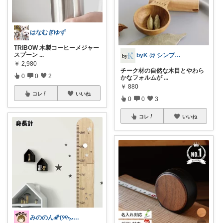
はなむぎゆず
TRIBOW 木製コーヒーメジャー
スプーン
...
byK @ シンプル好き
￥
2,980
チーク材の自然な木目とやわら
0
0
2
かなフォルムが
...
￥
880
コレ
いいね
0
0
3
コレ
いいね
みののん🌠(୨୧•͈ᴗ•͈)感謝♡