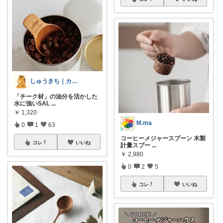
しゅうきち｜カフェ☕と暮らし🍀
「チーク材」の油分を活かした
水に強いSAL
...
￥
1,320
M.ma
0
1
63
コーヒーメジャースプーン 木製
コレ
いいね
計量スプー
...
￥
2,980
0
2
5
コレ
いいね