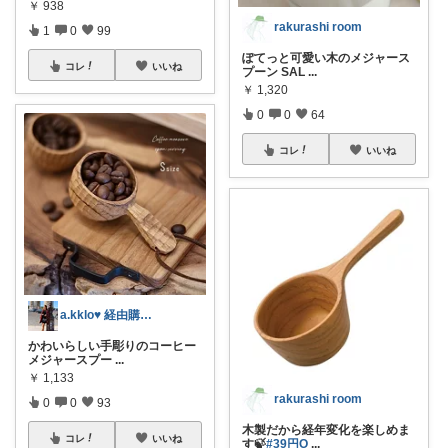
￥
938
rakurashi room
1
0
99
ぽてっと可愛い木のメジャース
コレ
いいね
プーン SAL
...
￥
1,320
0
0
64
コレ
いいね
a.kklo♥ 経由購入感謝です💕
かわいらしい手彫りのコーヒー
メジャースプー
...
￥
1,133
rakurashi room
0
0
93
木製だから経年変化を楽しめま
コレ
いいね
す🍃
#39円O
...