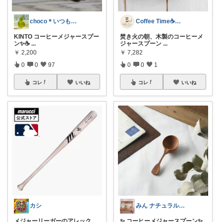
choco＊いつもありがとうございます♡
Coffee Time☕️いいもの研究
KINTO コーヒーメジャースプー
焚き火の朝、木製のコーヒーメ
ン✨☕
...
ジャースプーン
...
￥
2,200
￥
7,282
0
0
97
0
0
1
コレ
いいね
コレ
いいね
カシ
みん ナチュラル✨♡*:.｡.
メジャーリーガーのアレック
✨ コーヒーメジャースプーン✨