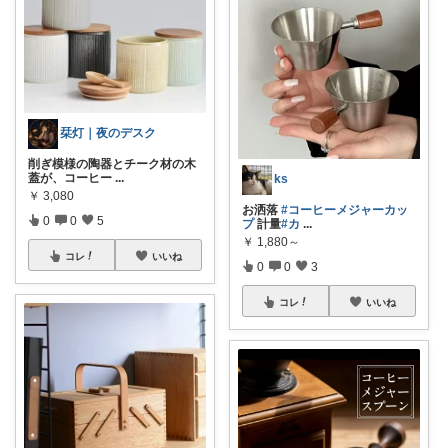
栞灯｜夜のデスク
削ぎ模様の陶器とチーク材の木
蓋が、コーヒー
...
ks
￥
3,080
お洒落
#コーヒーメジャーカッ
0
0
5
プ
計量
#カ
...
￥
1,880～
コレ
いいね
0
0
3
コレ
いいね