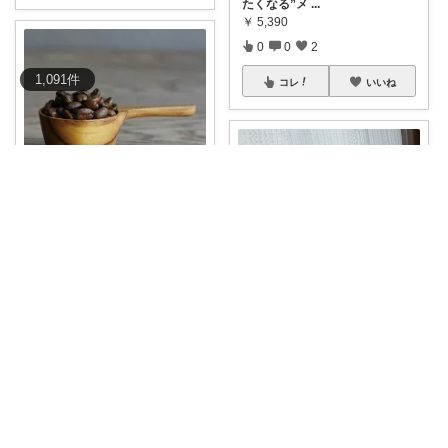
たくなる”メ
...
￥
5,390
0
0
2
1,091
件
コレ
いいね
chelsea
コーヒーメジャースプーン 木製
キントー
...
￥
2,200
0
1
2
temu_room
コレ
いいね
毎日のコーヒー時間に☕️🌿 ころ
んとした
...
￥
2,475
0
0
4