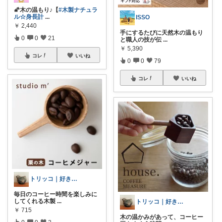
🌠木の温もり♪【
#木製ナチュラ
ル☆身長計
...
ISSO
￥
2,440
手にするたびに天然木の温もり
0
0
21
と職人の技が伝
...
￥
5,390
コレ
いいね
0
0
79
コレ
いいね
トリッコ｜好きな雑貨・インテリア
毎日のコーヒー時間を楽しみに
してくれる木製
...
トリッコ｜好きな雑貨・インテリア
￥
715
木の温かみがあって、コーヒー