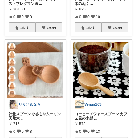
ス・ブレグマン選
...
木のぬく
...
￥
30,800
￥
825
0
0
0
0
0
10
コレ
いいね
コレ
いいね
りり@めなち
Venus163
計量スプーン 小さじ✨️ムーミン
コーヒーメジャースプーン カフ
天然木
...
ェ風の木製
...
￥
715
￥
572
0
0
8
0
0
13