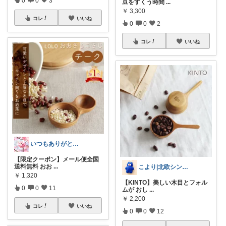
0
0
3
豆をすくう時間
...
￥
3,300
コレ
いいね
0
0
2
コレ
いいね
いつもありがとうございます🌸
【限定クーポン】メール便全国
送料無料 おお
...
こより|北欧シンプル淡色大好き保育士
￥
1,320
【KINTO】美しい木目とフォル
0
0
11
ムが おし
...
￥
2,200
コレ
いいね
0
0
12