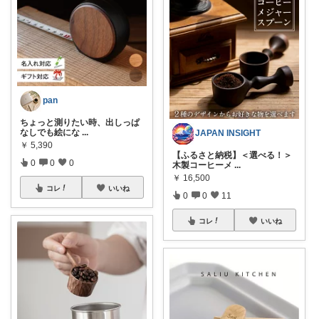
pan
ちょっと測りたい時、出しっぱ
なしでも絵にな
...
JAPAN INSIGHT
￥
5,390
【ふるさと納税】＜選べる！＞
0
0
0
木製コーヒーメ
...
￥
16,500
コレ
いいね
0
0
11
コレ
いいね