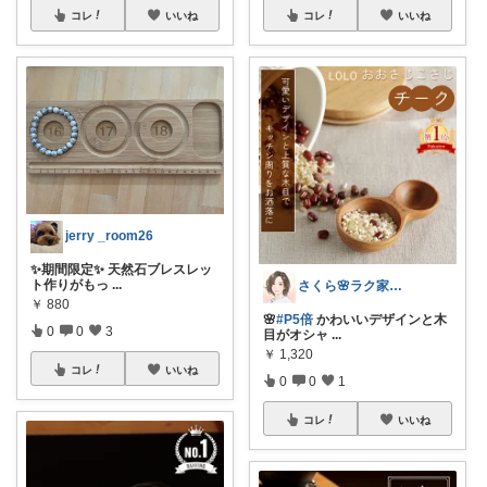
コレ
いいね
コレ
いいね
jerry _room26
✨期間限定✨ 天然石ブレスレッ
ト作りがもっ
...
さくら🌸ラク家事&便利な生活雑貨🏠️
￥
880
🌸
#P5倍
かわいいデザインと木
0
0
3
目がオシャ
...
￥
1,320
コレ
いいね
0
0
1
コレ
いいね