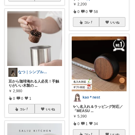
￥
2,200
0
0
58
コレ
いいね
なつ｜シンプル｜余白のある暮らし
豆から珈琲淹れる人必見！手触
りがいい木製の
...
￥
2,980
kao＊nest
0
0
1
✨＼名入れ＆ラッピング対応／
コレ
いいね
「MEASU
...
￥
5,390
0
1
34
コレ
いいね