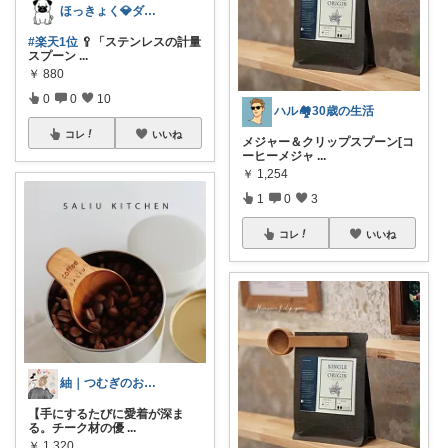
ほっきょく💎ダイヤモンド会員💎
#楽天1位
🥄「ステンレスの計量
スプーン
...
￥
880
0
0
10
ハル🏘️30歳の生活
コレ
いいね
メジャー＆クリップスプーン[コ
ーヒーメジャ
...
￥
1,254
1
0
3
コレ
いいね
紬｜つむぎのおうち時間
【手にするたびに愛着が深ま
る。チーク材の優
...
￥
1,320