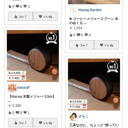
0
0
3
Huong Garden
コレ
いいね
☕ コーヒーメジャースプーン 木
のぬくも
...
￥
1,254
0
0
0
コレ
いいね
kitton💕
【Hacoa 木製メジャー 3.5m】
...
￥
5,390
0
0
1
さちこ
コレ
いいね
工具なのに、ちょっと“持ってい