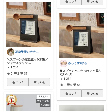
コレ
いいね
ぽゆ💗淡いナチュラルな空間づくり
＼スプーンの定位置☺☕木製メ
ジャー＆クリッ
...
みっくす⌇ゆる暮らし𓂃𖠿
￥
1,254
☕️スプーンどこだっけ？と探さ
0
2
37
ない✨️ ス
...
￥
1,254
コレ
いいね
0
0
56
コレ
いいね