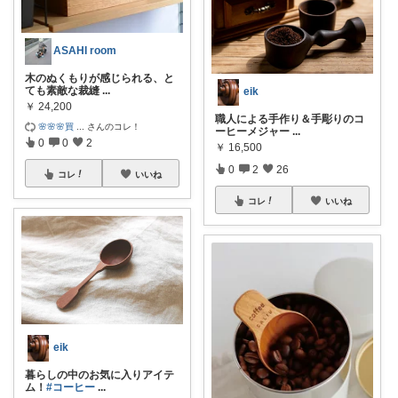
ASAHI room
木のぬくもりが感じられる、と
ても素敵な裁縫
...
eik
￥
24,200
職人による手作り＆手彫りのコ
🌸🌸🌸買
...
さんのコレ！
ーヒーメジャー
...
0
0
2
￥
16,500
0
2
26
コレ
いいね
コレ
いいね
eik
暮らしの中のお気に入りアイテ
ム！
#コーヒー
...