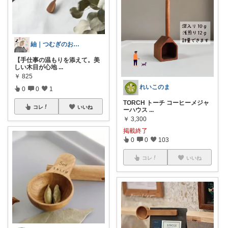
紬｜つむぎのおうち時間
【手仕事の温もりを添えて。美
しい木目が心地
...
￥
825
れいこのま
0
0
1
TORCH トーチ コーヒーメジャ
コレ
いいね
ーハウス
...
￥
3,300
掲載終了
0
0
103
コレ
いいね