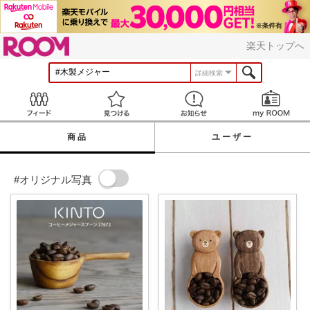
ROOM
楽天トップへ
詳細検索
Feed
見つける
お知らせ
商品
ユーザー
#オリジナル写真