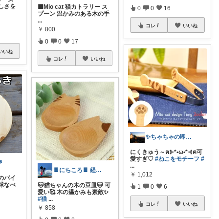
しさを
🟦Mio cat 猫カトラリー ス
0
0
16
プーン 温かみのある木の手
...
コレ
いいね
￥
800
0
0
17
いいね
コレ
いいね
✨ちゃちゃの即買い決定！お得大好き🔥
にくきゅう～ฅ⊱*•ω•*⊰ฅ可
愛すぎ♡
#ねこをモチーフ
#

...
🍫にちころ🍫 経由購入ありがとう🥰
￥
1,012
のパイ
球なべ
🐱猫ちゃんの木の豆皿🐱 可
1
0
6
愛い🥰 木の温かみも素敵✨
#猫
...
コレ
いいね
￥
858