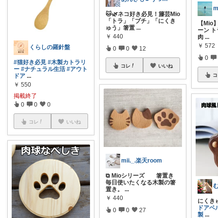
m
🐱🌿ネコ好き必見！籐芸Mio
「トラ」「ブチ」「にくき
【Mio
ゅう」箸置
...
ーン ト
￥
440
肉
...
￥
572
くらしの羅針盤
0
0
12
0
#猫好き必見
#木製カトラリ
コレ
いいね
ー
#ナチュラル生活
#アウト
コ
ドア
...
￥
550
掲載終了
0
0
0
コレ
いいね
mii._.楽天room
⧉ Mioシリーズ 箸置き
毎日使いたくなる木製の箸
置き。
...
￥
440
にくきゅ
ドアベ
0
0
27
製
...