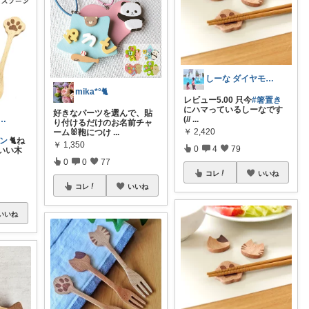
しーな ダイヤモンド会員
mika*°🐈
レビュー5.00 只今
#箸置き
にハマっているしーなです
好きなパーツを選んで、貼
(//
...
🐶ご購入ありがとうございます！
り付けるだけのお名前チャ
￥
2,420
ーム🐰鞄につけ
...
ーン
🐈ね
￥
1,350
0
4
79
いい木
0
0
77
コレ
いいね
コレ
いいね
いいね