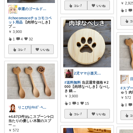
￥
2,92
コレ
いいね
幸運のゴールドスライム💓まったり🤗
0
#chocomocoチョコモコペ
コ
ット用品
【肉球なべしき】
プ
...
￥
3,900
1
4
32
コレ
いいね
2児ママ@楽天信者 感謝💖
#送料無料
当店通常価格￥2
000【肉球なべしき】なべし
#スプ
き 鍋
...
ゅう 肉
￥
3,900
￥
572
0
0
15
0
りこぴ@ｷｯｽﾞ･ﾍﾞﾋﾞｰ時々好きな物
コレ
いいね
コ
⭐️4.67(3件)ねこスプーン✨口
当たりの優しい木製のスプ
ー
...
￥
572