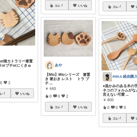
コレ
いいね
コレ
 cat猫カトラリー箸置
あや
orブチorにくきゅ
【Mio】Mioシリーズ 箸置
き 箸おき レスト トラ ブ
0
2
チ
...
●温かみのある木の
￥
440
ネコのフォルムがな
レ
いいね
言えない可愛
...
0
0
2
￥
800
コレ
いいね
0
0
0
コレ