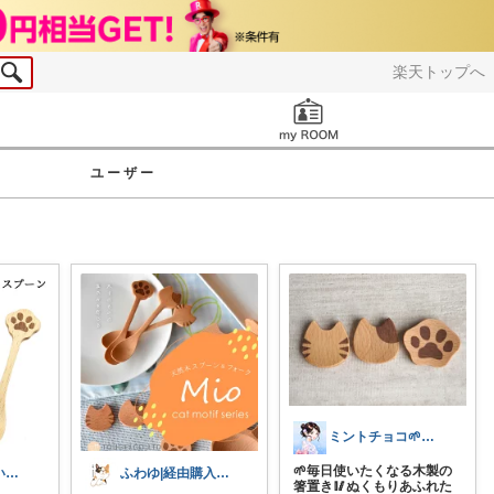
楽天トップへ
お知らせ
ユーザー
ミントチョコ🌱いつもありがとう
🌱毎日使いたくなる木製の
もなこ🐱可愛い厳選ROOM
ふわゆ|経由購入感謝です🧡
箸置き🥢ぬくもりあふれた