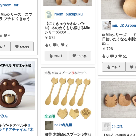
yroom_for
room_pukupuku
】Mioシリーズ スプ
ラ ブチ にくきゅう
【にくきゅうかわいい🐾
mii._.楽天roo
✨】木のぬくもり感じるMio
シリーズのス
...
⧉ Mioシリーズ 
0
5
￥
572
日使いたくなる木製
ぬ
...
0
0
2
レ
いいね
￥
726
コレ
いいね
0
0
51
コレ
むみん
neko🐈🐈‍⬛
う🐾ドアベル🔔
#
@はれ
ル
#ドアチャイム
#木
籐芸 木製Mioスプーン 5本セ
【Mio】の箸置きシ