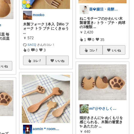
葵💎腸活・発酵暮らし・ナチュラル雑貨
mooko
ねこモチーフのかわいい木
製箸置き♪ トラ・ブチ・肉球
木製フォーク 1本入【Mio フ
m
の3種類
...
ォーク トラ ブチ にくきゅう
￥
2,420
...
豆皿 毎
￥
572
の豆皿
1
0
35
SACQ
さんのコレ！
0
0
3
コレ
いいね
コレ
いいね
いいね
mi*@やさしく整う暮らし
猫好きさんに✨ ぬくもりを
感じられる、木製の箸置き
✨ あたたか
...
aomin＊roomナチュラル大好き！
￥
440
リーズ