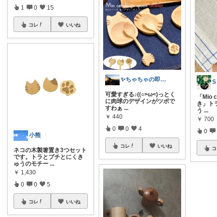
1
0
15
コレ
いいね
✨ちゃちゃの即買い決定！お得大好き🔥
S
可愛すぎる♪((○>ω<)っとく
「Mio
に肉球のデザインがツボで
き」トラ
すわぁ
...
う
...
￥
440
￥
700
0
0
4
0
小熊
コレ
いいね
コ
ネコの木製箸置き3つセット
です。トラとブチとにくき
ゅうのモチー
...
￥
1,430
0
0
5
コレ
いいね