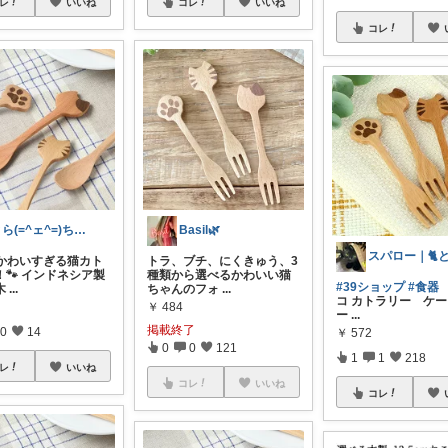
レ
いいね
コレ
いいね
コレ
とら(=^ェ^=)ちゃちゃ
Basil🌿
🍽️かわいすぎる猫カト
トラ、ブチ、にくきゅう、3
！🐾 インドネシア製
種類から選べるかわいい猫
#39ショップ
#食器
木
...
ちゃんのフォ
...
コ カトラリー ケ
￥
484
ー
...
掲載終了
0
14
￥
572
0
0
121
1
1
218
レ
いいね
コレ
いいね
コレ