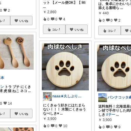
ット 【メール便OK】【 Mi
5
は、食卓にかわいら
...
添える素晴ら
...
0
2
￥
2,860
￥
440
0
0
4
0
0
2
レ
いいね
コレ
いいね
コレ
日本
ーン
トラ ブチ にくき
球 虎 猫 ねこ ネコ
...
naaa★久しぶりに復活꙳★*ﾟ
パンナコッタ
0
14
にくきゅう好きにはたまら
送料無料！北海道産
ない！！！ 木製にくきゅう
ン材で手作りした肉
なべしき♥
...
レ
いいね
しき
#テー
...
￥
3,900
￥
3,900
0
0
10
0
0
9