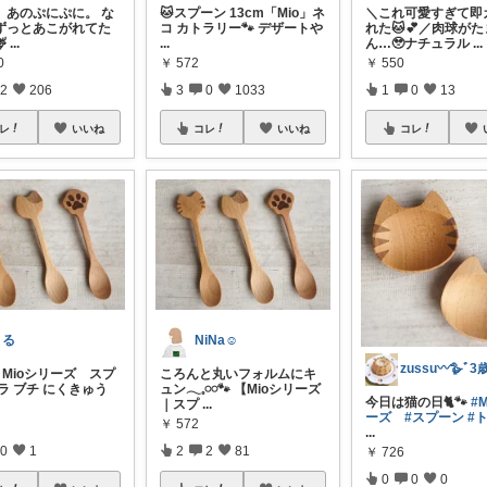
、あのぷにぷに。 な
🐱スプーン 13cm「Mio」ネ
＼これ可愛すぎて即
ずっとあこがれてた
コ カトラリー🐾 デザートや
れた🐱💕／肉球が

...
...
ん…🥹ナチュラル
...
0
￥
572
￥
550
2
206
3
0
1033
1
0
13
レ
いいね
コレ
いいね
コレ
まる
NiNa☺︎
】Mioシリーズ スプ
ころんと丸いフォルムにキ
ラ ブチ にくきゅう
ュン𓂃𓈒𓏸𓏸🐾 【Mioシリーズ
今日は猫の日🐈🐾
#
｜スプ
...
ーズ
#スプーン
#
￥
572
...
0
1
2
2
81
￥
726
0
0
0