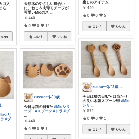
癒しのアイテム
...
カゴ入
天然木のやさしい風合い
￥
440
たまら
に、ねこ＆肉球モチーフが
可愛いMioのス
...
0
0
5
￥
440
0
0
12
コレ
いいね
いいね
コレ
いいね
zussu〰🪿ﾞ3歳育児中*ﾜｰﾏﾏ
今日は猫の日🐈🐾 口当たり
zussu〰🪿ﾞ3歳育児中*ﾜｰﾏﾏ
の良い木製スプーン🐱
#Mio
シリ
...
zussu〰🪿ﾞ3歳育児中*ﾜｰﾏﾏ
今日は猫の日🐈🐾
#Mioシリ
￥
572
ーズ
#スプーン
#トラ
#ブ
Mioシリ
...
0
0
1
トラ
#ブ
￥
440
0
0
1
コレ
いいね