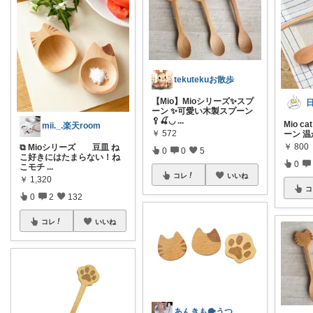
tekutekuお散歩
【Mio】Mioシリーズ✨スプ
ーン ✨可愛い木製スプーン
🥄🍒◡
...
Mio 
mii._.楽天room
￥
572
ーン 
￥
800
⧉ Mioシリーズ 豆皿 ね
0
0
5
こ好きにはたまらない！ね
0
こモチ
...
コレ
いいね
￥
1,320
コ
0
2
132
コレ
いいね
あんきも🐡うつわ好き/10日購入感謝