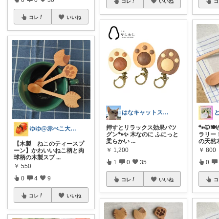
コレ
いいね
コ
コレ
いいね
はなキャットスタジオ🐱
押すとリラックス効果バツ
🐾🐱
ゆゆ@赤べこ大好き
グン🐾✨ 木なのに ふにっと
ラリー
柔らかい
...
の天然
【木製 ねこのティースプ
￥
1,200
￥
800
ーン】かわいいねこ柄と肉
球柄の木製スプ
...
1
0
35
0
￥
550
0
4
9
コレ
いいね
コ
コレ
いいね