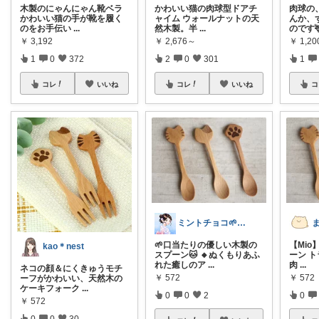
木製のにゃんにゃん靴ベラ
かわいい猫の肉球型ドアチ
肉球の
かわいい猫の手が靴を履く
ャイム ウォールナットの天
んか、
のをお手伝い
...
然木製。半
...
のです
￥
3,192
￥
2,676～
￥
1,20
1
0
372
2
0
301
1
コレ
いいね
コレ
いいね
コ
ミントチョコ🌱いつもありがとう
🌱口当たりの優しい木製の
【Mio
kao＊nest
スプーン🐱 🔸ぬくもりあふ
ーン ト
れた癒しのア
...
肉
...
ネコの顔＆にくきゅうモチ
￥
572
￥
572
ーフがかわいい、天然木の
ケーキフォーク
...
0
0
2
0
￥
572
0
0
30