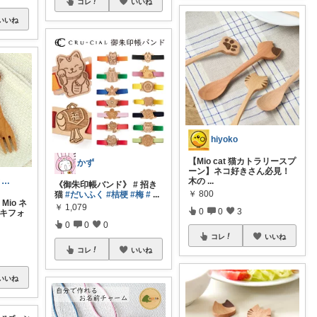
コレ
いいね
いいね
hiyoko
【Mio cat 猫カトラリースプ
かず
ーン】ネコ好きさん必見！
木の
...
スパロー｜🐈と季節のこもれび探し🌿
《御朱印帳バンド》 # 招き
￥
800
猫
#だいふく
#桔梗
#梅
#
...
Mio ネ
￥
1,079
0
0
3
ーキフォ
0
0
0
コレ
いいね
コレ
いいね
いいね