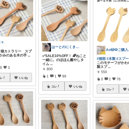
日々
はーとのにくきゅう💕傘マグネット感謝！
Ao🐱
cat 猫カトラリー スプ
温かみのある木の手
...
✅SALE10%OFF！ 🌈ねこと
#猫部
#木製
#スプ
一緒に。のほほん癒やしタ
このモチーフがかわ
イム
...
製スプ
...
0
3
￥
800
￥
550
1
1
99
レ
いいね
0
2
76
コレ
いいね
コレ