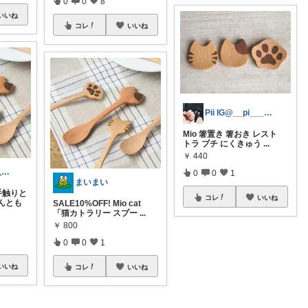
0
0
8
いいね
コレ
いいね
Pii IG@__pi___me.5
Mio 箸置き 箸おき レスト
トラ ブチ にくきゅう
...
￥
440
min.s 経由購入感謝です(*´∇｀*
0
0
1
まいまい
手触りと
コレ
いいね
んとも
SALE10%OFF! Mio cat
「猫カトラリー スプー
...
￥
800
0
0
1
いいね
コレ
いいね