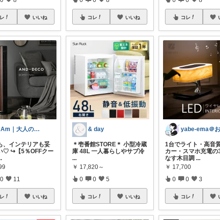
レ
いいね
コレ
いいね
コレ
mAm｜大人のご褒美セレクト
& day
も、インテリアも妥
＊壱番館STORE＊ 小型冷蔵
1台でライト・高音
♡ ↪︎【5％OFFクー
庫 48L 一人暮らしやサブ冷
カー・スマホ充電の
..
...
なす木目調
...
99
￥
17,820～
￥
17,700
0
11
0
0
5
0
0
3
レ
いいね
コレ
いいね
コレ