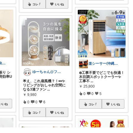
コレ
いいね
もーちゃん ♡快適生活~旅行大好き🌈✨
楽シーサー/沖縄好きのおすすめROOM
ゆーちゃん@フォロワーさまから購入💕
振り シ
❄️工事不要でどこでも快適！
房効率U
木目調スポットクーラー✨
工事不
...
🌟え、これ扇風機？！👀✨
リビングがおしゃれ空間に
￥
25,800
なる3連ファン
...
0
0
5
￥
9,980
0
0
6
いいね
コレ
いいね
コレ
いいね