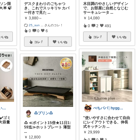
ラソン限
デスクまわりのごちゃつ
木目調のやさしいデザイン
🌟 🍃
き、これでスッキリ✨ カバ
で、お部屋に自然となじむ
ー付きで見た
...
サーキュレータ
...
￥
3,880～
￥
14,080
25_sun
...
さんのコレ！
0
2
491
0
0
6
いいね
コレ
いいね
コレ
いいね
みぃ🍎 心地いい暮らし
ぺちパパ│hyggeな心意気を大切に🌿
🍮プリン🍮
✔️ゴミ
"使いやすさに合わせて自由
大容量
にレイアウトできる、伸長
🍮 ≪ポイント15倍★11日1:
式キッチンカ
...
59迄≫ホットプレート 薄型
...
￥
29,999
￥
12,800
0
0
3