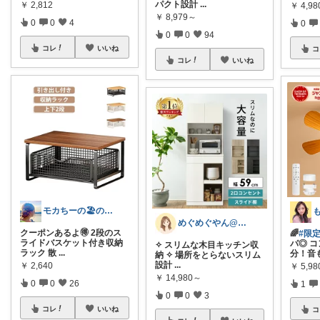
パクト設計
...
￥
2,812
￥
4,9
￥
8,979～
0
0
4
0
0
0
94
コレ
いいね
コ
コレ
いいね
モカちーの🏖️のんびりライフ🐈✨
めぐめぐやん@2児ママ×ゆるっと暮らし
クーポンあるよ🉐 2段のス
🌈
#限
ライドバスケット付き収納
パ◎ 
✧ スリムな木目キッチン収
ラック 散
...
分！音
納 ✧ 場所をとらないスリム
設計
...
￥
2,640
￥
5,98
￥
14,980～
0
0
26
1
0
0
3
コレ
いいね
コ