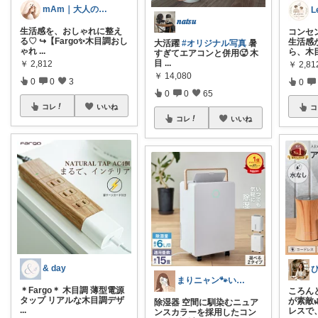
mAm｜大人のご褒美セレクト
𝒏𝒂𝒕𝒔𝒖
生活感を、おしゃれに整え
コンセ
る♡ ↪︎【Fargo✨木目調おし
生活感
大活躍
#オリジナル写真
暑
ゃれ
...
ら、木
すぎてエアコンと併用🥵 木
目
...
￥
2,812
￥
2,81
￥
14,080
0
0
3
0
0
0
65
コレ
いいね
コ
コレ
いいね
& day
まりニャン🐾いつもありがとうございます
＊Fargo＊ 木目調 薄型電源
ころん
タップ リアルな木目調デザ
が素敵
除湿器 空間に馴染むニュア
...
レスで
ンスカラーを採用したコン