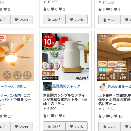
￥
19,999
80～
￥
14,080
0
0
2
0
3
0
0
2
コレ
いいね
レ
いいね
コレ
黒豆柴のチャック
もーちゃん ♡快適生活~旅行大好き🌈✨
みれか🎀ルー
木目調のシンプルなデザイ
定クーポン配布!
コス
上下発光・雰囲気UP
ンが素敵な電気ケトル、mo
コンパクトで風量も十
保証✨ お部屋の雰囲
sh！の「M
...
も
...
気に変わ
...
￥
6,600
0
￥
7,350～
0
0
0
0
17
0
0
10
コレ
いいね
レ
いいね
コレ