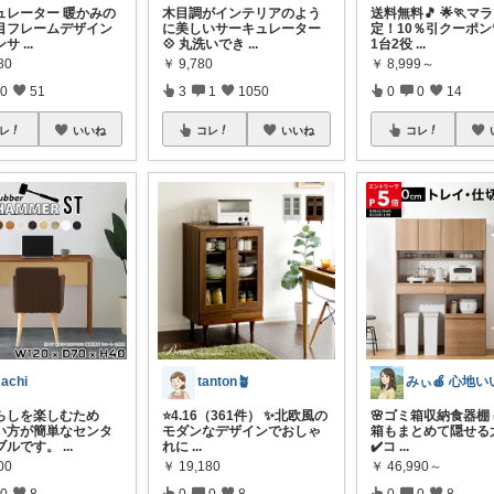
ュレーター 暖かみの
木目調がインテリアのよう
送料無料🎵 🌟🏃マ
目フレームデザイン
に美しいサーキュレーター
定！10％引クーポン🏃
ンサ
...
💠 丸洗いでき
...
1台2役
...
80
￥
9,780
￥
8,999～
0
51
3
1
1050
0
0
14
レ
いいね
コレ
いいね
コレ
achi
tanton🪴
らしを楽しむため
⭐4.16（361件） ✨北欧風の
🌸ゴミ箱収納食器棚 
い方が簡単なセンタ
モダンなデザインでおしゃ
箱もまとめて隠せる
ブルです。
...
れに
...
✔️コ
...
00
￥
19,180
￥
46,990～
0
8
0
0
8
0
0
8