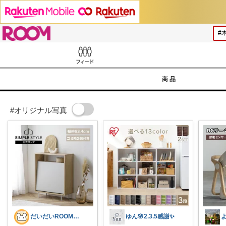
ROOM
Feed
商品
#オリジナル写真
だいだいROOM@整う暮らし｜インテリア
ゆん🌸2.3.5感謝✨