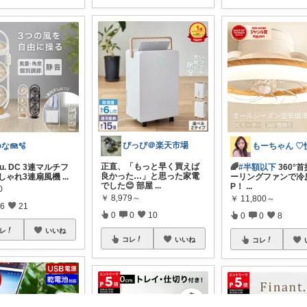
ぴっぴ＠楽天市場
な🪼🫧
正直、「もっと早く買えば
oku. DC 3連マルチフ
🌈
#半額以下
360°首
良かった…」と思った家電
おしゃれ3連扇風機
...
ーリングファンで冷
でした😊 部屋
...
P！
...
0
￥
8,979～
￥
11,800～
6
21
0
0
10
0
0
8
レ
いいね
コレ
いいね
コレ