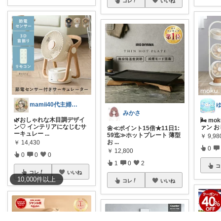
コレ
いいね
mamii40代主婦の心地いい暮らし
ゆ
みかさ
🌿おしゃれな木目調デザイ
🌬️ m
ン♡ インテリアになじむサ
ァン 
🌼≪ポイント15倍★11日1:
ーキュレー
...
59迄≫ホットプレート 薄型
￥
9,98
お
...
￥
14,430
0
￥
12,800
0
0
0
1
0
2
コ
コレ
いいね
10,000
件
以上
コレ
いいね