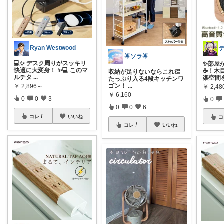
Ryan Westwood
🌟ソラ🌟
💻✨ デスク周りがスッキリ
✨部屋
快適に大変身！ ✨💻 このマ
☕️！
収納が足りないならこれ👏
ルチタ
...
楽空間
たっぷり入る4段キッチンワ
ゴン！
...
￥
2,896～
￥
2,48
￥
6,160
0
0
3
0
0
0
6
コレ
いいね
コ
コレ
いいね