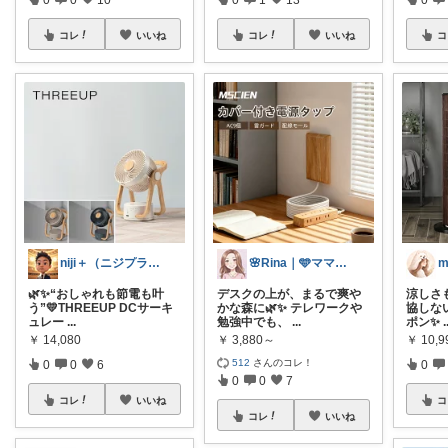
コレ
いいね
コレ
いいね
コ
niji＋（ニジプラス）感謝しています
🌸Rina｜🩵ママ必見アイテム🩵
🌿✨“おしゃれも節電も叶
デスクの上が、まるで爽や
涼しさ
う”💛THREEUP DCサーキ
かな森に🌿✨ テレワークや
協しない
ュレー
...
勉強中でも、
...
ポン✨
.
￥
14,080
￥
3,880～
￥
10,9
512
さんのコレ！
0
0
6
0
0
0
7
コレ
いいね
コ
コレ
いいね