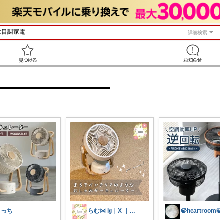
詳細検索
見つける
よっち
らむ⋈ ig｜X ｜🍋｜ameblo
🍃heartroom