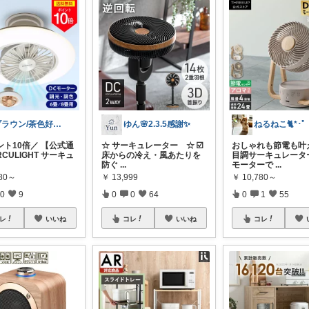
ブラウン/茶色好き🤎ノブたん
ゆん🌸2.3.5感謝✨
ント10倍／ 【公式通
☆ サーキュレーター ☆ ☑️
おしゃれも節電も叶
RCULIGHT サーキュ
床からの冷え・風あたりを
目調サーキュレーター
防ぐ
...
モーターで
...
280～
￥
13,999
￥
10,780～
0
9
0
0
64
0
1
55
レ
いいね
コレ
いいね
コレ