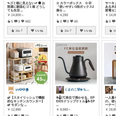
⳹ゴミ箱に見えない⳼ 🟠 お
☆ カラーボックス ☆ ☑️
サーキ
部屋に馴染むゴミ箱 どうし
「使いやすい3段ボックス2
ある木
ても生活
...
個セ
...
節電セ
￥
14,800～
￥
4,280
￥
14,0
5
3
492
0
0
49
0
コレ
いいね
コレ
いいね
コ
yo🐶🐶🏠
くまのこ🐻‍❄️ ちいさなきらめき日和
m
🌿【スタイリッシュで機能
☕🌡1℃単位で沸かせる、EP
一人暮
的なキッチンカウンター】
EIOSドリップケトル🌡☕ EP
の、使
🌿 モダンな
...
...
ーテー
￥
12,990
￥
8,980～
￥
18,8
0
0
10
0
1
13
0