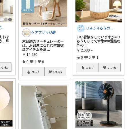
まどか💎ギリギリアラサーOL
りゅうりゅうの秘密の宝箱
ケアブリッジ🌈
”もおま
いい冒険をしていますか⭐️り
う、理
ゅうりゅうです🐉\n\n過酷な
木目調のサーキュレーター
外の
...
は、お部屋になじむ空気循
環アイテムを選
...
￥
2,680～
￥
14,430
0
0
1
0
1
8
いいね
コレ
いいね
コレ
いいね