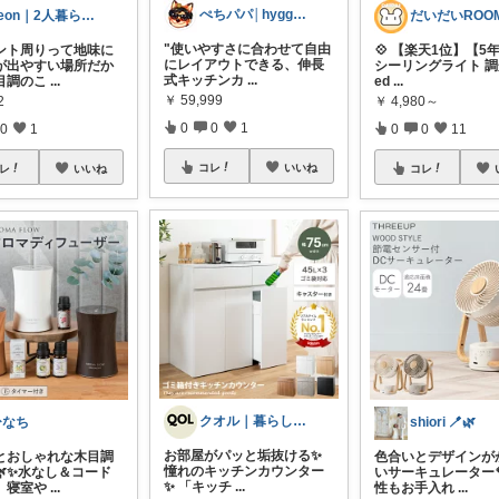
ぺちパパ│hyggeな心意気を大切に🌿
Leon｜2人暮らしの準備室
"使いやすさに合わせて自由
ント周りって地味に
💠 【楽天1位】【5
にレイアウトできる、伸長
が出やすい場所だか
シーリングライト 調
式キッチンカ
...
目調のこ
...
ed
...
￥
59,999
2
￥
4,980～
0
0
1
0
1
0
0
11
コレ
いいね
レ
いいね
コレ
クオル｜暮らしの「質」爆上げ🈁
ひなち
shiori 🪥🌿
お部屋がパッと垢抜ける✨
とおしゃれな木目調
色合いとデザインが
憧れのキッチンカウンター
🌿✨水なし＆コード
いサーキュレーター
✨ 「キッチ
...
、寝室や
...
性もお手入れ
...