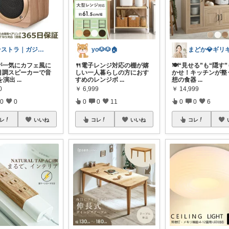
テストラ｜ガジェット・家電
yo🐶🐶🏠
が一気にカフェ風に
🍴電子レンジ対応の棚が嬉
🍽️“見せる”も“隠す
木目調スピーカーで音
しい一人暮らしの方におす
かせ！キッチンが整
を演出
...
すめのレンジボ
...
想の食器
...
0
￥
6,999
￥
14,999
0
0
0
0
11
0
0
6
レ
いいね
コレ
いいね
コレ