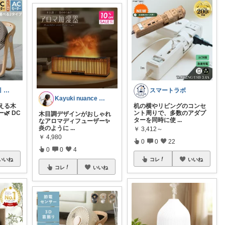
ねるねこ🐈*･ﾟ｜経由購入感謝です♡
スマートラボ
Kayuki nuance closet
える木
机の横やリビングのコンセ
🌿 DC
ント周りで、多数のアダプ
木目調デザインがおしゃれ
ターを同時に使
...
なアロマディフューザー✨
炎のように
...
￥
3,412～
￥
4,980
0
0
22
0
0
4
いいね
コレ
いいね
コレ
いいね