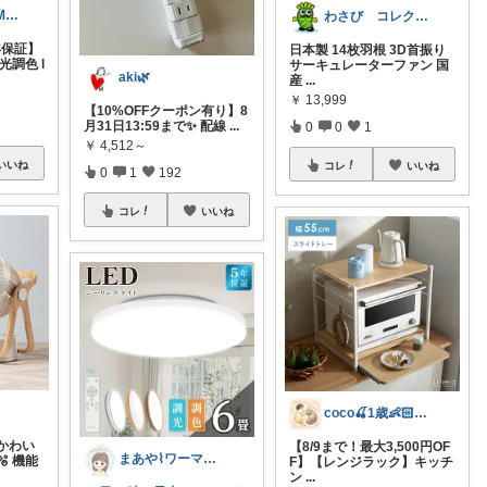
だいだいROOM@整う暮らし｜インテリア
わさび コレクションもご利用ください
年保証】
日本製 14枚羽根 3D首振り
光調色 l
サーキュレーターファン 国
aki🌿
産
...
￥
13,999
【10%OFFクーポン有り】8
月31日13:59まで✨ 配線
...
0
0
1
￥
4,512～
いいね
コレ
いいね
0
1
192
コレ
いいね
coco🍒1歳👶🏻5歳🐈
かわい
【8/9まで！最大3,500円OF
まあや⌇ワーママの暮らしとインテリア𓍯
 機能
F】【レンジラック】キッチ
ン
...