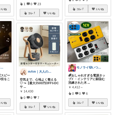
1
0
23
いいね
コレ
いいね
コレ
いいね
yabe-ema＠おうち快適ガジェット
モノライ🤠いつもありがとうです！
mAm｜大人のご褒美セレクト
質スピー
🌈おしゃれすぎる電源タッ
3役をこ
プ⚡ ・インテリアに馴染む
空気まで、心地よく整える
洗練された木
...
♡ ↪︎【最大3500円OFF✨DC
サ
...
￥
4,412～
￥
14,430
0
0
6
0
0
7
いいね
コレ
いいね
コレ
いいね