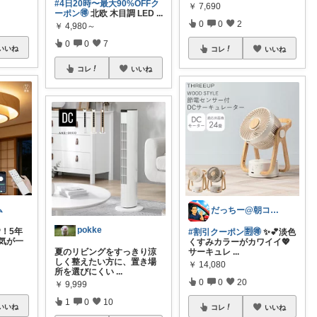
#4日20時〜最大90%OFFク
￥
7,690
ーポン🉐
北欧 木目調 LED
...
0
0
2
￥
4,980～
0
0
7
いいね
コレ
いいね
コレ
いいね
ム
だっちー@朝コレ5時🚗カー用品探求家
pokke
！5年
#割引クーポン🈹🉐
✨💕淡色
気が一
くすみカラーがカワイイ💖
サーキュレ
...
夏のリビングをすっきり涼
しく整えたい方に、置き場
￥
14,080
所を選びにくい
...
0
0
20
￥
9,999
1
0
10
いいね
コレ
いいね