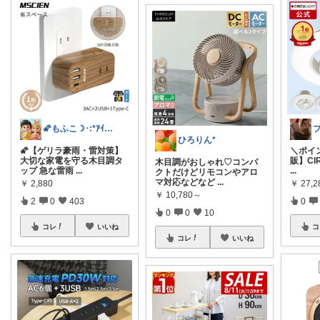
🌠もふこ☽･:*ｱｲｺﾝ変更しました♪
ひろりん*
🌠【ゲリラ豪雨・雷対策】
＼ポイ
大切な家電を守る木目調タ
販】CI
木目調がおしゃれ♡コンパ
ップ 急な雷雨
...
...
クトだけどリモコンやアロ
マ対応などなど
...
￥
2,880
￥
27,
￥
10,780～
2
0
403
0
0
0
10
コレ
いいね
コ
コレ
いいね