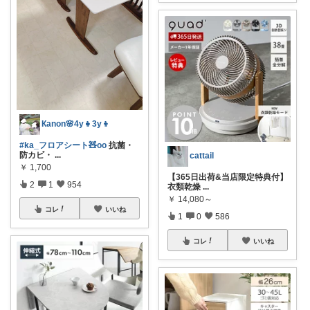
Кanon🌸4y👧3y👦
#ka_フロアシート🧸oo
抗菌・
防カビ・
...
cattail
￥
1,700
【365日出荷&当店限定特典付】
2
1
954
衣類乾燥
...
￥
14,080～
コレ
いいね
1
0
586
コレ
いいね