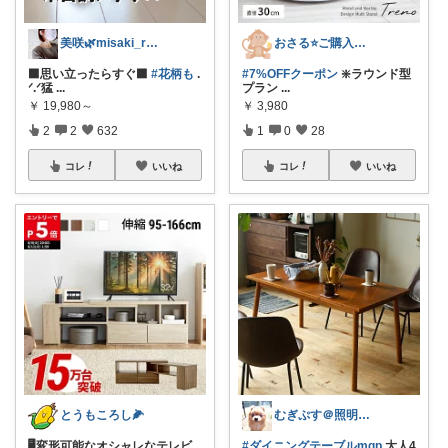
美咲🌿misaki_room_ig
おさる⭐ご購入感謝🐹
⬛思い立ったらすぐ⬛
#花柄も
.
#7%OFFクーポン
❇️ラウンド型
ᐟ.ᐟ猛
...
プラン
...
￥
19,980～
￥
3,980
2
2
632
1
0
28
コレ
いいね
コレ
いいね
とうもころし🌽
むぎぷす＠照明とインテリアと北欧食器
🖥️変形可能なオシャレなテレビ
#ダイニングテーブルmgp
大人4