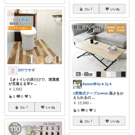
コレ
いいね
DIYウサギ
【🚽トイレの床だけで、清潔感
が見違える🐰✨
...
Кanon🌸4y👧3y👦
￥
2,682
#昇降式テーブル🍬oo
高さをか
0
0
5
えられるの
...
￥
15,990～
コレ
いいね
0
0
3
コレ
いいね