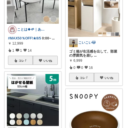
ことは🍀🌱｜ありがとうございます✨
#MAX50％OFF!★8/5
0:00~
...
こいこい🐱
￥
12,999
1
1
14
ゴミ箱が生活感を出して、部屋
の雰囲気を崩し
...
￥
6,999
コレ
いいね
0
0
16
コレ
いいね