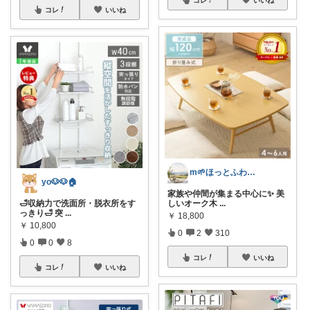
コレ
いいね
m🌱ほっとふわり心地よい暮らし
yo🐶🐶🏠
家族や仲間が集まる中心に✨ 美
🛁収納力で洗面所・脱衣所をす
しいオーク木
...
っきり🛁 突
...
￥
18,800
￥
10,800
0
2
310
0
0
8
コレ
いいね
コレ
いいね