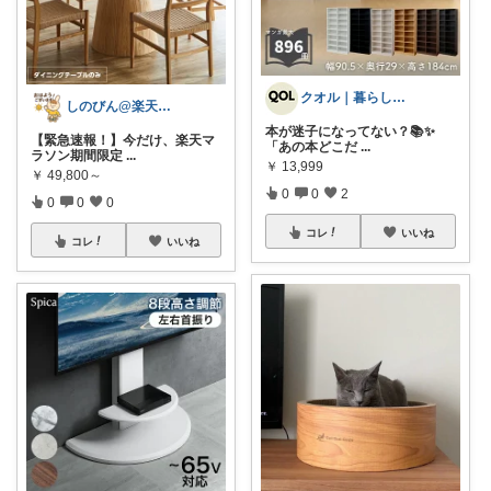
クオル｜暮らしの「質」爆上げ🈁
しのびん@楽天Room
本が迷子になってない？📚✨
【緊急速報！】今だけ、楽天マ
「あの本どこだ
...
ラソン期間限定
...
￥
13,999
￥
49,800～
0
0
2
0
0
0
コレ
いいね
コレ
いいね