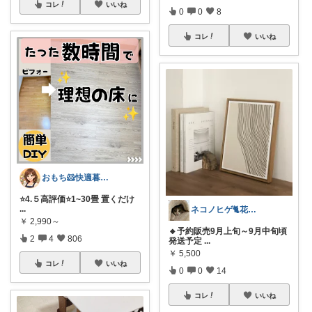
コレ
いいね
0
0
8
コレ
いいね
おもち🐹快適暮らし🌸オリ写🪴
⭐️4.５高評価⭐️1~30畳 置くだけ
...
ネコノヒゲ🐈花好きオタクの庭🪴
￥
2,990～
🔸予約販売9月上旬～9月中旬頃
2
4
806
発送予定
...
￥
5,500
コレ
いいね
0
0
14
コレ
いいね