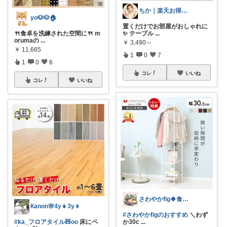
ちか｜楽天お得ROOM🛍️
yo🐶🐶🏠
置くだけでお部屋がおしゃれに
🍴食卓を洗練された空間に🍴 m
✨ テーブル
...
orumaの
...
￥
3,490～
￥
11,665
1
0
7
1
0
6
コレ
いいね
コレ
いいね
さわやかfig🍀食と暮らしを楽しむ
Кanon🌸4y👧3y👦
#さわやかfigのおすすめ
＼わず
#ka_フロアタイル🧸oo
床にペ
か30c
...