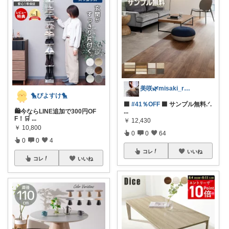
美咲🌿misaki_room_ig
🐤ぴよすけ🐤
⬛
#41％OFF
⬛ サンプル無料.ᐟ.
🛍️今ならLINE追加で300円OF
...
F！🛒
...
￥
12,430
￥
10,800
0
0
64
0
0
4
コレ
いいね
コレ
いいね