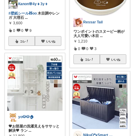
Кanon🌸4y👧3y👦
#壁紙シール🧸oo
木目調やレン
ガ 大理石
...
Ressar Tail
￥
3,600
0
0
9
ワンポイントのスヌーピー柄が
大人可愛い木目
...
￥
1,210
コレ
いいね
0
0
3
コレ
いいね
yo🐶🐶🏠
💖お部屋の洗濯見えをササッと
解決💖 ラン
...
NikuQ🐾Smart Choice
￥
11,800