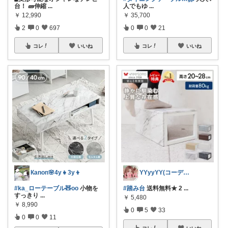
台！ 🧱伸縮
...
人でもゆ
...
￥
12,990
￥
35,700
2
0
697
0
0
21
コレ
いいね
コレ
いいね
Кanon🌸4y👧3y👦
YYyyYY(コーデやってます🐢🐾)
#ka_ローテーブル🧸oo
小物を
#踏み台
送料無料★ 2
...
すっきり
...
￥
5,480
￥
8,990
0
5
33
0
0
11
コレ
いいね