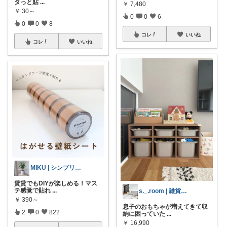
タっと貼
...
￥
7,480
￥
30～
0
0
6
0
0
8
コレ
いいね
コレ
いいね
MIKU | シンプリスト主婦
賃貸でもDIYが楽しめる！マス
テ感覚で貼れ
...
s._.room | 雑貨好き♡2歳ママ
￥
390～
息子のおもちゃが増えてきて収
2
0
822
納に困っていた
...
￥
16,990