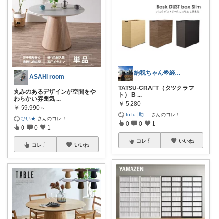
納税ちゃん🌟経由購入★
ASAHI room
TATSU-CRAFT（タツクラフ
丸みのあるデザインが空間をや
ト） B
...
わらかい雰囲気
...
￥
5,280
￥
59,990～
fu-fu│助
...
さんのコレ！
ひい★
さんのコレ！
0
0
1
0
0
1
コレ
いいね
コレ
いいね