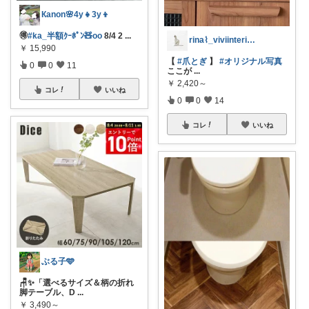
Кanon🌸4y👧3y👦
🉐
#ka_半額ｸｰﾎﾟﾝ🧸oo
8/4 2
...
rina⌇_viviinterior_
￥
15,990
【
#爪とぎ
】
#オリジナル写真
0
0
11
ここが
...
￥
2,420～
コレ
いいね
0
0
14
コレ
いいね
ぶる子🩵
🪑✨「選べるサイズ＆柄の折れ
脚テーブル、D
...
￥
3,490～