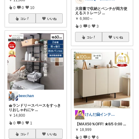
0
0
10
大容量で収納とベンチが両方使
えるストレージ
...
￥
6,980～
コレ
いいね
0
0
3
コレ
いいね
beechan
🧺ランドリースペースをすっき
りおしゃれに✨
...
けんだ🤗インテリア多め
￥
14,800
0
0
1
【MAX50％OFF! ★8/5 0:00
...
￥
18,999
コレ
いいね
0
0
6