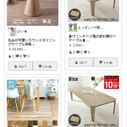
よっすぃー⌇朝コレ☀楽しい暮らし😇
ひい★
🪴ヴィンテージ風の折れ脚ロー
丸みが可愛いラウンドダイニン
テーブル🪴
...
グテーブル𑁍高
...
￥
3,490～
￥
59,990～
0
0
5
1
0
5
コレ
いいね
コレ
いいね