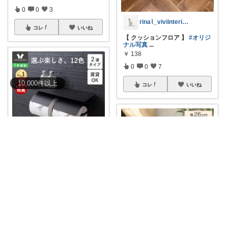
0
0
3
rina⌇_viviinterior_
コレ
いいね
【 クッションフロア 】
#オリジ
ナル写真
...
￥
138
0
0
7
10,000
件
以上
コレ
いいね
めるごろ | 愛犬と見つける幸せセレクト
トイレ空間が、これひとつで一
気におしゃれに
...
￥
4,480
0
0
7
けんだ🤗インテリア多め
コレ
いいね
【MAX50％OFF! ★8/5 0:00
...