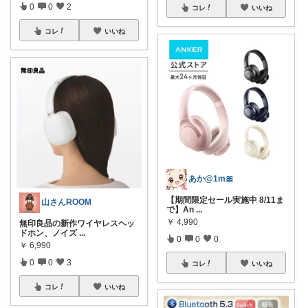
0
0
2
コレ
いいね
コレ
いいね
あか@1m🎀
【期間限定セール実施中 8/11ま
山さんROOM
で】An
...
￥
4,990
無印良品の新作ワイヤレスヘッ
ドホン、ノイズ
...
0
0
0
￥
6,990
0
0
3
コレ
いいね
コレ
いいね