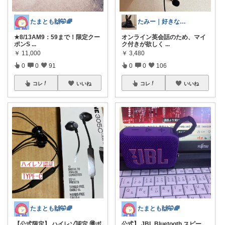
たまとも🙌🤭🌈
たみー｜好きなもの暮らし
★8/13AM9：59まで！限定クー
オンライン英会話のため、マイ
ポンS
...
ク付きが欲しく
...
￥
11,000
￥
3,480
0
0
91
0
0
106
コレ
いいね
コレ
いいね
たまとも🙌🤭🌈
たまとも🙌🤭🌈
【公式限定】 ハイレゾ認定 🉐ポ
公式】 JBL Bluetooth スピー
...