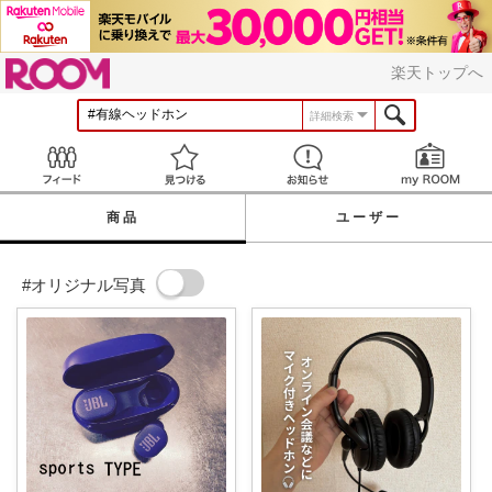
ROOM
楽天トップへ
詳細検索
Feed
見つける
お知らせ
商品
ユーザー
#オリジナル写真