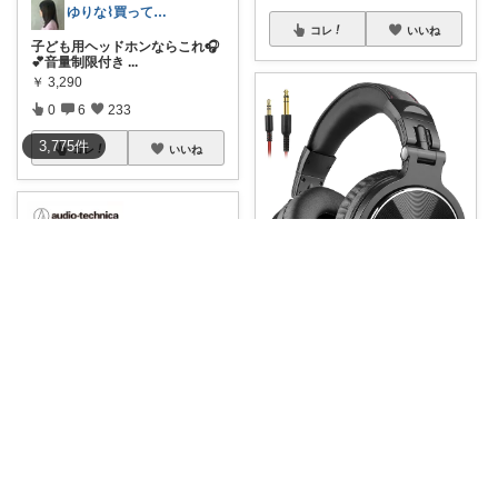
ゆりな⌇買ってよかったもの🌿
コレ
いいね
子ども用ヘッドホンならこれ🎧
💕音量制限付き
...
￥
3,290
0
6
233
3,775
件
コレ
いいね
pokke
夏の夜、家で音楽や配信を見る
時間にちょうど
...
￥
4,699
0
0
5
vivi＠おとなメンズ館
コレ
いいね
昔聴いていたレコードをもう一
度かけたい。け
...
￥
39,600