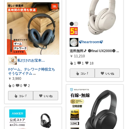
🍃heartroom🍃
送料無料🎵 🔵final UX2000🔵
...
￥
11,210
私だけのお宝本舗🍀経由購入いつも感謝！
1
1
18
#ゲーム、テレワーク時役立ち
そうなアイテム
...
コレ
いいね
￥
3,980
0
0
2
コレ
いいね