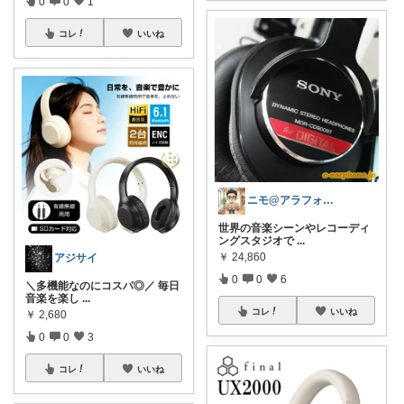
0
0
1
コレ
いいね
ニモ@アラフォーこだわり男子
世界の音楽シーンやレコーディ
ングスタジオで
...
￥
24,860
アジサイ
0
0
6
＼多機能なのにコスパ◎／ 毎日
音楽を楽し
...
コレ
いいね
￥
2,680
0
0
3
コレ
いいね