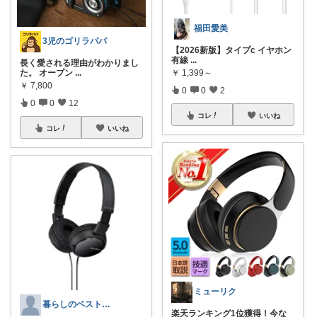
福田愛美
3児のゴリラパパ
【2026新版】タイプc イヤホン
有線
...
長く愛される理由がわかりまし
た。 オープン
...
￥
1,399～
￥
7,800
0
0
2
0
0
12
コレ
いいね
コレ
いいね
ミューリク
暮らしのベストバイ案内所
楽天ランキング1位獲得！今な