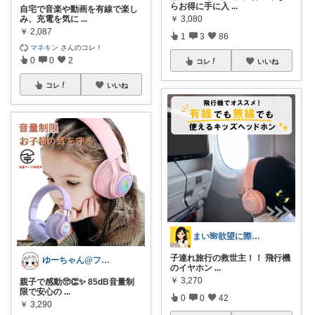
らお得に手に入
...
自宅で音楽や動画を有線で楽し
み、充電を気に
...
￥
3,080
￥
2,087
1
3
86
マネキン
さんのコレ！
0
0
2
コレ
いいね
コレ
いいね
まい🌺欲望に際限なしフルタイムワーママ
子連れ旅行の救世主！！ 飛行機
ゆーちゃん@フォロワーさまから購入💕
のイヤホン
...
￥
3,270
親子で感動🥺👏✨ 85dB音量制
限で安心の
...
0
0
42
￥
3,290