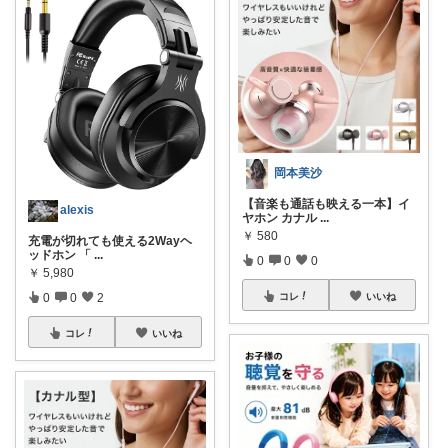
岡本美沙
【音楽も通話も映える一本】イ
alexis
ヤホン カナル
...
￥
580
充電が切れても使える2Wayヘ
ッドホン 「
...
0
0
0
￥
5,980
0
0
2
コレ
いいね
コレ
いいね