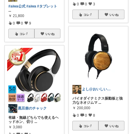
0
0
3
#aiwa公式
#aiwa
#タブレット
...
コレ
いいね
￥
21,800
0
0
9
コレ
いいね
よし@おいしいもの大好き
バイオダイナミクス振動板と強
力なネオジムマ
...
￥
200,000
黒豆柴のチャック
0
0
8
有線・無線どちらでも使えるヘ
ッドホン、切り
...
コレ
いいね
￥
3,080