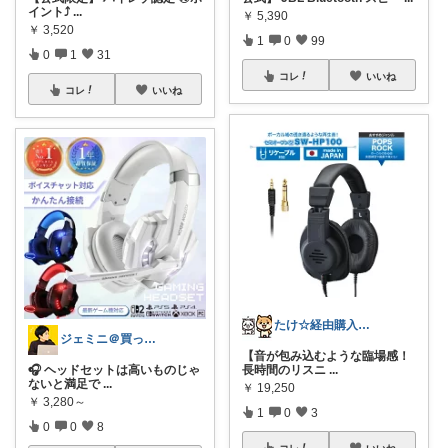
イント⤴️
...
￥
5,390
￥
3,520
1
0
99
0
1
31
コレ
いいね
コレ
いいね
たけ☆経由購入感謝します！ありがとう！☆
ジェミニ＠買って後悔しないガジェット部屋
【音が包み込むような臨場感！
🎧 ヘッドセットは高いものじゃ
長時間のリスニ
...
ないと満足で
...
￥
19,250
￥
3,280～
1
0
3
0
0
8
コレ
いいね