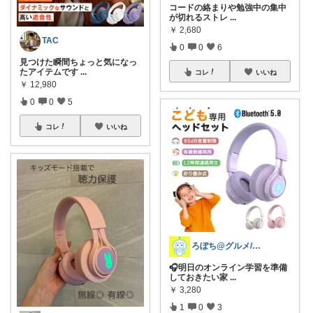
コードの絡まりや勉強中の集中
が切れるストレ
...
￥
2,680
TAC
0
0
6
見つけた瞬間ちょっと気になっ
たアイテムです
...
コレ
いいね
￥
12,980
0
0
5
コレ
いいね
ろぼち@グルメ/キッチン雑貨
🎧明日のオンライン学習を準備
しておきたい家
...
￥
3,280
1
0
3