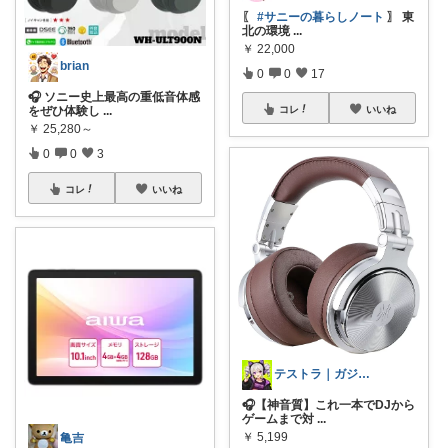
〖
#サニーの暮らしノート
〗 東
北の環境
...
￥
22,000
brian
0
0
17
🎧 ソニー史上最高の重低音体感
をぜひ体験し
...
コレ
いいね
￥
25,280～
0
0
3
コレ
いいね
テストラ｜ガジェット・家電
🎧【神音質】これ一本でDJから
ゲームまで対
...
￥
5,199
亀吉