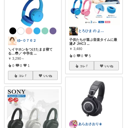
とろひま の よろず屋～お得な商品たち～
子供たちが喜ぶ音楽タイムに最
ゆ−０７６２
適🎵 JHC3
...
￥
3,480
＼イヤホンをつけたまま寝て
る…😳／ 中学生
...
0
0
5
￥
3,290～
0
0
1
コレ
いいね
コレ
いいね
あらおさおり☀️