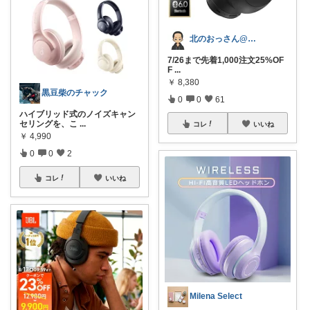
北のおっさん@ガジェット好き
7/26まで先着1,000注文25%OF
F
...
￥
8,380
黒豆柴のチャック
0
0
61
ハイブリッド式のノイズキャン
セリングを、こ
...
コレ
いいね
￥
4,990
0
0
2
コレ
いいね
Milena Select