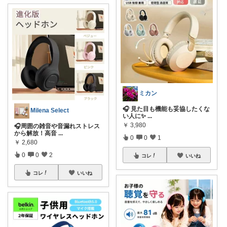
ミカン
🎧 見た目も機能も妥協したくな
Milena Select
い人に✨
...
￥
3,980
🎧周囲の雑音や音漏れストレス
から解放！高音
...
0
0
1
￥
2,680
0
0
2
コレ
いいね
コレ
いいね