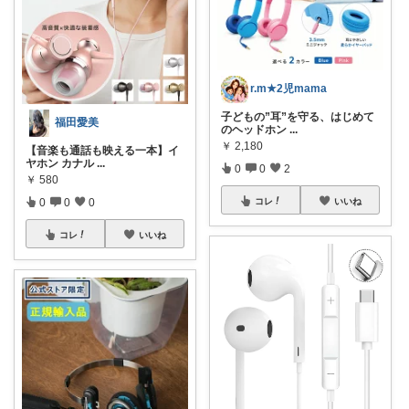
r.m★2児mama
子どもの”耳”を守る、はじめて
福田愛美
のヘッドホン
...
￥
2,180
【音楽も通話も映える一本】イ
ヤホン カナル
...
0
0
2
￥
580
0
0
0
コレ
いいね
コレ
いいね