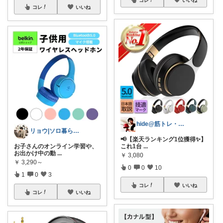
コレ
いいね
hide@筋トレ・健康・ダイエット
リョウ|ソロ暮らし帖
📢【楽天ランキング1位獲得✨】
お子さんのオンライン学習や、
これ1台
...
お出かけ中の動
...
￥
3,080
￥
3,290～
0
0
10
1
0
3
コレ
いいね
コレ
いいね