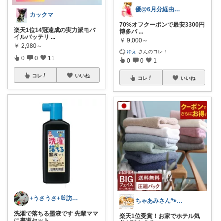
優@6月分経由購入感謝
カックマ
70%オフクーポンで最安3300円
楽天1位14冠達成の実力派モバ
博多バ
...
イルバッテリ
...
￥
9,000～
￥
2,980～
ゆえ
さんのコレ！
0
0
11
0
0
1
コレ
いいね
コレ
いいね
+うさうさ+🐰訪問購入感謝💕
ちゃあみさん🐾🐾ゆるっと🌸🍀✨
洗濯で落ちる墨液です 先輩ママ
楽天1位受賞！お家でホテル気
に書道セット
...