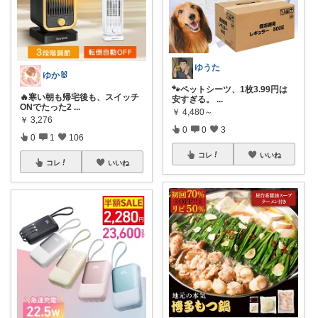
ゆうた
ゆか🐰
🐾ペットシーツ、1枚3.99円は
🔥寒い朝も帰宅後も、スイッチ
安すぎる。
...
ONでたった2
...
￥
4,480～
￥
3,276
0
0
3
0
1
106
コレ
いいね
コレ
いいね