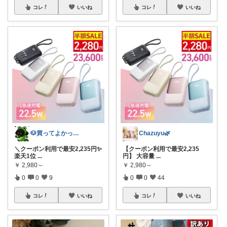
コレ
いいね
コレ
いいね
🐶買ってよかった日和 by メロ🐸
Chazuyu🌿
＼クーポン利用で最安2,235円✨
【クーポン利用で最安2,235
楽天1位
...
円】 大容量
...
￥
2,980～
￥
2,980～
0
0
9
0
0
44
コレ
いいね
コレ
いいね