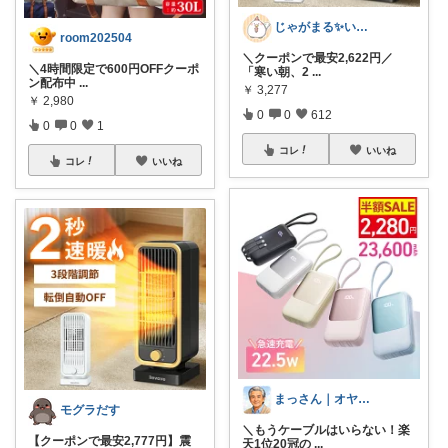
じゃがまる✨いつもありがとうございます
room202504
＼クーポンで最安2,622円／
＼4時間限定で600円OFFクーポ
「寒い朝、2
...
ン配布中
...
￥
3,277
￥
2,980
0
0
612
0
0
1
コレ
いいね
コレ
いいね
まっさん｜オヤジの楽ラク探し
モグラだす
＼もうケーブルはいらない！楽
【クーポンで最安2,777円】震
天1位20冠の
...