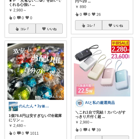
🔋✨ 「充電ない…🥲」を防いで
円〜20
...
くれる心強い
...
￥
890
￥
2,980～
0
0
26
0
0
0
コレ
いいね
コレ
いいね
AIと私の厳選商品
のんたん＊3y🎀1y👶🏻🍼
＼これ1台で完結！カバンがす
1個76.6円は安すぎない⁉︎冷蔵庫
っきり片付く超
...
にリン
...
￥
2,980～
￥
2,480～
0
4
39
0
0
1011