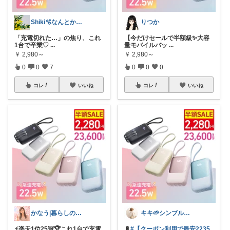
Shiki🫧なんとかなるよ🫧
りつか
「充電切れた…」の焦り、これ
【今だけセールで半額級✨大容
1台で卒業♡
...
量モバイルバッ
...
￥
2,980～
￥
2,980～
0
0
7
0
0
0
コレ
いいね
コレ
いいね
かなう|暮らしの記録🌱
キキ🌱シンプルおしゃれ服と雑貨
⚡楽天1位25冠🏆これ1台で充電
🔋
#【クーポン利用で最安2235