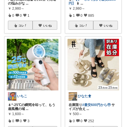
の悩みがな
...
円】
📱
...
￥
2,980～
￥
2,980～
0
0
1
1
0
885
コレ
いいね
コレ
いいね
いちこ
ひなた🐥
🌷“-25℃の瞬間冷却って、もう
在庫限り
#最安600円から🥹
サ
扇風機の域
...
イズが合え
...
￥
1,600～
￥
500～
0
0
3
0
0
252