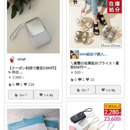
kimi経由で購入ありがとうです✨
aki🌿
​＼衝撃の在庫処分プライス！最
安600円〜
...
【クーポン利用で最安2380円】
✨ 外出
...
￥
500～
￥
2,980～
0
1
10
0
1
239
コレ
いいね
コレ
いいね