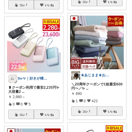
コレ
いいね
コレ
いいね
★あじまま★おすすめ紹介中🐾🤍
bu-✨｜好きが積もるROOM
＼20周年クーポンで1枚最安600
🔋クーポン利用で最安2,235円✨
円〜／✨
...
大容量2
...
￥
890
￥
2,980～
1
0
422
0
0
5
コレ
いいね
コレ
いいね