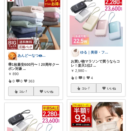
ゆる｜美容・ファッション
あんどーなつ🍩 毎日楽しくご機嫌に
お買い物マラソンで買うならコ
🉐1枚最安600円〜！20周年クー
レ！楽天1位2
...
ポン対象
...
￥
2,980～
￥
890
0
0
4
0
0
363
コレ
いいね
コレ
いいね