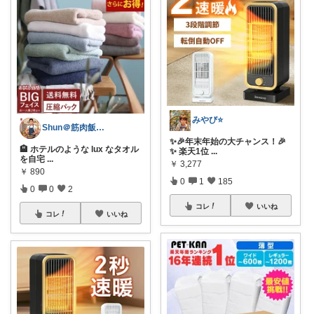
みやび⭐️
Shun＠筋肉飯と健康ライフ
✨🎉年末年始の大チャンス！🎉
🏨 ホテルのような lux なタオル
✨ 楽天1位
...
を自宅
...
￥
3,277
￥
890
0
1
185
0
0
2
コレ
いいね
コレ
いいね