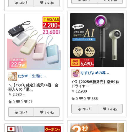
コレ
いいね
なすぴよ🍆の暮らしラクッとROOM⭐️
たか🌱｜生活に便利な物
⚡️💨【2025年新発売】楽天1位
＼【バズり確定】楽天14冠！全
ドライヤ
...
部入りの「最
...
￥
12,980
￥
2,980～
0
0
388
0
0
21
コレ
いいね
コレ
いいね