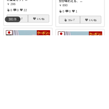
分が味わえる、
...
￥
286
￥
890
0
0
22
0
0
1
コレ
いいね
300
件
コレ
いいね
Oga@綺麗になりたいアラサー美容オタク
o.baby family
【毎日の暮らしを少し贅沢に！
我が家のタオルの正解はこれで
ホテルスタイル
...
した！楽天1位
...
￥
890
￥
890
0
0
0
0
0
0