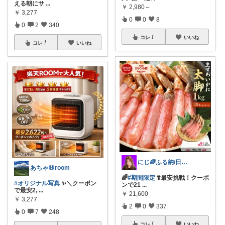
える朝にサ
...
￥
2,980～
￥
3,277
0
0
8
0
2
340
コレ
いいね
コレ
いいね
にじ🌈ふる納/日用品 買い回るよ！
あちゃ😃room
🌈
#期間限定
❣️最安挑戦！クーポ
#オリジナル写真
✨＼クーポン
ンで21
...
で最安2,
...
￥
21,600
￥
3,277
2
0
337
0
7
248
コレ
いいね