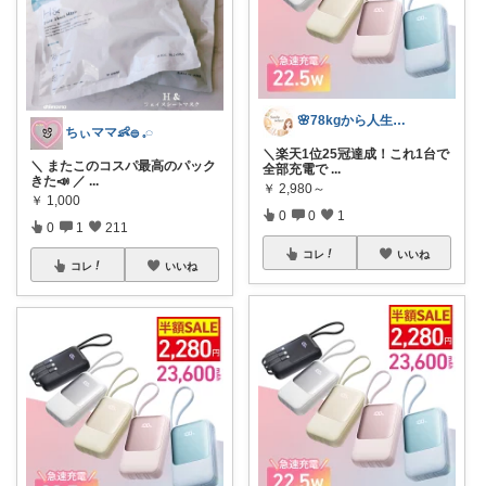
🌸78kgから人生最後のダイエット挑戦
ちぃママ👶𓐍 𓈒◌
＼楽天1位25冠達成！これ1台で
＼ またこのコスパ最高のパック
全部充電で
...
きた📣 ／
...
￥
2,980～
￥
1,000
0
0
1
0
1
211
コレ
いいね
コレ
いいね