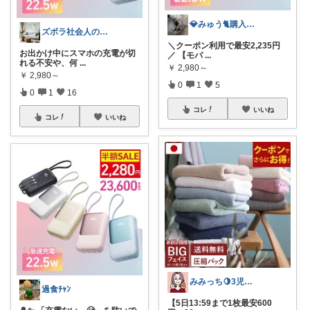
💎みゅう🐈購入感謝(❀ᴗ͈ˬᴗ͈)⁾
ズボラ社会人のおしゃれ部屋⭐️便利グッズ
＼クーポン利用で最安2,235円
お出かけ中にスマホの充電が切
／ 【モバ
...
れる不安や、何
...
￥
2,980～
￥
2,980～
0
1
5
0
1
16
コレ
いいね
コレ
いいね
みみっち🍋3児ママの推しあつめ🫶
過食ﾁｬﾝ
【5日13:59まで1枚最安600