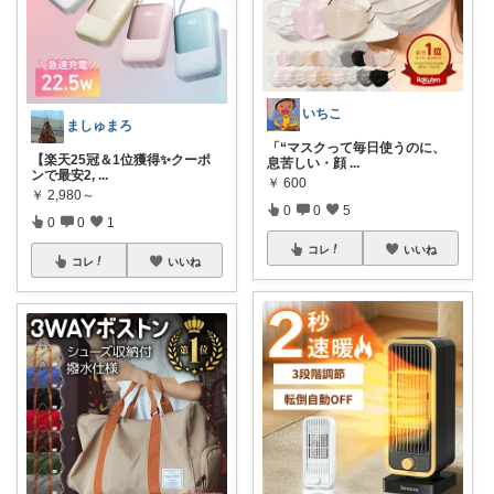
いちこ
ましゅまろ
「“マスクって毎日使うのに、
【楽天25冠＆1位獲得✨クーポ
息苦しい・顔
...
ンで最安2,
...
￥
600
￥
2,980～
0
0
5
0
0
1
コレ
いいね
コレ
いいね