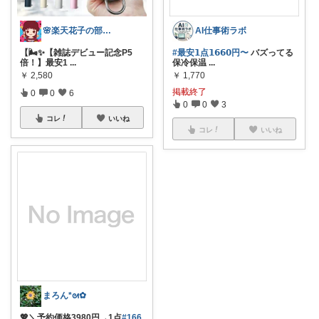
🌸楽天花子の部屋🌸
AI仕事術ラボ
【🌬️✨【雑誌デビュー記念P5
#最安𝟭点𝟭𝟲𝟲𝟬円〜
バズってる
倍！】最安1
...
保冷保温
...
￥
2,580
￥
1,770
掲載終了
0
0
6
0
0
3
コレ
いいね
コレ
いいね
まろん*⁠ᘛ⁠✿⁠
💖＼予約価格3980円→1点
#166