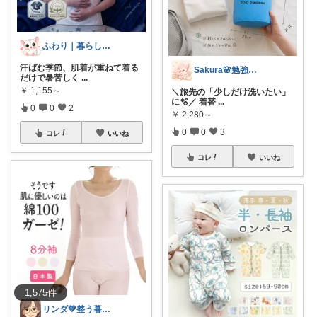
ふわり｜暮らしの負担をかるくする日用品
汗ばむ季節、肌着が重ねて着る
Sakura🌸勉強と暮らし愛用品
だけで暑苦しく
...
￥
1,155～
＼旅先の「少しだけ洗いたい」
に🫧／ 着替
...
0
0
2
￥
2,280～
0
0
3
コレ
いいね
コレ
いいね
1,575
件
リンダ💚整う暮らし研究室