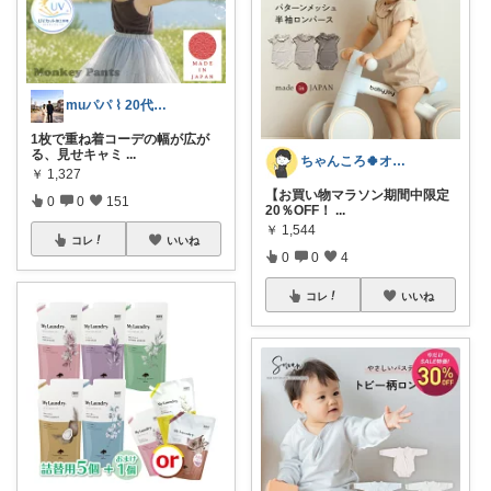
muパパ ⌇ 20代パパの子育て
1枚で重ね着コーデの幅が広が
る、見せキャミ
...
ちゃんころ🍀オリ写/インテリア/キッズ
￥
1,327
【お買い物マラソン期間中限定
0
0
151
20％OFF！
...
￥
1,544
コレ
いいね
0
0
4
コレ
いいね