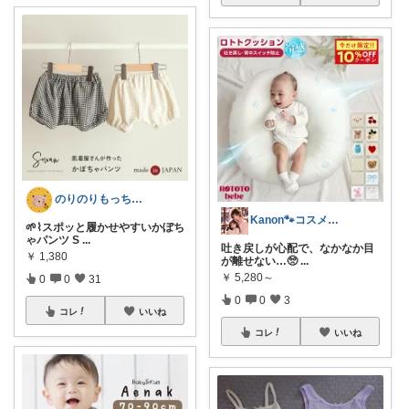
のりのりもっち⌇１歳との楽しい暮らし🌻
Kanon🐾コスメ・雑貨・キッズ🐾
🌱⌇スポッと履かせやすいかぼち
ゃパンツ S
...
吐き戻しが心配で、なかなか目
￥
1,380
が離せない…🥺
...
￥
5,280～
0
0
31
0
0
3
コレ
いいね
コレ
いいね