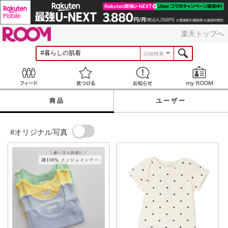
ROOM
楽天トップへ
詳細検索
Feed
見つける
お知らせ
商品
ユーザー
#オリジナル写真