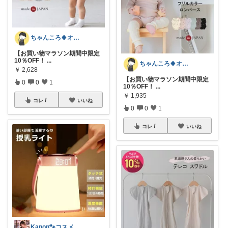
ちゃんころ🍀オリ写/インテリア/キッズ
【お買い物マラソン期間中限定
10％OFF！
...
ちゃんころ🍀オリ写/インテリア/キッズ
￥
2,628
【お買い物マラソン期間中限定
0
0
1
10％OFF！
...
￥
1,935
コレ
いいね
0
0
1
コレ
いいね
Kanon🐾コスメ・雑貨・キッズ🐾