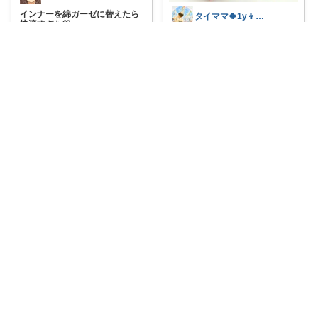
インナーを綿ガーゼに替えたら
タイママ🍀1y👦のママ
快適すぎた🤍
...
￥
2,280
これ、何枚あっても困らない👶
🤍 赤ちゃん
...
0
0
2
￥
1,680
1
0
28
コレ
いいね
コレ
いいね
のりのりもっち⌇１歳との楽しい暮らし🌻
🌿⌇ごちゃつき解決♡子ども服収
きょうこ✨暮らしをちょっと便利に✨
納ケース
...
￥
18,800～
#送料無料
こだわりいっぱいの
つけ置きバケ
...