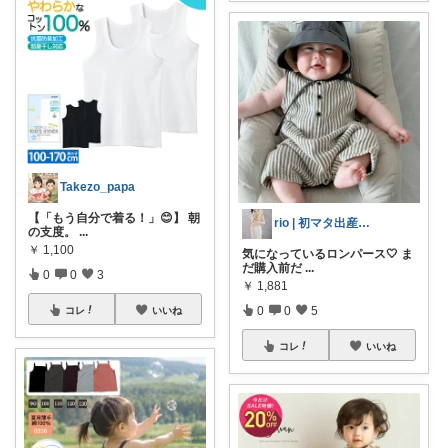
Takezo_papa
【「もう自分で着る！」😊】 朝
rio | 初マタ出産準備🐣
の支度。
...
￥
1,100
気になっているロンパース🤍 ま
だ購入前だ
...
0
0
3
￥
1,881
0
0
5
コレ
いいね
コレ
いいね