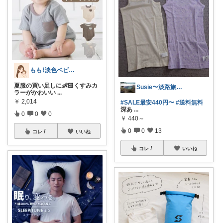
もも⌇淡色ベビーグッズ🧸
夏服の買い足しに👶🏻くすみカ
Susie〜淡路旅行🚕参戦🏃～
ラーがかわいい
...
￥
2,014
#SALE最安440円〜
#送料無料
深あ
...
0
0
0
￥
440～
0
0
13
コレ
いいね
コレ
いいね