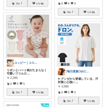
0
4
4
コレ
いいね
コレ
いいね
ユッピー｜コスメと子育てROOM
リボンとハート柄がたまらなく
🫪毎日更新🫪ゆだむパパ(ママも)
可愛いフリルロ
...
￥
2,280
✨ グンゼから登場している、汗
対策に心強い
...
0
5
5
￥
3,080
0
0
5
コレ
いいね
コレ
いいね