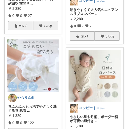
ユッピー｜コスメと子育てROOM
👶🏻🤍 前開き
...
￥
2,280
動きやすくて大人気のニュアン
スリブロンパー
...
0
0
27
￥
2,280
0
7
7
コレ
いいね
コレ
いいね
やもりん🌼
🫧ふわふわもち泡でやさしく洗
ユッピー｜コスメと子育てROOM
える🫧 肌着
...
￥
1,320
やさしい星や月柄、ボーダー柄
が可愛い紐付き
...
0
0
122
￥
1,780