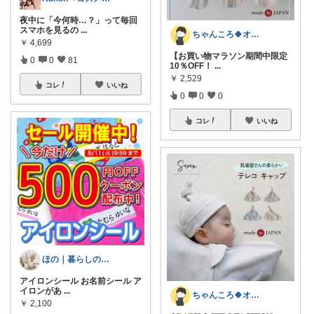
夜中に「今何時…？」って毎回
スマホを見るの
...
ちゃんころ🍀オリ写/インテリア/キッズ
￥
4,699
【お買い物マラソン期間中限定
0
0
81
10％OFF！
...
￥
2,529
コレ
いいね
0
0
0
コレ
いいね
ほの｜暮らしのセレクト
アイロンシール お名前シール ア
イロンがあ
...
ちゃんころ🍀オリ写/インテリア/キッズ
￥
2,100