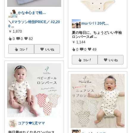
かな𖧷心まで軽くなる暮らしの記録🌿
＼
#マラソン特別PRICE／
#2,20
muパパ ⌇ 20代パパの子育て
0
...
￥
1,870
夏の毎日に、ちょうどいい半袖
ロンパース👶
...
0
0
82
￥
1,144
0
0
49
コレ
いいね
コレ
いいね
コアラ🐨1児ママ
毎日着せたくなるロンパース