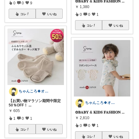
✿𝐁𝐀𝐁𝐘 & 𝐊𝐈𝐃𝐒 𝐅𝐀𝐒𝐇𝐈𝐎𝐍
...
0
0
9
￥
1,380
0
0
1
コレ
いいね
コレ
いいね
ちゃんころ🍀オリ写/インテリア/キッズ
【お買い物マラソン期間中限定
ちゃんころ🍀オリ写/インテリア/キッズ
50％OFF！
...
￥
605
✿𝐁𝐀𝐁𝐘 & 𝐊𝐈𝐃𝐒 𝐅𝐀𝐒𝐇𝐈𝐎𝐍
...
￥
2,810
1
0
1
0
0
1
コレ
いいね
コレ
いいね