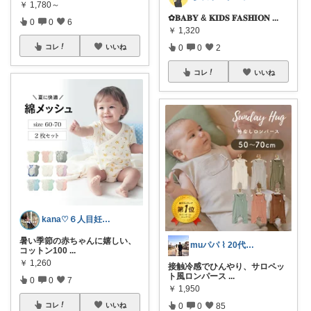
￥
1,780～
✿𝐁𝐀𝐁𝐘 & 𝐊𝐈𝐃𝐒 𝐅𝐀𝐒𝐇𝐈𝐎𝐍
...
0
0
6
￥
1,320
0
0
2
コレ
いいね
コレ
いいね
kana♡６人目妊娠中〜こどもとくらす〜
暑い季節の赤ちゃんに嬉しい、
muパパ ⌇ 20代パパの子育て
コットン100
...
￥
1,260
接触冷感でひんやり、サロペッ
ト風ロンパース
...
0
0
7
￥
1,950
0
0
85
コレ
いいね