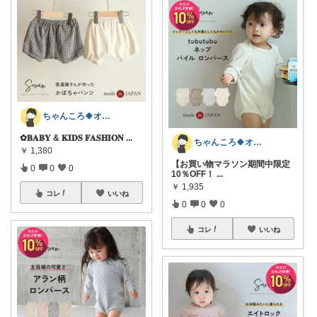
ちゃんころ🍀オリ写/インテリア/キッズ
✿𝐁𝐀𝐁𝐘 & 𝐊𝐈𝐃𝐒 𝐅𝐀𝐒𝐇𝐈𝐎𝐍
...
ちゃんころ🍀オリ写/インテリア/キッズ
￥
1,380
【お買い物マラソン期間中限定
0
0
0
10％OFF！
...
￥
1,935
コレ
いいね
0
0
0
コレ
いいね