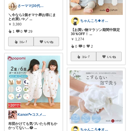
さーママ|30代小2女児ママ🎀
＼今なら1個オマケ🎁お得にま
とめ買い✨／
...
ちゃんころ🍀オリ写/インテリア/キッズ
￥
3,380
【お買い物マラソン期間中限定
1
0
29
30％OFF！
...
￥
1,274
コレ
いいね
0
0
2
コレ
いいね
Kanon🐾コスメ・雑貨・キッズ🐾
布団かけても気づいたら何もか
かってない…😂
...
ちゃんころ🍀オリ写/インテリア/キッズ