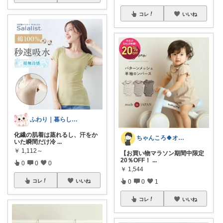
コレ
いいね
ふわり｜暮らしの負担をかるくする日用品
化繊の肌着は蒸れるし、汗をか
ちゃんころ🍀オリ写/インテリア/キッズ
いた瞬間だけ冷
...
￥
1,112～
【お買い物マラソン期間中限定
20％OFF！
...
0
0
0
￥
1,544
0
0
1
コレ
いいね
コレ
いいね