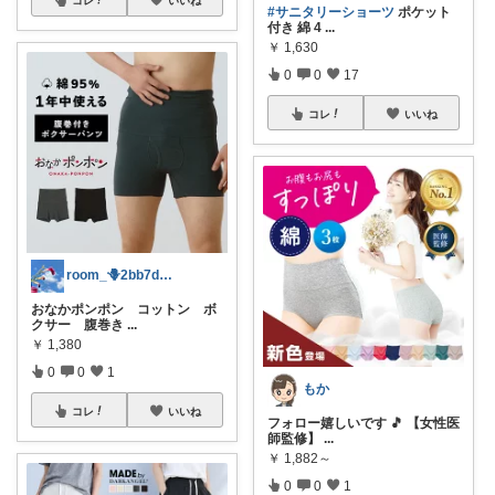
コレ
いいね
#サニタリーショーツ
ポケット
付き 綿 4
...
￥
1,630
0
0
17
コレ
いいね
room_🪻2bb7d8bc05
おなかポンポン コットン ボ
クサー 腹巻き
...
￥
1,380
0
0
1
もか
コレ
いいね
フォロー嬉しいです 🎵 【女性医
師監修】
...
￥
1,882～
0
0
1