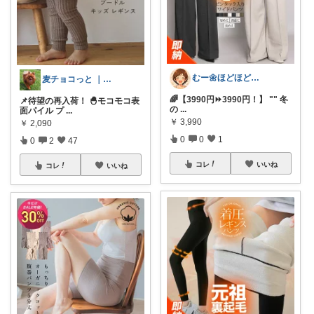
むー🌼ほどほど生活🌼
麦チョコっと ｜ キッズ＆ベビー 夏
🌈【3990円⏩3990円！】 "" 冬
📌待望の再入荷！ 🐣モコモコ表
の
...
面パイル プ
...
￥
3,990
￥
2,090
0
0
1
0
2
47
コレ
いいね
コレ
いいね