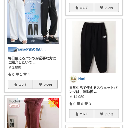
コレ
いいね
Yana🌿質の高い暮らしのROOM
毎日使えるパンツが必要な方に
ご紹介したいで
...
￥
2,890
0
1
4
Nori
コレ
いいね
日常生活で使えるスウェットパ
ンツは、運動後
...
￥
14,080
0
0
3
コレ
いいね