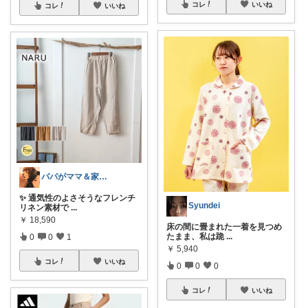
コレ
いいね
コレ
いいね
パパがママ＆家族の笑顔の為に選ぶ品😆
✨ 通気性のよさそうなフレンチ
Syundei
リネン素材で
...
￥
18,590
床の間に畳まれた一着を見つめ
たまま、私は跪
...
0
0
1
￥
5,940
コレ
いいね
0
0
0
コレ
いいね