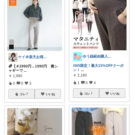
ゆう🐹経由購入感謝🙇‍♀️
ケイ＠楽天お得生活
#8/5限定！最大15%OFFクーポ
🌈【＃2990円→1990円 裏シ
ン！
...
ャギーで
...
￥
2,180
￥
1,990
1
0
4
0
0
3
コレ
いいね
コレ
いいね