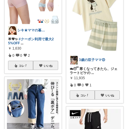
シキ★ママの暮らし、キッズ
🌟💖✨
#クーポン利用で最大2
5%OFF
...
￥
1,630
0
0
2
3歳の双子ママ😍
コレ
いいね
☁️😴 寒くなってきたら、ジェ
ラートピケの
...
￥
11,935
0
0
1
コレ
いいね