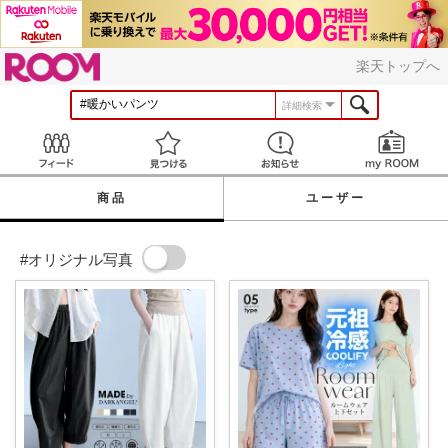
ROOM
楽天トップへ
詳細検索
Feed
見つける
お知らせ
商品
ユーザー
#オリジナル写真