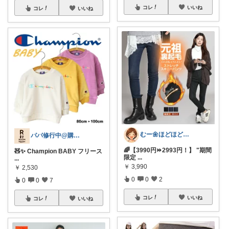
コレ
いいね
コレ
いいね
むー🌼ほどほど生活🌼
パパ修行中@購入ありがとうございます！
🌈【3990円⏩2993円！】 "期間
🧸✨ Champion BABY フリース
限定
...
...
￥
3,990
￥
2,530
0
0
2
0
0
7
コレ
いいね
コレ
いいね