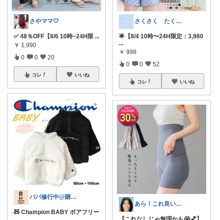
さやママ🤍
さくさく たくさんの訪問感謝です🙇
✅ 48％OFF【8/6 10時~24H限
...
🌟【8/4 10時〜24H限定：3,980
...
￥
1,990
￥
998
0
0
20
0
0
52
コレ
いいね
コレ
いいね
パパ修行中@購入ありがとうございます！
あら！これ良いわね～
🧸 Champion BABY ボアフリー
...
​【これなしじゃ無理かも😭💕】