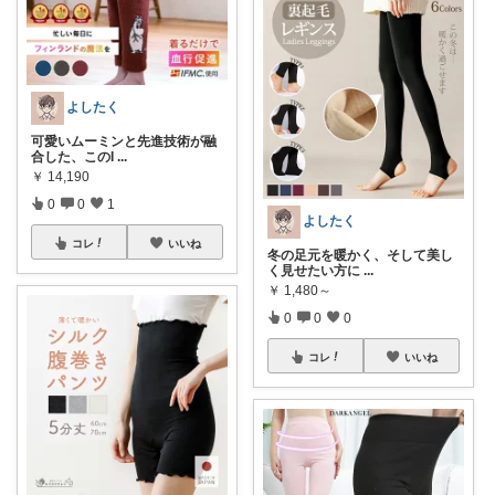
よしたく
可愛いムーミンと先進技術が融
合した、このI
...
￥
14,190
0
0
1
よしたく
コレ
いいね
冬の足元を暖かく、そして美し
く見せたい方に
...
￥
1,480～
0
0
0
コレ
いいね