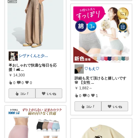
シヴァくんと少佐のROOM
🌟おしゃれで快適な毎日を応
♡もえ♡
援！🛋️
...
￥
14,300
詳細も見て頂けると嬉しいです
🌸 【女性
...
0
0
0
￥
1,882～
コレ
いいね
0
0
1
コレ
いいね