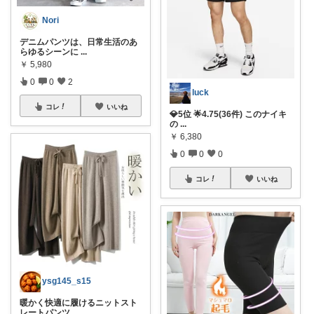
Nori
デニムパンツは、日常生活のあ
らゆるシーンに
...
￥
5,980
0
0
2
luck
コレ
いいね
💎5位 🌟4.75(36件) このナイキ
の
...
￥
6,380
0
0
0
コレ
いいね
ysg145_s15
暖かく快適に履けるニットスト
レートパンツ
...