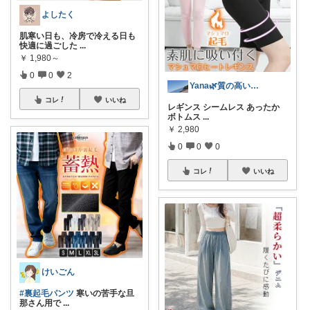
よしたく
肌寒い日も、冷房で冷える日も
快適に過ごした
...
￥
1,980～
0
0
2
Yana🌿質の高い暮らしのROOM
コレ
いいね
レギンス シームレス あったか
ボトムス
...
￥
2,980
0
0
0
コレ
いいね
けいごん
#裏起毛パンツ
寒いの苦手な旦
那さん用で
...