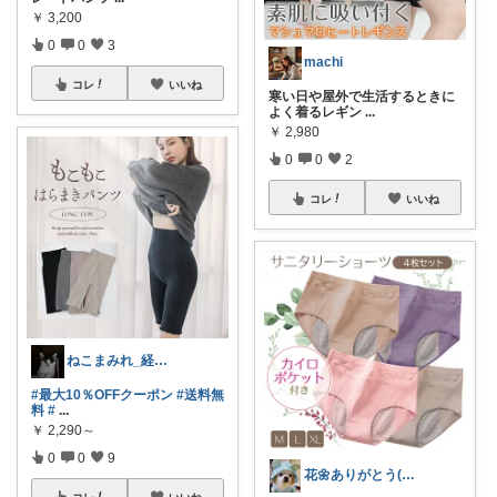
￥
3,200
0
0
3
machi
コレ
いいね
寒い日や屋外で生活するときに
よく着るレギン
...
￥
2,980
0
0
2
コレ
いいね
ねこまみれ_経由感謝致します🐈
#最大10％OFFクーポン
#送料無
料
#
...
￥
2,290～
0
0
9
花🌼ありがとう(*･ω･)*_ _)ﾍ