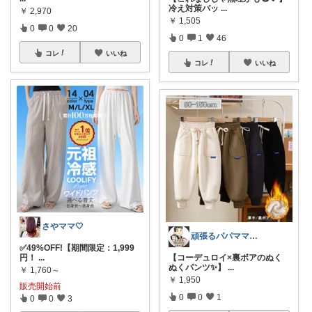
冷え対策バッ
...
￥
2,970
￥
1,505
0
0
20
0
1
46
コレ
いいね
コレ
いいね
さやママ🤍
頑張るパパママ応援隊@育児・子供用品紹介
✅49%OFF!【期間限定：1,999
円！
...
【コーデュロイ×裏ボアのぬく
ぬくパンツ✨】
...
￥
1,760～
￥
1,950
販売開始前
0
0
1
0
0
3