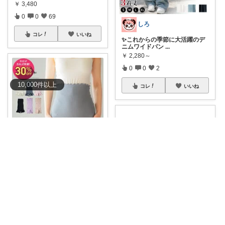
￥
3,480
0
0
69
しろ
コレ
いいね
✨これからの季節に大活躍のデ
ニムワイドパン
...
￥
2,280～
0
0
2
10,000
件
以上
コレ
いいね
MK🏅お礼はプロフで
【日本製】SOWAN もっちりシ
ルク 腹巻
...
￥
1,386
0
0
253
コレ
いいね