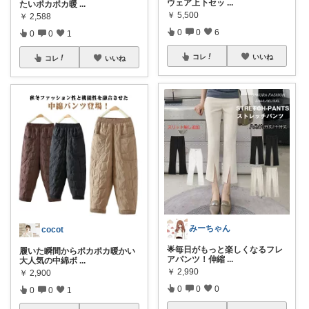
ウェア上下セッ
...
たいポカポカ暖
...
￥
5,500
￥
2,588
0
0
6
0
0
1
コレ
いいね
コレ
いいね
みーちゃん
cocot
🌟毎日がもっと楽しくなるフレ
履いた瞬間からポカポカ暖かい
アパンツ！伸縮
...
大人気の中綿ボ
...
￥
2,990
￥
2,900
0
0
0
0
0
1