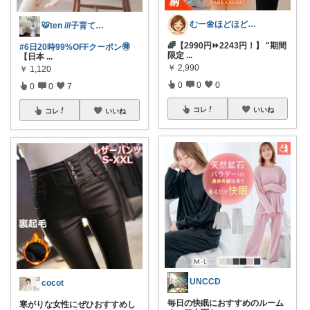
むー🌼ほどほど生活🌼
🐯ten ///子育て暮らしの愛用品
🌈【2990円⏩2243円！】 "期間
#6日20時99%OFFクーポン🉐
限定
...
【日本
...
￥
2,990
￥
1,120
0
0
0
0
0
7
コレ
いいね
コレ
いいね
UNCCD
cocot
毎日の快眠におすすめのルーム
寒がりな女性にぜひおすすめし