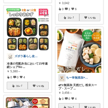
￥
3,042
0
1
6
コレ
いいね
ズボラ暮らし改善ラボ🌟ズボラボ🌟
冷凍の宅配弁当において15年連
続シェアNo
...
￥
5,380～
0
0
4
ちー🌸無添加×時短ごはん
🌿✨無添加 天然だし 粉末スー
コレ
いいね
プ・スープ
...
￥
3,456～
0
0
4
コレ
いいね