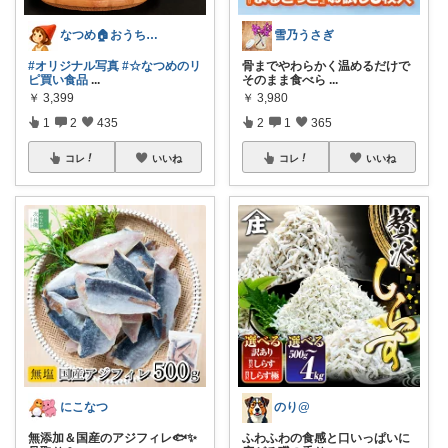
なつめ🏠️おうち時間大好き
雪乃うさぎ
#オリジナル写真
#☆なつめのリ
骨までやわらかく温めるだけで
ピ買い食品
...
そのまま食べら
...
￥
3,399
￥
3,980
1
2
435
2
1
365
コレ
いいね
コレ
いいね
にこなつ
のり@
無添加＆国産のアジフィレ🐟✨
ふわふわの食感と口いっぱいに