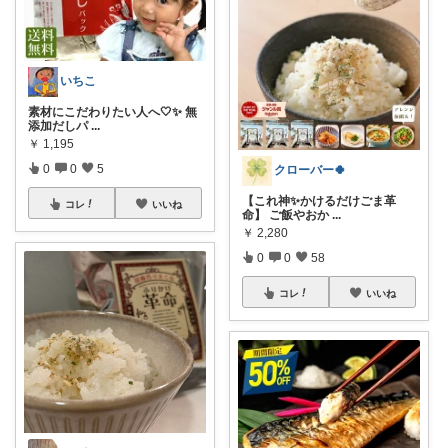
いちこ
素材にこだわりたい人へ🤍✨ 無
添加だしパ
...
￥
1,195
0
0
5
クローバー🍀
【これ神✨かけるだけごま革
コレ
いいね
命】 ご飯やおか
...
￥
2,280
0
0
58
コレ
いいね