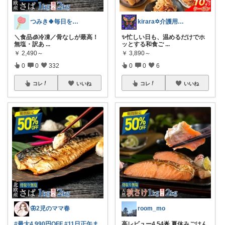
つみき🍀毎日をご機嫌にする♡
kirara✡介護用品🌈
＼食品🧊冷凍／骨なしが最高！
✨忙しい日も、温めるだけでホ
無塩・訳あ
...
ッとする和食ご
...
￥
2,490～
￥
3,890～
0
0
332
0
0
6
コレ
いいね
コレ
いいね
🦋2児のママ春
room_mo
#最大4,990円OFF
#11日正午ま
高レビュー4.54🌟 夏休みごはん