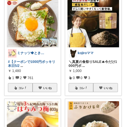
ミナッツ🍓ときめきL!FE💎
kojiroママ
#【クーポンで1000円ポッキリ
＼真夏の食祭りSALE🔥今だけ1
本日5/2
...
000円ポ
...
￥
1,480
￥
1,000
1
2
761
0
0
3
コレ
いいね
コレ
いいね