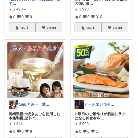
で
...
の強い味
...
￥
2,490～
￥
3,990
0
0
0
0
0
310
コレ
いいね
コレ
いいね
tomi,とみー｜愛犬家🐾
とーふ😚いつもご購入感謝です🙇
長崎県産の焼きあごを使用した
✨毎日のご飯作りが劇的にラク
本格和風出汁パ
...
になる神食材を
...
￥
1,344
￥
3,990
0
0
9
0
0
1