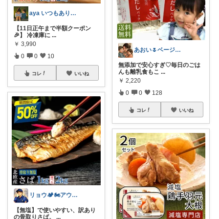
aya いつもありがとうございます🌸
【11日正午まで半額クーポン
🎉】 冷凍庫に
...
￥
3,990
あおい🌷ベージュ好き♡時短アイテム好き
0
0
10
無添加で安心すぎ♡毎日のごは
んも離乳食もこ
...
コレ
いいね
￥
2,220
0
0
128
コレ
いいね
リョウ🏕️🏍️アウトドア・バイク
【無塩】で使いやすい、訳あり
の骨取りさば。
...