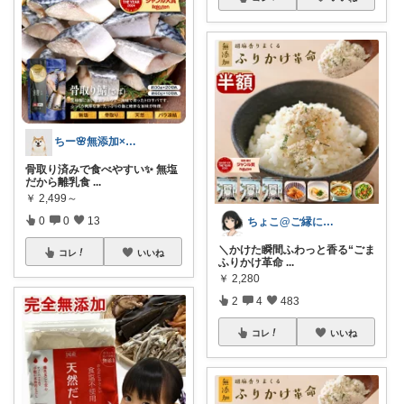
ちー🌸無添加×時短ごはん
骨取り済みで食べやすい✨ 無塩
だから離乳食
...
￥
2,499～
0
0
13
ちょこ@ご縁に感謝致します💗
＼かけた瞬間ふわっと香る“ごま
コレ
いいね
ふりかけ革命
...
￥
2,280
2
4
483
コレ
いいね