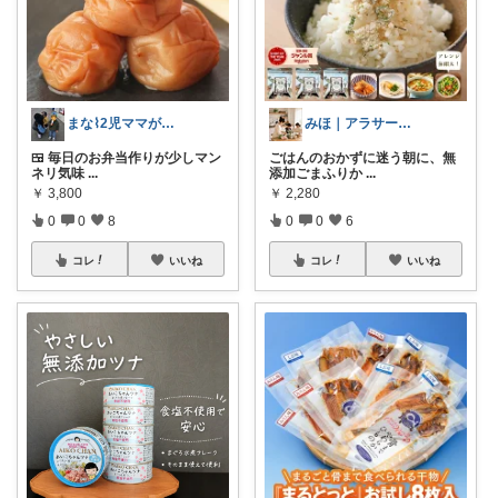
まな⌇2児ママが目指すゆとりある暮らし
みほ｜アラサー主婦｜共働き｜2児育児中
🍱 毎日のお弁当作りが少しマン
ごはんのおかずに迷う朝に、無
ネリ気味
...
添加ごまふりか
...
￥
3,800
￥
2,280
0
0
8
0
0
6
コレ
いいね
コレ
いいね