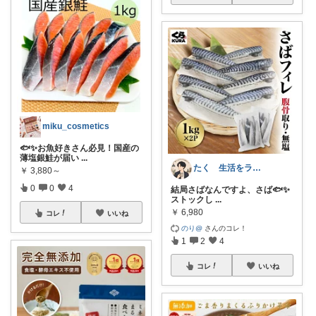
miku_cosmetics
🐟✨お魚好きさん必見！国産の
薄塩銀鮭が届い
...
たく 生活をラクにする生活雑貨
￥
3,880～
0
0
4
結局さばなんですよ、さば🐟✨
ストックし
...
￥
6,980
コレ
いいね
のり@
さんのコレ！
1
2
4
コレ
いいね