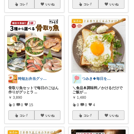
コレ
いいね
コレ
いいね
時短お弁当グッズROOⅯ
つみき🍀毎日をご機嫌にする♡
骨取り魚セットで毎日のごはん
＼食品🧂調味料／かけるだけで
作りがグッとラ
...
ご飯が
...
￥
3,890
￥
1,480
0
0
15
0
0
4
コレ
いいね
コレ
いいね