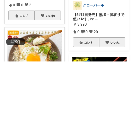
0
0
3
クローバー🍀
【5月1日発売】無塩・骨取りで
コレ
いいね
使いやすい✨
...
￥
3,990
0
0
20
428
件
コレ
いいね
あおい🌷ベージュ好き♡時短アイテム好き
胡麻の香りがたまらない😍✨混
ぜるだけでいつ
...
￥
1,480
0
0
3
みーしゃん
骨取り済みで使いやすい“無塩さ
コレ
いいね
ば”。 焼く
...