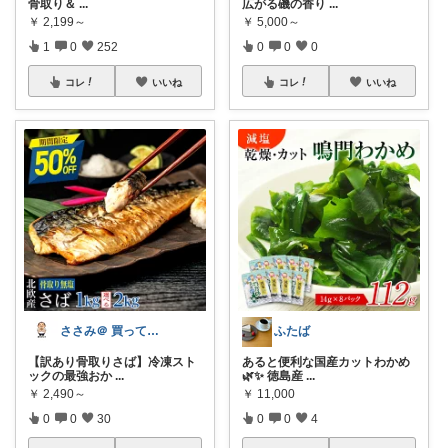
骨取り＆
...
広がる磯の香り
...
￥
2,199～
￥
5,000～
1
0
252
0
0
0
コレ
いいね
コレ
いいね
ささみ＠ 買って良かったもの日記
ふたば
【訳あり骨取りさば】冷凍スト
あると便利な国産カットわかめ
ックの最強おか
...
🌿✨ 徳島産
...
￥
2,490～
￥
11,000
0
0
30
0
0
4