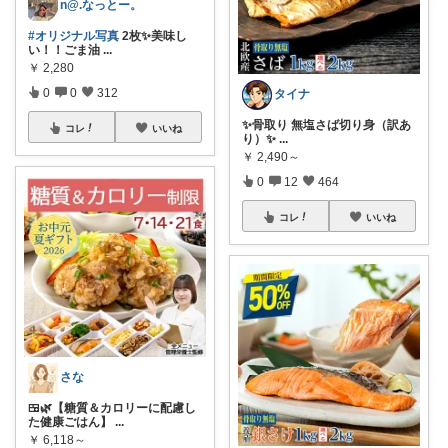
n@.なっとー。
#オリジナル写真
2枚✨美味し
い！！ごま油
...
￥
2,280
0
0
312
タイナ
✨️骨取り 無塩さば切り身（訳あ
コレ
いいね
り）✨️
...
￥
2,490～
0
12
464
コレ
いいね
さな
🍱🌿【糖質＆カロリーに配慮し
た健康ごはん】
...
￥
6,118～