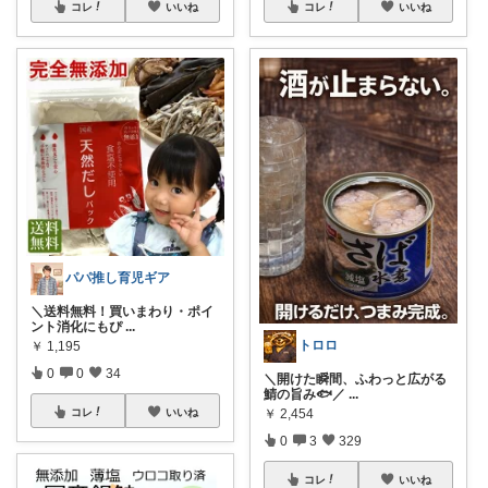
コレ
いいね
コレ
いいね
パパ推し育児ギア
＼送料無料！買いまわり・ポイ
ント消化にもぴ
...
トロロ
￥
1,195
0
0
34
＼開けた瞬間、ふわっと広がる
鯖の旨み🐟／
...
￥
2,454
コレ
いいね
0
3
329
コレ
いいね