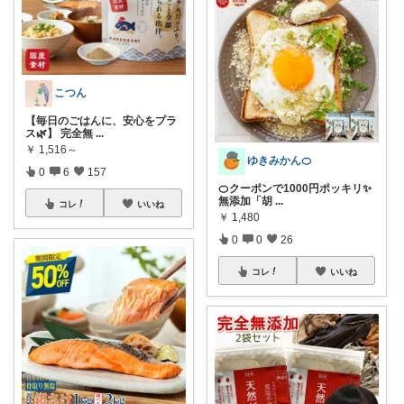
こつん
【毎日のごはんに、安心をプラ
ス🌿】 完全無
...
￥
1,516～
ゆきみかん🍊
0
6
157
🍊クーポンで1000円ポッキリ✨
無添加「胡
...
コレ
いいね
￥
1,480
0
0
26
コレ
いいね