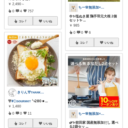
￥
2,490～
ちー🌸無添加×時短ごはん
0
4
757
🍲✨塩ぬき屋 鶏手羽元大根 2個
セット✨
...
コレ
いいね
￥
985
0
0
6
コレ
いいね
きりん🦒ᴛʜᴀɴᴋs ᴀʟᴡᴀʏs.
🦒
#⃞ᱺɢouʀᴍeᴛ
ꜜᵞ̵𝟤𝟪𝟢 ■
...
￥
1,480
0
0
11
ちー🌸無添加×時短ごはん
🌿✨前田家 国産無添加だし 選べ
コレ
いいね
る2袋セッ
...