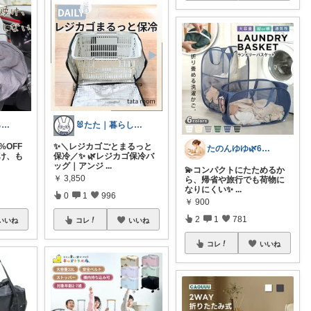
もちこ🐈‍⬛暮らしのお気に入り🌷
🐰たた｜暮らしと子育て
%OFF
✨＼レジカゴごとまるっと
たのんゆゆ🌿6日感謝です💐
焼け、も
保冷／✨ 🌿レジカゴ保冷バ
ッグ｜アンジ
...
💫コンパクトにたためるか
￥
3,850
ら、帰省や旅行でも荷物に
なりにくい✨
...
0
1
996
￥
900
2
1
781
いいね
コレ
いいね
コレ
いいね