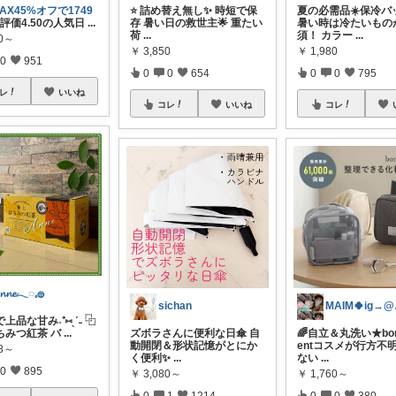
AX45%オフで1749
⭐️ 詰め替え無し✨ 時短で保
夏の必需品☀️保冷バ
\評価4.50の人気日
...
存 暑い日の救世主🌟 重たい
暑い時は冷たいもの
荷
...
須！ カラー
...
80～
￥
3,850
￥
1,980
0
951
0
0
654
0
0
795
レ
いいね
コレ
いいね
コレ
𝓷𝓷𝓮𓂃◌𓈒𓐍
sichan
MA
で上品な甘み˖⁺⑅ˎˊ˗ ⿻
ちみつ紅茶 バ
...
ズボラさんに便利な日傘 自
🌈自立＆丸洗い★bon
動開閉＆形状記憶がとにか
entコスメが行方不
08～
く便利✨
...
ない
...
0
895
￥
3,080～
￥
1,760～
0
1
1214
0
0
380