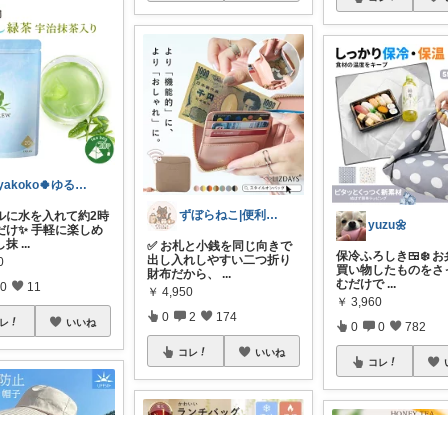
ayakoko🍀ゆる暮らしROOM
ずぼらねこ|便利＆可愛いアイテムを紹介
トルに水を入れて約2時
yuzu🌼
だけ✨ 手軽に楽しめ
し抹
...
✅ お札と小銭を同じ向きで
保冷ふろしき🍱❄️ 
出し入れしやすい二つ折り
0
買い物したものをさ
財布だから、
...
むだけで
...
0
11
￥
4,950
￥
3,960
0
2
174
レ
いいね
0
0
782
コレ
いいね
コレ