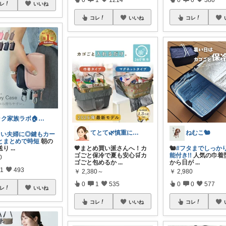
レ
いいね
コレ
いいね
コレ
ラク家族ラボ🏠️30代子育てパパルーム
てとて🌿慎重に選ぶ派🧺💚
ねむこ🐿
忙しい夫婦に◎鍵もカー
とまとめで時短
朝の
送り
...
🧡まとめ買い派さんへ！カ
🐿
#フタまでしっか
ゴごと保冷で夏も安心🛒カ
能付き!!
人気の巾着
0
ゴごと包めるか
...
から日が
...
1
493
￥
2,380～
￥
2,980
0
1
535
0
0
577
レ
いいね
コレ
いいね
コレ