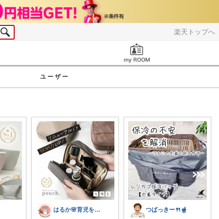
楽天トップへ
お知らせ
ユーザー
はるか🌸育児をラクに、もっと楽しく♪
つばっきー🍴🫕