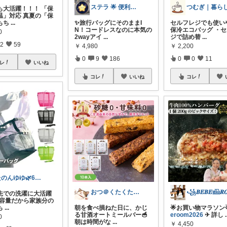
ステラ 🌟 便利グッズと素敵なアイテム
も大活躍！！！ 「保
温」対応 真夏の「保
もち
...
✨旅行バッグにそのままI
セルフレジでも使い
N！コードレスなのに本気の
保冷エコバッグ ・
0
2wayアイ
...
ジで詰め替
...
2
59
￥
4,980
￥
2,200
0
9
186
0
0
11
レ
いいね
コレ
いいね
コレ
たのんゆゆ🌿6日感謝です💐
おつ＠くたくたのゆる健康
省先での洗濯に大活躍
 大容量だから家族分の
も
...
朝を食べ損ねた日に、かじ
🌟お買い物マラソン
る甘酒オートミールバー🥣
eroom2026
✈︎ 詳し
.
0
朝は時間がな
...
￥
4,450