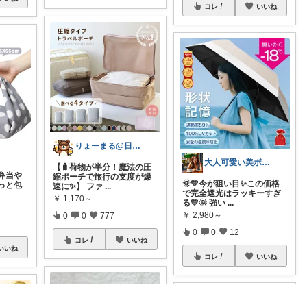
コレ
いいね
りょーまる@日用品×ファッション
大人可愛い美ボディ研究所Premium
【🧳荷物が半分！魔法の圧
お弁当や
縮ポーチで旅行の支度が爆
🌞💛今が狙い目✨この価格
っと包
速に✨】 ファ
...
で完全遮光はラッキーすぎ
￥
1,170～
る💛🌞 強い
...
￥
2,980～
0
0
777
0
0
12
コレ
いいね
いいね
コレ
いいね