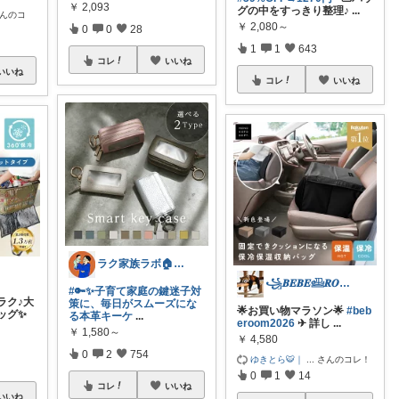
￥
2,093
グの中をすっきり整理♪
...
んのコ
￥
2,080～
0
0
28
1
1
643
コレ
いいね
いいね
コレ
いいね
ラク家族ラボ🏠️30代子育てパパルーム
꧁𝑩𝑬𝑩𝑬𓊝𝑹𝑶𝑶𝑴꧂
#🔑✨子育て家庭の鍵迷子対
ラク♪大
策に、毎日がスムーズにな
🌟お買い物マラソン🌟
#beb
ッグ✨
る本革キーケ
...
eroom2026
✈︎ 詳し
...
￥
1,580～
￥
4,580
0
2
754
ゆきとら🐯｜
...
さんのコレ！
0
1
14
コレ
いいね
いいね