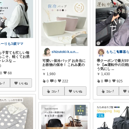
もーりも3歳ママ
shizutoki-k.u.n🌻🍉
も子育ても忙しい毎
らこそ、軽くてお洒
トレスな
...
可愛い 保冷バッグ お弁当に
🉐クーポンで最大55
お飲物の保冷！ これみ夏の
✨ 【🚗運転中の日
0
...
う気にし
...
0
68
￥
1,980
￥
1,430
0
0
222
0
0
925
レ
いいね
コレ
いいね
コレ