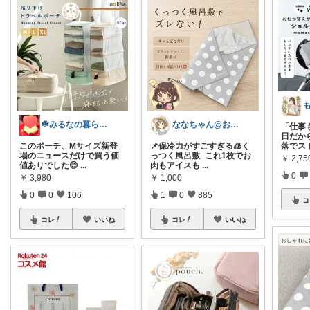
☘️みるなの暮らし🍃
ななちゃん@お気に入りを毎日朝コレ☀️
「仕事
日だか
このポーチ、Mサイズ新登
📌保冷力がすごすぎる🧊く
落でス
場のニュースだけで買う価
っつく風呂敷 これ1枚でお
￥
2,75
値ありでした😊
...
肉もアイスも
...
0
￥
3,980
￥
1,000
0
0
106
1
0
885
コ
コレ
いいね
コレ
いいね