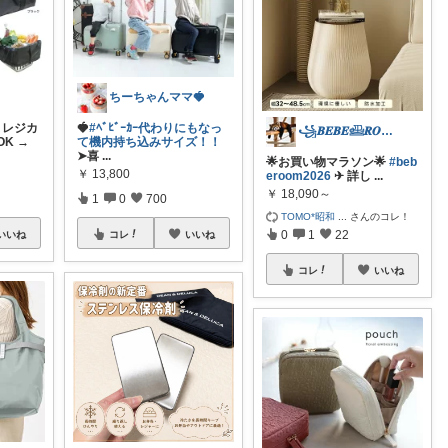
ちーちゃんママ🍓
 レジカ
🍓
#ﾍﾞﾋﾞｰｶｰ代わりにもなっ
꧁𝑩𝑬𝑩𝑬𓊝𝑹𝑶𝑶𝑴꧂
K →
て機内持ち込みサイズ！！
➤喜
...
🌟お買い物マラソン🌟
#beb
￥
13,800
eroom2026
✈︎ 詳し
...
￥
18,090～
1
0
700
TOMO*昭和
...
さんのコレ！
0
1
22
いいね
コレ
いいね
コレ
いいね