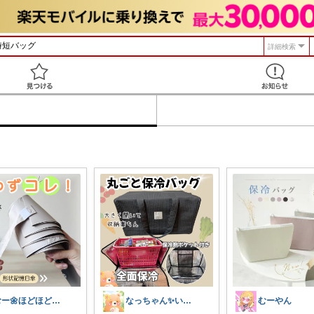
詳細検索
見つける
むー🌼ほどほど生活🌼
なっちゃん✨いつもありがとう😊✨
むーやん