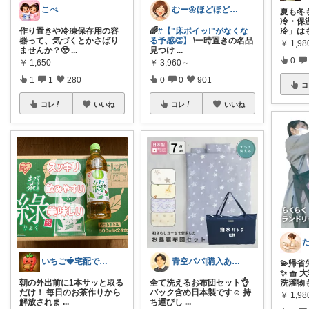
こぺ
むー🌼ほどほど生活🌼
夏も冬
冷・保
作り置きや冷凍保存用の容
🌈
#【"床ポイッ!"がなくな
冷」は
器って、気づくとかさばり
る予感👏】
\一時置きの名品
￥
1,98
ませんか？🥹
...
見つけ
...
0
￥
1,650
￥
3,960～
1
1
280
0
0
901
コ
コレ
いいね
コレ
いいね
いちご🍓宅配でかなえる快適ライフ🏠
青空パパ|購入ありがとうございます☺️
💫帰
✨ 🧺
朝の外出前に1本サッと取る
全て洗えるお布団セット👌
洗濯物
だけ！ 毎日のお茶作りから
バック含め日本製です☺️ 持
￥
1,98
解放されま
...
ち運びし
...