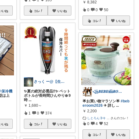
￥
8,382
0
0
50
いいね
コレ
いいね
コレ
いいね
さっく ー@【生活を便利に】
り保冷機
✨夏の絶対必需品‼️✨ ペット
꧁𝑩𝑬𝑩𝑬𓊝𝑹𝑶𝑶𝑴꧂
型は上
ボトルが長時間ひんやり❄️ 9
時
...
🌟お買い物マラソン🌟
#beb
￥
1,680～
eroom2026
✈︎ 詳し
...
￥
2,200
1
0
374
しとろん🍋キ
...
さんのコレ！
0
4
52
いいね
コレ
いいね
コレ
いいね