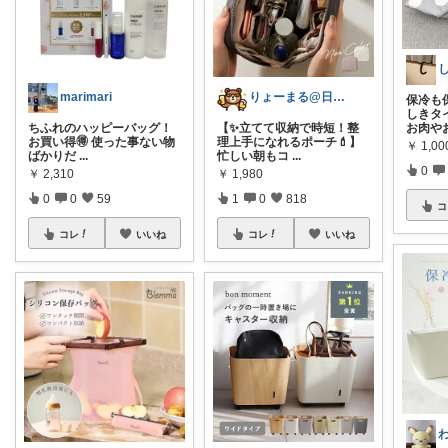
marimari
りょーまる@日用品×ファッション
保冷も
しきタ
ちふれのハッピーバッグ！
【✨立てて収納で時短！整
お肉や
お買い得🉐 使った事ない物
理上手になれるポーチ💄】
￥
1,00
ばかりだ
...
忙しい朝もコ
...
0
￥
2,310
￥
1,980
0
0
59
1
0
818
コ
コレ
いいね
コレ
いいね