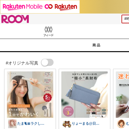
ROOM
Feed
商品
#オリジナル写真
たま🐈🎀ラクして可愛い神コスパ品
りょーまる@日用品×ファッション