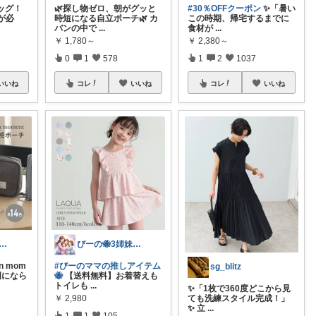
ッグ！
🌿探し物ゼロ、朝がグッと
#30％OFFクーポン
✨「暑い
が必
時短になる自立ポーチ🌿 カ
この時期、帰宅するまでに
バンの中で
...
食材が
...
￥
1,780～
￥
2,380～
0
1
578
1
2
1037
いいね
コレ
いいね
コレ
いいね
IM🍀ig→@maim_419
びーの🐝3姉妹ママROOM🌸
 mom
#びーのママの推しアイテム
sg_blitz
明になら
🐝
【送料無料】お着替えも
トイレも
...
✨「1枚で360度どこから見
￥
2,980
ても洗練スタイル完成！」
✨ 立
...
1
1
105