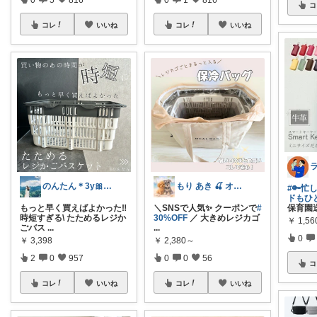
コ
コレ
いいね
コレ
いいね
のんたん＊3y🎀1y👶🏻🍼
もり あき 🍒 オリ写強化中です♡◡̈
#🔑
ドもひ
もっと早く買えばよかった‼︎
＼SNSで人気✨ クーポンで
#
保育園
時短すぎる\ たためるレジか
30%OFF
／ 大きめレジカゴ
￥
1,56
ごバス
...
...
0
￥
3,398
￥
2,380～
2
0
957
0
0
56
コ
コレ
いいね
コレ
いいね