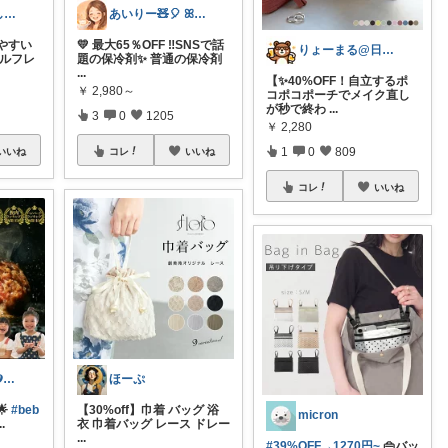
つむぎ｜暮らしを少し豊かに
あいりー🧸🎈 ꕤ毎日を快適にꕤ
やすい
💛 最大65％OFF ‼️SNSで話
りょーまる@日用品×ファッション
セルフレ
題の保冷剤✨ 普通の保冷剤
...
【✨40%OFF！自立するポ
￥
2,980～
コポコポーチでメイク直し
が秒で終わ
...
3
0
1205
￥
2,280
1
0
809
いいね
コレ
いいね
コレ
いいね
꧁𝑩𝑬𝑩𝑬𓊝𝑹𝑶𝑶𝑴꧂
ほーぷ
🌟
#beb
【30%off】巾着 バッグ 浴
micron
..
衣 巾着バッグ レース ドレー
...
#39%OFF→1270円~
👜バッ