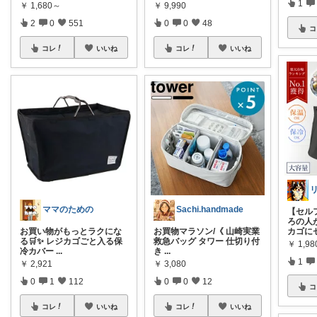
1
￥
1,680～
￥
9,990
2
0
551
0
0
48
コ
コレ
いいね
コレ
いいね
ママのための
Sachi.handmade
【セル
ろの人
お買い物がもっとラクにな
お買物マラソン/《 山崎実業
カゴに
る🛒✨ レジカゴごと入る保
救急バッグ タワー 仕切り付
￥
1,9
冷カバー
...
き
...
1
￥
2,921
￥
3,080
0
1
112
0
0
12
コ
コレ
いいね
コレ
いいね