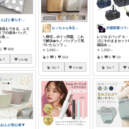
しんばと暮らす日々
もっちゃん☕主婦の癒しとご褒美ROOM
犬猫部屋コウ♪
保温もできる、ふろ
イプの保冷バッグ。
お魚
...
＼帰宅→ポイッ問題、これ
レジカゴバッグ ☆・
で解決🙏✨／ バッグって気
ゴにそのままセットO
0
づいたらソフ
...
袋詰め
...
1
809
￥
3,960～
￥
1,000～
0
1
503
0
0
20
レ
いいね
コレ
いいね
コレ
わおん@初心者🔰