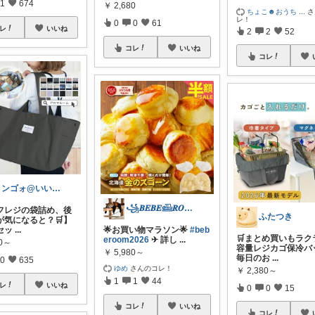
1
674
￥
2,680
ちょこ☻おうち
...
さ
レ！
0
0
61
レ
いいね
2
2
52
コレ
いいね
コレ
リンゴォ@いいね！ありがとうございます
꧁𝑩𝑬𝑩𝑬𓊝𝑹𝑶𝑶𝑴꧂
フレジの袋詰め、後
ふたつき
が気になると？🛒】
セッ
...
🌟お買い物マラソン🌟
#beb
🛒まとめ買いもラク
eroom2026
✈︎ 詳し
...
80～
容量レジカゴ保冷バ
￥
5,980～
毎日のお
...
0
635
ゆめ
さんのコレ！
￥
2,380～
1
1
44
レ
いいね
0
0
15
コレ
いいね
コレ