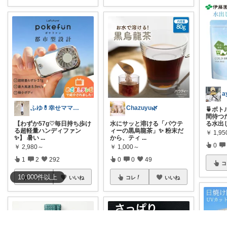
ふゆ💊幸せママのお気に入り紹介♪
Chazuyu🌿
🍵ボ
間待つ
【わずか57g♡毎日持ち歩け
水にサッと溶ける「パウテ
る水出
る超軽量ハンディファン
ィーの黒烏龍茶」✨ 粉末だ
￥
1,95
✨】 暑い
...
から、ティ
...
0
￥
2,980～
￥
1,000～
1
2
292
0
0
49
コ
10,000
件
以上
コレ
いいね
コレ
いいね