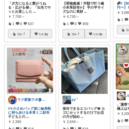
「夕方になると髪がうね
【荷物激減！半額で叶う極
🌈
#【M
る・広がる😭」 「出先でサ
小本革財布✨】 手の平サイ
円〜】
ッとお直しした
...
ズなのに長財
...
￥
3,0
￥
7,700～
￥
4,730～
1
1
0
637
1
0
459
コ
コレ
いいね
コレ
いいね
𝓐
ラク家族ラボ🏠️30代子育てパパルーム
yy *
˗ˏˋ濃厚
#✨小さめバッグ派に📖身軽
保冷できるエコバッグ🫐 カ
極上は
に持ち歩ける本革ミニ財布
ゴにセットするだけでお店
￥
3,2
子どもとの
...
の方が詰め
...
0
￥
2,390
￥
2,640～
0
5
816
0
1
816