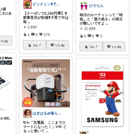
ピックミン❣️子育てパパママ応援グッズ
ひろちん
リ掃
これ1台
【クーポンで2,180円🉐】❣️
毎日のルーティンって「時
家事育児が快適❣️子育て中は
短」と「質の高さ」の両立
毎
...
が難しいですよ
...
￥
2,680
￥
31,889
1
4
274
0
0
3
いいね
コレ
いいね
コレ
いいね
もな｜ゲーミング×デスク周り
はぎはる🌿暮らしの雑貨ルーム🧸
ck MK.
🔌✨「充電器、ここまでス
マートになった！」✨🔌 ぐ
るっと巻いて
...