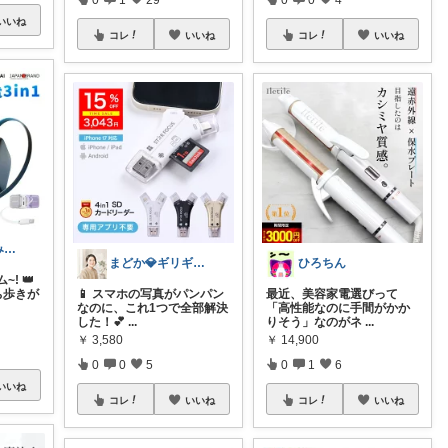
いいね
コレ
いいね
コレ
いいね
​りちゃとぷにみつ💎
まどか💎ギリギリアラサーOL
ひろちん
! 👑
ち歩きが
📱 スマホの写真がパンパン
最近、美容家電選びって
なのに、これ1つで全部解決
「高性能なのに手間がかか
した！💕
...
りそう」なのがネ
...
￥
3,580
￥
14,900
0
0
5
0
1
6
いいね
コレ
いいね
コレ
いいね