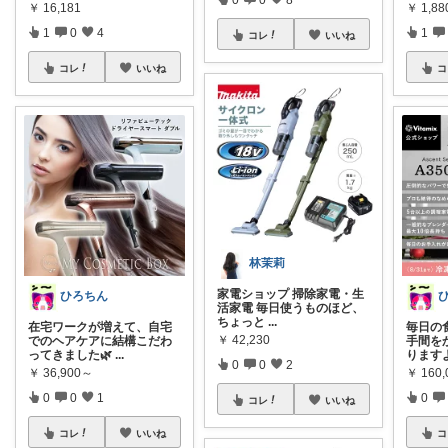
￥
16,181
￥
1,8
1
0
4
1
コレ
いいね
コレ
いいね
コ
林茉莉
家電ショップ 掃除家電・生
ひろちん
活家電 毎日使うものほど、
ちょっと
...
在宅ワークが増えて、自宅
毎日の
￥
42,230
でのヘアケアに結構こだわ
手間を
ってきました🌿
...
ります
0
0
2
￥
36,900～
￥
160,
0
0
1
0
コレ
いいね
コレ
いいね
コ