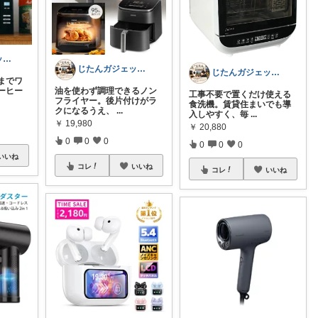
じたんガジェット部
じたんガジェット部
じたんガジェット部
までワ
ーヒー
油を使わず調理できるノン
工事不要で置くだけ使える
フライヤー。後片付けがラ
食洗機。賃貸住まいでも導
クになるうえ、
...
入しやすく、毎
...
￥
19,980
￥
20,880
0
0
0
0
0
0
いいね
コレ
いいね
コレ
いいね