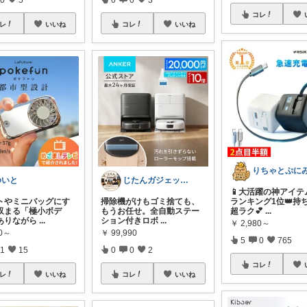
コレ
レ
いいね
コレ
いいね
ゆいと
じたんガジェット部
📱大活躍の神アイテム~
トやミニバッグにす
掃除機がけもゴミ捨ても、
ランキング1位👑持
収まる「極小ボデ
もうお任せ。全自動ステー
超ラク💕
...
ありながら
...
ション付きロボ
...
￥
2,980～
80～
￥
99,990
5
0
765
1
15
0
0
2
コレ
レ
いいね
コレ
いいね