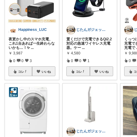
Happiness_LUC
じたんガジェット部
夜更かし中のスマホ充電、
置くだけで充電できるQi2.2
くっつけ
これ1台あれば一生終わらな
対応の急速ワイヤレス充電
充電で
いかも…！✨
...
器。ケー
...
充電で
￥
3,987
￥
4,580
￥
9,98
0
0
3
0
0
1
0
コレ
いいね
コレ
いいね
コ
じたんガジェット部