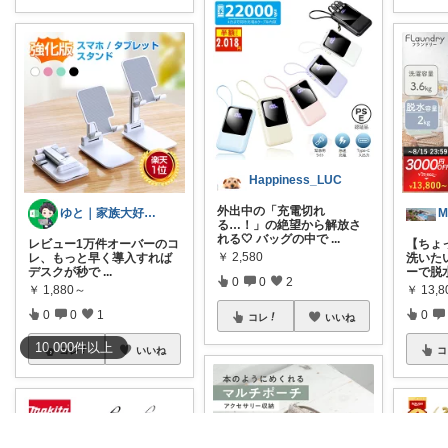
Happiness_LUC
外出中の「充電切れ
ゆと｜家族大好きパパの時短ガジェット
M
る…！」の絶望から解放さ
れる🤍 バッグの中で
...
レビュー1万件オーバーのコ
【ちょ
￥
2,580
レ、もっと早く導入すれば
洗いた
デスクが秒で
...
ーで脱
0
0
2
￥
1,880～
￥
13,
0
0
1
0
コレ
いいね
10,000
件
以上
コレ
いいね
コ