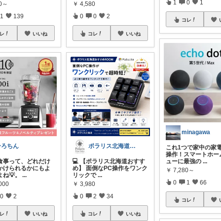
1
0
1
80～
￥
4,580
1
139
0
0
2
コレ
レ
いいね
コレ
いいね
minagawa
ひろちん
ポラリス北海道の便利生活ROOM
これ1つで家中の家
操作！スマートホー
食事って、どれだけ
💻 【ポラリス北海道おすす
ューに最強の
...
かけられるかにもよ
め】 面倒なPC操作をワンク
￥
7,280～
よね💡。
...
リックで
...
0
1
66
000
￥
3,980
0
2
0
2
34
コレ
レ
いいね
コレ
いいね