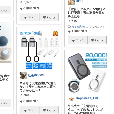
UBU
￥
2,975～
0
0
3
【総合リアルタイム9位｜2
いいね
1:27更新】夜の副業作業を
終えたら
...
コレ
いいね
￥
6,979
ねる楽天roo
...
さんのコレ！
1
0
3
コレ
いいね
紅茶ROOM!
電を声で
ムデビ
🔌🧺もう充電器選びで迷わ
ない！💖✨これ本当に買っ
てよかった〜！
...
￥
750～
Happiness_LUC
0
0
1
いいね
外出先で「充電切れそ
う…」って焦るストレスか
コレ
いいね
ら、ついに解放され
...