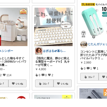
r.シンポー
はぎはる🌿暮らしの雑貨ルーム🧸
コンセントに直挿し
折りたたみプラグ内
っとした物を今すぐ
【指先に魔法、静かに映え
バイルバッテリ
...
い！260Wのハイパワ
る薄型キーボード✨】 丸キ
￥
2,980
水機
...
ーが可愛く
...
0
1
1
800～
￥
4,800
2
114
0
0
2
コレ
レ
いいね
コレ
いいね