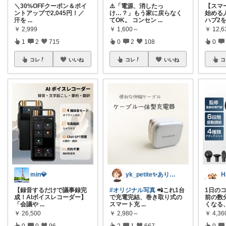
＼30%OFFクーポン＆ポイ
⚠️「電源、消したっ
【スマ
ントアップで2,045円！／
け…？」もう家に戻らなく
始める人
汗を
...
てOK。 コンセン
...
ハブ2
￥
2,999
￥
1,600～
￥
12,6
1
2
715
0
2
108
0
コレ
いいね
コレ
いいね
コ
min💎
yk_petite✨ありがとう😊
H
【録音するだけで議事録完
#オリジナル写真
📲これ1台
1日の
成！AIボイスレコーダー】
で充電完結、巻き取り式の
前の数
「会議や
...
スマート充
...
くなる
￥
26,500
￥
2,980～
￥
4,36
0
0
96
2
1
667
0