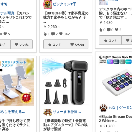
masu
す🐈
ピックミン❣️子育てパパママ応援グッズ
デスクや車内のホコ
ジナル写真
【カバン
【88％OFF🉐】❣️家事育児の
除、もう悩まない！
スッキリ✨これ1つで
味方❣️ 家事をしながら🎵 子
で「吹き飛ばす
...
るご
...
...
￥
4,680
80～
￥
2,260～
0
0
2
0
5
1
2
342
コレ
レ
いいね
コレ
いいね
暮らしを整える研究所🍀
りょーまる@日用品×ファッション
⭐Elgato Stream De
を手で持ち続けて疲
【爆速掃除で時短！最新電
2 White⭐
...
を置くだけでラクに
動エアダスター✨】 PCの埃
￥
21,780
✨ 高さ
...
が秒で消滅
...