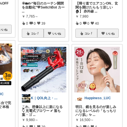
%OFF
🌞🏡✨“毎日のカーテン開閉
【帰り道でエアコンON、玄
を自動化”💛SwitchBot カー
関を開けたらもう涼しい
...
🏠】 赤外線
...
￥
7,765～
￥
7,980
0
0
39
0
0
40
いいね
コレ
いいね
コレ
いいね
UC
K｜QOL向上・良品選定室
Happiness_LUC
1台で完
ぐ本格
これ、想像以上に楽になる
明日、鏡を見るのが楽しみ
👇 充電式ブロワー ✔ 落ち
になるレベルの「もっちり
葉・ゴ
...
ハリ肌」✨
...
￥
9,980～
￥
16,500～
0
1
29
0
0
4