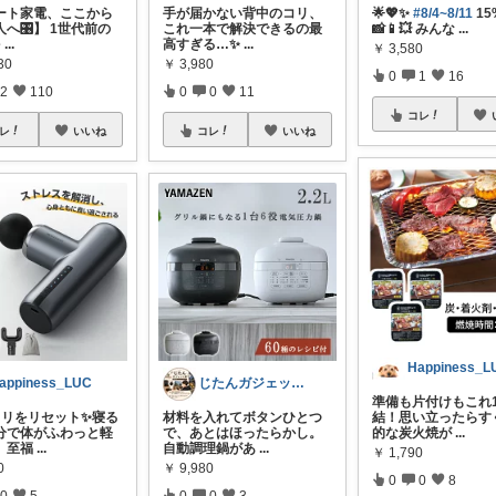
ート家電、ここから
手が届かない背中のコリ、
🌟💖✨
#8/4~8/11
15
へ🎛️】 1世代前の
これ一本で解決できるの最
📸📱💥 みんな
...
を
...
高すぎる…✨
...
￥
3,580
30
￥
3,980
0
1
16
2
110
0
0
11
コレ
レ
いいね
コレ
いいね
Happiness_L
appiness_LUC
じたんガジェット部
準備も片付けもこれ
コリをリセット✨寝る
材料を入れてボタンひとつ
結！思い立ったらす
分で体がふわっと軽
で、あとはほったらかし。
的な炭火焼が
...
、至福
...
自動調理鍋があ
...
￥
1,790
0
￥
9,980
0
0
8
0
5
0
0
3