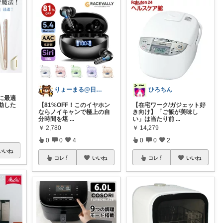
りょーまる@日用品×ファッション
ひろちん
に最適
感動した
【81%OFF！このイヤホン
【在宅ワーク/ガジェット好
ならノイキャンで極上の自
き向け】「ご飯が美味し
分時間を堪
...
い」は当たり前
...
￥
2,780
￥
14,279
0
0
4
0
0
2
いいね
コレ
いいね
コレ
いいね