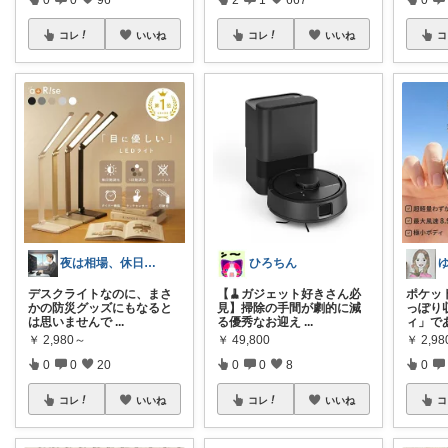
コレ
いいね
コレ
いいね
コ
夜は相場、休日はご褒美探し｜ふるさと納税
ひろちん
デスクライトなのに、まさ
【🧹ガジェット好きさん必
ポケッ
かの防災グッズにもなると
見】掃除の手間が劇的に減
っぽり
は思いませんで
...
る優秀なお迎え
...
ィ」で
￥
2,980～
￥
49,800
￥
2,9
0
0
20
0
0
8
0
コレ
いいね
コレ
いいね
コ