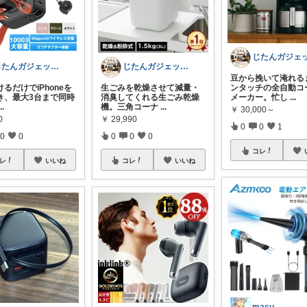
じたんガジェット部
じたんガジェット部
豆から挽いて淹れる
るだけでiPhoneを
生ごみを乾燥させて減量・
ンタッチの全自動コ
き、最大3台まで同時
消臭してくれる生ごみ乾燥
メーカー。忙し
...
...
機。三角コーナ
...
￥
30,000～
0
￥
29,990
0
0
1
0
0
0
0
0
コレ
レ
いいね
コレ
いいね