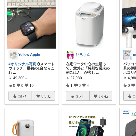
Yellow Apple
ひろちん
m
#オリジナル写真
⌚️スマート
在宅ワーク中心の生活っ
パソコ
ウォッチ、最初の1台ならこ
て、意外と「特別な週末の
具の隙
れ
...
朝ごはん」が恋し
...
ホコリ
￥
49,300～
￥
27,980
￥
4,98
0
0
10
1
0
4
0
コレ
いいね
コレ
いいね
コ