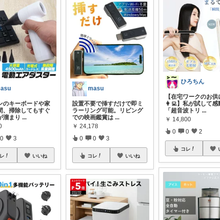
ひろちん
asu
masu
【在宅ワークのお供
ンのキーボードや家
設置不要で挿すだけで即ミ
👩‍💻】私が試して
間、掃除してもすぐ
ラーリング可能。リビング
「超音波トリ
...
が溜まり
...
での映画鑑賞は
...
￥
14,800
0
￥
24,178
0
0
2
0
3
0
0
3
コレ
レ
いいね
コレ
いいね