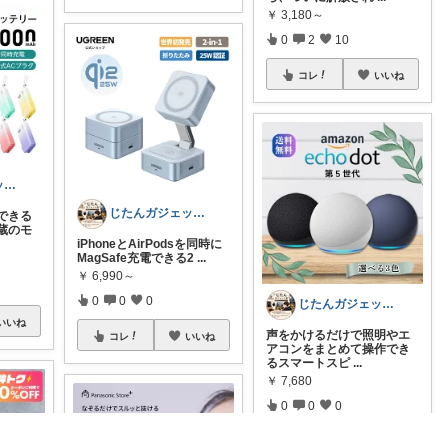
￥
3,180～
0
2
10
コレ
いいね
じたんガジェット部
じたんガジェット部
できる
蔵のモ
iPhoneとAirPodsを同時に
MagSafe充電できる2
...
￥
6,990～
0
0
0
じたんガジェット部
いいね
声をかけるだけで照明やエ
コレ
いいね
アコンをまとめて操作でき
るスマートスピ
...
￥
7,680
0
0
0
コレ
いいね