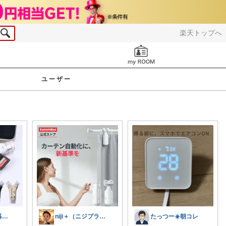
楽天トップへ
お知らせ
ユーザー
シキ★ママの暮らし、キッズ
niji＋（ニジプラス）感謝しています
たっつー☀️朝コレ