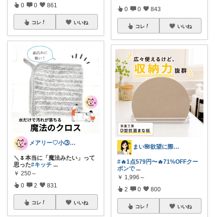
0
0
861
0
0
843
コレ
いいね
コレ
いいね
メアリー♡小③女の子のママ•᎑•ꕤ
まい🌺欲望に際限なしフルタイムワーママ
＼🌷本当に「魔法みたい」って
#🔥1点579円〜🔥71%OFFクー
思った
#キッチ
...
ポンで
...
￥
250～
￥
1,996～
0
2
831
2
0
800
コレ
いいね
コレ
いいね