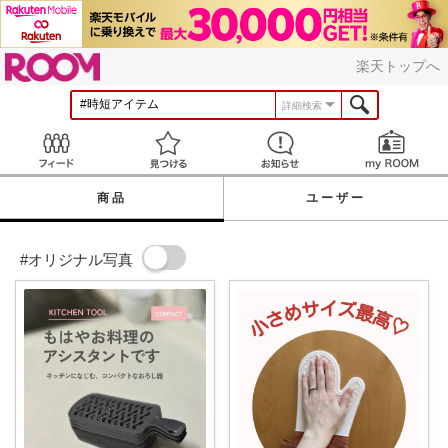
ROOM
楽天トップへ
詳細検索
Feed
見つける
お知らせ
商品
ユーザー
#オリジナル写真