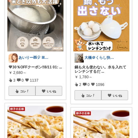
あいりー🧸🎈 ꕤ毎日を快適にꕤ
大橋＠くらし快適LAB🌿
💛30％OFFクーポン‼️8/11 01:
...
鍋も火も使わない。水を入れて
レンチンするだ
...
￥
2,680～
￥
1,780～
3
0
1137
2
0
1096
コレ
いいね
コレ
いいね