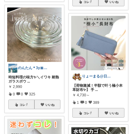
コレ
いいね
のんたん＊3y🎀1y👶🏻🍼
りょーまる@日用品×ファッション
時短料理の味方✨＼イワキ 耐熱
ガラスボウ
...
【荷物激減！半額で叶う極小本
￥
2,990
革財布✨】 手
...
0
0
325
￥
4,730～
1
0
389
コレ
いいね
コレ
いいね