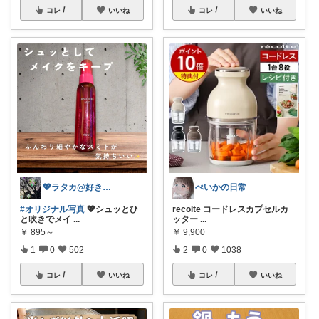
コレ
いいね
コレ
いいね
💖ラタカ@好きなもので暮らしたい💖
ぺいかの日常
#オリジナル写真
💖シュッとひ
recolte コードレスカプセルカ
と吹きでメイ
...
ッター
...
￥
895～
￥
9,900
1
0
502
2
0
1038
コレ
いいね
コレ
いいね