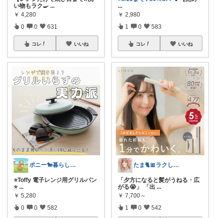
い物もラク🍳
...
...
￥
4,280
￥
2,980
0
0
631
1
0
583
コレ
いいね
コレ
いいね
ポニー🐎暮らし快適を目指すパパ
たま🐈🎀ラクして可愛い神コスパ品
⭐️Toffy 電子レンジ用グリルパン
「夕方になると髪がうねる・広
⭐️
...
がる😭」 「出
...
￥
5,280
￥
7,700～
0
0
582
1
0
542