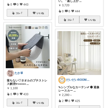
い。「蒸し上が
...
0
0
443
￥
3,720
0
0
444
コレ
いいね
コレ
いいね
たか🐰
だいだいROOM@整う暮らし｜インテリア
落ちない♡タオルのプチストレ
ス解消✨▭▭▭
...
⳹シンプルなカーテン⳼ 🟠 遮像
￥
1,100
レースカー
...
0
0
433
￥
2,280～
2
0
425
コレ
いいね