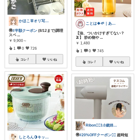
かほこ🐰オリ写350枚以上
ことは🍀🌱｜ありがとうございます✨
🉐
#半額クーポン
(8/12まで)調理
【油、ついかけすぎてない？
スペ
...
🫒】 炒め物や
...
￥
9,900～
￥
1,480
1
0
726
1
0
745
コレ
いいね
コレ
いいね
Ribon❁⃘3.0歳姉妹ﾏﾏ👧🏻♡
🉐
#20%OFFクーポン❤️‍🔥
超時短
しとろん🍋キッチンと暮らしの愛用品
...