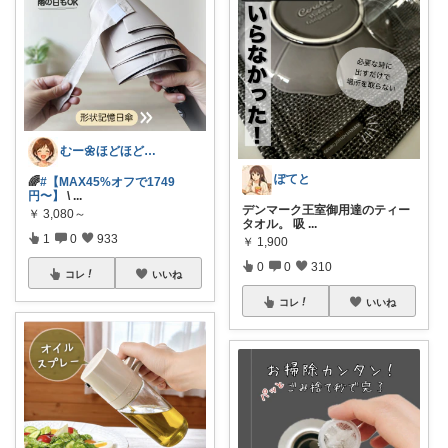
むー🌼ほどほど生活🌼
ぽてと
🌈
#【MAX45%オフで1749
円〜】
\
...
デンマーク王室御用達のティー
￥
3,080～
タオル。 吸
...
1
0
933
￥
1,900
0
0
310
コレ
いいね
コレ
いいね