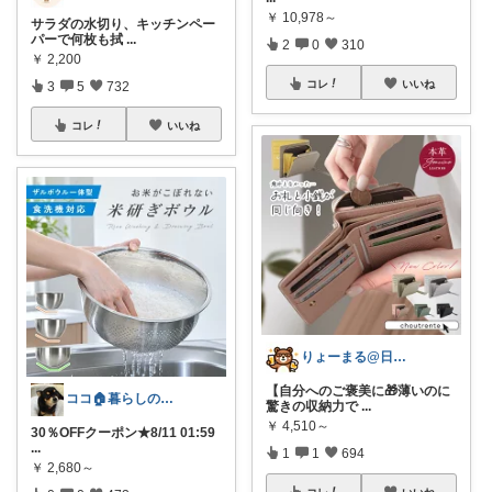
￥
10,978～
サラダの水切り、キッチンペー
パーで何枚も拭
...
2
0
310
￥
2,200
コレ
いいね
3
5
732
コレ
いいね
りょーまる@日用品×ファッション
【自分へのご褒美に🎁薄いのに
ココ🏠暮らしの必需品
驚きの収納力で
...
￥
4,510～
30％OFFクーポン★8/11 01:59
...
1
1
694
￥
2,680～