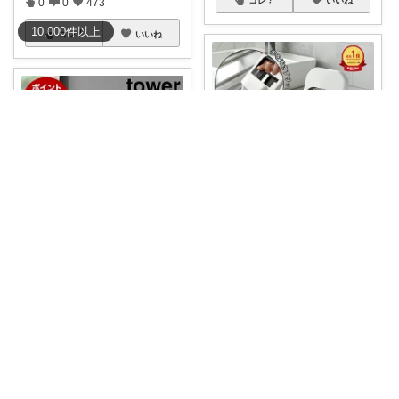
コレ
いいね
0
0
473
10,000
件
以上
コレ
いいね
おきみや🌴
✔️楽天ランキング1位の人気アイ
3児パパTOMO/暮らしが整う
テム✨20
...
￥
850～
【“置くだけ収納”じゃないの神
🖤✨】
...
3
1
715
￥
2,530
コレ
いいね
0
0
235
コレ
いいね