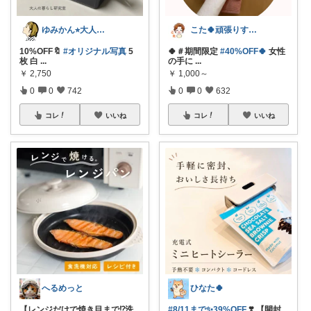
ゆみかん⭐︎大人の暮らし研究室
こた🍀頑張りすぎない主婦
10%OFF🔖
#オリジナル写真
5
🍀＃期間限定
#40%OFF🍀
女性
枚 白
...
の手に
...
￥
2,750
￥
1,000～
0
0
742
0
0
632
コレ
いいね
コレ
いいね
へるめっと
ひなた🍀
【レンジだけで焼き目まで⁉️洗
#8/11まで✨39%OFF
❣️ 【開封