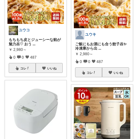
ユウコ
ユウキ
もちもち皮とジューシーな餡が
魅力🥟♡ おう
...
ご飯にもお酒にも合う餃子🥟✨
冷凍庫から出
...
￥
2,980～
￥
2,980～
0
0
487
0
0
487
コレ
いいね
コレ
いいね