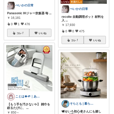
ぺいかの日常
ぺいかの日常
Panasonic IHジャー炊飯器 毎
...
recolte 自動調理ポット 材料を
￥
16,181
入
...
0
1
476
￥
17,930
0
0
475
コレ
いいね
コレ
いいね
ことは🍀🌱｜ありがとうございます✨
そらとも | 暮らしItem🕊️朝コレ
【もう手を汚さない✨】 雑巾を
絞るたびに、
...
🕊️せいろ初心者さんにも嬉し
￥
850～