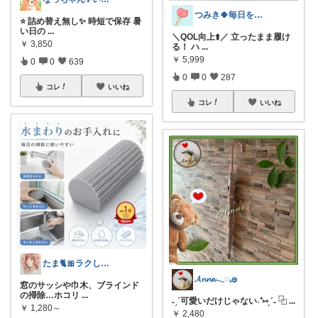
つみき🍀毎日をご機嫌にする♡
⭐️ 詰め替え無し✨ 時短で保存 暑
い日の
...
＼QOL向上⬆️／ 立ったまま履け
￥
3,850
る！ ハ
...
￥
5,999
0
0
639
0
0
287
コレ
いいね
コレ
いいね
たま🐈🎀ラクして可愛い神コスパ品
𝓐𝓷𝓷𝓮𓂃◌𓈒𓐍
窓のサッシや巾木、ブラインド
の掃除…ホコリ
...
˗ˏˋ可愛いだけじゃない˖⁺⑅ˎˊ˗ ⿻
...
￥
1,280～
￥
2,480