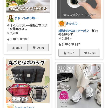
まきっち🌿心地よい暮らし🌿
みかん🍊
🌱オイルスプレー耐熱ガラスボ
トル🉐45％O
...
#限定10%OFFクーポン
髪の
￥
2,280
毛を触らず
...
￥
1,298～
1
0
903
3
0
887
コレ
いいね
コレ
いいね
なっちゃん✨いつもありがとう😊✨