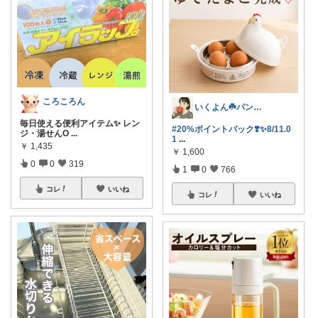
ころころん
いくよん☘️パンのある暮らし✨
毎日使える便利アイテム✨ レン
#20%ポイントバック❣️✨8/11.0
ジ・湯せんO
...
1
...
￥
1,435
￥
1,600
0
0
319
1
0
766
コレ
いいね
コレ
いいね