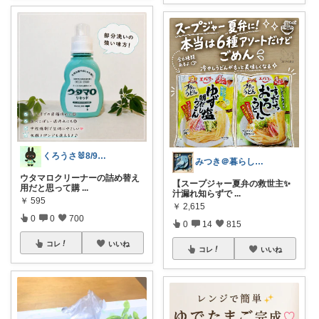
くろうさ🐰8/9〜8/10お休み🐰
みつき＠暮らしのお気に入り
ウタマロクリーナーの詰め替え
【スープジャー夏弁の救世主✨
用だと思って購
...
汁漏れ知らずで
...
￥
595
￥
2,615
0
0
700
0
14
815
コレ
いいね
コレ
いいね