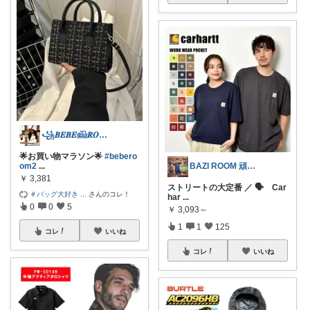
꧁𝑩𝑬𝑩𝑬𓊝𝑹𝑶𝑶𝑴꧂
🌟お買い物マラソン🌟
#bebero
BAZI ROOM 頑張れ🇯🇵📢
om2
...
￥
3,381
ストリートの大定番 ／ 🗣️ Car
＃バッグ大好き
...
さんのコレ！
har
...
0
0
5
￥
3,093～
1
1
125
コレ
いいね
コレ
いいね