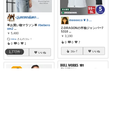
꧁𝑩𝑬𝑩𝑬𓊝𝑹𝑶𝑶𝑴꧂
meeeeco ❦３児ママ ❦
🌟お買い物マラソン🌟
#bebero
Z-DRAGONの半袖ジャンパー7
om2
...
5310
...
￥
5,480
￥
3,190
mina
さんのコレ！
0
0
7
0
0
1
コレ
いいね
1,727
件
コレ
いいね