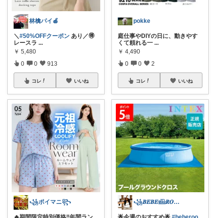
林檎パイ🍎
pokke
＼
#50%OFFクーポン
あり／🉐
庭仕事やDIYの日に、動きやす
レースラ
...
くて頼れる一
...
￥
5,480
￥
4,490
0
0
913
0
0
2
コレ
いいね
コレ
いいね
꧁ポイマニ꧂
꧁𝑩𝑬𝑩𝑬𓊝𝑹𝑶𝑶𝑴꧂
🔥期間限定特別価格‼️年間ラン
🌟今週のおすすめ🌟
#beberoo