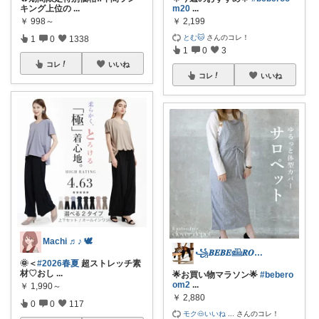
キング上位の
...
m20
...
￥
998～
￥
2,199
とむ🐱
さんのコレ！
1
0
1338
1
0
3
コレ
いいね
コレ
いいね
Machi ♬♪ 🕊
꧁𝑩𝑬𝑩𝑬𓊝𝑹𝑶𝑶𝑴꧂
🌞＜
#2026春夏
超ストレッチ素
材♡おし
...
🌟お買い物マラソン🌟
#bebero
om2
...
￥
1,990～
￥
2,880
0
0
117
モク🐽いいね
...
さんのコレ！