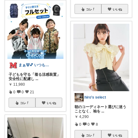
コレ
いいね
まぁ🐻💕 いつもありがとう💓
子どもを守る「着る涼感装置」
安全性に配慮し
...
￥
11,980
0
0
21
hiro's select
コレ
いいね
朝のコーディネート選びに迷う
ことなく、袖を
...
￥
4,290
0
0
8
コレ
いいね