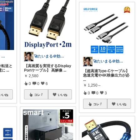
カジャ｜【脱・不便】家での仕事が激変する
🚀たいまる＠効率至上主義のセレクトニキ
🚀たいまる＠効率至上主義のセレクトニキ
タ転送と
【高画質を実現するDisplay
充電に
...
Portケーブル】 高解像
...
【超高速Type-Cケーブル】
急速充電や4K映像出力が必
￥
2,580
...
0
0
6
￥
1,250～
0
0
3
いいね
コレ
いいね
コレ
いいね