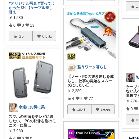
#オリジナル写真
#買ってよ
コ
かった
🐶
#【ケーブル差し
替え
...
￥
1,580
0
0
13
コレ
いいね
整うワーク暮らし
【ノートPCの抜き差しを減
らし、仕事の開始をスムー
ズにしたい日
...
ケーブ
￥
2,280
ない人へ
変換で
4
2
77
￥
776
永遠にお得に美しく
0
コレ
いいね
スマホの画面をテレビに映
コ
したい。 PCの映像を別のモ
ニターに飛
...
￥
7,980
0
0
0