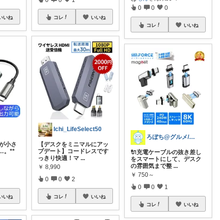
0
0
0
いいね
コレ
いいね
コレ
いいね
Ichi_LifeSelect50
ろぼち@グルメ/キッチン雑貨
面が小さ
【デスクをミニマルにアッ
。**
プデート】コードレスです
🔌充電ケーブルの抜き差し
っきり快適！マ
...
をスマートにして、デスク
の雰囲気まで整
...
￥
8,990
￥
750～
0
0
2
0
0
1
いいね
コレ
いいね
コレ
いいね