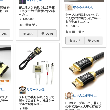
⭐️デスク快適化ラボ
かわうそ🦦
ゆるるん暮らし
部済ませ
🎁ふるさと納税で31.5型4K
電・40
モニター🎁 千葉県いすみ市
への
...
ケーブルが絡まないって、
こんなに快適だったのか⋯
￥
135,000
もう手放すこと
...
0
0
2
￥
1,980～
0
0
2
いいね
コレ
いいね
コレ
いいね
ろぼち@グルメ/キッチン雑貨
リワード大佐
ゆりんご🍎暮らしにまつわるおすすめ品
デスク
テレビの映りが気になって
プデー
買ってみました。極細ケー
HDMIケーブルって、暮らし
ブルで配線がス
...
の中で意外と大事な存在で
￥
799
すよね。テ
...