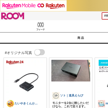
ROOM
Feed
商品
#オリジナル写真
ソト｜道具えらび
モニターを2台に映したいだ
たいやきくん@経由購入感謝です😊
m
けなら、これで足ります。