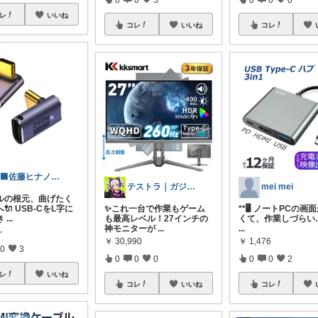
レ
いいね
コレ
コレ
いいね
🐈‍⬛佐藤ヒナノ@ガジェット×ゲーマー
mei mei
テストラ｜ガジェット・家電
ルの根元、曲げたく
🔌 USB-CをL字に
**🖥️ ノートPCの画
✨これ一台で作業もゲーム
き
...
くて、作業しづらい…
も最高レベル！27インチの
...
神モニターが
...
～
￥
1,476
￥
30,990
0
3
0
0
2
0
0
0
レ
いいね
コレ
コレ
いいね