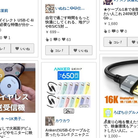
いぬねこ🐶🐱仕事も暮らしも楽しく☺︎
★ケーブル1本で全
林茉莉
たい人これ 240W充
自宅で過ごす時間をもっと
Gb
...
イレクト USB-C 4i
快適にしてくれる、地デジ
￥
1,680
ブ 必要な特徴が分か
...
やBS/CS対
...
0
0
0
0
￥
699～
0
1
0
0
63
コレ
レ
いいね
コレ
いいね
ミキ 〜1K男子のQOL向上計画〜
カウカウ
🪑座り心地を整えた
で、映像環境もアッ
なしで大画面デビュ
AnkerのUSB-Cケーブルと
トしたい人に。
...
テレビやモニターに映
言ったらコレ‼️ クニャクニ
￥
1,000～
のに
...