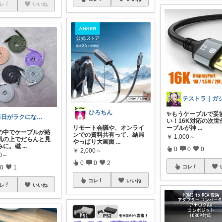
レ
いいね
ひろちん
✨もうケーブルで妥
毎日がラクになる便利グッズ
い！16K対応の次世
リモート会議や、オンライ
ーブルが神
...
の中でケーブルが絡
ンでの資料共有って、結局
￥
1,000～
机の上でだらんと見
やっぱり大画面
...
みに。磁
...
0
0
0
￥
2,000～
80～
0
0
2
コレ
0
1
コレ
いいね
レ
いいね