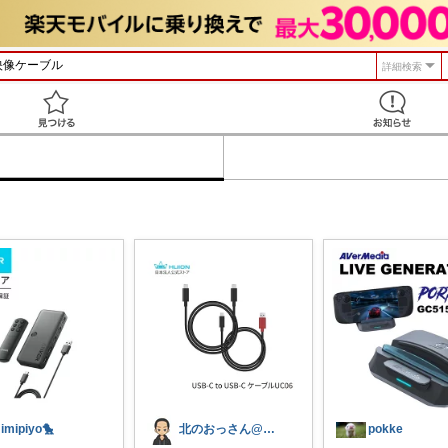
詳細検索
見つける
imipiyo🐤
北のおっさん@ガジェット好き
pokke