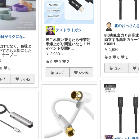
テストラ｜ガジェット・家電
8K映像出力と超高
毎日がラクになる便利グッズ
両立する高出力ケーブ
🚨これ買い替えたら作業効
K/60H
...
率爆上がり間違いなし！🚨
だけでなく、色味と
イベント期間P
...
￥
1,680
やすさも大切にした
￥
2,980～
。ケーブ
...
0
0
1
0
0
0
2
0
6
コレ
コレ
いいね
レ
いいね