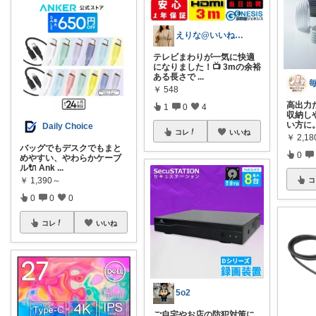
えりな@いいね100%バック💓
テレビまわりが一気に快適
になりました！📺 3mの余裕
ある長さで
...
￥
548
高出力
1
0
4
収納し
い方に
Daily Choice
コレ
いいね
￥
2,18
バッグでもデスクでもまと
0
めやすい、やわらかケーブ
ル🔌 Ank
...
￥
1,390～
コ
0
0
0
コレ
いいね
5o2
ご自宅やお店の防犯対策に