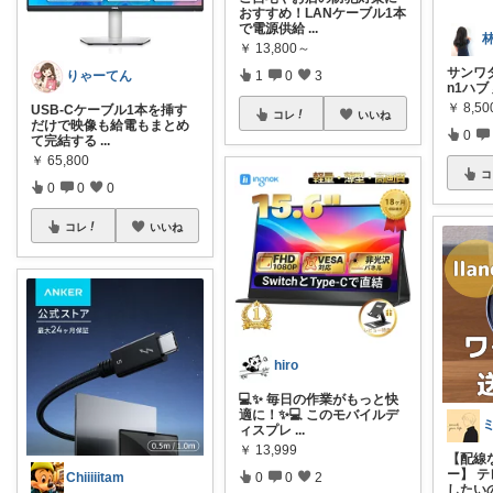
おすすめ！LANケーブル1本
で電源供給
...
￥
13,800～
サンワダ
1
0
3
りゃーてん
n1ハ
￥
8,50
USB-Cケーブル1本を挿す
コレ
いいね
だけで映像も給電もまとめ
0
て完結する
...
￥
65,800
コ
0
0
0
コレ
いいね
hiro
💻✨ 毎日の作業がもっと快
適に！✨💻 このモバイルデ
ィスプレ
...
￥
13,999
【配線
ー】 
0
0
2
Chiiiiitam
したい