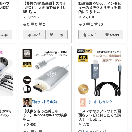
面やプ
【驚愕の4K高画質】スマホ
動画撮影やVlog、インタビ
い時に
もPCも、大画面で蘇る！U
ューの音声クオリティを劇
SB Ty
...
的に引き上
...
￥
1,299～
￥
26,810
0
0
2
0
1
26
いいね
コレ
いいね
コレ
いいね
りゅうりゅうの秘密の宝箱
🚀たいまる＠効率至上主義のセレクトニキ
まいにちセレクトdays
か⭐️り
【映像をもっと楽しも
・スマホやタブレットの画
日々のデ
う！】 iPhoneやiPadの映像
面をテレビに映したくて購
を
...
入！ ・USB
...
￥
2,480
￥
778
しん
さんのコレ！
0
0
1