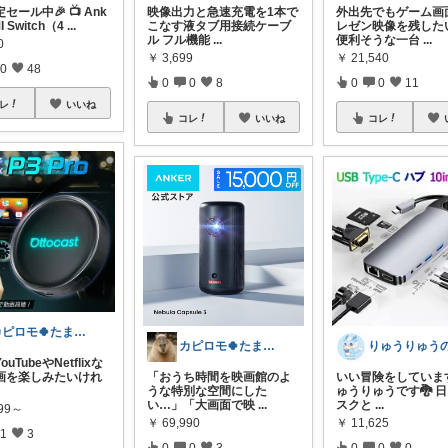
セール中🎉 📺 Ank
映像出力と急速充電を1本で
外出先でもゲーム画
I Switch（4
...
こなす液タブ用接続ケーブ
レゼン映像を残した
ル フル機能
...
便利そうな一台
...
0
￥
3,699
￥
21,540
0
48
0
0
8
0
0
11
レ
いいね
コレ
いいね
コレ
カピロモ🍀たまにくすっと笑えるーむ🐾
カピロモ🍀たまにくすっと笑えるーむ🐾
uTubeやNetflixな
画を楽しみたいけれ
いい冒険をしています
「おうち時間を映画館のよ
ゅうりゅうです🐉 
うな特別な空間にした
スクと
...
い…」「大画面で映
...
799～
￥
11,625
￥
69,990
1
3
0
0
0
0
0
3