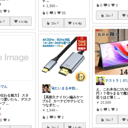
ャ
...
9
0
0
3
￥
1,390～
0
6
0
3
55
コレ
レ
いいね
コレ
いいね
おでん
🚀たいまる＠効率至上主義のセレクトニキ
え、これ本当に15,5
円！？😲✨まるで魔
で伝わる魅力】 スタ
【高耐久ナイロン編みケー
思うほど薄く
...
1つ置いたら、デスク
ブル】 カーナビやテレビと
￥
15,500
ーブ
...
つなぎた
...
5
0
1
3
￥
1,349～
了
1
0
2
コレ
0
4
コレ
いいね