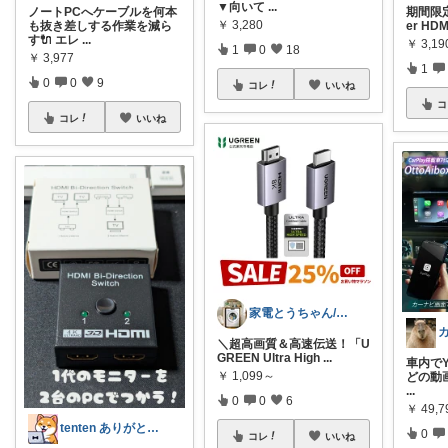
▼向いて
...
ノートPCへケーブルを何本
期間限定
￥
3,280
も抜き差しする作業を減ら
er HDM
す🔌 エレ
...
￥
3,19
1
0
18
￥
3,977
1
0
0
9
コレ
いいね
コ
コレ
いいね
家電とうちゃん/2児のパパ✨️購入感謝！
​＼超高画質＆高速伝送！「U
GREEN Ultra High
...
車内でYo
￥
1,099～
どの動
...
0
0
6
￥
49,
tenten ありがとうございます。😃
0
コレ
いいね