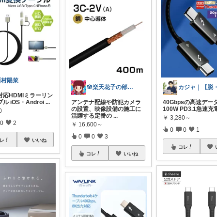
西村陽菜
🌸楽天花子の部屋🌸
対応HDMIミラーリン
 iOS・Androi
...
40Gbpsの高速デー
アンテナ配線や防犯カメラ
100W PD3.1急速
の設置、映像設備の施工に
0
活躍する定番の
...
￥
3,280～
0
2
￥
16,600～
0
0
1
0
0
3
レ
いいね
コレ
コレ
いいね