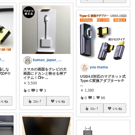
テストラ｜ガジェット・家電
kumao_japan_daily
you mama
協しな
スマホの画面をテレビの大
代DPケ
画面にドカンと映せる神ア
USB4.0対応のマグネット式
イテム！📺✨
...
Type-C変換アダプター✨ P
￥
5,500
...
￥
1,380
0
0
3
0
1
66
いいね
コレ
いいね
コレ
いいね