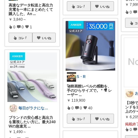
￥
7,99
高速なデータ転送と高出力
コレ
いいね
充電を一本にまとめたくて
0
購入した、An
...
￥
3,840～
コ
0
0
1
コレ
いいね
S・R
🚀映画館レベルの感動を、
手のひらサイズで。 * 🎥 レ
ーザー
...
￥
119,900
【3秒
ンドを
毎日がラクになる便利グッズ
0
0
40
上のケ
￥
6,20
ブランドの安心感と高出力
コレ
いいね
を重視したい方に。最大240
掲載終
Wの急速充
...
0
￥
1,490～