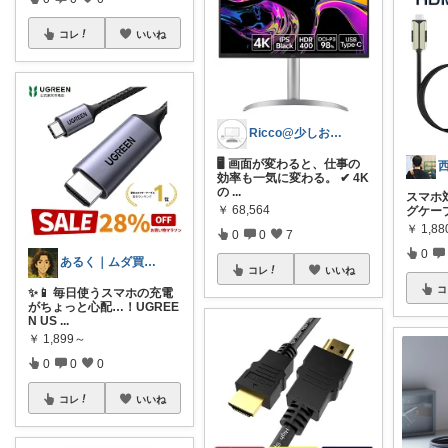
コレ
いいね
Ricco@少しおしゃれなデスク周り
🖥️ 画面が変わると、仕事の
効率も一気に変わる。 ✔ 4K
の
...
スマホ
￥
68,564
グケーブル
￥
1,88
0
0
7
0
あるく｜ムダ買い減らす人
コレ
いいね
コ
✨📱 毎日使うスマホの充電
がちょっと心配…！UGREE
N US
...
￥
1,899～
0
0
0
コレ
いいね