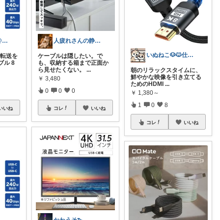
北のおっさん@ガジェット好き
人疲れさんの静かな部屋づくり
いぬねこ🐶🐱仕事も暮らしも楽しく☺︎
速転送を
ケーブルは隠したい。で
ル 8
も、収納する箱まで正面か
ら見せたくない。
...
朝のリラックスタイムに、
鮮やかな映像を引き立てる
￥
3,480
ためのHDMI
...
0
0
0
￥
1,380～
1
0
8
いいね
コレ
いいね
コレ
いいね