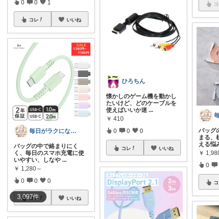
0
0
1
コ
コレ
いいね
ひろちん
懐かしのゲーム機を動かし
たいけど、どのケーブルを
使えばいいか迷
...
￥
410
バッグ
毎日がラクになる便利グッズ
0
0
0
まる、
える悩
バッグの中で絡まりにく
コレ
いいね
￥
1,9
く、毎日のスマホ充電に使
いやすい、しなや
...
0
￥
1,280～
0
0
0
コ
3,097
件
コレ
いいね