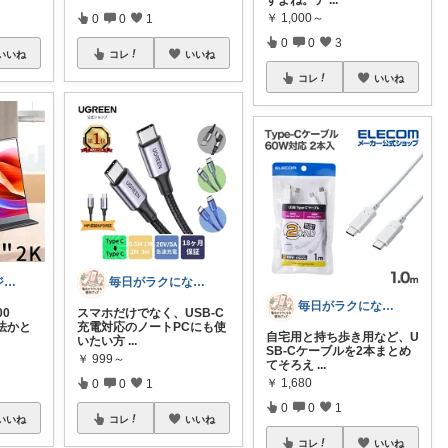
￥
1,000～
0
0
1
0
0
3
いいね
コレ
いいね
コレ
いいね
テストラ｜ガジェット・家電
毎日がラクになる便利グッズ
毎日がラクになる便利グッズ
00
スマホだけでなく、USB-C
法かと
充電対応のノートPCにも使
自宅用と持ち歩き用など、U
いたい方
...
SB-Cケーブルを2本まとめ
￥
999～
てそろえ
...
￥
1,680
0
0
1
0
0
1
いいね
コレ
いいね
コレ
いいね