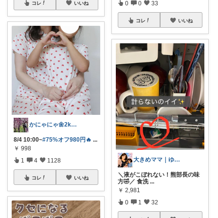
0
0
33
コレ
いいね
コレ
いいね
かにゃにゃ🌼2kids mama
8/4 10:00~
#75%オフ980円🔥
...
￥
998
大きめママ｜ゆる育児と暮らしアイテム
1
4
1128
＼液がこぼれない！熊部長の味
コレ
いいね
方🤣／ 食洗
...
￥
2,981
0
1
32