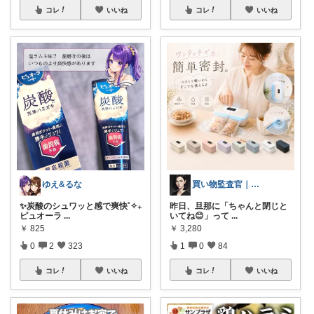
コレ
いいね
コレ
いいね
ゆえ&るな
買い物監査官｜損する商品、排除します
✨炭酸のシュワッと感で爽快˚✧₊
昨日、旦那に「ちゃんと閉じと
ピュオーラ
...
いてね😊」って
...
￥
825
￥
3,280
0
2
323
1
0
84
コレ
いいね
コレ
いいね