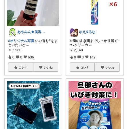
あやみん🍀美容×健康×子ども
ゆえ&るな
#オリジナル写真
いい香り”をま
✨歯のすき間までしっかり届く˚
といたいと
...
✧₊クリニカ
...
￥
5,980
￥
2,140
0
0
636
0
0
149
コレ
いいね
コレ
いいね