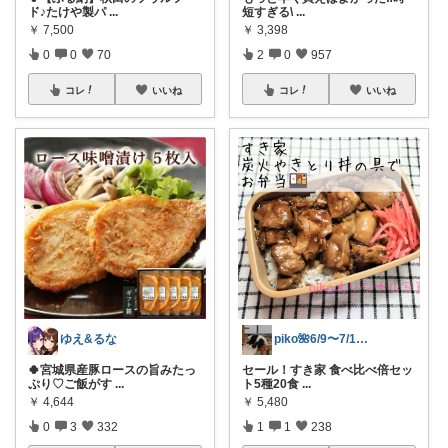
ド♪たけや製パ
...
短すぎる\
...
￥
7,500
￥
3,398
0
0
70
2
0
957
コレ
いいね
コレ
いいね
ゆえ&るな
piko🌺6/9〜7/1感謝✨️
🍀宮城県産豚ロースの旨みたっ
セール！すき家 食べ比べ倍セッ
ぷり♡ご飯がす
...
ト5種20食
...
￥
4,644
￥
5,480
0
3
332
1
1
238