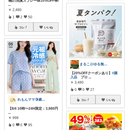
\靴の消臭スプレー👟10%OFF🉐/
...
￥
2,480
1
2
50
コレ
いいね
まるこ@ゆる無添加
【20%OFFクーポンあり】
#購
入品
プロ
...
￥
3,480
0
0
27
れもんママ🍋歳の差3姉妹の母
コレ
いいね
【8/4 10時〜24H限定：3,980円
...
￥
998
0
0
95