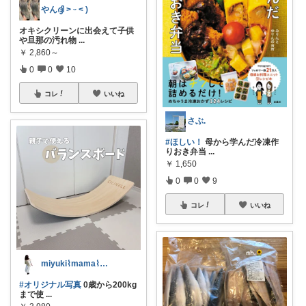
やんദ്ദി ˃ ᵕ ˂ )
オキシクリーンに出会えて子供
や旦那の汚れ物
...
￥
2,860～
0
0
10
コレ
いいね
さぶ.
#ほしい！
母から学んだ冷凍作
りおき弁当
...
￥
1,650
0
0
9
コレ
いいね
miyuki⌇mama⌇注文住宅計画中
#オリジナル写真
0歳から200kg
まで使
...