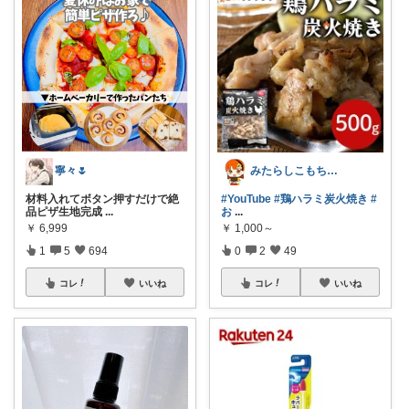
寧々🌷
みたらしこもちさん
材料入れてボタン押すだけで絶
#YouTube
#鶏ハラミ炭火焼き
#
品ピザ生地完成
...
お
...
￥
6,999
￥
1,000～
1
5
694
0
2
49
コレ
いいね
コレ
いいね