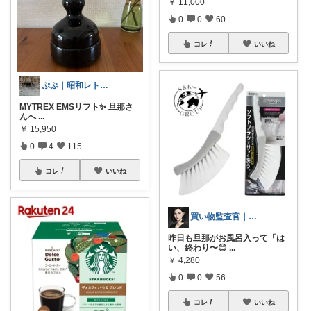
￥
11,000
0
0
60
コレ
いいね
ぷぷ｜昭和レトロの器好き
MYTREX EMSリフト✨ 旦那さ
んへ
...
￥
15,950
0
4
115
コレ
いいね
買い物監査官｜損する商品、排除します
昨日も旦那がお風呂入って「は
い、終わり〜😊
...
￥
4,280
0
0
56
コレ
いいね