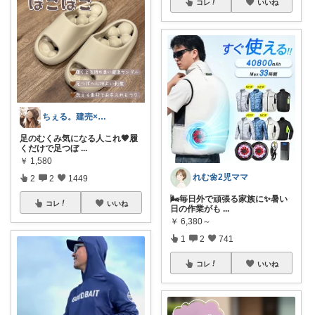
コレ
いいね
ちぇる。建売×暖色お家づくり
足のむくみ気になる人これ🤎履
くだけで足つぼ
...
￥
1,580
れむ🌼2児ママ
2
2
1449
🌬️毎日外で頑張る家族に✨暑い
コレ
いいね
日の作業がも
...
￥
6,380～
1
2
741
コレ
いいね