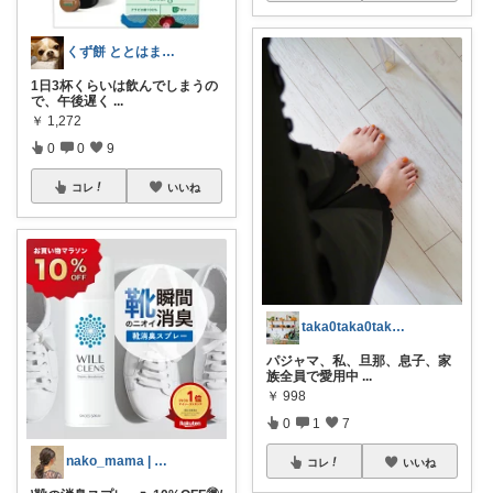
くず餅 ととはまだ16だからぁ🎂
1日3杯くらいは飲んでしまうの
で、午後遅く
...
￥
1,272
0
0
9
コレ
いいね
taka0taka0taka0 北欧🌿
パジャマ、私、旦那、息子、家
族全員で愛用中
...
￥
998
0
1
7
nako_mama | オリ写メイン🐈
コレ
いいね