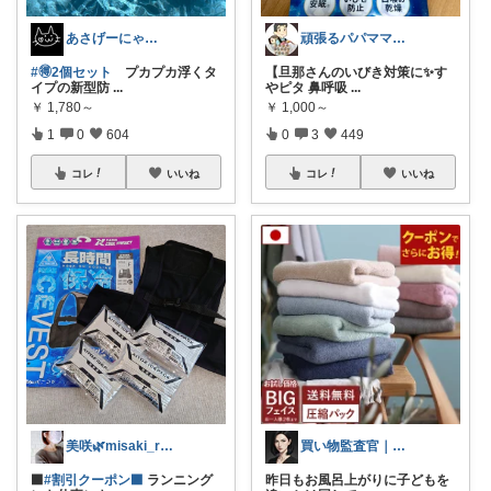
あさげーにゃ🐈‍⬛✨
頑張るパパママ応援隊@育児・子供用品紹介
#🉐2個セット
プカプカ浮くタ
【旦那さんのいびき対策に✨す
イプの新型防
...
やピタ 鼻呼吸
...
￥
1,780～
￥
1,000～
1
0
604
0
3
449
コレ
いいね
コレ
いいね
美咲🌿misaki_room_ig
買い物監査官｜損する商品、排除します
⬛
#割引クーポン⬛
ランニング
昨日もお風呂上がりに子どもを