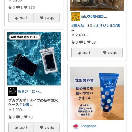
￥
3,980
0
1
770
mh.🌻6歳4歳0歳の母.お礼💐↓
コレ
いいね
#購入品
8/5
#オリジナル写真
...
￥
2,490～
0
1
58
コレ
いいね
あさげーにゃ🐈‍⬛✨
プカプカ浮くタイプの新型防水
ケース
#１個
...
￥
1,000～
0
0
48
Tongalips
コレ
いいね