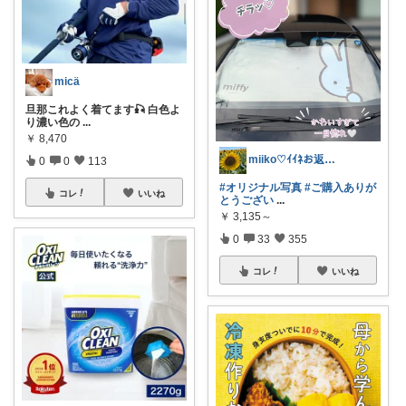
micä
旦那これよく着てます🎣 白色よ
り濃い色の
...
￥
8,470
miiko♡ｲｲﾈお返し遅れ気味です🙏
0
0
113
#オリジナル写真
#ご購入ありが
コレ
いいね
とうござい
...
￥
3,135～
0
33
355
コレ
いいね