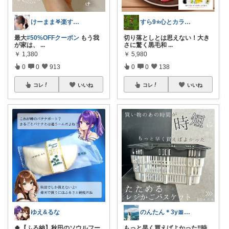
けーまま𖤐楽する家づくり☀︎*.｡
すら9⭐️心とカラダを満たす美味しいもの
最大
#50%OFFクーポン
もう我
切り落としとは思えない！大き
が家は、
...
さに驚く黒毛和
...
￥
1,380
￥
5,980
0
0
913
0
0
138
コレ
いいね
コレ
いいね
ゆえ&るな
のんたん＊3y🎀1y👶🏻🍼
🍀【ふる納】秋田のソウルフー
もっと早く買えばよかった‼︎時