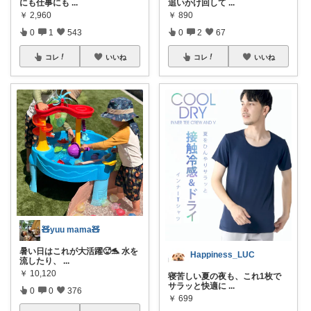
にも仕事にも
...
追いかけ回して
...
￥
2,960
￥
890
0
1
543
0
2
67
コレ
いいね
コレ
いいね
🧸yuu mama🧸
暑い日はこれが大活躍🥵🐬 水を
Happiness_LUC
流したり、
...
￥
10,120
寝苦しい夏の夜も、これ1枚で
サラッと快適に
...
0
0
376
￥
699