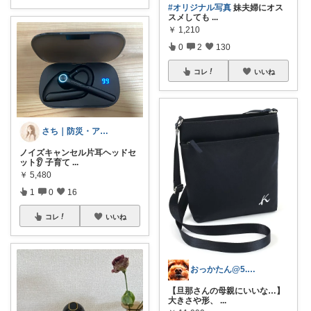
#オリジナル写真
妹夫婦にオス
スメしても
...
￥
1,210
0
2
130
コレ
いいね
さち｜防災・アウトドア雑貨
ノイズキャンセル片耳ヘッドセ
ット👂 子育て
...
￥
5,480
1
0
16
コレ
いいね
おっかたん@5.6日経由購入感謝です！！
【旦那さんの母親にいいな…】
大きさや形、
...