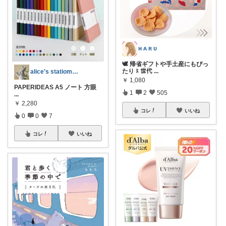
ʜ ᴀ ʀ ᴜ
🕊️ 帰省ギフトや手土産にもぴっ
たり〻世代
...
alice's statiomery
￥
1,080
PAPERIDEAS A5 ノート 方眼
1
2
505
...
￥
2,280
コレ
いいね
0
0
7
コレ
いいね