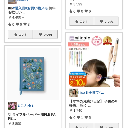
￥
3,599
8/6
#購入品
#お買い物メモ
何年
0
0
6
も欲しい
...
￥
4,400～
コレ
いいね
0
0
3
コレ
いいね
hisa🍼子育て×大人可愛いお気に入り
【ママのお助け日記】 子供の耳
掃除、 暗く
...
🌷こふゆ🌷
￥
1,740
♡ ライフルペーパー RIFLE PA
0
1
5
PE
...
￥
8,800
コレ
いいね