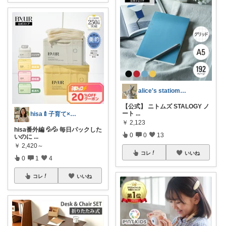
alice's statiomery
【公式】 ニトムズ STALOGY ノ
ート
...
hisa🍼子育て×大人可愛いお気に入り
￥
2,123
hisa番外編 💦💦 毎日パックした
0
0
13
いのに
...
￥
2,420～
コレ
いいね
0
1
4
コレ
いいね