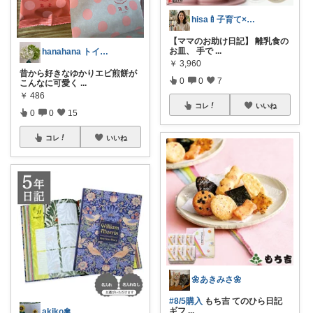
hisa🍼子育て×大人可愛いお気に入り
【ママのお助け日記】 離乳食の
お皿、 手で
...
hanahana トイストーリー5観たい
￥
3,960
昔から好きなゆかりエビ煎餅が
0
0
7
こんなに可愛く
...
￥
486
コレ
いいね
0
0
15
コレ
いいね
🌼あきみさ🌼
#8/5購入
もち吉 てのひら日記
ギフ
...
akiko✾