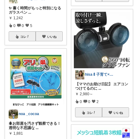
✨ 書く時間がもっと特別になる
ガラスペン
...
￥
1,242
0
0
5
コレ
いいね
hisa🍼子育て×大人可愛いお気に入り
【ママのお助け日記】 エアコン
つけてるのに
...
￥
2,980～
0
0
2
コレ
いいね
noa _cocoa
🐜お部屋を汚さず観察できる！
透明な不思議な
...
￥
1,881