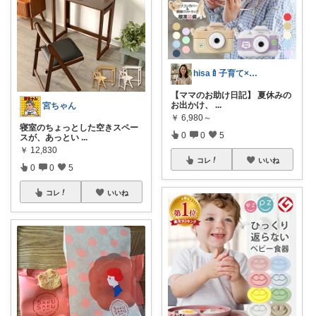
hisa🍼子育て×大人可愛いお気に入り
【ママのお助け日記】 夏休みの
お出かけ、
...
宮ちゃん
￥
6,980～
寝室のちょっとした空きスペー
0
0
5
スが、あっとい
...
￥
12,830
コレ
いいね
0
0
5
コレ
いいね