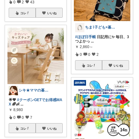
0
2
43
コレ
いいね
ちま⌇子ども×暮らし×おうち学習
#ほぼ日手帳
日記用に✨ 毎日、3
つよかっ
...
￥
2,860～
0
0
2
コレ
いいね
シキ★ママの暮らし、キッズ
🌟💖
#クーポンGETでお得感MA
X
🌈👶
...
￥
8,980
0
0
7
コレ
いいね