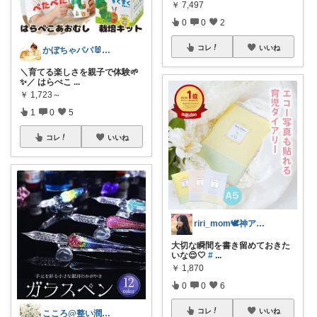
￥
7,497
0
0
2
コレ
いいね
かぼちゃパパ🐰経由購入感謝です♪
＼育てる楽しさを親子で体験🌱
✨／ はらぺこ
...
￥
1,723～
1
0
5
コレ
いいね
riri_mom🕊️神アイテム✨
大切な瞬間を書き留めておきた
いな😌🤍
#
...
￥
1,870
0
0
6
コレ
いいね
こころ@整い潤う生活