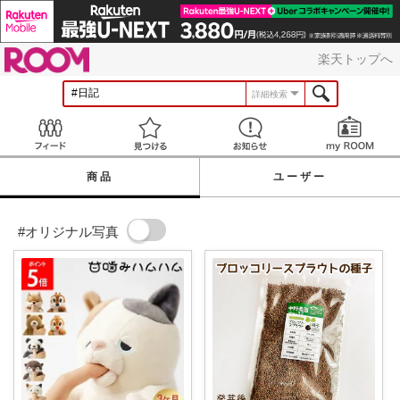
ROOM
楽天トップへ
詳細検索
Feed
見つける
お知らせ
商品
ユーザー
#オリジナル写真