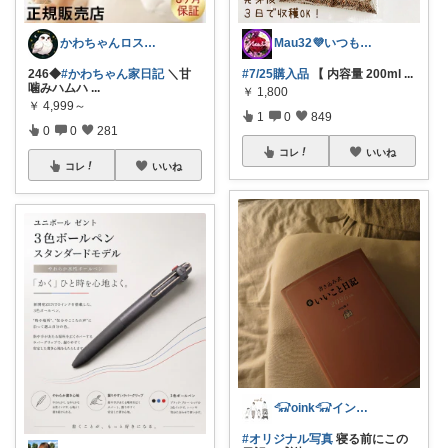
​かわちゃんロス✨️@コラムで綴る紹介
Mau32💜いつも有難うございます😊
246◆
#かわちゃん家日記
＼甘
#7/25購入品
【 内容量 200ml
...
噛みハムハ
...
￥
1,800
￥
4,999～
1
0
849
0
0
281
コレ
いいね
コレ
いいね
𓃟oink𓃟インテリア・雑貨・服
#オリジナル写真
寝る前にこの