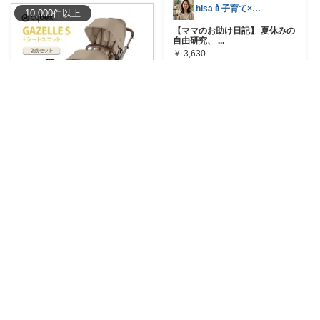
hisa🍼子育て×大人可愛いお気に入り
10,000
件
以上
【ママのお助け日記】 夏休みの
自由研究、
...
￥
3,630
1
0
1
コレ
いいね
シキ★ママの暮らし、キッズ
🌟👶👶💖【ポイント20倍！】🌟
👶👶💖
#セ
...
￥
148,500
0
0
11
コレ
いいね
シキ★ママの暮らし、キッズ
🔥💥💡
#クーポン使用でお得！
✨🌟📚
...
￥
1,410