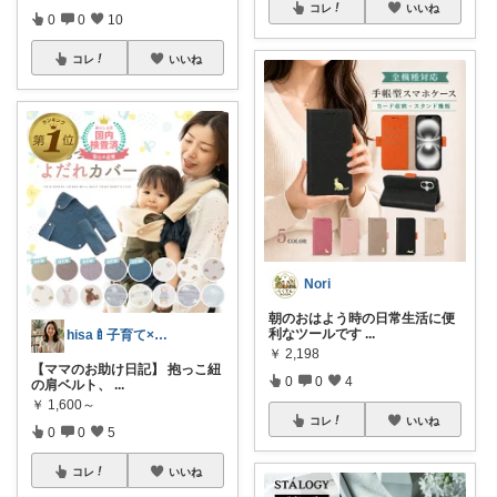
コレ
いいね
0
0
10
コレ
いいね
Nori
朝のおはよう時の日常生活に便
利なツールです
...
hisa🍼子育て×大人可愛いお気に入り
￥
2,198
【ママのお助け日記】 抱っこ紐
0
0
4
の肩ベルト、
...
￥
1,600～
コレ
いいね
0
0
5
コレ
いいね