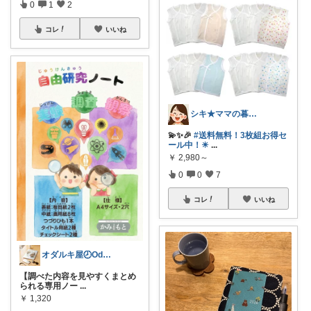
0
1
2
コレ
いいね
シキ★ママの暮らし、キッズ
💫✨🎉
#送料無料！3枚組お得セ
ール中！☀
...
￥
2,980～
0
0
7
コレ
いいね
オダルキ屋🕗Oda-ruki08
【調べた内容を見やすくまとめ
られる専用ノー
...
￥
1,320