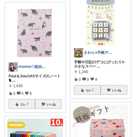
さわら⭐手帳デコと読書好き
手帳や日記のデコにぴったり✨
小さなスペー
...
miomio♡経由購入感謝♡
￥
1,240
Paul＆JoeのA5サイズのノート
0
0
9
🐈
...
￥
1,430
コレ
いいね
0
0
8
コレ
いいね