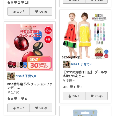
0
2
18
コレ
いいね
hisa🍼子育て×大人可愛いお気に入り
【ママのお助け日記】 プールや
水遊びのあと
...
hisa🍼子育て×大人可愛いお気に入り
￥
980～
hisa番外編 💦💦 クッションファ
0
1
2
ンデ、
...
￥
1,430
コレ
いいね
0
1
6
コレ
いいね