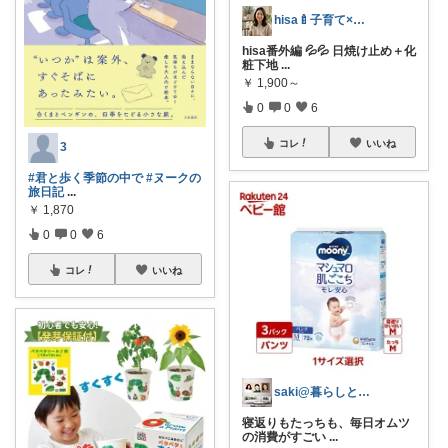
hisa🍼子育て×大人可愛いお気に入り
hisa番外編 💦💦 日焼け止め＋化
粧下地
...
￥
1,900～
0
0
6
コレ
いいね
3
#君と歩く季節の中で
#ヌークの
旅日記
...
￥
1,870
0
0
6
コレ
いいね
saki@暮らしと子育て在宅ワーク
寝返りもたっちも、毎日オムツ
の消費がすごい
...