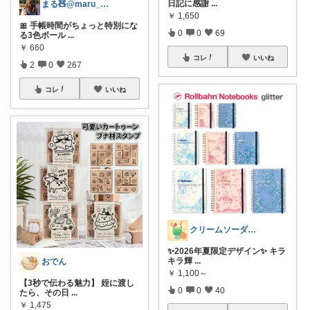
日記に感謝
...
まる🧸@maru_kmania
￥
1,650
🎀 手帳時間がちょっと特別にな
0
0
69
る3色ボール
...
￥
660
コレ
いいね
2
0
267
コレ
いいね
クリームソーダ♫昭和平成レトロ好き母
✨2026年夏限定デザイン✨ キラ
キラ輝
...
おでん
￥
1,100～
【3秒で伝わる魅力】 姪に渡し
0
0
40
たら、その日
...
￥
1,475