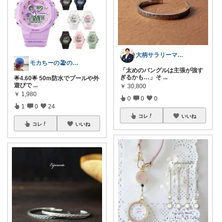
大柄サラリーマンの装い部屋
モカちーの🏖️のんびりライフ🐈✨
「太めのバングルは主張が強す
ぎるかも…」そ
...
🌟4.60🌟 50m防水でプールや外
遊びで
...
￥
30,800
￥
1,980
0
0
0
1
0
24
コレ
いいね
コレ
いいね