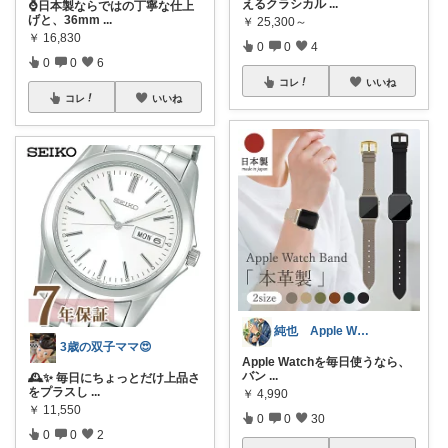
えるクラシカル
...
⌚日本製ならではの丁寧な仕上
げと、36mm
...
￥
25,300～
￥
16,830
0
0
4
0
0
6
コレ
いいね
コレ
いいね
純也 Apple Watch関連紹介
3歳の双子ママ😍
Apple Watchを毎日使うなら、
バン
...
🕰️✨ 毎日にちょっとだけ上品さ
をプラスし
...
￥
4,990
￥
11,550
0
0
30
0
0
2