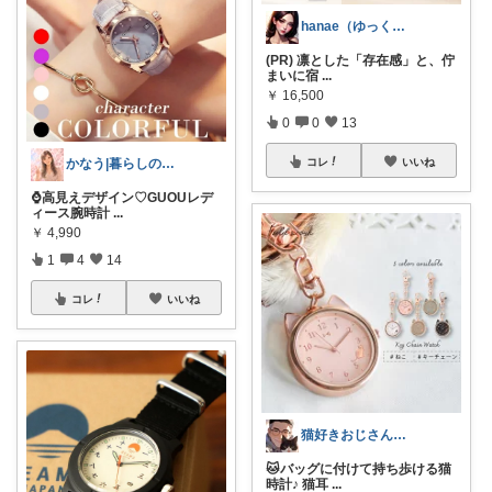
hanae（ゆっくりと進む）
(PR) 凛とした「存在感」と、佇
まいに宿
...
￥
16,500
0
0
13
かなう|暮らしの記録🌱
コレ
いいね
⌚高見えデザイン♡GUOUレデ
ィース腕時計
...
￥
4,990
1
4
14
コレ
いいね
猫好きおじさんのインテリア雑貨
🐱バッグに付けて持ち歩ける猫
時計♪ 猫耳
...