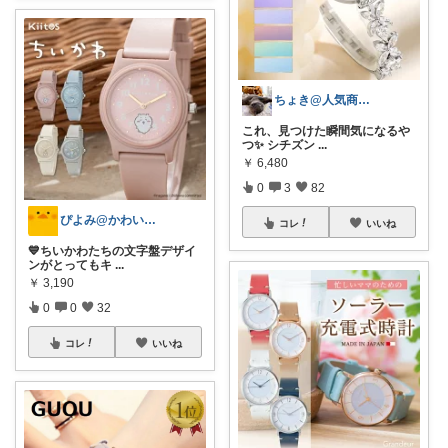
ちょき@人気商品紹介いつも購入ありがとう
これ、見つけた瞬間気になるや
つ✨ シチズン
...
￥
6,480
0
3
82
ぴよみ@かわいいグッズ紹介🚀🐻🍭
コレ
いいね
💙ちいかわたちの文字盤デザイ
ンがとってもキ
...
￥
3,190
0
0
32
コレ
いいね