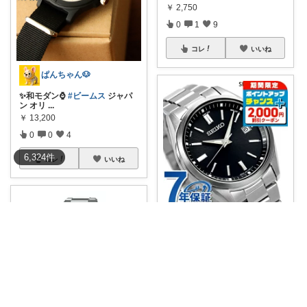
￥
2,750
0
1
9
コレ
いいね
ぱんちゃん🐶
✨和モダン⌚️
#ビームス
ジャパ
ン オリ
...
￥
13,200
0
0
4
6,324
件
コレ
いいね
ちょき@人気商品紹介いつも購入ありがとう
流通限定モデル✨！ セイコーセ
レクションの
...
￥
41,360
0
1
9
コレ
いいね