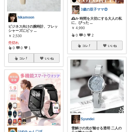
3歳の双子ママ😍
hikamoon
🕰️✨ 時間を大切にする大人の私
に、ぴった
...
ビジネス向けの腕時計、フレッ
￥
4,990
シャーズにピッ
...
0
0
2
￥
2,530
売切れ
コレ
いいね
0
0
1
コレ
いいね
Syundei
雪解けの光が魅せる透明 二人の
はやちゃん♡🛒✨感謝です💖🙏✨