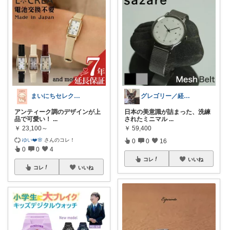
まいにちセレクトdays
グレゴリー／経由購入感謝です💕
アンティーク調のデザインが上
日本の美意識が詰まった、洗練
品で可愛い！
...
されたミニマル
...
￥
23,100～
￥
59,400
ゆい❤️🌸
さんのコレ！
0
0
16
0
0
4
コレ
いいね
コレ
いいね