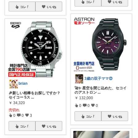
コレ
いいね
コレ
いいね
3歳の双子ママ😍
brian
🚀✨ 星空を閉じ込めた、セコイ
のアストロン
...
🎉新しい相棒をお探しですか？
セイコー 5ス
...
￥
132,000
￥
34,320
0
0
0
売切れ
0
0
3
コレ
いいね
コレ
いいね