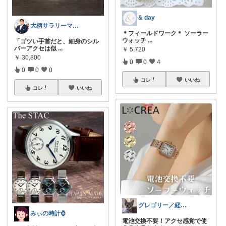
& day
大柄サラリーマンの装い部屋
＊フィールドワーク＊ ソーラー
ウォッチ
...
「ゴツい手首だと、細身のシル
バーアクセは似
...
￥
5,720
￥
30,800
0
0
4
0
0
0
コレ
いいね
コレ
いいね
グレゴリー／経由購入感謝です💕
みぃの時計⌚
電池交換不要！アクセ感覚で使