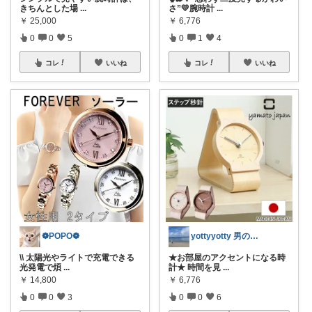
きちんとした場
...
さ”💛腕時計
...
￥
25,000
￥
6,776
0
0
5
0
1
4
コレ
いいね
コレ
いいね
❁POPO❁
yottyyotty 男の子ママの暮らし
\\ 太陽光やライトで充電できる
★お部屋のアクセントになる時
光発電で煩
...
計★ 時間を見
...
￥
14,800
￥
6,776
0
0
3
0
0
6