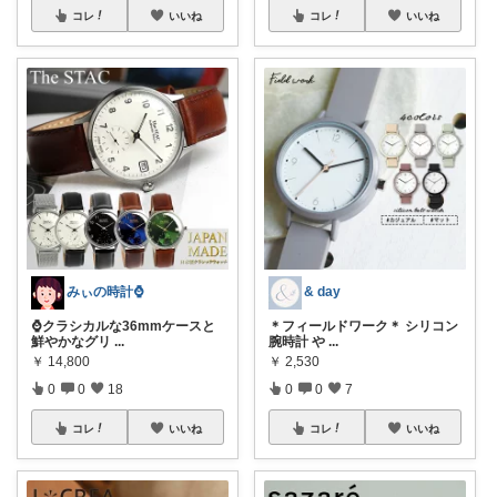
コレ
いいね
コレ
いいね
みぃの時計⌚
& day
⌚クラシカルな36mmケースと
＊フィールドワーク＊ シリコン
鮮やかなグリ
...
腕時計 や
...
￥
14,800
￥
2,530
0
0
18
0
0
7
コレ
いいね
コレ
いいね