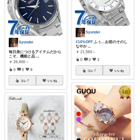
Syundei
#10%OFF
ふぅ…お前のそのし
Syundei
なやか
...
毎日身につけるアイテムだから
￥
21,560～
こそ、機能と品
...
0
0
3
￥
26,400～
0
0
8
コレ
いいね
コレ
いいね