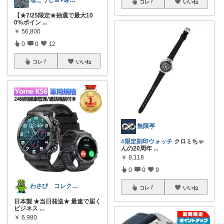
コレ
いいね
【★7/25限定★抽選で最大10
0%ポイン
...
￥
56,800
0
0
12
コレ
いいね
無限亭
#限定刻印ウォッチ
クロミちゃ
んの20周年
...
￥
8,118
0
0
9
わさび コレクションもご利用ください
コレ
いいね
日本製 ★当日発送★ 最速で届く
ビジネス
...
￥
6,980