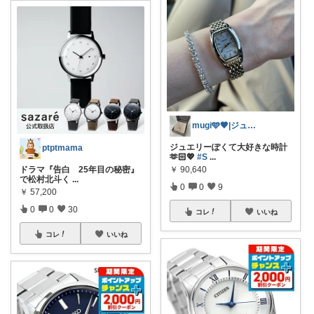
mugi🩵🤎|ジュエリー収集備忘録
ジュエリーぽくて大好きな時計
ptptmama
🫶🏻💖
#S
...
ドラマ『告白 25年目の秘密』
￥
90,640
で松村北斗く
...
0
0
9
￥
57,200
0
0
30
コレ
いいね
コレ
いいね