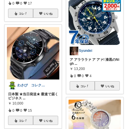
0
0
17
コレ
いいね
Syundei
ア アラララァ ア アァ! 漆黒のNi
gh
...
￥
13,200
0
0
4
わさび コレクションもご利用ください
コレ
いいね
日本製 ★当日発送★ 最速で届く
ビジネス
...
￥
10,000
0
0
15
コレ
いいね