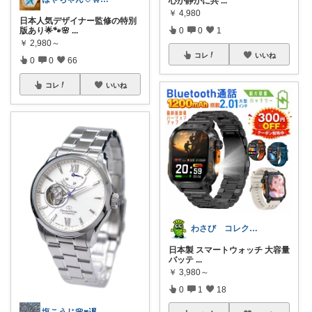
心が静かに共
...
￥
4,980
日本人気デザイナー監修の特別
0
0
1
版あり🌟🐾🌸
...
￥
2,980～
コレ
いいね
0
0
66
コレ
いいね
わさび コレクションもご利用ください
日本製 スマートウォッチ 大容量
バッテ
...
￥
3,980～
0
1
18
塩こうじ🌸♥️遅れてます🙏💦