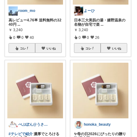
room_mo
よーひ
高レビュー4.76🌟 送料無料の32
日本三大美肌の湯・嬉野温泉の
40円
...
名物が自宅で楽
...
￥
3,240
￥
3,240
0
0
40
0
0
26
コレ
いいね
コレ
いいね
ぺぷぽん@うさぎ♡コメ返休止中
honoka_beauty
#テレビで紹介
濃厚でとろける
✨母の日2026にぴったりの贈り