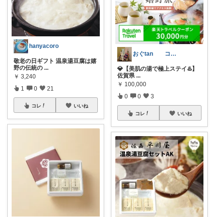
hanyacoro
おぐtan コレクション見やすいよ！
敬老の日ギフト 温泉湯豆腐は嬉
野の伝統の
...
💎【美肌の湯で極上ステイ♨️】
佐賀県
...
￥
3,240
￥
100,000
1
0
21
0
0
3
コレ
いいね
コレ
いいね