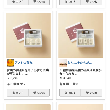
コレ
いいね
コレ
いいね
アメショ猫丸
もとこ:🍀からだ想いのやさしいROOM
付属の調理水を用いる事で 豆腐
☺️ 嬉野温泉名物の温泉湯豆腐が
が溶け出し、
...
食べられる
...
￥
3,240
￥
3,240
0
0
25
0
0
0
コレ
いいね
コレ
いいね