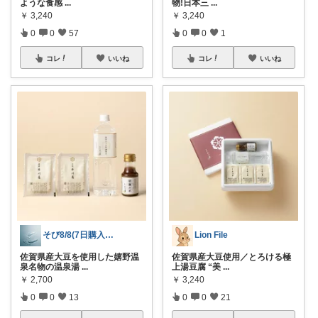
ような食感
...
物!日本三
...
￥
3,240
￥
3,240
0
0
57
0
0
1
コレ
いいね
コレ
いいね
そび8/8(7日購入感謝です末広がり㊗
Lion File
佐賀県産大豆を使用した嬉野温
佐賀県産大豆使用／とろける極
泉名物の温泉湯
...
上湯豆腐 “美
...
￥
2,700
￥
3,240
0
0
13
0
0
21