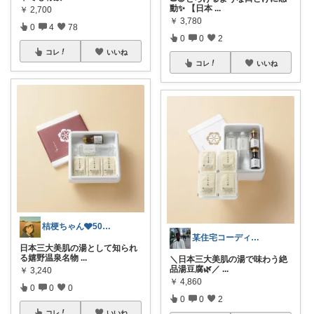
動✨ 【日本
...
￥
2,700
￥
3,780
0
4
78
0
0
2
コレ
いいね
コレ
いいね
桔梗ちゃん🩶50代ｵﾊﾞｾﾚｸﾄ
某住宅コーディネーター🏠の一押し品
日本三大美肌の湯として知られ
る嬉野温泉名物
...
＼日本三大美肌の湯で味わう絶
品湯豆腐🌿／
...
￥
3,240
￥
4,860
0
0
0
0
0
2
コレ
いいね