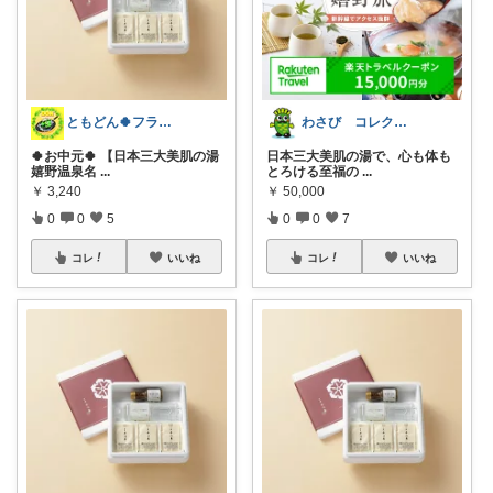
ともどん🍀フライパン料理ある暮らし🍳
わさび コレクションもご利用ください
🍀お中元🍀 【日本三大美肌の湯
日本三大美肌の湯で、心も体も
嬉野温泉名
...
とろける至福の
...
￥
3,240
￥
50,000
0
0
5
0
0
7
コレ
いいね
コレ
いいね