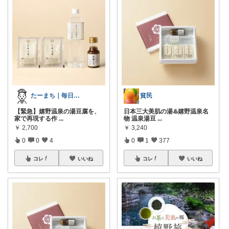
たーまち｜毎日10時 楽天超目玉
貧民
【緊急】嬉野温泉の湯豆腐を、
日本三大美肌の湯♨️嬉野温泉名
家で再現する作
...
物 温泉湯豆
...
￥
2,700
￥
3,240
0
0
4
0
1
377
コレ
いいね
コレ
いいね