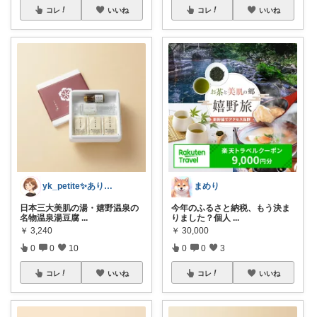
コレ
いいね
コレ
いいね
yk_petite✨ありがとう😊
まめり
日本三大美肌の湯・嬉野温泉の
今年のふるさと納税、もう決ま
名物温泉湯豆腐
...
りました？個人
...
￥
3,240
￥
30,000
0
0
10
0
0
3
コレ
いいね
コレ
いいね