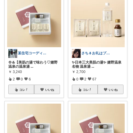
某住宅コーディネーター🏠の一押し品
さち🌷お礼はプロフで🙏😉
🍲♨️【美肌の湯で味わう♡嬉野
✨日本三大美肌の湯✨ 嬉野温泉
温泉の温泉湯
...
名物 温泉湯
...
￥
3,240
￥
2,700
2
0
6
0
2
67
コレ
いいね
コレ
いいね