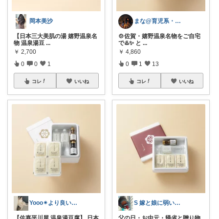
岡本美沙
まな@育児系・産後ダイエットと美容
【日本三大美肌の湯 嬉野温泉名
🍲佐賀・嬉野温泉名物をご自宅
物 温泉湯豆
...
で♨️✨ と
...
￥
2,700
￥
4,860
0
0
1
0
1
13
コレ
いいね
コレ
いいね
Yooo✴︎より良い暮らし✴︎
S 嫁と娘に弱い旦那
【佐嘉平川屋 温泉湯豆腐】 日本
父の日・お中元・帰省と贈り物