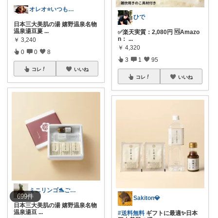
オレオ⭐️いつもありがとうございます🌸
ひで
日本三大美肌の湯 嬉野温泉名物
温泉湯豆萲
...
✅楽天実質：2,080円 🆚Amazo
n：
...
￥
3,240
￥
4,320
0
0
8
3
1
95
コレ
いいね
コレ
いいね
ミニリンゴ🐬ご縁に感謝🌻ありがとう
699
件
Sakiton💎
日本三大美肌の湯 嬉野温泉名物
温泉湯豆
...
#送料無料
ギフトに最適✨日本