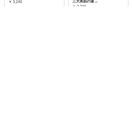
三大美肌の湯
...
￥
3,240
￥
2,700
0
0
22
0
0
22
コレ
いいね
コレ
いいね
P U Ko🌼トラベルもありがとう
yume♡
【日本三大美肌の湯 嬉野温泉名
物 温泉湯豆
...
🌟嬉野温泉で癒しのひととき
を！楽天トラベル
...
￥
2,700
￥
20,000
1
0
84
0
0
5
コレ
いいね