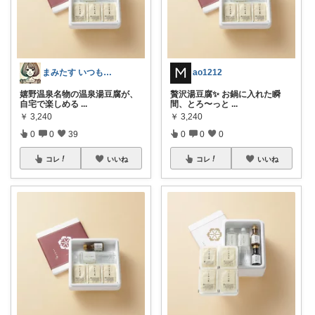
まみたす いつもありがとうございます♡
ao1212
嬉野温泉名物の温泉湯豆腐が、
贅沢湯豆腐✨ お鍋に入れた瞬
自宅で楽しめる
...
間、とろ〜っと
...
￥
3,240
￥
3,240
0
0
39
0
0
0
コレ
いいね
コレ
いいね