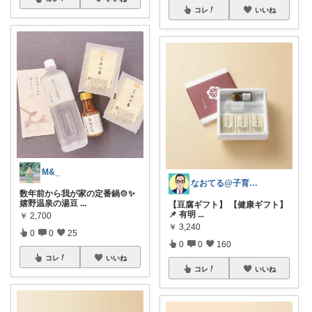
コレ
いいね
M&_
なおてる@子育て共働き いつもTHX🙏
数年前から我が家の定番鍋🍲✨
嬉野温泉の湯豆
...
【豆腐ギフト】 【健康ギフト】
📌 有明
...
￥
2,700
￥
3,240
0
0
25
0
0
160
コレ
いいね
コレ
いいね