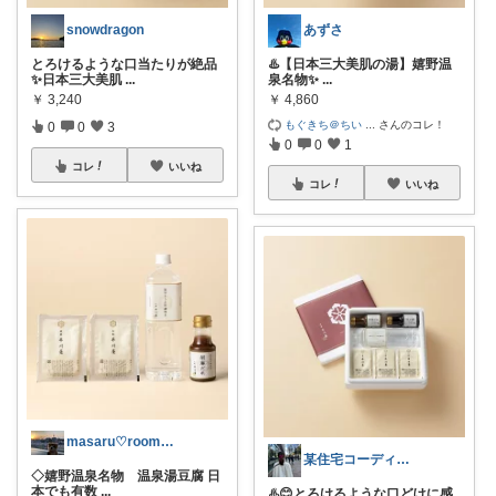
snowdragon
あずさ
とろけるような口当たりが絶品
♨️【日本三大美肌の湯】嬉野温
✨日本三大美肌
...
泉名物✨
...
￥
3,240
￥
4,860
もぐきち＠ちい
...
さんのコレ！
0
0
3
0
0
1
コレ
いいね
コレ
いいね
masaru♡room_5be
某住宅コーディネーター🏠の一押し品
◇嬉野温泉名物 温泉湯豆腐 日
本でも有数
...
♨️😊とろけるような口どけに感