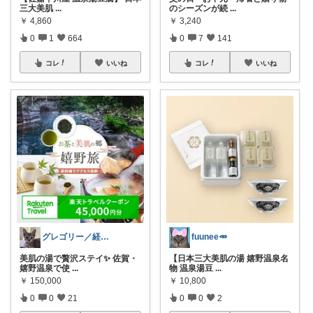
三大美肌
...
のシーズンが続
...
￥
4,860
￥
3,240
0
1
664
0
7
141
コレ
いいね
コレ
いいね
グレゴリー／経由購入感謝です💕
fuunee🥕
美肌の湯で贅沢ステイ✨ 佐賀・
【日本三大美肌の湯 嬉野温泉名
嬉野温泉で使
...
物 温泉湯豆
...
￥
150,000
￥
10,800
0
0
21
0
0
2