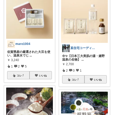
maro1004
某住宅コーディネーター🏠の一押し品
佐賀県産の厳選された大豆を使
い、温泉水でじ
...
🍲✨【日本三大美肌の湯・嬉野
温泉の名物】
...
￥
3,240
￥
2,700
1
2
5
2
0
1
コレ
いいね
コレ
いいね