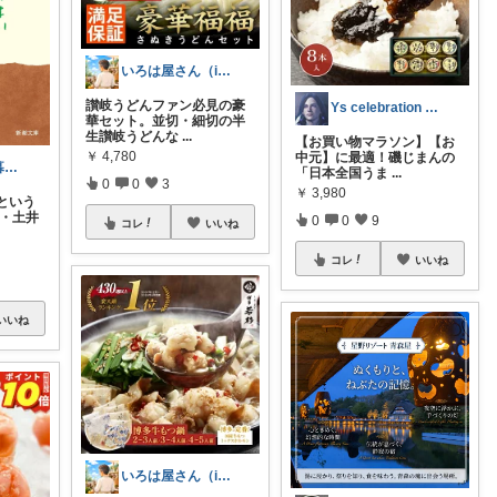
いろは屋さん（ic）
讃岐うどんファン必見の豪
Ys celebration day
華セット。並切・細切の半
生讃岐うどんな
...
【お買い物マラソン】【お
￥
4,780
中元】に最適！磯じまんの
あやの｜整う暮らしROOM
「日本全国うま
...
0
0
3
￥
3,980
という
家・土井
0
0
9
コレ
いいね
コレ
いいね
いいね
いろは屋さん（ic）