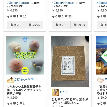
#☑sʜᴏᴘᴘɪɴɢʟɪsᴛ
⋆⸜ ɴᴇᴡ
#☑sʜᴏᴘᴘɪɴɢʟɪsᴛ
⋆⸜ ɴᴇᴡ
#☑sʜᴏᴘ
⸝⋆ 𐊰𐊠𐊯𐊦𐊰𐊤
...
⸝⋆ 𐊰𐊠𐊯𐊦𐊰𐊤
...
⸝⋆ 𐊰𐊠𐊯
￥
4,950
￥
5,390
￥
4,95
0
1
16
0
0
33
1
コレ
いいね
コレ
いいね
コ
かぼちゃパパ🐰経由購入感謝です♪
＼かわいい水族館和菓子を
「道後
作ろう🐧🌊✨／ ナチュラル
と豊か
あんこ
和菓子体験
...
やされ
￥
3,600
￥
50,0
ひし茶 2g×30包 60g (再投稿
です) ひし茶はほん
...
0
0
8
0