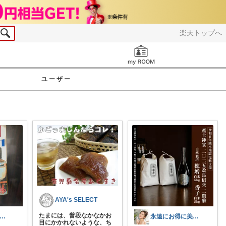
楽天トップへ
お知らせ
ユーザー
AYA's SELECT
たまには、普段なかなかお
児ママ｜飲食店経営｜使ってよかったもの
永遠にお得に美しく
目にかかれないような、ち