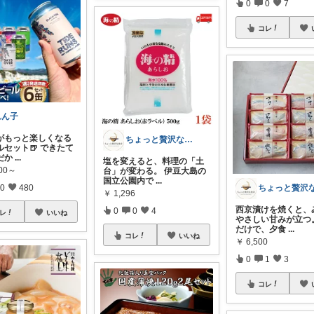
0
0
7
コレ
れん子
がもっと楽しくなる
ちょっと贅沢な食卓｜食卓を格上げする逸品
ルセット🍺 できたて
だか
...
塩を変えると、料理の「土
000～
台」が変わる。 伊豆大島の
国立公園内で
...
0
480
￥
1,296
西京漬けを焼くと、
0
0
4
レ
いいね
やさしい甘みが立つ
だけで、夕食
...
コレ
いいね
￥
6,500
0
1
3
コレ