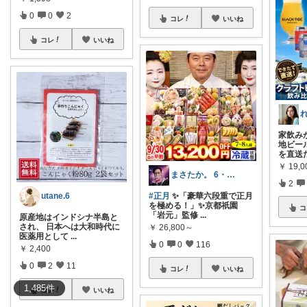
0
0
2
コレ
いいね
コレ
いいね
家飲み
地ビー
を直送
￥
19,
まさたか。 6・7日の経由購入感謝🙏
2
utane.6
#正月
✨「豪華六段重で正月
を極める！」✨京都祇園
コ
「岩元」監修
...
原産地はインドシナ半島と
され、 日本へは大和時代に
￥
26,800～
医薬用として
...
0
0
116
￥
2,400
0
2
11
コレ
いいね
1,485
件
コレ
いいね