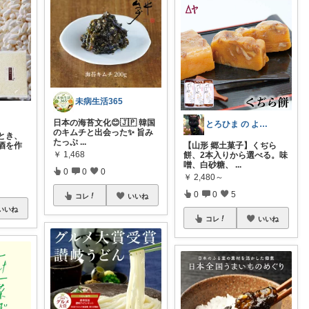
未病生活365
日本の海苔文化😊🇯🇵 韓国
とろひま の よろず屋～お得な商品たち～
のキムチと出会った✨ 旨み
とき、
たっぷ
...
酒を作
【山形 郷土菓子】くぢら
￥
1,468
餅、2本入りから選べる。味
噌、白砂糖、
...
0
0
0
￥
2,480～
0
0
5
コレ
いいね
いいね
コレ
いいね