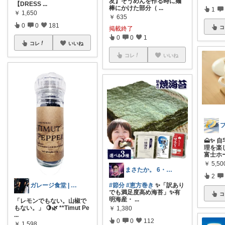
友】そうめんを作る時に麺
【DRESS
...
棒にかけた部分（
...
1
￥
1,650
￥
635
0
0
181
コ
掲載終了
0
0
1
コレ
いいね
コレ
いいね
🗻✨ 
理を楽
富士ホ
￥
5,50
まさたか。 6・7日の経由購入感謝🙏
2
ガレージ食堂 | 開業準備中
#節分
#恵方巻き
✨「訳あり
でも満足度高め海苔」✨有
コ
明海産・
...
「レモンでもない。山椒で
もない。」 🍋🌿 **Timut Pe
￥
1,380
...
0
0
112
￥
1,598