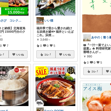
わさび コレクションもご利用ください
いい猫
さと納税】北海道旭
福井県で昔から愛され続け
万円 15000円分のク
る浜焼き鯖🐟 福井といえば
...
これ。浜焼
...
00
￥
3,648～
📖『一汁一菜でよい
0
7
0
0
5
提案』🍚 料理研究
善晴さんが
...
レ
いいね
コレ
いいね
￥
990
0
0
5
コレ