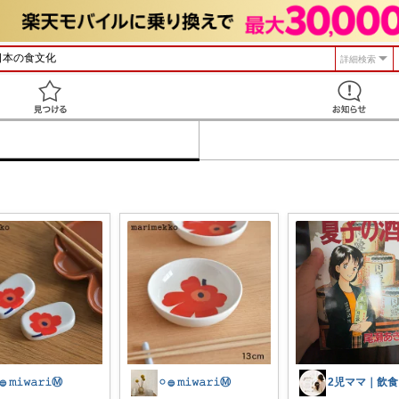
詳細検索
見つける
 𓐍 𝚖𝚒𝚠𝚊𝚛𝚒Ⓜ︎
𓏸 𓐍 𝚖𝚒𝚠𝚊𝚛𝚒Ⓜ︎
2