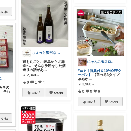
いいね
ちょっと贅沢な食卓｜食卓を格上げする逸品
にゃんこ🐈スローです🐢💦
蔵を丸ごと、岐阜から北海
道へ。 そんな決断をした酒
造りの話があ
...
#🥒✨【特典付＆10%OFFク
ーポン】
【選べる3タイプ
￥
2,340～
ちょっと贅沢な食卓｜食卓を格上げする逸品
🌿ぬか
...
0
1
4
￥
3,960～
みその
。 それ
0
0
6
コレ
いいね
コレ
いいね
いいね