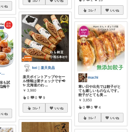
コレ
いいね
いいね
コレ
いいね
kei｜楽天良品
ちうう@キャンプとネコ様が好きです
楽天ポイントアップやセー
machi
ル情報は要チェックです📢
6味も試
✨ 北海道のわ
...
🤔梅干
寒い日や出先では餃子がと
￥
3,980
ても嬉しいものなんです。
餃子がとても美
...
0
0
9
￥
3,850
0
0
4
コレ
いいね
いいね
コレ
いいね