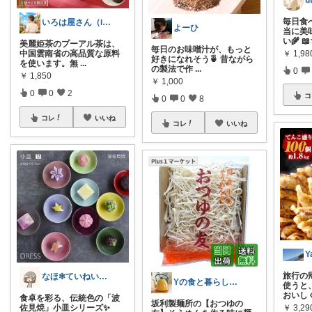
u
毎日食
いろは屋さん（ic）
よーひ
当に美
い🌾 
美麗姫茶のプーアル茶は、
毎日のお味噌汁が、もっと
￥
1,9
中国雲南省の高品質な原料
好きになれそう🍵 昔ながら
を使います。無
...
の製法で作
...
0
￥
1,850
￥
1,000
0
0
2
コ
0
0
8
コレ
いいね
コレ
いいね
旅行の
なほ✻ていねいな暮らし
Yの食と暮らしのROOM
使うと
おいし
食卓を彩る、伝統色の「波
坂利製麺所の【おつゆの
￥
3,29
佐見焼」小皿シリーズ✨