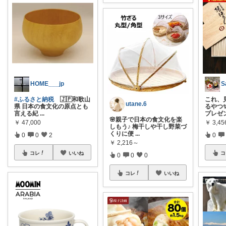
HOME___jp
S
#ふるさと納税
🇯🇵和歌山
これ、
utane.6
県 日本の食文化の原点とも
るやつ
言える紀
...
プレゼ
🌸親子で日本の食文化を楽
￥
47,000
￥
3,45
しもう♪ 梅干しや干し野菜づ
くりに便
...
0
0
2
0
￥
2,216～
コレ
いいね
コ
0
0
0
コレ
いいね