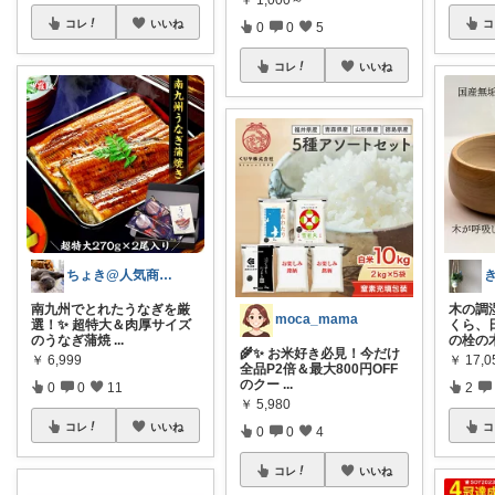
￥
1,000～
コレ
いいね
コ
0
0
5
コレ
いいね
ちょき@人気商品紹介いつも購入ありがとう
南九州でとれたうなぎを厳
木の調
moca_mama
選！✨ 超特大＆肉厚サイズ
くら、
のうなぎ蒲焼
...
の栓の
🌾✨ お米好き必見！今だけ
￥
6,999
￥
17,0
全品P2倍＆最大800円OFF
のクー
...
0
0
11
2
￥
5,980
コレ
いいね
コ
0
0
4
コレ
いいね