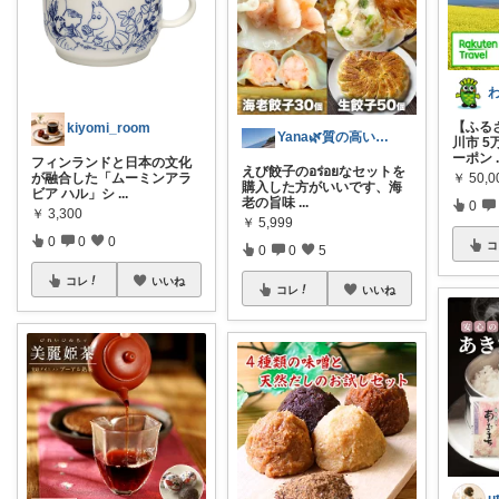
【ふる
kiyomi_room
Yana🌿質の高い暮らしのROOM
川市 5
ーポン
フィンランドと日本の文化
えび餃子のอร่อยなセットを
￥
50,0
が融合した「ムーミンアラ
購入した方がいいです、海
ビア ハル」シ
...
老の旨味
...
0
￥
3,300
￥
5,999
0
0
0
コ
0
0
5
コレ
いいね
コレ
いいね