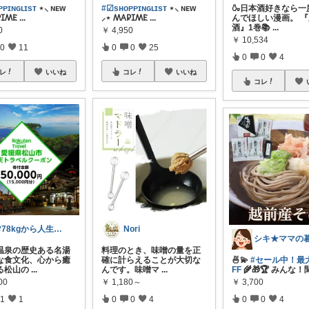
ᴘɪɴɢʟɪsᴛ
⋆⸜ ɴᴇᴡ
#☑sʜᴏᴘᴘɪɴɢʟɪsᴛ
⋆⸜ ɴᴇᴡ
🍶日本酒好きなら一
𐊦𐊰𐊤
...
⸝⋆ 𐊰𐊠𐊯𐊦𐊰𐊤
...
んでほしい漫画。 
酒』1巻📚
...
0
￥
4,950
￥
10,534
0
11
0
0
25
0
0
4
レ
いいね
コレ
いいね
コレ
🌸78kgから人生最後のダイエット挑戦
Nori
温泉の歴史ある名湯
料理のとき、味噌の量を正
な食文化、心から癒
確に計らえることが大切な
🍜💫
#セール中！最大
る松山の
...
んです。味噌マ
...
FF
🌾🎁🏆 みんな！
00
￥
1,180～
￥
3,700
1
1
0
0
4
0
0
4