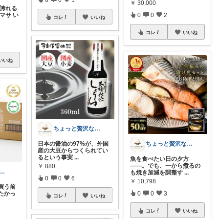
￥
30,000
に誇れる
マサ い
0
0
2
コレ
いいね
コレ
いいね
いいね
ちょっと贅沢な食卓｜食卓を格上げする逸品
ちょっと贅沢な食卓｜食卓を格上げする逸品
日本の醤油の97%が、外国
産の大豆からつくられてい
るという事実
...
魚を食べたい日の夕方
——。でも、一から煮るの
￥
880
RIA🌿時短＆家事ラク
も焼き加減を調整す
...
0
0
6
￥
10,798
買う前
たかっ
0
0
3
コレ
いいね
コレ
いいね