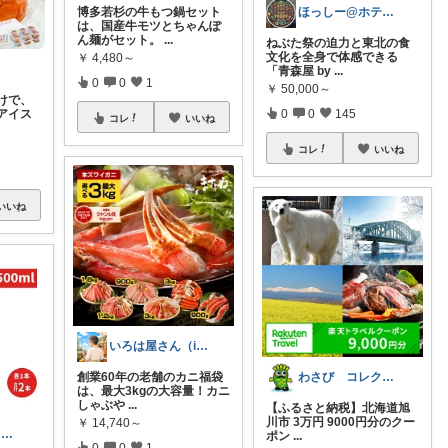
ほっしー@ホテルのような家を目指して
博多若杉の牛もつ鍋セット
は、国産牛モツとちゃんぽ
ん麺がセット。
...
ねぶた祭の迫力と東北の食
文化を全身で体感できる
￥
4,480～
「青森屋 by
...
0
0
1
￥
50,000～
けで、
アイス
0
0
145
コレ
いいね
コレ
いいね
いいね
いろは屋さん（ic）
わさび コレクションもご利用ください
創業60年の老舗のカニ福袋
は、最大3kgの大容量！カニ
しゃぶや
...
【ふるさと納税】北海道旭
川市 3万円 9000円分のクー
￥
14,740～
ガレージ食堂 | 開業準備中
ポン
...
0
0
1