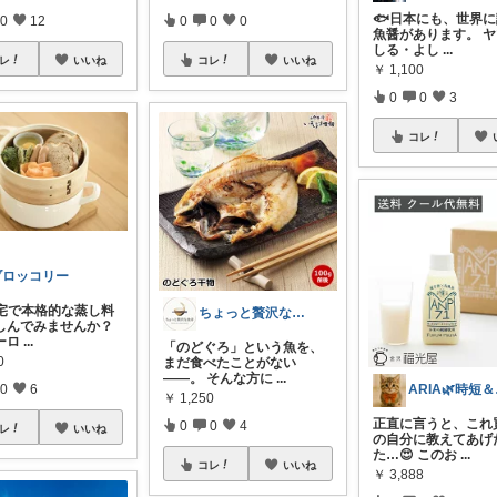
🐟日本にも、世界
0
12
0
0
0
魚醤があります。 ヤ
しる・よし
...
レ
いいね
コレ
いいね
￥
1,100
0
0
3
コレ
ブロッコリー
自宅で本格的な蒸し料
ちょっと贅沢な食卓｜食卓を格上げする逸品
しんでみませんか？
ーロ
...
「のどぐろ」という魚を、
0
まだ食べたことがない
——。 そんな方に
...
A
0
6
￥
1,250
正直に言うと、これ
0
0
4
レ
いいね
の自分に教えてあげ
た…😍 このお
...
コレ
いいね
￥
3,888