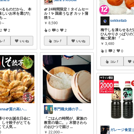
tane.6
Sara's ROOM
べるものだから、 本
🌿 24時間限定！タイムセー
味しいお米を選びた
ル！✨ 国産うなぎ カット蒲
ち
...
焼 5
...
sekkeilab
80～
￥
8,590
梅干しを凍らせるだ
2
2
0
0
2
ひんやりさっぱりの
梅に変身! 「
...
レ
いいね
コレ
いいね
￥
3,480
0
2
0
コレ
Yana🌿質の高い暮らしのROOM
専門職夫婦の子育てラジオ
帰りやお誕生日会に
「ごはんの時間が、家族の
、しそ餃子がとても
教育の場に。」木曽さわら
くて人気
...
のおひつで届け
...
0
￥
22,000～