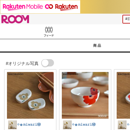
ROOM
Feed
商品
#オリジナル写真
𓏸 𓐍 𝚖𝚒𝚠𝚊𝚛𝚒Ⓜ︎
𓏸 𓐍 𝚖𝚒𝚠𝚊𝚛𝚒Ⓜ︎
𓏸