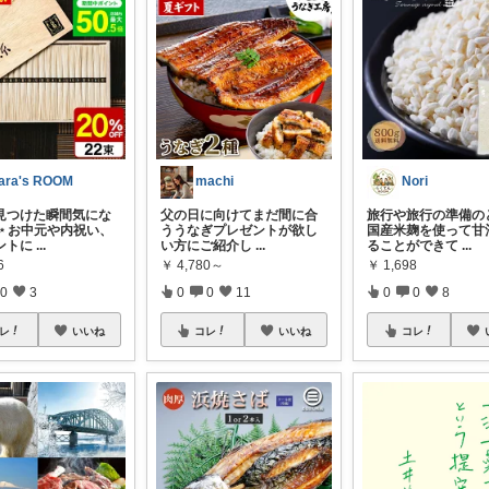
ara's ROOM
machi
Nori
見つけた瞬間気にな
父の日に向けてまだ間に合
旅行や旅行の準備の
✨ お中元や内祝い、
ううなぎプレゼントが欲し
国産米麹を使って甘
ントに
...
い方にご紹介し
...
ることができて
...
6
￥
4,780～
￥
1,698
0
3
0
0
11
0
0
8
レ
いいね
コレ
いいね
コレ