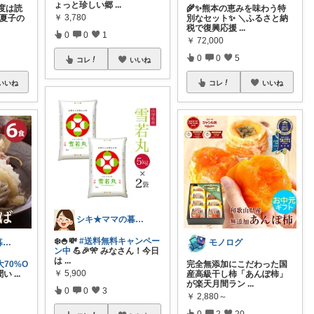
ょっと珍しい郷
...
度は読
🌾✨熊本の恵みを味わう特
￥
3,780
『夏子の
別なセット✨ ＼ふるさと納
税で復興応援
...
0
0
1
￥
72,000
0
0
5
コレ
いいね
いいね
コレ
いいね
シキ★ママの暮らし、キッズ
❄️🍚💸
#送料無料キャンペー
シキ★ママの暮らし、キッズ
モノログ
ン中
💪🎉🎌 みなさん！今日
は
...
70%O
完全無添加にこだわった国
￥
5,900
聞い
...
産高級干し柿「あんぽ柿」
が楽天月間ラン
...
0
0
3
￥
2,880～
0
2
20