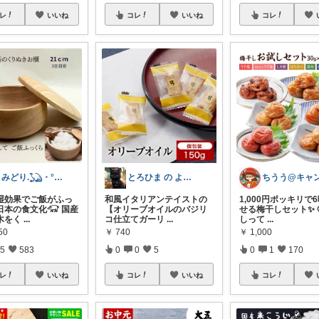
レ
いいね
コレ
いいね
コレ
きみどり.𓆏・°いつも感謝です
とろひま の よろず屋～お得な商品たち～
湿効果でご飯がふっ
和風イタリアンテイストの
1,000円ポッキリで
日本の食文化𓃟 国産
【オリーブオイルのバジリ
せる梅干しセット✨ 
木をく
...
コ仕立てガーリ
...
しって
...
50
￥
740
￥
1,000
5
583
0
0
5
0
1
170
レ
いいね
コレ
いいね
コレ