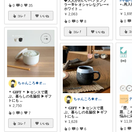
#半額×1
🩶大人かわいいペアタンブ
⋆⸜再
ラー🥂✨ オシャレなグレー×
0
0
35
...
ホワイト
...
￥
1,69
￥
2,063
コレ
いいね
0
0
0
8
コ
コレ
いいね
ちゃんころ🍀オリ写/インテリア/キッズ
＊ 𝐆𝐈𝐅𝐓 ＊ ▶センスで選
ぶ、暮らしの名脇役 ▶ギフ
ちゃんころ🍀オリ写/インテリア/キッズ
トにも
...
￥
2,750
「壁、
＊ 𝐆𝐈𝐅𝐓 ＊ ▶センスで選
題、こ
ぶ、暮らしの名脇役 ▶ギフ
0
0
7
悩みに
トにも
...
￥
11,
￥
1,628
コレ
いいね
0
0
0
6