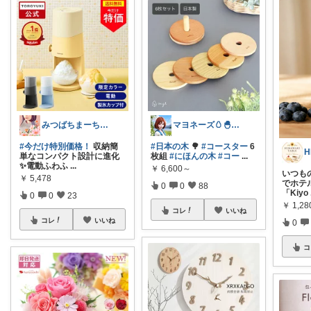
みつばちまーちᵀᴴᴬᴺᴷ ᵞᴼᵁ ◡̈*
マヨネーズ🥚‪🐣✨️お礼はプロフで♪
#今だけ特別価格！
収納簡
#日本の木
🌳
#コースター
6
単なコンパクト設計に進化
枚組
#にほんの木
#コー
...
✨電動ふわふ
...
￥
6,600～
いつも
￥
5,478
でホテル
0
0
88
「Kiyo
0
0
23
￥
1,2
コレ
いいね
コレ
いいね
0
コ