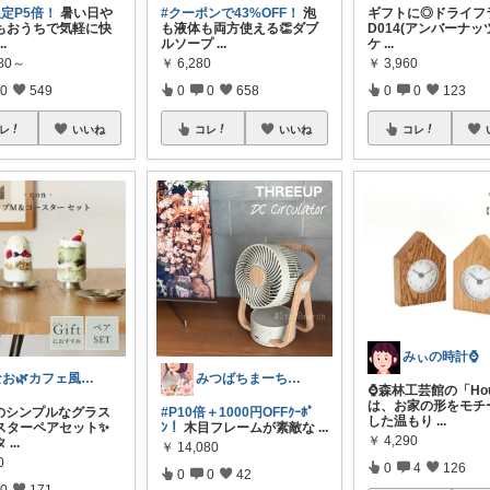
ﾝ限定P5倍！
暑い日や
#クーポンで43%OFF！
泡
ギフトに◎ドライフ
もおうちで気軽に快
も液体も両方使える👏ダブ
D014(アンバーナッツ
...
ルソープ
...
ケ
...
980～
￥
6,280
￥
3,960
0
549
0
0
658
0
0
123
レ
いいね
コレ
いいね
コレ
みぃの時計⌚
なお🌿カフェ風インテリア・雑貨好き
みつばちまーちᵀᴴᴬᴺᴷ ᵞᴼᵁ ◡̈*
⌚森林工芸館の「Ho
は、お家の形をモチ
lのシンプルなグラス
#P10倍＋1000円OFFｸｰﾎﾟ
した温もり
...
スターペアセット✨
ﾝ！
木目フレームが素敵な
...
￥
4,290
タ
...
￥
14,080
0
0
4
126
0
0
42
0
171