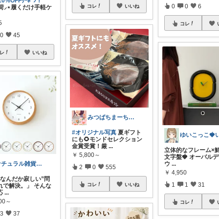
0%OFFｸｰﾎﾟﾝ！
0
0
6
コレ
いいね
入荷⸝⋆履くだけ手軽ケ
5
コレ
0
45
レ
いいね
みつばちまーちᵀᴴᴬᴺᴷ ᵞᴼᵁ ◡̈*
#オリジナル写真
夏ギフト
にも🌻モンドセレクション
金賞受賞！厳
...
立体的なフレーム×
￥
5,800～
文字盤🍓 オーバル
ウ
...
ナチュラル雑貨とカフェ空間 ☕️
2
0
555
￥
4,950
“なんだか寂しい”問
1
1
31
コレ
いいね
れで解決。」 そんな
応
...
000～
コレ
3
37