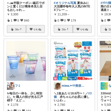
⋆⸜🎫半額クーポン♪磁石でポ
#オリジナル写真
夏休みに
#ﾏﾗｿ
ンと置くだけ簡単🧲見た目
大活躍🌻毎年大人気のINTE
雨の日
もおしゃれ
...
Xフレー
...
適楽ト
￥
3,300
￥
11,209～
￥
19,
1
0
840
0
0
179
0
コレ
いいね
コレ
いいね
コ
フミ
miwa.✂︎ﾏﾏ美容師💎
✨毎日の一杯を、少し特別
＼1枚あたり18.6円〜！／
#3
330m
に。✨ 職人の技が光る江戸
個
赤ちゃんのお尻に優し
とコー
硝子「えど
...
いふわ
...
ウォー
￥
2,178
￥
2,780
￥
5,50
0
12
194
0
0
44
0