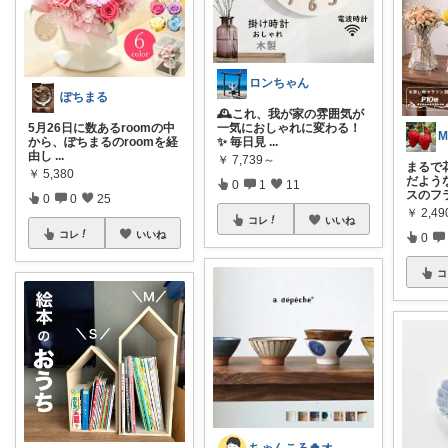
ロンちゃん
ぽちまる
🕰️これ、我が家の雰囲気が
5月26日に数あるroomの中
一気におしゃれに変わる！
M
から、ぽちまるのroomを経
✨ 毎日見
...
由し
...
￥
7,739～
まるで
￥
5,380
だよう
0
1
11
スのフ
0
0
25
￥
2,49
コレ
いいね
コレ
いいね
0
コ