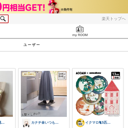
楽天トップへ
お知らせ
ユーザー
みっこ🪴日々感謝🌷いいね上限🙏
カナチ🌼いつもご覧くださり感謝ꕤ
イクマロ🐈5匹の猫とおうちカフェ☕️