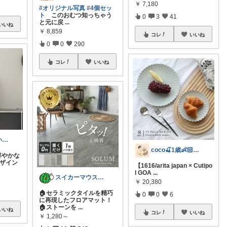
￥
7,180
#オリジナル写真
#4個セッ
ト
このおむつ知っちゃう
0
3
41
と元に戻
...
いいね
￥
8,859
コレ
いいね
0
0
290
コレ
いいね
ゆいこっこ🍓いつも感謝です*.
coco🍒1歳👶🏻5歳🐈
鮮やかな
デザイン
【1616/arita japan × Cutipo
l GOA
...
スイカーマウス🍉🐭
￥
20,380
🏠セラミックタイルを精巧
0
0
6
に再現したフロアマット！
🏠ストーンを
...
いいね
コレ
いいね
￥
1,280～