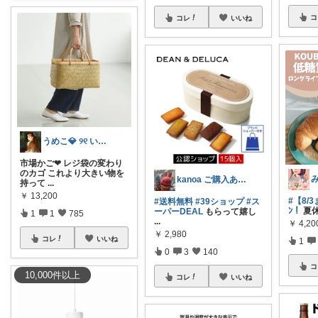
コ
コレ
いいね
うめこ💎 ୨୧ いつも感謝 ୨୧
市場かご❤︎ レジ袋の変わり
のカゴ これより大きい物を
kanoa ご購入ありがとうございます
持って
...
￥
13,200
#【8/3
#送料無料
#39ショップ
#ス
ﾝ！
夏
ーパーDEAL
もらって嬉し
1
1
785
...
￥
4,20
￥
2,980
コレ
いいね
1
0
3
140
コ
10,000
件
以上
コレ
いいね