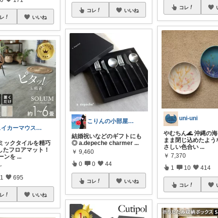
コレ
コレ
いいね
レ
いいね
uni-uni
こりんの小部屋🍎ひとりっ子ママ｜朝コレ
スイカーマウス🍉🐭
やむちん🌊 沖縄の
結婚祝いなどのギフトにも
まま閉じ込めたよう
ラミックタイルを精巧
◎ a.depeche charmer
...
さしい色合い
...
したフロアマット！
￥
9,460
￥
7,370
トーンを
...
0
0
44
～
1
10
414
1
695
コレ
いいね
コレ
レ
いいね