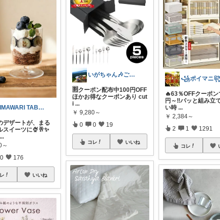
いがちゃん🎶ご購入感謝です🎶
꧁ポイマニ
🈹クーポン配布中100円OFF
🔥63％OFFクーポン
ほかお得なクーポンあり cut
円～‼️パッと組み立
i
...
い時
...
HIMAWARI TABLE🌼
￥
9,280～
￥
2,384～
のデザートが、まる
0
0
19
2
1
1291
スイーツに🍨🥂✨
...
コレ
いいね
80～
コレ
0
176
レ
いいね