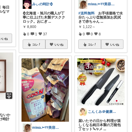
みぃの時計⌚
miwa.✂︎ﾏﾏ美容師💎
プ】毎日
ルなマ
⌚北海道・旭川の職人が丁
#送料無料
お手頃価格で水
寧に仕上げた木製デスクク
分たっぷり👏無添加お尻拭
ロック。おにぎ
...
きで赤ちゃん
...
￥
8,800
￥
1,122～
0
1
37
0
0
8
いいね
コレ
いいね
コレ
いいね
こんくみ＠健康と美/もう一度恋しよう
せないか
け時計
届いたその日から料理が楽
しくなる純日本製の万能包
miwa.✂︎ﾏﾏ美容師💎
丁セット🔪✨メ
...