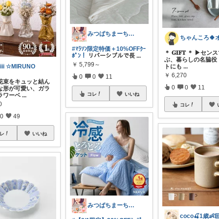
みつばちまーちᵀᴴᴬᴺᴷ ᵞᴼᵁ ◡̈*
#ﾏﾗｿﾝ限定特価＋10%OFFｸｰ
＊ 𝐆𝐈𝐅𝐓 ＊ ▶セ
ﾎﾟﾝ！
リバーシブルで長
...
ぶ、暮らしの名脇役
￥
5,799～
トにも
...
iii ☆MIRUNO
￥
6,270
0
0
11
花束をキュッと結ん
0
0
11
な形が可愛い、ガラ
コレ
いいね
ラワーベ
...
0
コレ
0
49
レ
いいね
みつばちまーちᵀᴴᴬᴺᴷ ᵞᴼᵁ ◡̈*