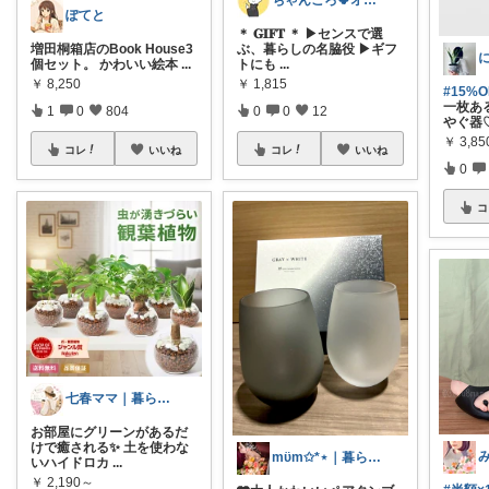
ちゃんころ🍀オリ写/インテリア/キッズ
ぽてと
＊ 𝐆𝐈𝐅𝐓 ＊ ▶センスで選
増田桐箱店のBook House3
ぶ、暮らしの名脇役 ▶ギフ
個セット。 かわいい絵本
...
トにも
...
￥
8,250
￥
1,815
#15%
一枚あ
1
0
804
0
0
12
やぐ器
￥
3,85
コレ
いいね
コレ
いいね
0
コ
七春ママ｜暮らしとキャンプ
お部屋にグリーンがあるだ
けで癒される✨ 土を使わな
mϋm✩*⋆｜暮らしに寄り添うもの
いハイドロカ
...
￥
2,190～