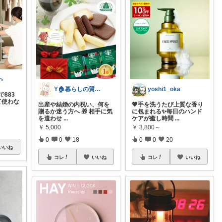
꧂
Y🏠暮らしの質が上がる物探し
yoshi1_oka
で883
て使わな
出産や結婚の内祝い、何を
💖手を洗うたび上質な香り
贈るか迷う方へ 🎁 相手に気
に包まれる✨毎日のハンド
を遣わせ
...
ケアが癒し時間
...
￥
5,000
￥
3,800～
0
0
18
0
0
20
いいね
コレ
いいね
コレ
いいね