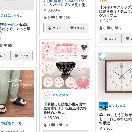
#【8/1限定】30%OFFｸｰﾎﾟ
ﾝ！
リバーシブルで長く使
...
【perna マグカッ
￥
3,980～
に寄り添うナチュラ
グカップ
...
にこはは⌇４０代心地いい暮らし
0
1
568
￥
2,420
OFFクーポン
食卓に
0
0
9
コレ
いいね
るだけで、ぐっと華
♡
...
0
コレ
0
65
レ
いいね
k's japan
【卓越した技術が生み出す
ロンちゃん
黒薩摩切子】 伝統工芸の粋
を極めた薩
...
🕰️これ、もう手放
￥
25,300～
も…！おしゃれな掛
✨ 最近、
...
みつばちまーちᵀᴴᴬᴺᴷ ᵞᴼᵁ ◡̈*
0
0
39
￥
9,900