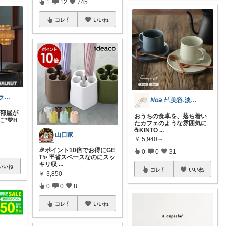
1
12
745
コレ
いいね
niji＋（ニジプラス）感謝しています
𝘕𝘰𝘢 𓍯美容˖淡色˖グレージュ
お部屋が
おうちの食卓を、落ち着い
”💛H
たカフェのような雰囲気に
☕KINTO
...
山口家
￥
5,940～
🎉ポイント10倍でお得にGE
0
0
31
T✨ ☔省スペースなのにスッ
キリ収
...
いいね
コレ
いいね
￥
3,850
0
0
8
コレ
いいね