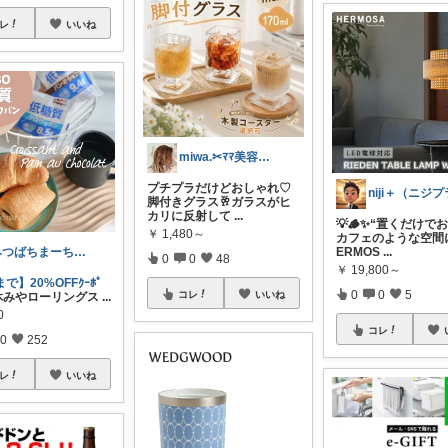
レ
いいね
miwa.✂︎ﾏﾏ美容師💎
プチプラだけどおしゃれ♡
脚付きグラス🥂ガラスがヒ
カリに反射して
...
💡🪵✨“置くだけで
￥
1,480～
カフェのような空間に
ERMOS
...
みつばちまーちᵀᴴᴬᴺᴷ ᵞᴼᵁ ◡̈*
0
0
48
￥
19,800～
まで】20%OFFｸｰﾎﾟ
0
0
5
コレ
いいね
休みやローリングス
...
0
コレ
0
252
レ
いいね