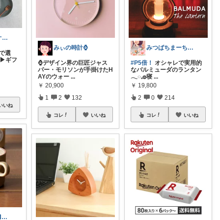
ちゃんころ🍀オリ写/インテリア/キッズ
みぃの時計⌚
みつばちまーちᵀᴴᴬᴺᴷ ᵞᴼᵁ ◡̈*
ンスで選
 ▶ギフ
⌚デザイン界の巨匠ジャス
#P5倍！
オシャレで実用的
パー・モリソンが手掛けたH
なバルミューダのランタン
AYのウォー
...
𓂃◌𓈒𓐍寝
...
￥
20,900
￥
19,800
1
2
132
2
0
214
いいね
コレ
いいね
コレ
いいね
coco🍒1歳👶🏻5歳🐈