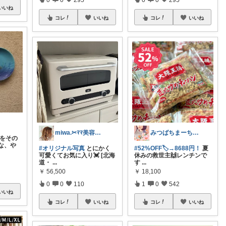
いいね
コレ
いいね
コレ
いいね
miwa.✂︎ﾏﾏ美容師💎
みつばちまーちᵀᴴᴬᴺᴷ ᵞᴼᵁ ◡̈*
海をその
な、や
#オリジナル写真
とにかく
#52%OFF🏷️→8688円！
夏
可愛くてお気に入り💓 [北海
休みの救世主🙌レンチンで
道・
...
す
...
￥
56,500
￥
18,100
0
0
110
1
0
542
いいね
コレ
いいね
コレ
いいね