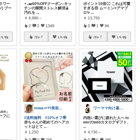
ラワー
⋆⸜🎫60%OFFクーポン♪キッ
ポイント10倍👍🏻 これは可愛
) ブー
チンの隙間ストレス解消🧹
すぎる😍 ムーミン×アマブ
汚れを
...
ロ✨
...
￥
6,980～
￥
13,750
2
2
1349
0
1
94
いいね
コレ
いいね
コレ
いいね
miwa.✂︎ﾏﾏ美容師💎
ワーママ向け暮らしの便利グッズROOM
use」
ーフに
#送料無料
#10%オフ🉐
内祝い選びに疲れた人へ to
赤ちゃんの初めてのヘアカ
werのwebカタログギフト、
ットはとて
...
...
￥
1,250
￥
4,730～
0
0
295
0
0
295