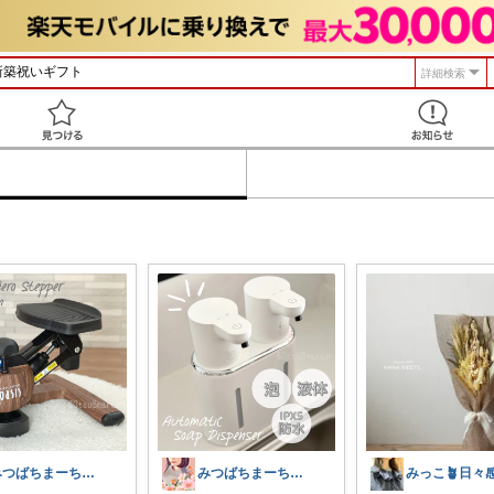
詳細検索
見つける
みつばちまーちᵀᴴᴬᴺᴷ ᵞᴼᵁ ◡̈*
みつばちまーちᵀᴴᴬᴺᴷ ᵞᴼᵁ ◡̈*