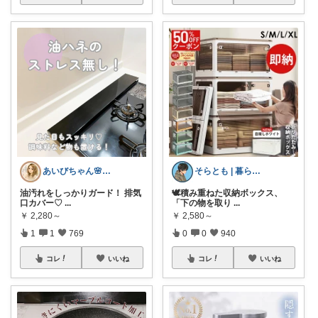
あいびちゃん🌸２児mama
そらとも | 暮らしItem🕊️朝コレ
油汚れをしっかりガード！ 排気
🕊️積み重ねた収納ボックス、
口カバー♡
...
「下の物を取り
...
￥
2,280～
￥
2,580～
1
1
769
0
0
940
コレ
いいね
コレ
いいね