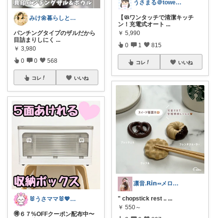
うさまる＠tower愛好家
【🧼ワンタッチで清潔キッチ
みけ🌼暮らしとキッチン
ン！充電式オート
...
￥
5,990
パンチングタイプのザルだから
目詰まりしにく
...
0
1
815
￥
3,980
0
0
568
コレ
いいね
コレ
いいね
凛音.𝗥𝗶𝗻༝༝メロウな暮らし🧸
" chopstick rest ..
...
🐰うさママ🐰💖キッズ・ママの日常✨
￥
550～
🉐６７%OFFクーポン配布中〜