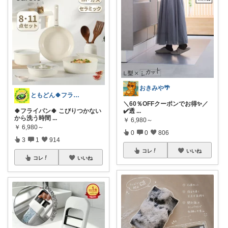
おきみや🌴
ともどん🍀フライパン料理ある暮らし🍳
＼60％OFFクーポンでお得✨／
🍀フライパン🍀 こびりつかない
✔️透
...
から洗う時間
...
￥
6,980～
￥
6,980～
0
0
806
3
1
914
コレ
いいね
コレ
いいね