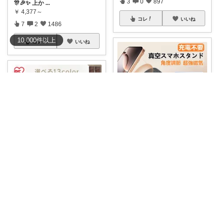
3
0
897
🎊🎉✨ 上か
...
￥
4,377～
コレ
いいね
7
2
1486
10,000
件
以上
コレ
いいね
Haruchi 🥨いつもありがとう🌸
🉐【訳あり】2580円→990円🌈
🚘Ma
...
ゆん🌸2.3.5感謝✨
￥
990
☆ カラーボックス ☆ ☑️ 「使
1
0
474
いやす
...
￥
4,280
コレ
いいね
0
0
66