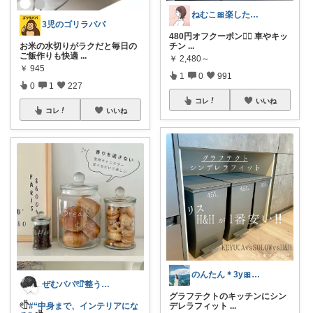
ねむこ🎀楽したいママの購入品ほぼオリ写
3児のゴリラパパ
480円オフクーポン❤️‍🔥 車やキッ
お米の水切りがラクだと毎日の
チン
...
ご飯作りも快適
...
￥
2,480～
￥
945
1
0
991
0
1
227
コレ
いいね
コレ
いいね
のんたん＊3y🎀1y👶🏻🍼
ぜむパパ𓏲𓎨整う暮らしのお手伝い
グラフテクトのキッチンにシン
𓏲𓎨
#“中身まで、インテリアにな
デレラフィット
...