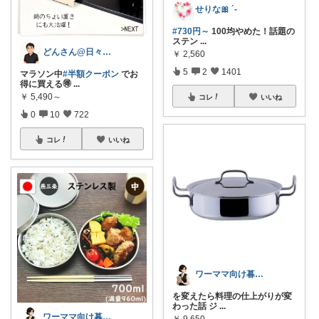
せりな🎀 ´-
#730円～
100均やめた！話題の
ステン
...
どんさん@日々の生活に彩りを
￥
2,560
5
2
1401
マラソン中
#半額クーポン
でお
得に買える🉐
...
￥
5,490～
コレ
いいね
0
10
722
コレ
いいね
ワーママ向け暮らしの便利グッズROOM
を変えたら料理の仕上がりが変
わった話 ジ
...
ワーママ向け暮らしの便利グッズROOM
￥
9,650