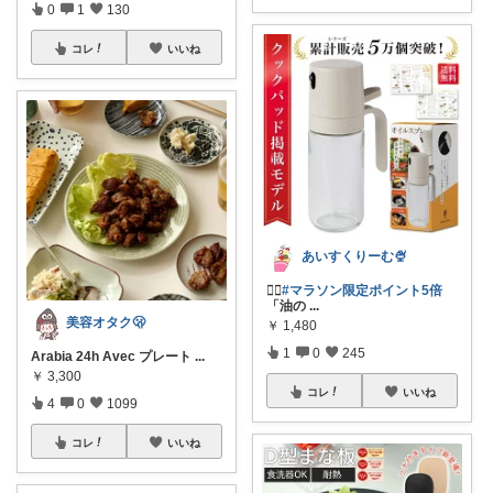
0
1
130
コレ
いいね
あいすくりーむ🍨
❤️‍🔥
#マラソン限定ポイント5倍
「油の
...
美容オタク🫢
￥
1,480
1
0
245
Arabia 24h Avec プレート
...
￥
3,300
コレ
いいね
4
0
1099
コレ
いいね