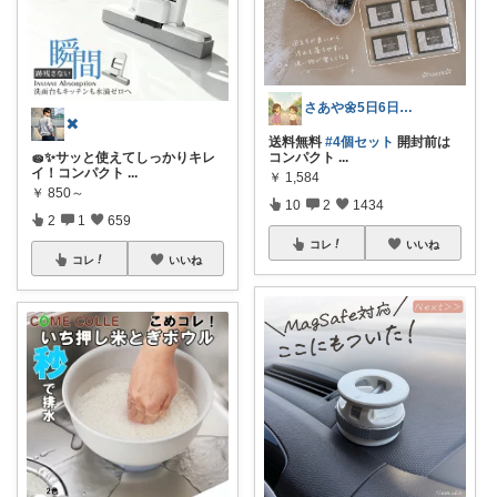
さあや🌼5日6日有難うございます
✖️
送料無料
#4個セット
開封前は
🧽✨サッと使えてしっかりキレ
コンパクト
...
イ！コンパクト
...
￥
1,584
￥
850～
10
2
1434
2
1
659
コレ
いいね
コレ
いいね