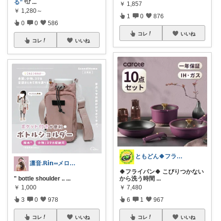
る”
𓏲𓎨
...
￥
1,857
￥
1,280～
1
0
876
0
0
586
コレ
いいね
コレ
いいね
ともどん🍀フライパン料理ある暮らし🍳
凛音.𝗥𝗶𝗻༝༝メロウな暮らし🧸
🍀フライパン🍀 こびりつかない
" bottle shoulder ..
...
から洗う時間
...
￥
1,000
￥
7,480
3
0
978
6
1
967
コレ
いいね
コレ
いいね