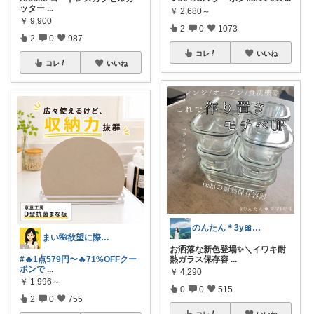
ッター
...
￥
2,680～
￥
9,900
2
0
1073
2
0
987
コレ
いいね
コレ
いいね
のんたん＊3y🎀1y👶🏻🍼
まい🌺欲望に際限なしフルタイムワーママ
お洒落な新色登場✨＼イワキ耐
#🔥1点579円〜🔥71%OFFクー
熱ガラス保存容
...
ポンで
...
￥
4,290
￥
1,996～
0
0
515
2
0
755
コレ
いいね