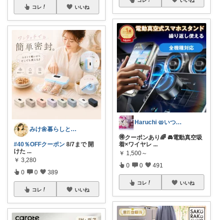
コレ
いいね
Haruchi 🥨いつもありがとう🌸
みけ🌼暮らしとキッチン
🉐クーポンあり🌈 🚘電動真空吸
#40％OFFクーポン
8/7まで 開
着×ワイヤレ
...
けた
...
￥
1,500～
￥
3,280
0
0
491
0
0
389
コレ
いいね
コレ
いいね