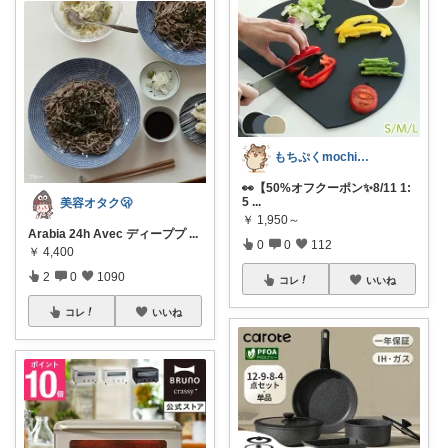
もちぷくmochipuku☘️5日感謝
👀【50%オフクーポン✨️8/11 1:
5
...
美容オタク🫢
￥
1,950～
Arabia 24h Avec ディーププ
...
0
0
112
￥
4,400
2
0
1090
コレ
いいね
コレ
いいね