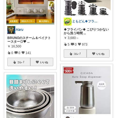
ともどん🍀フライパン料理ある暮らし🍳
🍀フライパン🍀 こびりつかない
𝘏𝘢𝘳𝘶
から洗う時間
...
￥
3,680～
BRUNOのスチーム＆ベイクト
ースター🍞🤎
...
5
0
973
￥
16,500
0
0
141
コレ
いいね
コレ
いいね