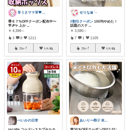
🐰うさママ🐰💖キッズ・ママの日常✨
せりな🎀 ´-
🉐６７%OFFクーポン配布中〜
#割引クーポン
100均やめた！
🎊🎉✨ 上か
...
話題のステ
...
￥
4,399～
￥
3,580～
3
0
1211
7
1
1105
コレ
いいね
コレ
いいね
ぺいかの日常
あいりー🧸🎈 ꕤ毎日を快適にꕤ
recolte コードレスカプセルカ
💛30％OFFクーポン‼️8/11 01:
...