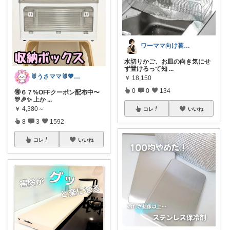
ワーママ向け暮らしの便利グッズROOM
水切りかご、お皿の向き気にせ
ず置けるって知
...
🐰うさママ🐰💖キッズ・ママの日常✨
￥
18,150
0
0
134
🉐６７%OFFクーポン配布中〜
🎊🎉✨ 上か
...
￥
4,380～
コレ
いいね
8
3
1592
コレ
いいね