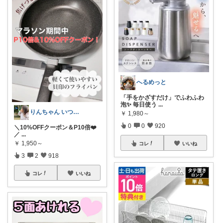
へるめっと
「手をかざすだけ」でふわふわ
泡✨ 毎日使う
...
りんちゃん いつもありがとう⑅◡̈*♡
￥
1,980～
0
0
920
＼10%OFFクーポン＆P10倍❤️
／
...
￥
1,950～
コレ
いいね
3
2
918
コレ
いいね