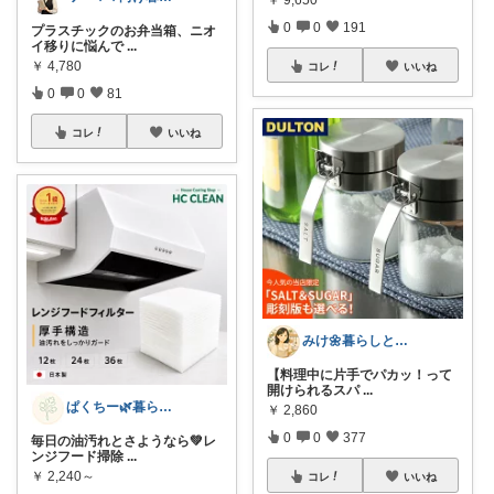
0
0
191
プラスチックのお弁当箱、ニオ
イ移りに悩んで
...
￥
4,780
コレ
いいね
0
0
81
コレ
いいね
みけ🌼暮らしとキッチン
【料理中に片手でパカッ！って
開けられるスパ
...
ぱくちー🌿暮らしを整える。
￥
2,860
0
0
377
毎日の油汚れとさようなら💚レ
ンジフード掃除
...
￥
2,240～
コレ
いいね