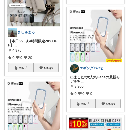
ましゅまろ
​【本日5/23★4時間限定20%OF
F】
...
￥
4,975
0
0
20
エギングパパと日常のお気に入り
コレ
いいね
出ました‼️大人気iFaceの最新モ
デル✨
...
￥
3,960
0
0
0
コレ
いいね