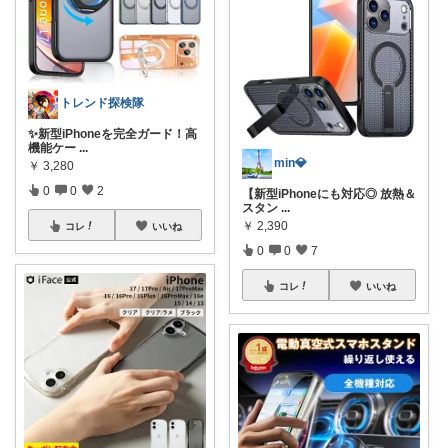
トレンド探検隊
✨新型iPhoneを完全ガード！高
機能ケー
...
min💎
￥
3,280
0
0
2
【新型iPhoneにも対応◎ 放熱＆
スタン
...
￥
2,390
コレ
いいね
0
0
7
コレ
いいね