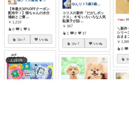
猫グッズ厳選 🐈 にゃん具市場 🌈
ゆんり〻𝟧歳𝟥歳姉妹ママ
【🎯最大30%OFFクーポン
配布中！】猫ちゃんの水分
コリスの新作「だがしボッ
補給とご褒
...
クス」 🥤🫧 いろいろな人気
駄菓子が詰
...
￥
1,210
￥
367
＼新作
0
1
8
シリー
1
0
37
おまま
コレ
いいね
￥
1,98
コレ
いいね
0
コ
3,297
件
ピックミン❣️子育てパパママ応援グッズ
猫グッズ厳選 🐈 にゃん具市場 🌈
❣️ 育てて広がる大冒険 ❣️新
しい「Tamagotchi P
...
【🔥ポイント5倍還元中！】
猫ちゃんのお風呂、準備や
￥
6,380～
後片付けが大
...