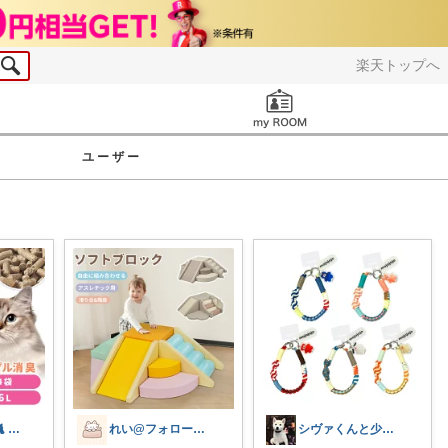
楽天トップへ
お知らせ
ユーザー
猫グッズ厳選 🐈 にゃん具市場 🌈
れい@フォロー＆経由購入感謝です♪
シヴァくんと少佐のROOM