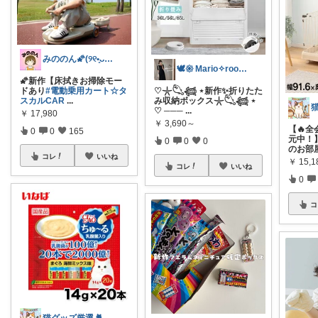
みののん🌠(୨୧•͈ᴗ•͈)感謝♡
🕊𑁍 Mario✧room 𑁍🕊
🌠新作【床拭きお掃除モー
ドあり
#電動乗用カート☆タ
♡𓇼𓆡𓆉 ⋆新作✨折りたた
スカルCAR
...
み収納ボックス𓇼𓆡𓆉 ⋆
♡ ───
...
￥
17,980
￥
3,690～
【🔥全
0
0
165
元中！
0
0
0
のお部
コレ
いいね
￥
15,1
コレ
いいね
0
コ