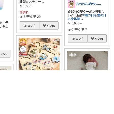
験型ミステリー
...
みののん🌠(୨୧•͈ᴗ•͈)感謝♡
￥
5,500
🌠10%OFFクーポン🉐楽し
売切れ
い🎶【新作
#雨の日も雪の日
2
0
29
も身体動
...
発売・予
￥
5,980～
コレ
いいね
リキュ
0
0
7
コレ
いいね
いいね
とみ２３
＼ピピッ♪パオ〜ン！音が鳴
る魔法のパズルで賢くなっ
yuchi🥐mama
ちゃおう★／
...
￥
5,500
#マラソン限定10%OFF
ulul
u新作𓂃𓈒𓏸 ラビットロン
...
0
3
32
￥
2,490