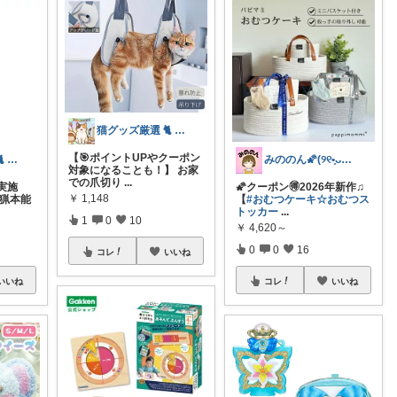
猫グッズ厳選 🐈 にゃん具市場 🌈
【🎯ポイントUPやクーポン
猫グッズ厳選 🐈 にゃん具市場 🌈
みののん🌠(୨୧•͈ᴗ•͈)感謝♡
対象になることも！】 お家
での爪切り
...
実施
🌠クーポン🉐2026年新作♫
￥
1,148
狩猟本能
【
#おむつケーキ☆おむつス
トッカー
...
1
0
10
￥
4,620～
0
0
16
コレ
いいね
いいね
コレ
いいね