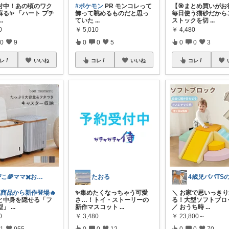
付中！あの頃のワク
#ポケモン
PR モンコレって
【🎯まとめ買いがお
蘇る✨ 「ハート プチ
飾って眺めるものだと思っ
毎日使う猫砂だから
...
ていた
...
ストックを切
...
0
￥
5,010
￥
4,480
0
9
0
0
5
0
0
3
レ
いいね
コレ
いいね
コレ
ぴこ🌈ママ✖️お洒落✖️お得
たおる
気商品から新作登場🔥
✨集めたくなっちゃう可愛
＼ お家で思いっき
と中身を隠せる「フ
さ…！トイ・ストーリーの
る！大型ソフトブロ
型」
...
新作マスコット
...
／ おうち時
...
0
￥
3,480
￥
23,800～
1
955
0
0
12
0
0
70