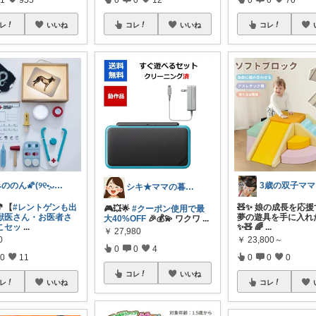
レ
いいね
コレ
いいね
コレ
みののん🌠(୨୧•͈ᴗ•͈)感謝♡
3歳の双子ママ
シキ★ママの暮らし、キッズ
🎵【
#レントゲンも出
🧸✨ 娘の成長を応
🎮💥🌟
#クーポン使用で最
獣医さん・お医者さ
夢の遊具を手に入れ
大40%OFF
🎉💰💫 ワクワ
...
こセッ
...
✨🧸 🌈
...
￥
27,980
0
￥
23,800～
0
0
4
0
11
0
0
0
コレ
いいね
レ
いいね
コレ