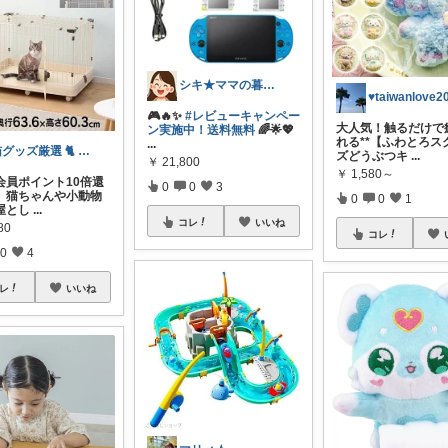
シキ★ママの暮らし、キッズ
🎮🔥✨
#レビューキャンペー
大人気！触るだけで
ン実施中！送料無料
🌈🌟💖
れる**【ふわとろス
...
猫グッズ厳選 🐈 にゃん具市場 🌈
ズどうぶつキ
...
￥
21,800
￥
1,580～
会員ポイント10倍還
0
0
3
】猫ちゃんや小動物
0
0
1
屋とし
...
コレ
いいね
80
コレ
0
4
レ
いいね