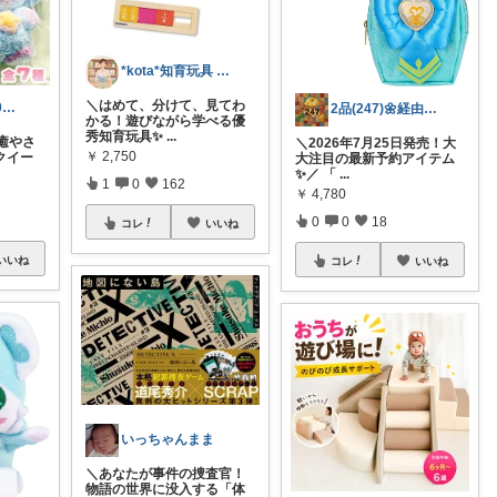
*kota*知育玩具 絵本キッズ ベビー
​＼はめて、分けて、見てわ
♥taiwanlove2026♥
2品(247)🌼経由購入感謝です🌼
かる！遊びながら学べる優
秀知育玩具✨
...
癒やさ
＼2026年7月25日発売！大
￥
2,750
クイー
大注目の最新予約アイテム
✨／ 「
...
1
0
162
￥
4,780
0
0
18
コレ
いいね
いいね
コレ
いいね
いっちゃんまま
＼あなたが事件の捜査官！
物語の世界に没入する「体