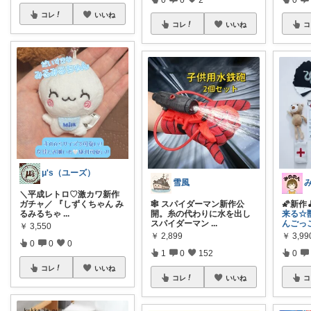
コレ
いいね
コレ
いいね
コ
μ's（ユーズ）
雪風
＼平成レトロ♡激カワ新作
ガチャ／ 『しずくちゃん み
🕸 スパイダーマン新作公
🌠新作
るみるちゃ
...
開。糸の代わりに水を出し
来る☆
スパイダーマン
...
んごっ
￥
3,550
￥
2,899
￥
3,99
0
0
0
1
0
152
0
コレ
いいね
コレ
いいね
コ