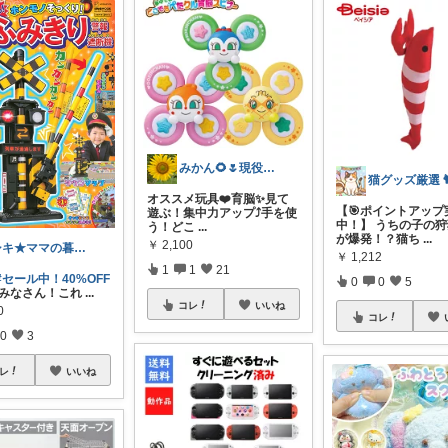
みかん🌻🌷現役幼稚園教諭&保育士❤️
オススメ玩具❤️育脳✨見て
【🎯ポイントアップ
遊ぶ！集中力アップ⤴️手を使
中！】 うちの子の
う！どこ
...
が爆発！？猫ち
...
￥
2,100
シキ★ママの暮らし、キッズ
￥
1,212
1
1
21
#セール中！40%OFF
0
0
5
🔊 みなさん！これ
...
コレ
いいね
0
コレ
0
3
レ
いいね