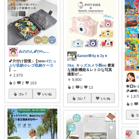
みののん🌠(୨୧•͈ᴗ•͈)感謝♡
Кanon🌸4y👧3y👦
🌠片付け習慣♫【new♪
#たっ
ぷり収納☆レゴ収納ケース
#ka_キッズカメラ🧸oo
豊富
】
...
な撮影機能＆レトロな写真
撮影が
...
￥
2,970
￥
9,900
0
2
163
🌟💥✨
0
0
13
🎉🚄
コレ
いいね
￥
1,87
コレ
いいね
0
コ