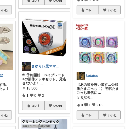
コレ
いいね
いいね
コレ
いいね
さゆり| 2児ママお買い物メモ🧸
🌸 予約開始！ベイブレード
😍
kotatsu
Xの新作デッキセット、見逃
せないよ！
...
援する、
【あの頃を思い出す…令和
￥
18,500
たよ！
版たまごっち！】 初代たま
ごっち世代に
...
1
0
2
￥
5,525～
0
1
213
コレ
いいね
いいね
コレ
いいね