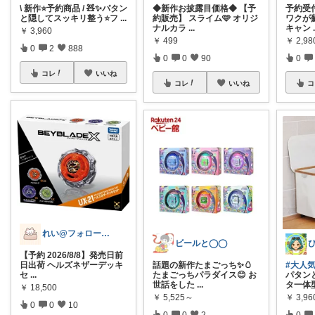
\ 新作⭐️予約商品 / 🧸✨パタン
◆新作お披露目価格◆ 【予
予約受
と隠してスッキリ整う⭐️フ
...
約販売】 スライム🩷 オリジ
ワクが
ナルカラ
...
キャン
￥
3,960
￥
499
￥
2,98
0
2
888
0
0
90
0
コレ
いいね
コレ
いいね
コ
れい@フォロー＆経由購入感謝です♪
ビールと◯◯
【予約 2026/8/8】発売日前
日出荷 ヘルズネザーデッキ
話題の新作たまごっち✨🥚
#大人
セ
...
たまごっちパラダイス😊 お
パタン
世話をした
...
タ一体
￥
18,500
￥
5,525～
￥
3,96
0
0
10
0
0
2
0