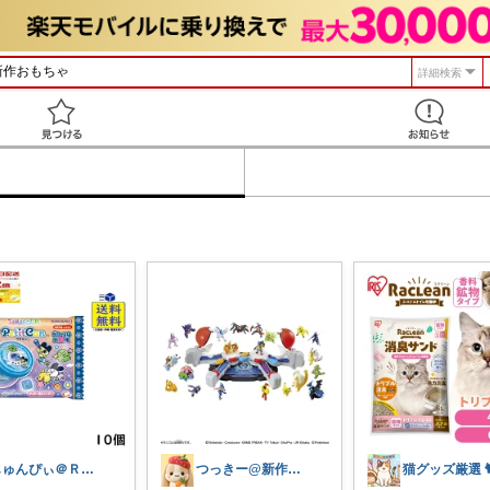
詳細検索
見つける
じゅんぴぃ＠ＲＯＯＭ
つっきー@新作アイテム