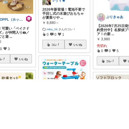
マリィ★
2026年新登場！電池不要で
手回し式の水遊びおもちゃ
ぷりきゅあ
が夏祭りや
...
HOPPL（ホップル）公式 楽天市場店
￥
8,880～
【2026年7月25日
！可愛い「ベイクド
mika_hk
さんのコレ！
約受付中】名探偵プ
ズ」が仲間入り🍩／
ア！の新
...
0
0
1
ごと遊
...
￥
3,980
0
コレ
いいね
売切れ
0
3
0
0
5
レ
いいね
コレ
みゅいの🐥育児×時短×コスパ☀️朝コレ
🎡水も砂も、これひとつで
遊びつくせる ステップ2 ダ
みののん🌠(୨୧•͈ᴗ•͈)感謝♡
ゆう
ブルスピン
...