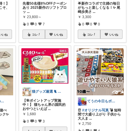
得！】
先着50名様8%OFFクーポン
🌟新作コラボで主婦の毎日
こそ、
あり 2025新作のソフトブロ
がもっと楽しくなる！✨ 尾
ッ
...
崎歩美さ
...
￥
23,800～
￥
3,300
0
0
7
0
0
0
いいね
コレ
いいね
コレ
いいね
猫グッズ厳選 🐈 にゃん具市場 🌈
【🎯ポイントアップ実施
4歳児パパTSの育児おたすけROOM🎁
てうの今日もボードゲーム日和
中！】 猫ちゃん界の国民的
おやつといえば
...
り遊べ
⏰
#オリジナル写真
💣 短時
￥
1,680
ック✨
間で大盛り上がり 子供から
大人ま
...
0
0
3
￥
2,750
0
0
4