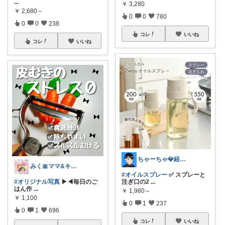
...
￥
3,280
￥
2,680～
0
0
780
0
0
238
コレ
いいね
コレ
いいね
ちゃーちゃ💎経由購入に感謝です✨
みく🎀ママ&キッズグッズ🎁
#オイルスプレー
✅ スプレーと
#オリジナル写真
▶︎◀︎毎日のご
注ぎ口の2
...
はん作
...
￥
1,980～
￥
1,100
0
1
237
0
1
696
コレ
いいね