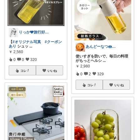
りっか🩶旅行好きのためのお得×おしゃれ
【
#オリジナル写真
#クーポン
あり
シュッ
...
あんどーなつ🍩 毎日楽しくご機嫌に
￥
2,560
使いすぎを防いで、毎日の料理
0
0
320
がもっとヘルシ
...
￥
2,980
コレ
いいね
0
2
329
コレ
いいね