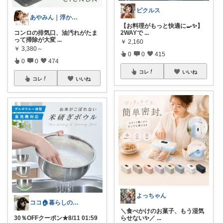
ピクルス
あやみん｜浮かせる収納と快適生活
【お料理がもっと快適に🍳✨】
コンロの排気口、油汚れがたま
2WAYで
...
って掃除が大変
...
￥
2,160
￥
3,380～
0
0
415
0
0
474
コレ
いいね
コレ
いいね
よっちゃん
ココ🏠暮らしの必需品
＼食べかけのお菓子、もう湿気
30％OFFクーポン★8/11 01:59
らせない✨／
...