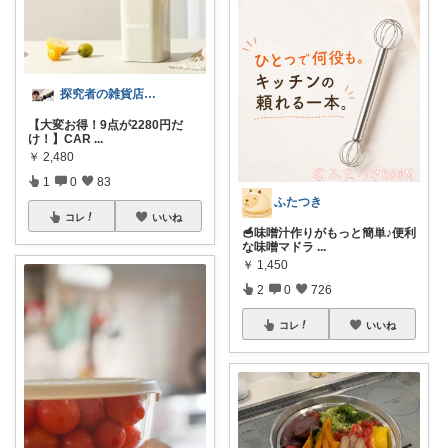
探究者の雑貨店⭐︎ ☀️🌻🍉✨
【大変お得！9点が2280円だ
け！】CAR
...
￥
2,480
1
0
83
ふたつき
コレ
いいね
🥣味噌汁作りがもっと簡単♪便利
な味噌マドラ
...
￥
1,450
2
0
726
コレ
いいね