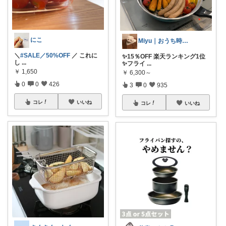
にこ
Miyu｜おうち時間の小さな幸せ🌸
＼
#SALE／50%OFF
／ これに
✨15％OFF 楽天ランキング1位
し
...
✨フライ
...
￥
1,650
￥
6,300～
0
0
426
3
0
935
コレ
いいね
コレ
いいね