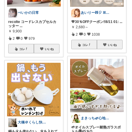
ぺいかの日常
あいりー🧸🎈 ꕤ毎日を快適にꕤ
recolte コードレスカプセルカ
💛30％OFFクーポン‼️8/11 01:
...
ッター
...
￥
2,680～
￥
9,900
2
0
1038
2
0
979
コレ
いいね
コレ
いいね
まきっち🌿心地よい暮らし🌿
大橋＠くらし快適LAB🌿
🌱オイルスプレー耐熱ガラスボ
鍋も火も使わない。水を入れて
トル🉐45％O
...