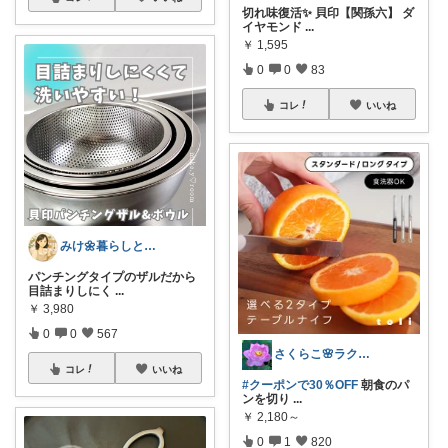
切れ味復活✨ 貝印【関孫六】 ダ
イヤモンド
...
￥
1,595
0
0
83
コレ
いいね
みけ🌼暮らしとキッチン
パンチングタイプのザルだから
目詰まりしにく
...
￥
3,980
0
0
567
さくらこ🌸ラクする暮らしnote
コレ
いいね
#クーポンで30％OFF
朝食のパ
ンを切り
...
￥
2,180～
0
1
820