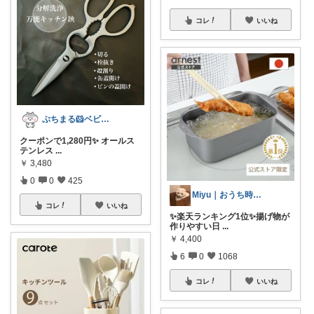
コレ
いいね
ぷちまる🐹ベビー子供服♡
クーポンで1,280円✨ オールス
テンレス
...
￥
3,480
0
0
425
Miyu｜おうち時間の小さな幸せ🌸
コレ
いいね
✨楽天ランキング1位✨揚げ物が
作りやすい日
...
￥
4,400
6
0
1068
コレ
いいね