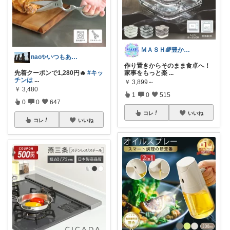
ＭＡＳＨ🌈豊かな生活へカスタマイズ🌈
nao✨いつもありがとう😊
作り置きからそのまま食卓へ！
先着クーポンで1,280円🔥
#キッ
家事をもっと楽
...
チンは
...
￥
3,899～
￥
3,480
1
0
515
0
0
647
コレ
いいね
コレ
いいね