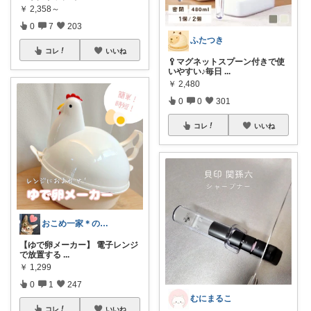
￥
2,358～
0
7
203
ふたつき
コレ
いいね
🥄マグネットスプーン付きで使
いやすい♪毎日
...
￥
2,480
0
0
301
コレ
いいね
おこめ一家＊のんびり復帰🏖️
【ゆで卵メーカー】 電子レンジ
で放置する
...
￥
1,299
0
1
247
むにまるこ
コレ
いいね