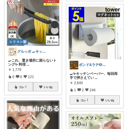
グルッポ 🍳キッチン
🍳これ、置き場所に困らないト
ング✨ 料理
...
ボンド&ラテ🐶経由購入感謝です🙇
￥
1,779
🍳✨キッチンペーパー、毎回両
0
0
121
手で押さえてい
...
￥
2,640
コレ
いいね
1
2
246
コレ
いいね