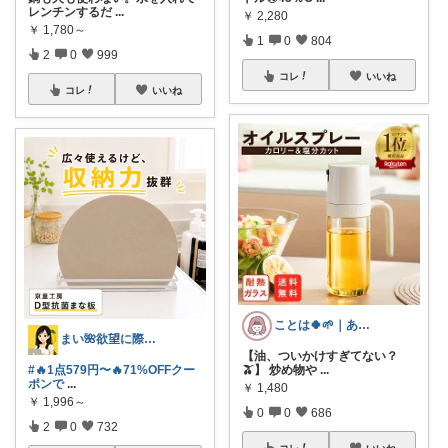
レンチンするだ
...
￥
2,280
￥
1,780～
1
0
804
2
0
999
コレ
いいね
コレ
いいね
ことは🍀🌱｜ありがとうございます✨
まい🌺欲望に際限なしフルタイムワーママ
【油、ついかけすぎてない？
#🔥1点579円〜🔥71%OFFクー
🫒】 炒め物や
...
ポンで
...
￥
1,480
￥
1,996～
0
0
686
2
0
732
コレ
いいね