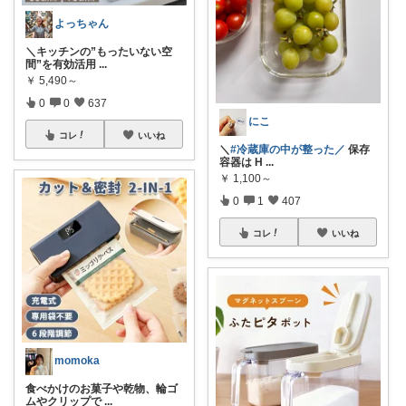
よっちゃん
＼キッチンの”もったいない空
間”を有効活用
...
￥
5,490～
0
0
637
にこ
コレ
いいね
＼
#冷蔵庫の中が整った／
保存
容器は H
...
￥
1,100～
0
1
407
コレ
いいね
momoka
食べかけのお菓子や乾物、輪ゴ
ムやクリップで
...