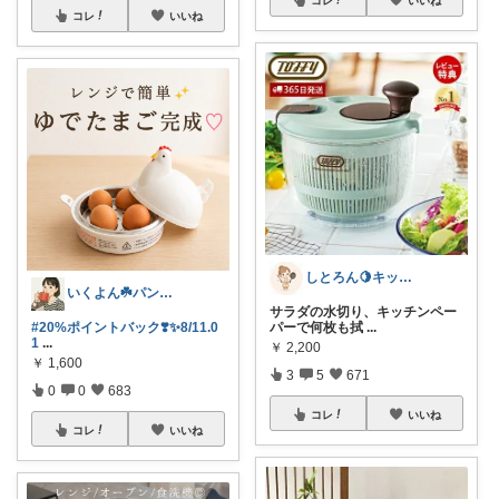
コレ
いいね
しとろん🍋キッチンと暮らしの愛用品
いくよん☘️パンのある暮らし✨
サラダの水切り、キッチンペー
#20%ポイントバック❣️✨8/11.0
パーで何枚も拭
...
1
...
￥
2,200
￥
1,600
3
5
671
0
0
683
コレ
いいね
コレ
いいね