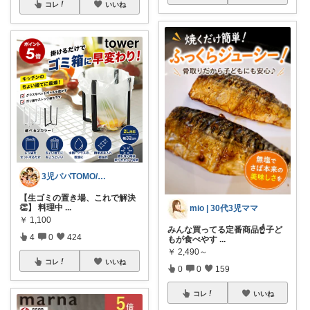
コレ
いいね
3児パパTOMO/暮らしが整う
【生ゴミの置き場、これで解決
👏】 料理中
...
mio | 30代3児ママ
￥
1,100
みんな買ってる定番商品☝️子ど
4
0
424
もが食べやす
...
￥
2,490～
コレ
いいね
0
0
159
コレ
いいね