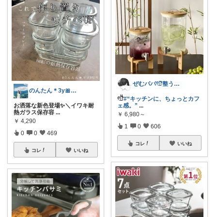
ぜむパパ𓏲𓎨整う暮らしのお手伝い
のんたん＊3y🎀1y👶🏻🍼
𓏲𓎨
#“キッチンに、ちょっとカフ
お洒落な新色登場✨＼イワキ耐
ェ感。”
...
熱ガラス保存容
...
￥
6,980～
￥
4,290
1
0
606
0
0
469
コレ
いいね
コレ
いいね