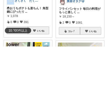
さくさく たくさんの訪問感謝です🙇
美容オタク🫢
🍟おうちポテトも楽ちん！ 角型
フライパンセット 毎日の料理が
鍋にぴったり
...
もっと楽しく
...
￥
1,078
￥
18,150～
0
0
391
2
0
1081
10,000
件
以上
コレ
いいね
コレ
いいね
hiromi|50代女性の暮らしおすすめ
廃屋のobaba @ 感謝🙏ほぼ朝コレ
お玉も鍋ふたもサッと置けるか
⏰
#50%OFFクーポン
8/4 19:5
ら、調理台が汚
...
...
￥
1,980～
￥
3,460