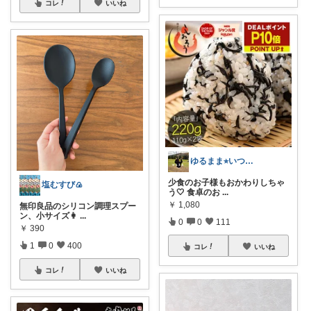
コレ
いいね
ゆるまま⭐︎いつもありがとうございます✨
少食のお子様もおかわりしちゃ
塩むすび🍙
う🤍 食卓のお
...
￥
1,080
無印良品のシリコン調理スプー
ン、小サイズ👩
...
0
0
111
￥
390
1
0
400
コレ
いいね
コレ
いいね