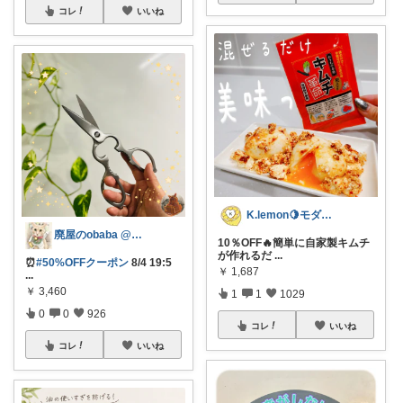
コレ
いいね
K.lemon🍋モダン+家事楽+🐶
廃屋のobaba @ 感謝🙏ほぼ朝コレ
10％OFF🔥簡単に自家製キムチ
が作れるだ
...
⏰
#50%OFFクーポン
8/4 19:5
￥
1,687
...
￥
3,460
1
1
1029
0
0
926
コレ
いいね
コレ
いいね