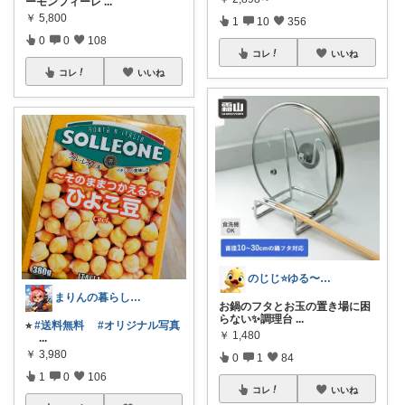
ーモンフィーレ
...
￥
5,800
1
10
356
0
0
108
コレ
いいね
コレ
いいね
のじじ⭐️ゆる〜くのんびり便利✨🌈生活
まりんの暮らしと体整え癒しROOM🌈
お鍋のフタとお玉の置き場に困
らない✨調理台
...
⭐︎
#送料無料
#オリジナル写真
￥
1,480
...
￥
3,980
0
1
84
1
0
106
コレ
いいね