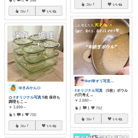
コレ
いいね
コレ
いいね
Nori🌸オリ写見て欲しいなぁ🤭
ゆきみかん🍊
#オリジナル写真
（5枚）ボウル
の穴考え
...
🍊
#オリジナル写真
5枚 保存も
￥
2,680～
調理もこ
...
￥
3,899～
2
1
702
5
4
750
コレ
いいね
コレ
いいね