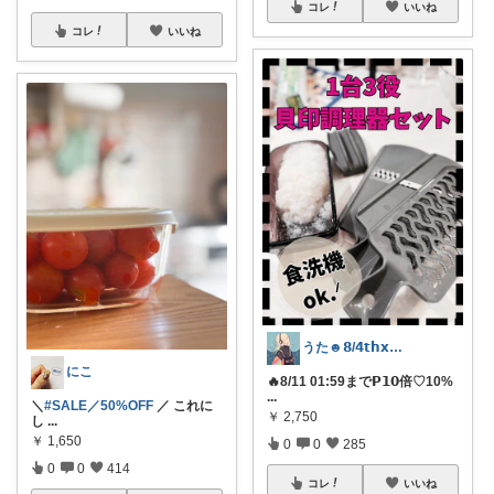
コレ
いいね
コレ
いいね
うた☻𝟴/𝟰𝘁𝗵𝘅ᜊ⍤⃝ᜊ
にこ
🔥8/11 01:59まで𝗣𝟭𝟬倍♡10%
...
＼
#SALE／50%OFF
／ これに
￥
2,750
し
...
￥
1,650
0
0
285
0
0
414
コレ
いいね