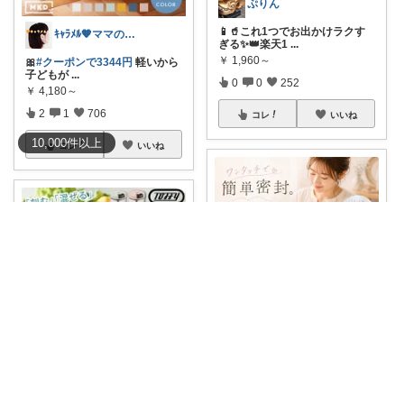
ぷりん
📱🥤これ1つでお出かけラクす
ｷｬﾗﾒﾙ🧡ママのかわいい×ラク育児✼
ぎる✨👑楽天1
...
￥
1,960～
🎀
#クーポンで3344円
軽いから
子どもが
...
0
0
252
￥
4,180～
2
1
706
コレ
いいね
10,000
件
以上
コレ
いいね
まるねこ@暮らしと子育て🐈️🌸
#40％OFFクーポン
『封して長
Ken⭐️大人のゆったりデジタル暮らし
持ち
...
￥
3,280
【マルチハンディチョッパー To