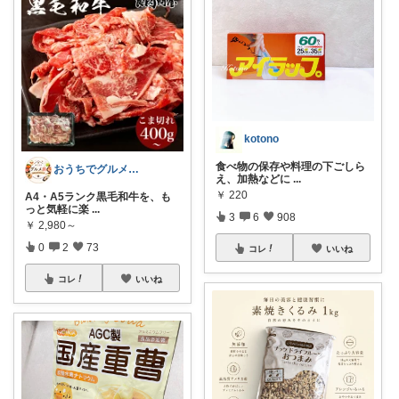
kotono
食べ物の保存や料理の下ごしら
おうちでグルメ旅｜口コミ厳選
え、加熱などに
...
￥
220
A4・A5ランク黒毛和牛を、も
っと気軽に楽
...
3
6
908
￥
2,980～
0
2
73
コレ
いいね
コレ
いいね