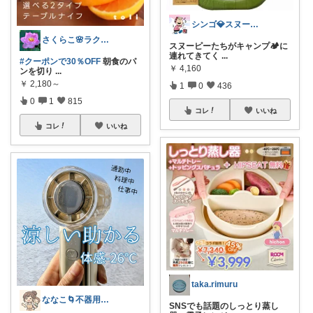
シンゴ💎スヌーピーで埋め尽くすワン🐶
さくらこ🌸ラクする暮らしnote
スヌーピーたちがキャンプ🏕️に
連れてきてく
...
#クーポンで30％OFF
朝食のパ
￥
4,160
ンを切り
...
￥
2,180～
1
0
436
0
1
815
コレ
いいね
コレ
いいね
taka.rimuru
ななこ🌀不器用ママ￤家事＆育児グッズ
SNSでも話題のしっとり蒸し