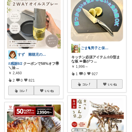
ごま🐈男子と保護猫のママ🐈
すず 難聴児のママ🦻
キッチン必須アイテム☆D型ま
な板 ⏩傷がつ
...
#感謝8/2
クーポンで58%オフ🉐
￥
1,996～
＼油
...
￥
2,460
1
0
927
2
0
821
コレ
いいね
コレ
いいね