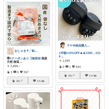
マヤ＠経由購入に感謝❤️
おしゃき⚘⋰転勤族の4歳👦🏻ママ
#半額×10%OFF🔥🔥3390→152
6
...
🉐
#クーポンあり【無添加
国産
￥
1,695
天然 無塩
...
￥
3,899～
0
1
944
3
0
597
コレ
いいね
コレ
いいね