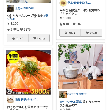
ラムモモ🍀ゆるっとミニマル
えあ♡airroom❀ラクして整う暮らし
🔥今なら限定クーポン配布中✨
「キャベツ
...
꧁ とろりんスープ꧂8/⑥
#⏰
￥
1,230
55%O
...
￥
3,160
0
0
187
2
1
1179
コレ
いいね
コレ
いいね
GREEN NOTE
悩み解決ゆうパパroom
#オリジナル写真
🥬おうちサラ
ダがお店の味
...
おうちで楽しむ国産オリーブサ
￥
2,898～