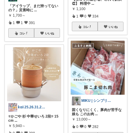
👏】 料理中
...
「アイラップ、まだ持ってない
￥
1,100
の？」災害時に
...
￥
1,700～
1
0
334
1
1
391
コレ
いいね
コレ
いいね
MIKU | シンプリスト主婦
𝕜𝕖𝕚 25.26.31.2日💓
固くなりにくく、豚肉が苦手な
娘も このお肉
...
𖧤かごや 杉 中華せいろ 2段𖧤 15
￥
13,000～
cm
...
￥
5,940～
0
0
282
0
0
398