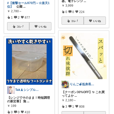
器。電子レンジ
...
#【衝撃セール970円～☆楽天1
￥
3,999
位】
公園
...
￥
2,780～
0
0
224
1
2
877
コレ
いいね
コレ
いいね
りんご🍎低身長ママ👖＆キッズアイテム
Tak🗼シンプルで健康的な暮らし
【クーポン30%OFF】✨ これ買
ってよか
...
【レンジでそのまま！時短調理
￥
2,180～
の新定番】 無
...
￥
199
3
1
808
0
0
410