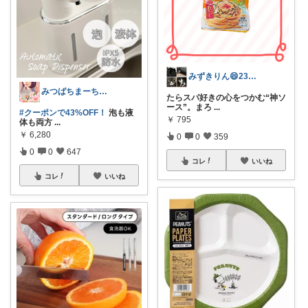
みずきりん😄23・24日お買い上げ感謝
みつばちまーちᵀᴴᴬᴺᴷ ᵞᴼᵁ ◡̈*
たらスパ好きの心をつかむ“神ソ
ース”。まろ
...
#クーポンで43%OFF！
泡も液
￥
795
体も両方
...
￥
6,280
0
0
359
0
0
647
コレ
いいね
コレ
いいね