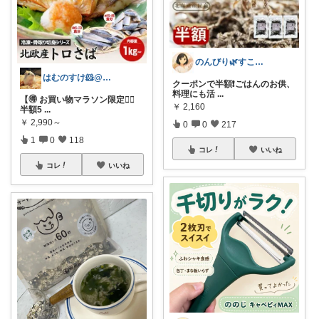
のんびり🌿すこやか暮らし
はむのすけ🐹@美味しいもの&季節の商品
クーポンで半額❗️ごはんのお供、
料理にも活
...
【🉐 お買い物マラソン限定🏃‍♀️
￥
2,160
半額5
...
￥
2,990～
0
0
217
1
0
118
コレ
いいね
コレ
いいね