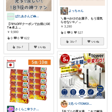
よっちゃん
ばたあさんど🍰テンション爆上がりな生活
＼食べかけのお菓子、もう湿気
らせない✨／
...
【78%OFFクーポンでお得にGE
￥
3,280
T🔥卓上
...
￥
9,980
0
0
527
0
0
622
コレ
いいね
コレ
いいね
3児パパTOMO/暮らしが整う
さくらこ🌸ラクする暮らしnote
【生ゴミの置き場、これで解決