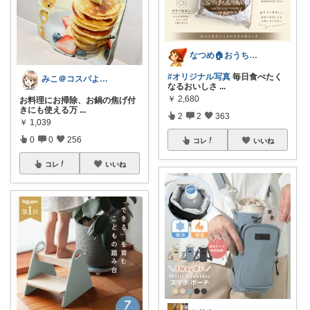
なつめ🏠️おうち時間大好き
#オリジナル写真
毎日食べたく
みこ＠コスパよくラクする家事
なるおいしさ
...
￥
2,680
お料理にお掃除、お鍋の焦げ付
きにも使える万
...
2
2
363
￥
1,039
0
0
256
コレ
いいね
コレ
いいね