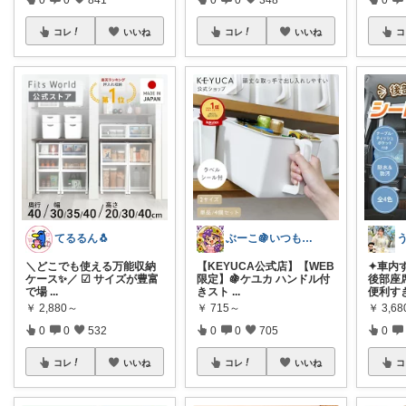
コレ
いいね
コレ
いいね
コ
てるるん🐧
ぶーこ🍇いつもありがとう😊
＼どこでも使える万能収納
【KEYUCA公式店】【WEB
✦車内
ケース✨／ ☑︎︎ サイズが豊富
限定】🍇ケユカ ハンドル付
後部座
で場
...
きスト
...
便利す
￥
2,880～
￥
715～
￥
3,6
0
0
532
0
0
705
0
コレ
いいね
コレ
いいね
コ