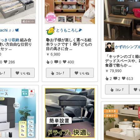
achi ♬♪ 🕊
とうもころし🌽
すっきり収納
組み合
📚お子様が楽しく選べる絵
使い方自由な仕切り
本ラックです！ 🧸子どもの
点セッ
...
目の高さに合
...
0
￥
6,980
​「キッチンのゴミ箱
デッドスペースや、
0
286
0
0
400
食器で散らか
...
￥
79,990
レ
いいね
コレ
いいね
2
2
613
コレ