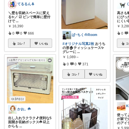
てるるん🐧
＼壁を収納スペースに変え
高さも
る✨／ ☑︎︎ ピンで簡単に壁付
にぴっ
けで
...
にくい
￥
16,390
￥
3,2
0
0
666
0
ぱ−ちく🍅Room
#オリジナル写真2枚
おうち
コレ
いいね
コ
の形🏠ティッシュケース✨
グレーに
...
￥
1,089～
0
0
371
コレ
いいね
K
かお。☘️
使って
出し入れラクラク🎵便利な5
が家で
面開き収納ボックス☘️ ☑️上
のアイ
からも
...
￥
5,9