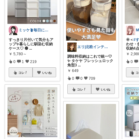
ミッケ🪴毎日に"ちょっとイイ"を
M
すっきり片付いて気分もア
🌞＜
#
ップ✨暮らしに馴染む収納
わせ・
エリ|北欧インテリアと愛用品|朝コレ
ケース♡ 🟢
...
収納4
￥
5,780～
￥
2,98
調味料収納はこれで統一🤍
✨ タケヤ フレッシュロック
0
1
219
0
角型3
...
￥
649
コレ
いいね
コ
0
0
709
コレ
いいね