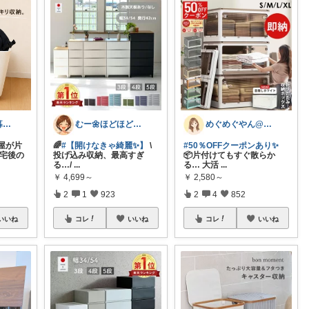
そらまめ🍃｜暮らしの便利グッズ
むー🌼ほどほど生活🌼
めぐめぐやん@2児ママ×ゆるっと暮らし
屋が片
🌈
#​【開けなきゃ綺麗✨️】
\​
#50％OFFクーポンあり✨
帰宅後の
投げ込み収納、最高すぎ
📦片付けてもすぐ散らか
る…/
...
る… 大活
...
￥
4,699～
￥
2,580～
2
1
923
2
4
852
いいね
コレ
いいね
コレ
いいね