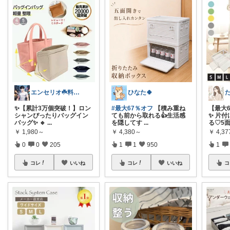
エンセリオ☘️料理を楽しく🍳
ひなた🍀
✨【累計3万個突破！】ロン
#最大67％オフ
【積み重ね
【最大
シャンぴったりバッグイン
ても前から取れる👍生活感
✨ 片
バッグ✨ 🔹
...
を隠してす
...
る♡5
￥
1,980～
￥
4,380～
￥
4,3
0
0
205
1
1
950
1
コレ
いいね
コレ
いいね
コ