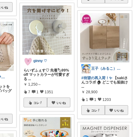
いいね
ginny ♡
王子（みるこ）👑便利グッズ×QOL向上
らいずふぇす♡ 先着🏷️99%
off マットカラーが可愛すぎ
ミントチョコ🌱いつもありがとう
#待望の再入荷！✨️
【sakiさ
る
...
んコラボ 🏠 どこでも垢抜け
￥
1,250～
ットを
...
げバッグ
￥
28,900
7
1
1351
1
1
1203
コレ
いいね
コレ
いいね
いいね