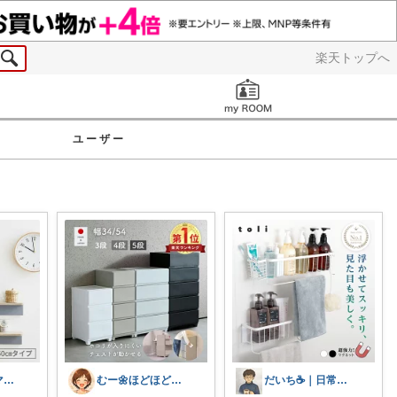
楽天トップへ
お知らせ
ユーザー
ぱる🌼ズボラママのラク家事
むー🌼ほどほど生活🌼
だいち☕️｜日常にちょうどいいモノ