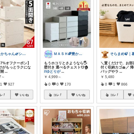
たかちゃん🌿シンプルで心地よい暮らし
ＭＡＳＨ🌈豊かな生活へカスタマイズ🌈
67%オフクーポン】
もうホコリとさようなら🖐️
＼置くだけで、お部
付けがもっとラクにな
壁付き 選べるチェスト👕🏠
付く収納カゴ🧺／ 
面開
...
#ゆとりが
...
バッグやラ
...
77～
￥
4,999～
￥
5,480
1
927
0
0
170
0
1
866
レ
いいね
コレ
いいね
コレ