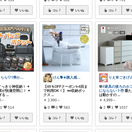
レ
いいね
コレ
いいね
コレ
うらら🤍⌇🉐かわいい暮らし
けん🐕★購入感謝です★（アイコン変更）
すっきり神収納！ ✦
【49％OFFクーポン✨4回ま
🌸
#家具の後ろのホ
席が快適空間に！ ✦
で利用OK！】 🛏️収納ボッ
にならない？🥹
重た
ぎる
...
クス
...
は動かすの
...
80～
￥
2,990～
￥
4,999～
1
514
0
0
583
2
1
1037
レ
いいね
コレ
いいね
コレ