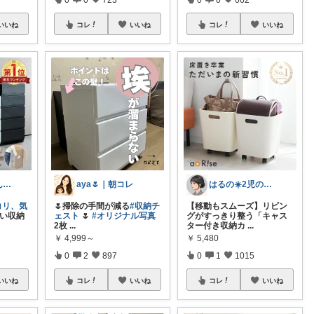
いいね
コレ
いいね
コレ
いいね
りえ🌸ごきげんな暮らし🏠🌿
aya🌷｜朝コレ
はるの☀️2児のママ𓂃◌𓈒𓐍
コリ、気
🌷掃除の手間が減る
#収納チ
【移動もスムーズ】リビン
い収納
ェスト
🌷
#オリジナル写真
グがすっきり整う「キャス
2枚
...
ター付き収納カ
...
￥
4,999～
￥
5,480
0
2
897
0
1
1015
いいね
コレ
いいね
コレ
いいね