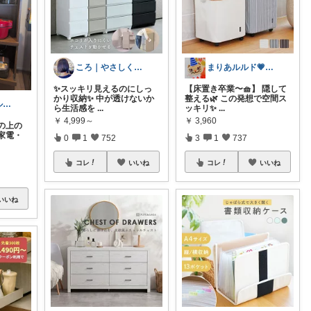
ころ｜やさしく整う暮らしの道具🌿
まりあルルド💗ご購入感謝です💗
✨スッキリ見えるのにしっ
【床置き卒業〜🧺】 隠して
かり収納✨ 中が透けないか
整える🌿 この発想で空間ス
かずのシンプル生活｜一生モノに出会う場所
ら生活感を
...
ッキリ✨️
...
￥
4,999～
￥
3,960
の上の
家電・
0
1
752
3
1
737
コレ
いいね
コレ
いいね
いいね