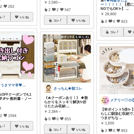
🌼
#🔥再販きたよ
￥
2,580～
ー！！！！！
【壁に
2
202
NGでもOK✨】
...
2
2
547
￥
28,900
レ
いいね
コレ
いいね
0
0
923
コレ
🐰うさママ🐰💖キッズ・ママの日常✨
さっちん🍀朝コレ
%OFFクーポンで4,1
《🔥クーポンあり！》 🍀散
🎊🎉✨ 教科書・ノー
らかりをスッキリ解決✨折
りたたみ収納
...
9
【🌸ポイント5倍✨ 
￥
2,384～
らしに馴染む収納で
2
1594
つきがちな
...
0
0
853
￥
1,650
レ
いいね
コレ
いいね
3
0
853