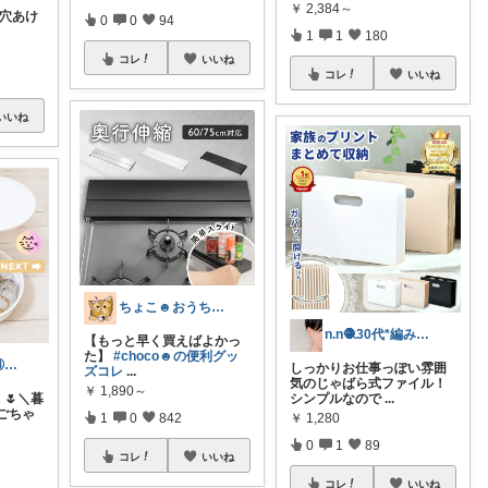
￥
2,384～
穴あけ
0
0
94
1
1
180
コレ
いいね
コレ
いいね
いいね
ちょこ☻おうち時間充実🏠アイテム
n.n🧶30代*編み物と暮らし
【もっと早く買えばよかっ
た】
#choco☻の便利グッ
メアリー♡小③女の子のママ•᎑•ꕤ
しっかりお仕事っぽい雰囲
ズコレ
...
気のじゃばら式ファイル！
￥
1,890～
】🌷＼暮
シンプルなので
...
ごちゃ
￥
1,280
1
0
842
0
1
89
コレ
いいね
コレ
いいね