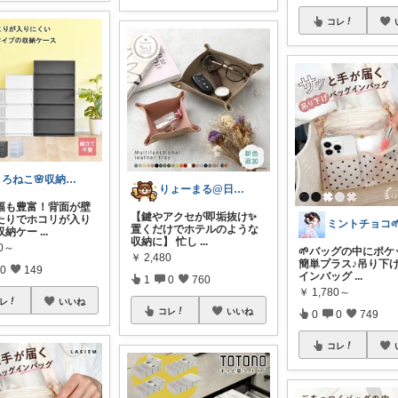
コレ
くろねこ🌸収納＆キッチン整理
りょーまる@日用品×ファッション
幅も豊富！背面が壁
【鍵やアクセが即垢抜け✨
たりでホコリが入り
置くだけでホテルのような
収納ケー
...
収納に】 忙し
...
80～
🌱バッグの中にポケ
￥
2,480
簡単プラス♪吊り下
0
149
インバッグ
...
1
0
760
￥
1,780～
レ
いいね
コレ
いいね
0
0
749
コレ