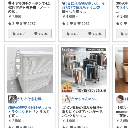
🉐４８%OFFクーポンで4,1
🌸
#目に入る物が多いと、そ
30%O
42円🎊🎉✨ 教科書・ノート
れだけで疲れちゃう…🥹
で
#オ
の収
...
細々した物っ
...
...
￥
7,966
￥
4,699～
￥
1,4
2
0
1287
1
0
1031
0
コレ
いいね
コレ
いいね
コ
かりぷそ@お買い物の応援します
たかちゃん🌿シンプルで心地よい暮らし
#50%OFF🤍片付けがちょっ
ズボン収納の悩みを解決✨
【省ス
とラクになる✨
「とりあえ
滑りにくいS字ハンガーで、
mome
ず置
...
パンツをサッ
...
「荷物
￥
2,580～
￥
4,999～
￥
3,85
0
0
841
0
0
348
0