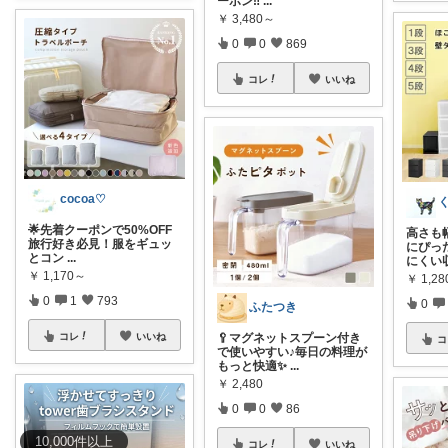
ーポン‼️
...
￥
3,480～
0
0
869
コレ
いいね
cocoa♡
​🌟先着クーポンで50%OFF
高さも
旅行好き必見！服をギュッ
にぴっ
とコン
...
にくい
￥
1,170～
￥
1,2
0
1
793
0
ふたつき
🥄マグネットスプーン付き
コレ
いいね
コ
で使いやすい♪毎日の料理が
もっと快適✨
...
￥
2,480
0
0
86
10,000
件
以上
コレ
いいね