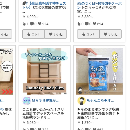
な
🌈
#【生活感を隠す神チェス
#5のつく日×40%OFFクーポ
けで憧
ト✨️】
\ズボラ主婦の味方♡/
ン
✨ごちゃつきがちな浴
...
...
室、こ
...
￥
4,999～
￥
3,880～
1
0
924
0
0
694
いいね
コレ
いいね
コレ
いいね
しいみるく🌟毎日全力投稿🌟
ＭＡＳＨ🌈豊かな生活へカスタマイズ🌈
ちゃんころ🍀オリ写/インテリア/キッズ
F✨
夏休
ここも使いたかった！スリ
▶そのままポンでラク収納
らかし
ム設計でデッドスペースを
▶密閉容器で湿気を防ぐ ▶
活用🚰ランドリ
...
麦茶だけじ
...
￥
6,980～
￥
1,870～
0
0
723
0
0
662