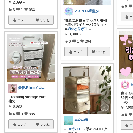
￥
2,099～
0
3
1
633
ＭＡＳＨ🌈豊かな生活へカスタマイズ🌈
コ
簡単にお風呂すっきり🛀引
コレ
いいね
っ掛けワイヤーバスケット
🧺
#ゆとりが生
...
￥
3,300～
0
1
204
コレ
いいね
凛音.𝗥𝗶𝗻༝༝メロウな暮らし🧸
🉐４８
" rotating storage cart .. :
60円〜
他の
...
トの
...
￥
6,980
￥
7,99
4
0
885
8
𝓶𝓪𝓴𝓲𓈒𓏸𑁍
コレ
いいね
コ
˗ˏˋ
#ﾏﾗｿﾝ⭐️
ˎˊ˗ 🉐45％OFFク