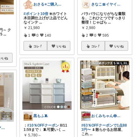
おさる⭐ご購入感謝🐹
きなこ🎀イヤイヤ期育児中
#ポイント10倍
❇️ホワイト
バラバラになりがちな書類
木目調仕上げが上品でどん
を、これひとつですっきり
なインテ
...
整理！じゃばら
...
￥
21,980
￥
2,980
円～ ク
:5
...
1
0
140
2
0
595
コレ
いいね
コレ
いいね
いいね
黒もふ🧵
おくみちゃん🍥朝コレ界隈✌🏻
：
#10％OFFクーポン
8/11
#63％OFFクーポンで1点88
ぱる🌼ズボラママのラク家事
1:59まで： 🧵可愛いく
...
3円〜
🌷散らかるお部屋、
これ
...
￥
5,780～