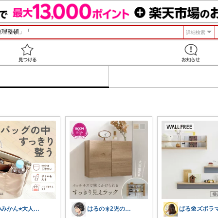
詳細検索
見つける
ゆみかん⭐︎大人の暮らし研究室
はるの☀️2児のママ𓂃◌𓈒𓐍