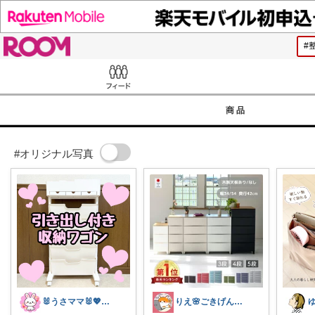
ROOM
Feed
商品
#オリジナル写真
🐰うさママ🐰💖キッズ・ママの日常✨
りえ🌸ごきげんな暮らし🏠🌿