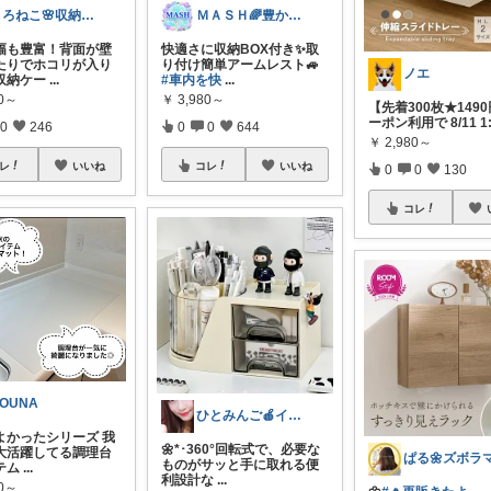
くろねこ🌸収納＆キッチン整理
ＭＡＳＨ🌈豊かな生活へカスタマイズ🌈
幅も豊富！背面が壁
快適さに収納BOX付き✨取
たりでホコリが入り
り付け簡単アームレスト🚙
ノエ
収納ケー
...
#車内を快
...
80～
￥
3,980～
【先着300枚★1490
ーポン利用で 8/11 1
0
246
0
0
644
￥
2,980～
レ
いいね
コレ
いいね
0
0
130
コレ
OUNA
ひとみんご🍎‪インテリア雑貨
よかったシリーズ 我
🌼*･360°回転式で、必要な
大活躍してる調理台
ものがサッと手に取れる便
テム
...
利設計な
...
90～