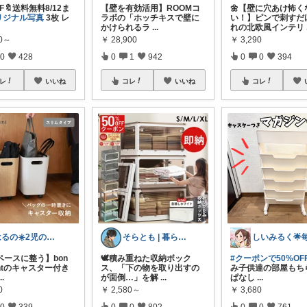
FF🔖送料無料8/12ま
【壁を有効活用】ROOMコ
🌼【壁に穴あけ怖く
リジナル写真
3枚 レ
ラボの「ホッチキスで壁に
い！】ピンで刺すだ
かけられるラ
...
れの北欧風インテリ
80～
￥
28,900
￥
3,290
0
428
0
1
942
0
0
394
レ
いいね
コレ
いいね
コレ
はるの☀️2児のママ𓂃◌𓈒𓐍
そらとも | 暮らしItem🕊️朝コレ
ペースに整う】bon
🕊️積み重ねた収納ボック
#クーポンで50%OF
ntのキャスター付き
ス、「下の物を取り出すの
み子供達の部屋もち
...
が面倒…」を解
...
ぱなし
...
0
￥
2,580～
￥
3,680
0
339
0
0
802
0
0
761