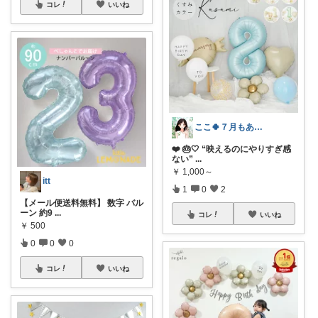
コレ
いいね
ここ🍀７月もありがとう🍀
❤️ 🎂🤍 “映えるのにやりすぎ感
ない”
...
￥
1,000～
itt
1
0
2
【メール便送料無料】 数字 バル
ーン 約9
...
コレ
いいね
￥
500
0
0
0
コレ
いいね