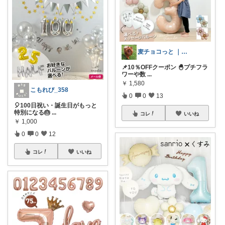
麦チョコっと ｜ キッズ＆ベビー 夏
📌10％OFFクーポン 🐣プチフラ
ワーや数
...
￥
1,580
こもれび_358
0
0
13
🎈100日祝い・誕生日がもっと
特別になる🎂
...
コレ
いいね
￥
1,000
0
0
12
コレ
いいね