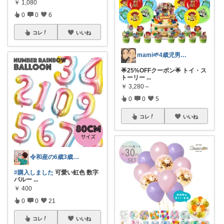
￥
1,080
0
0
6
コレ
いいね
mami🌱4歳児男の子のママ🌿
🌟25%OFFクーポン🌟 トイ・ス
トーリー
...
￥
3,280～
0
0
5
コレ
いいね
令和産の6歳3歳 🏃‍♀️💨
#購入しました
可愛い虹色 数字
バルー
...
￥
400
0
0
21
コレ
いいね