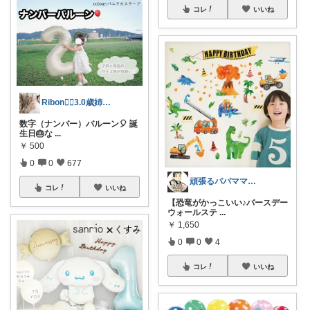
コレ
いいね
Ribon❁⃘3.0歳姉妹ﾏﾏ👧🏻♡
数字（ナンバー）バルーン🎈 誕
生日🎂な
...
￥
500
0
0
677
頑張るパパママ応援隊@育児・子供用品紹介
コレ
いいね
【恐竜がかっこいい♪バースデー
ウォールステ
...
￥
1,650
0
0
4
コレ
いいね