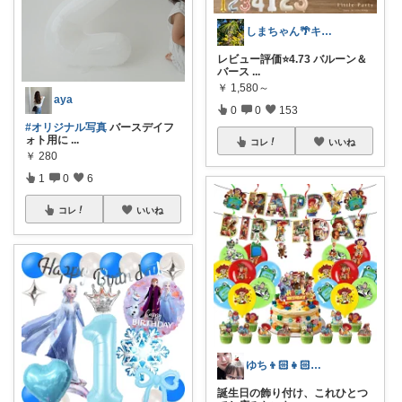
しまちゃん🌴キッズ向けｱｲﾃﾑ🧸
レビュー評価⭐️4.73 バルーン＆
バース
...
￥
1,580～
aya
0
0
153
#オリジナル写真
バースデイフ
ォト用に
...
コレ
いいね
￥
280
1
0
6
コレ
いいね
ゆち👦🏻👧🏻👶🏻のmama
誕生日の飾り付け、これひとつ