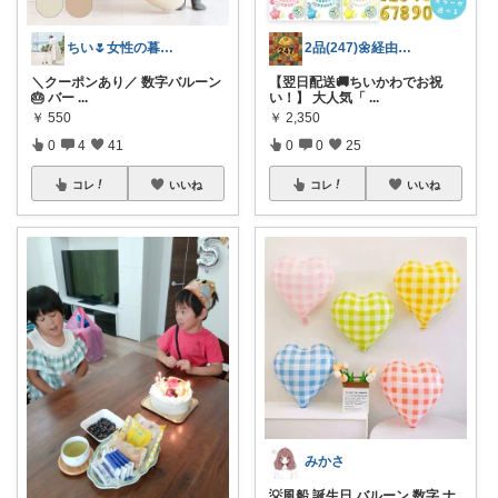
ちい🌷女性の暮らしを素敵に🪴
2品(247)🌼経由購入感謝です🌼
＼クーポンあり／ 数字バルーン
【翌日配送🚚ちいかわでお祝
🎂 バー
...
い！】 大人気「
...
￥
550
￥
2,350
0
4
41
0
0
25
コレ
いいね
コレ
いいね
みかさ
💡風船 誕生日 バルーン 数字 ナ