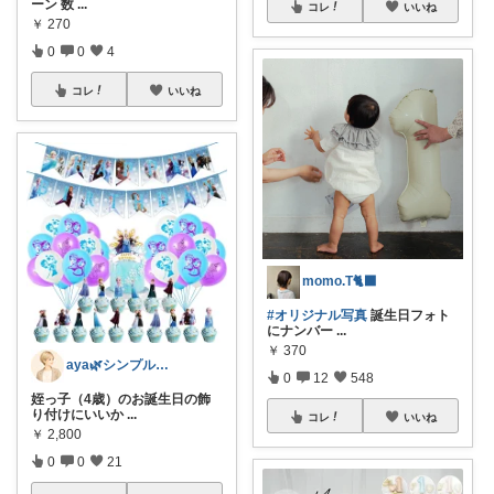
ーン 数
...
コレ
いいね
￥
270
0
0
4
コレ
いいね
​momo.T🐈‍⬛
#オリジナル写真
誕生日フォト
にナンバー
...
￥
370
aya🌿シンプル好きアラサー
0
12
548
姪っ子（4歳）のお誕生日の飾
り付けにいいか
...
コレ
いいね
￥
2,800
0
0
21