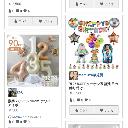
￥
2,500
コレ
いいね
0
0
4
コレ
いいね
mami🌱4歳児男の子のママ🌿
🌟25%OFFクーポン🌟 誕生日の
飾り付け
...
ゆり
￥
3,980
0
0
4
数字 バルーン 90cm ホワイト
アイボ
...
￥
500
コレ
いいね
MONE🌙
さんのコレ！
0
0
0