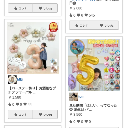
日🎂
...
￥
2,680
コレ
いいね
0
6
545
コレ
いいね
MEi
【バースデー飾り】お洒落なプ
チフラワーバル
...
tom
￥
1,580
0
0
44
見た瞬間「ほしい」ってなった
😍 誕生日 バ
...
￥
3,560
コレ
いいね
0
0
0