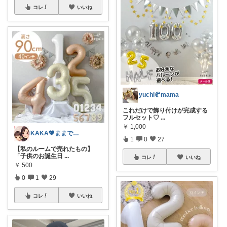
コレ
いいね
yuchi🥐mama
これだけで飾り付けが完成する
フルセット♡
...
￥
1,000
KAKA💖ままでもキレイでいたい
1
0
27
【私のルームで売れたもの】
「子供のお誕生日
...
コレ
いいね
￥
500
0
1
29
コレ
いいね