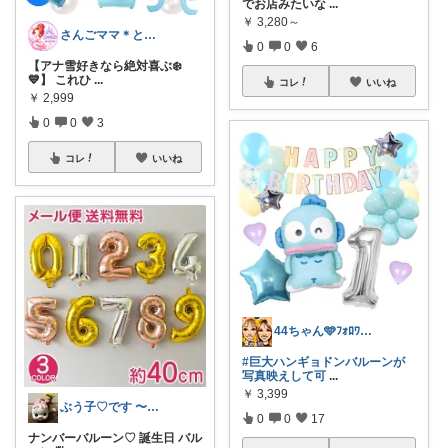
でお店みたいな
...
￥
3,280～
さんごママ＊ときめくプチプラディズニー♡
0
0
6
【アナ雪好きなら絶対喜ぶ❄️
💙】 これひ
...
コレ
いいね
￥
2,999
0
0
3
コレ
いいね
44ちゃん🩵ﾌｫﾛﾜｰ様から購入
#巨大ハンギョドンバルーンが
写真映えして可
...
￥
3,399
ぶう子♡です 〜感謝です〜
0
0
17
ナンバーバルーン♡ 誕生日 バル