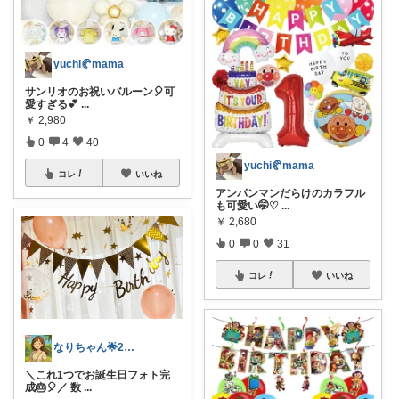
yuchi🥐mama
サンリオのお祝いバルーン🎈可
愛すぎる💕
...
￥
2,980
0
4
40
yuchi🥐mama
コレ
いいね
アンパンマンだらけのカラフル
も可愛い🤭♡
...
￥
2,680
0
0
31
コレ
いいね
なりちゃん🌟2歳のmama🦖
＼これ1つでお誕生日フォト完
成🎂🎈／ 数
...