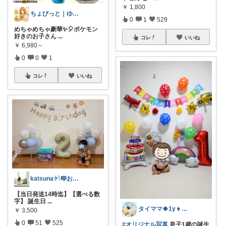
￥
1,800
ちょびっと｜ゆる無添加とお気に入り🦊
0
1
529
めちゃめちゃ豪華✨🎈ポケモン
好きのお子さん
...
コレ
いいね
￥
6,980～
0
0
1
コレ
いいね
katsuna𓍯🎼お返事遅れます🐢
【当日発送14時迄】【選べる数
字】 誕生日
...
タイママ🍀1y👦のママ
￥
3,500
0
51
525
#オリジナル写真
息子1歳の誕生