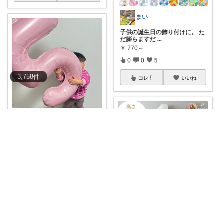
まい
子供の誕生日の飾り付けに。 た
だ膨らますだ
...
￥
770～
0
0
5
3,758
件
コレ
いいね
nzm
娘息子の誕生日に毎回買ってる
90センチサイ
...
￥
300～
0
0
11
コレ
いいね
Rii
⌇ 𝖻𝖺𝗅𝗅𝗈𝗈𝗇 𝖽𝖾𝖼𝗈𝗋 ﹐ 1歳
...