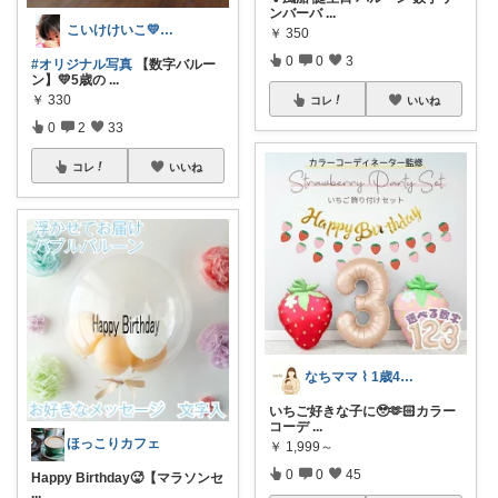
ンバーバ
...
こいけけいこ💛いつもありがとう💛
￥
350
0
0
3
#オリジナル写真
【数字バルー
ン】💛5歳の
...
￥
330
コレ
いいね
0
2
33
コレ
いいね
なちママ ⌇ 1歳4歳ママ
いちご好きな子に‪‪🥹🫶🏻︎‪カラー
コーデ
...
ほっこりカフェ
￥
1,999～
0
0
45
Happy Birthday🥵【マラソンセ
...