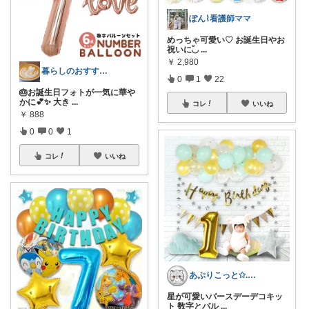
ぽん⌇看護師ママ
めっちゃ可愛い♡ お誕生日やお
祝いに◟̆◞
...
￥
2,980
暮らしのおすすめROOM
0
1
22
🎂お誕生日フォトが一気に華や
かに💕✨ 大き
...
コレ
いいね
￥
888
0
0
1
コレ
いいね
あぷりこっと✩.*˚100%ROOM経由
星が可愛いバースデーデコキッ
ト 数字とバル
...