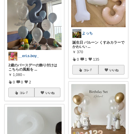
よっち
誕生日 バルーン くすみカラーで
かわいい
...
￥
370
__eri.s.boy_
0
1
135
2歳のバースデーの飾り付けは
こちらの風船を
...
コレ
いいね
￥
1,080～
0
0
2
コレ
いいね