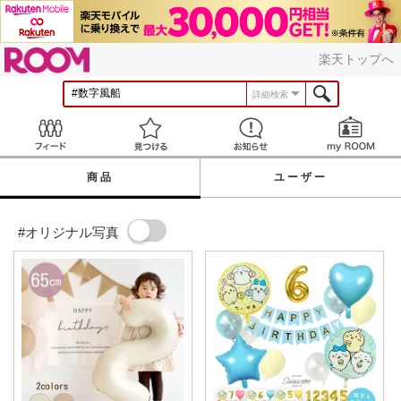
ROOM
楽天トップへ
詳細検索
Feed
見つける
お知らせ
商品
ユーザー
#オリジナル写真