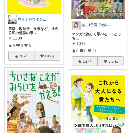
ワタシ@ワタシ軸診断
あこ⌇子育て×知育 ◡̈ ♡
選挙、政治学、投票など、社会
公民の勉強の導
...
マンガで楽しく学べるˎˊ˗ ⁡ ⁡ どっ
￥
1,100
ち
...
￥
1,320
0
0
3
0
0
27
コレ
いいね
コレ
いいね