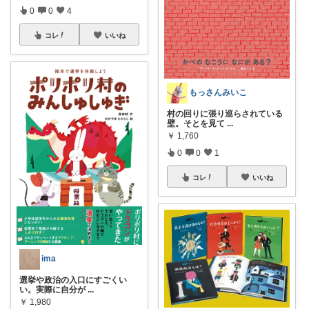
0
0
4
コレ
いいね
もっさんみいこ
村の回りに張り巡らされている
壁。そとを見て
...
￥
1,760
0
0
1
コレ
いいね
ima
選挙や政治の入口にすごくい
い。実際に自分が
...
￥
1,980