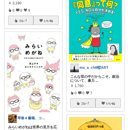
￥
3,190
0
0
9
コレ
いいね
ma_a_chill🤯ART
こんな世の中だからこそ。政治
について、暴力
...
￥
1,760
0
0
7
コレ
いいね
琴春🌷書籍、コスメ好き📚💄
みらいめがねは世界の見方を広