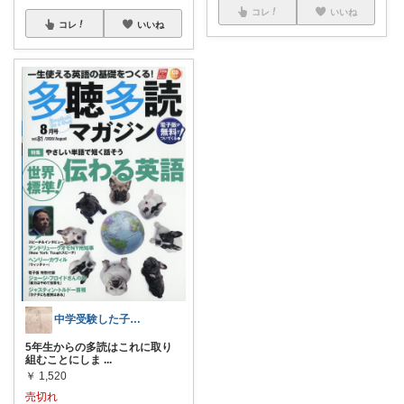
コレ
いいね
コレ
いいね
中学受験した子が低学年でやっていたこと
5年生からの多読はこれに取り
組むことにしま
...
￥
1,520
売切れ