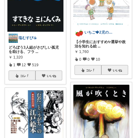
いちご🍓2児のママ
塩むすび🍙
【小学生におすすめ✨️選挙や政
治を知れる絵
...
どろぼう3人組がさびしい孤児
を助ける、フラ
...
￥
1,760
￥
1,320
0
0
10
1
12
519
コレ
いいね
コレ
いいね