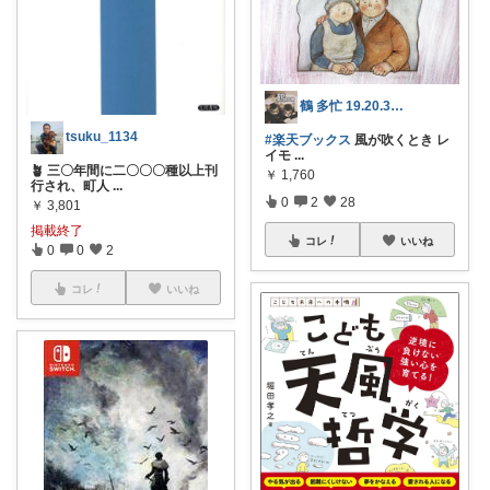
鶴 多忙 19.20.30日感謝🫶
tsuku_1134
#楽天ブックス
風が吹くとき レ
イモ
...
🪴 三〇年間に二〇〇〇種以上刊
￥
1,760
行され、町人
...
0
2
28
￥
3,801
掲載終了
コレ
いいね
0
0
2
コレ
いいね