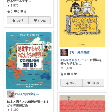
げるツールです
...
￥
1,870
0
0
8
コレ
いいね
ぱち！経由感謝📚🏳️‍🌈👚🕊️
#おみせやさんごっこ
に興味を
持った子ども
...
￥
1,430
0
0
6
コレ
いいね
わんぴ@お金をかけずに知育する
絵本と思うとお値段が張ります
がその価値はあ
...
￥
3,190