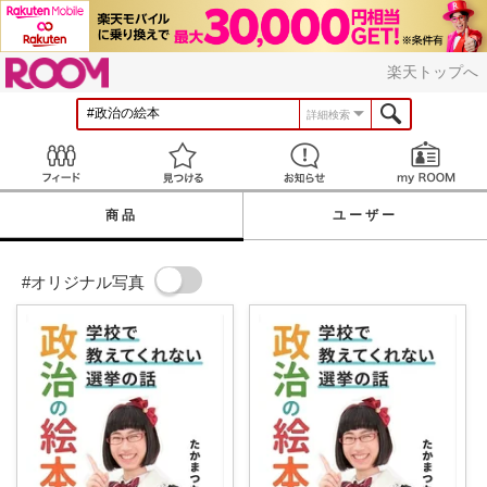
ROOM
楽天トップへ
詳細検索
Feed
見つける
お知らせ
商品
ユーザー
#オリジナル写真