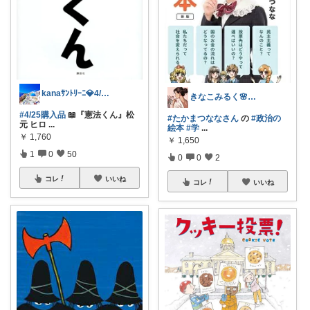
kanaｻﾝﾄﾘｰﾆ💎4/3感謝♡
きなこみるく🌸乳がんサバイバーブロガー
#4/25購入品
📖『憲法くん』松
#たかまつななさん
の
#政治の
元 ヒロ
...
絵本
#学
...
￥
1,760
￥
1,650
1
0
50
0
0
2
コレ
いいね
コレ
いいね