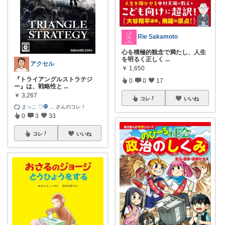
Rie Sakamoto
心を積極的観念で満たし、人生
を明るく正しく
...
アクセル
￥
1,650
『トライアングルストラテジ
0
0
17
ー』は、戦略性と
...
￥
3,267
コレ
いいね
まっこ ♡🕵
...
さんのコレ！
0
3
33
コレ
いいね