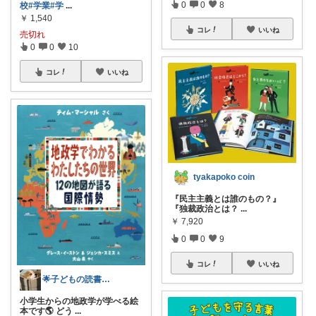
0
0
8
校
#学業
#学
...
￥
1,540
コレ
いいね
売切れ
0
0
10
コレ
いいね
tyakapoko coin
『民主主義とは誰のもの？』
『独裁政治とは？
...
￥
7,920
0
0
9
コレ
いいね
🌟子どもの読書記録🌟 お礼は↓に
小学生からの地政学が学べる絵
本です🌎 どう
...