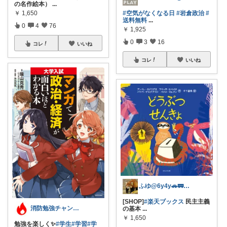
の名作絵本）
...
#空気がなくなる日
#岩倉政治
#
￥
1,650
送料無料
...
0
4
76
￥
1,925
0
3
16
コレ
いいね
コレ
いいね
ふゆ@6y4y🚗🚃コレ歓迎🍀
[SHOP]
#楽天ブックス
民主主義
消防勉強チャンネ7/27感謝☀️
の基本
...
￥
1,650
勉強を楽しく✨
#学生
#学習
#学