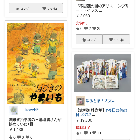
『不思議の国のアリス コンプリ
コレ
いいね
ート・イラス
...
￥
3,080
売切れ
0
2
25
コレ
いいね
ゆあとま＊大大大大大感謝!!!!!!!
___kocchi*
【送料無料😍💗】
#今日は何の
日
#0717
...
国際政治学者の三浦瑠麗さんが
￥
19,800
勧めていた1冊
...
掲載終了
￥
1,430
0
0
11
0
0
0