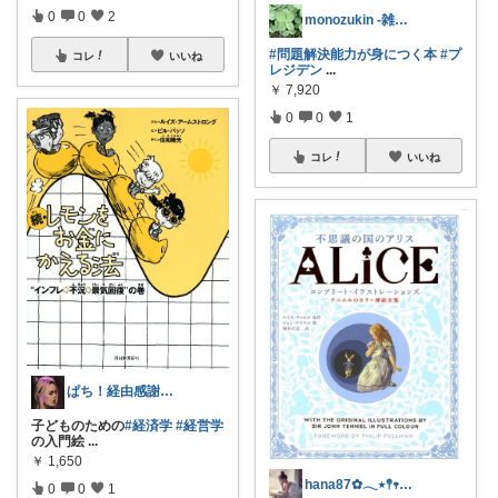
0
0
2
monozukin -雑誌掲載アイテム-
#問題解決能力が身につく本
#プ
コレ
いいね
レジデン
...
￥
7,920
0
0
1
コレ
いいね
ぱち！経由感謝📚🏳️‍🌈👚🕊️
子どものための
#経済学
#経営学
の入門絵
...
￥
1,650
hana87✿𓂃٭𖤣𖥧𖥣｡🐇
0
0
1