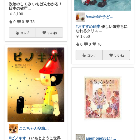
政治のしくみ いちばんわかる！
日本の省庁
...
￥
3,190
ℎ𝑎𝑟𝑢𝑘𝑎𓅼子ども/暮らし
0
0
78
#おすすめ絵本
優しい気持ちに
なれるクリス
...
コレ
いいね
￥
1,650
0
0
76
コレ
いいね
ここちゃん🐶糖代謝大事だよ 感謝💕
#ピノキオ
（いもとようこ世界
anemone551@経由ありがとう♡