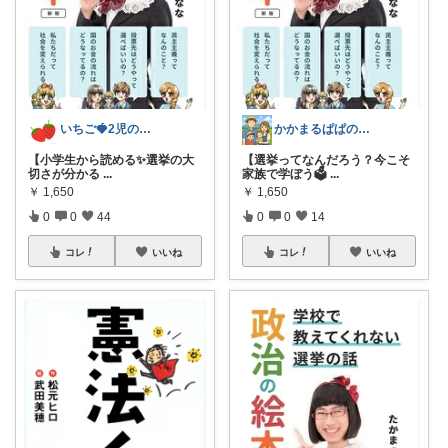
いちご🍓2児のママ
かかまるぱぱのオススメ🫢経由感謝❗
【小学生から読める✨️選挙の大
【選挙ってなんだろう？今こそ
切さが分かる
...
家族で学ぼう🗳
...
￥
1,650
￥
1,650
0
0
44
0
0
14
コレ
いいね
コレ
いいね