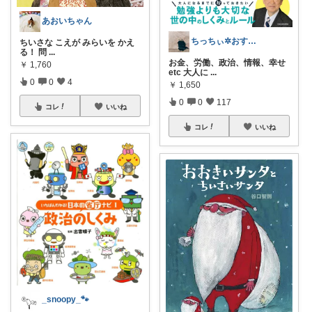
あおいちゃん
ちっちぃ✲おすすめ絵本コレクみてね◡̈
ちいさな こえが みらいを かえ
る！ 問
...
お金、労働、政治、情報、幸せ
￥
1,760
etc 大人に
...
0
0
4
￥
1,650
0
0
117
コレ
いいね
コレ
いいね
_snoopy_🐾