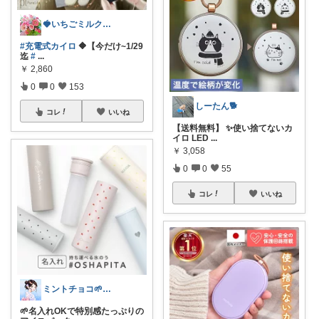
🍓いちごミルク🍓8月からスロー再開
#充電式カイロ
🔶【今だけ~1/29
迄
#
...
￥
2,860
0
0
153
しーたん🐕
コレ
いいね
【送料無料】 ✨使い捨てないカ
イロ LED
...
￥
3,058
0
0
55
コレ
いいね
ミントチョコ🌱いつもありがとう
🌱名入れOKで特別感たっぷりの