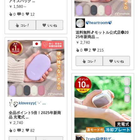
アイスパック
...
￥
1,580～
0
0
12
🍃heartroom🍃
コレ
いいね
送料無料🎵モットル公式店🔴20
25年新商品
...
￥
2,740
0
2
215
コレ
いいね
klovesyy( ˙ᵕ˙ 🙏🏼)
全品ポイント5倍！2025年新商
品 充電式
...
￥
2,740
0
2
82
7cats🐱便利グッズで快適に悩み解決