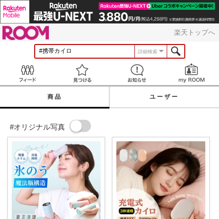
ROOM
楽天トップへ
詳細検索
Feed
見つける
お知らせ
商品
ユーザー
#オリジナル写真