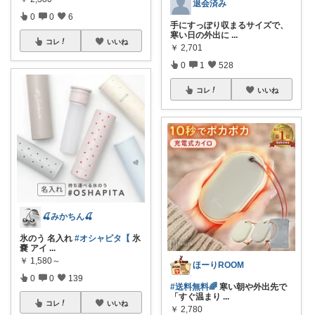
退会済み
0
0
6
手にすっぽり収まるサイズで、
寒い日の外出に
...
コレ
いいね
￥
2,701
0
1
528
コレ
いいね
🍒みかちん🍒
氷のう 名入れ
#オシャピタ【
氷
嚢 アイ
...
￥
1,580～
ほーりROOM
0
0
139
#送料無料🌈
寒い朝や外出先で
「すぐ温まり
...
コレ
いいね
￥
2,780