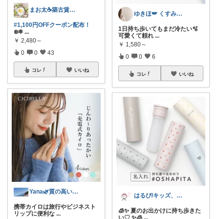
まお太☕築古賃貸住まい元紅茶専門店のひと
ゆきほ🪽 くすみカラー×小学生ママ
#1,100円OFFクーポン配布！
1日持ち歩いてもまだ冷たい🫧
❄️❄
...
可愛くて頼れ
...
￥
2,480～
￥
1,580～
0
0
43
0
0
6
コレ
いいね
コレ
いいね
Yana🌿質の高い暮らしのROOM
はるぴ/キッズ、ママ春夏服
携帯カイロは旅行やビジネスト
🧊✨ 夏のお出かけに持ち歩きた
リップに便利な
...
い♡ ✨🧊
...