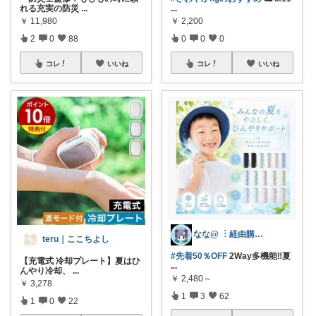
れる充実の防災
...
...
￥
11,980
￥
2,200
2
0
88
0
0
0
コレ
いいね
コレ
いいね
なな@ ︙経由購入ありがとうございます✨
teru｜ここちよし
#先着50％OFF
2Way多機能‼️夏
【充電式 冷却プレート】夏はひ
...
んやり冷却、
...
￥
2,480～
￥
3,278
1
3
62
1
0
22