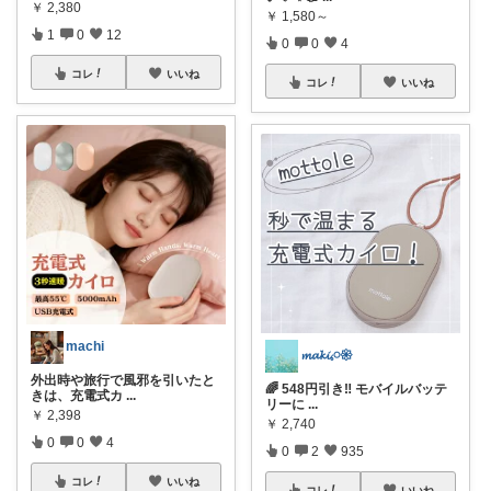
￥
2,380
￥
1,580～
1
0
12
0
0
4
コレ
いいね
コレ
いいね
machi
𝓶𝓪𝓴𝓲𓈒𓏸𑁍
外出時や旅行で風邪を引いたと
🌈 548円引き‼️ モバイルバッテ
きは、充電式カ
...
リーに
...
￥
2,398
￥
2,740
0
0
4
0
2
935
コレ
いいね
コレ
いいね