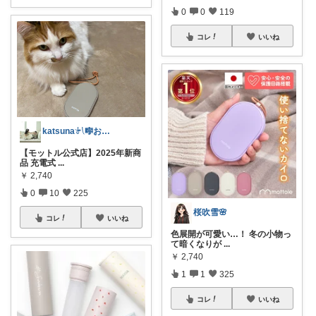
0
0
119
コレ
いいね
katsuna𓍯🎼お返事遅れます🐢
【モットル公式店】2025年新商
品 充電式
...
￥
2,740
0
10
225
桜吹雪🌸
コレ
いいね
色展開が可愛い…！ 冬の小物っ
て暗くなりが
...
￥
2,740
1
1
325
コレ
いいね