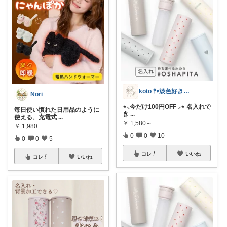
koto 𖤣𖥧淡色好き2児まま⸝⋆
Nori
⋆⸜今だけ100円OFF ⸝⋆ 名入れで
毎日使い慣れた日用品のように
き
...
使える、充電式
...
￥
1,580～
￥
1,980
0
0
10
0
0
5
コレ
いいね
コレ
いいね