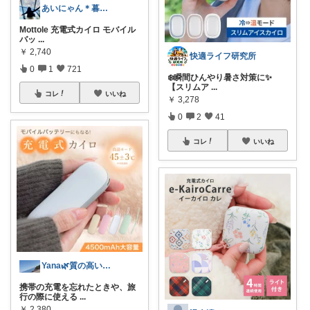
あいにゃん＊暮らしroom
Mottole 充電式カイロ モバイル
バッ
...
￥
2,740
快適ライフ研究所
0
1
721
❄️瞬間ひんやり暑さ対策に✨
【スリムア
...
コレ
いいね
￥
3,278
0
2
41
コレ
いいね
Yana🌿質の高い暮らしのROOM
携帯の充電を忘れたときや、旅
行の際に使える
...
￥
2,380