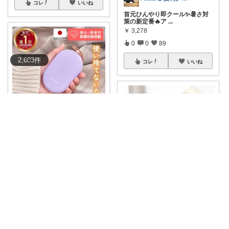
コレ
いいね
首元ひんやり即クール✨暑さ対
策の新定番🔥ア
...
￥
3,278
0
0
89
2,603
件
コレ
いいね
るん
＼冬の手放せない相棒♡／ たっ
た“3秒”で
...
￥
2,740
2
15
344
Diytsu
コレ
いいね
👀気になる！名入れ オシャピタ
#OSHA
...
￥
1,580～