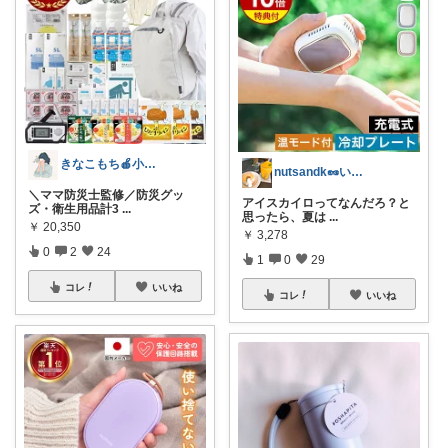
きなこもち🍎小学生ママ
nutsandk🥜いつも感謝です◡̈♡
＼ママ防災士監修／防災グッ
アイスカイロってなんだろ？と
ズ・衛生用品計3
...
思ったら、夏は
...
￥
20,350
￥
3,278
0
2
24
1
0
29
コレ
いいね
コレ
いいね