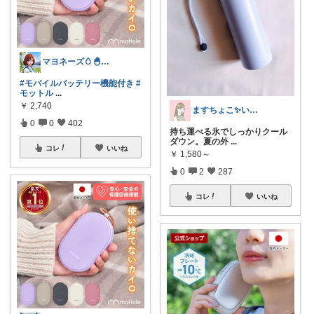
マヨネーズ🥚‪🐣✨️お礼はプロフで♪
#モバイルバッテリー機能付き
#
モットル
...
￥
2,740
ますちょこ✨いつも感謝しております☺️✨
0
0
402
持ち運べる氷でしっかりクール
ダウン。夏の外
...
コレ
いいね
￥
1,580～
0
2
287
コレ
いいね