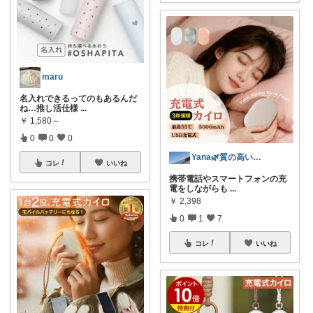
maru
名入れできるってのもあるんだ
ね…推し活仕様
...
￥
1,580～
0
0
0
Yana🌿質の高い暮らしのROOM
コレ
いいね
携帯電話やスマートフォンの充
電をしながらも
...
￥
2,398
0
1
7
コレ
いいね