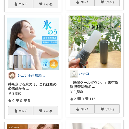
コレ
いいね
コレ
いいね
ハナコ
シュナ子@無添加✖️エコ✖️時短生活
「瞬間クールダウン。」真空断
持ち歩ける氷のう、これは夏の
熱 携帯冷熱ボ
...
必需品かも
...
￥
1,580
￥
3,980
2
0
115
0
0
5
コレ
いいね
コレ
いいね