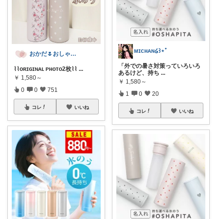
ᴍɪᴄʜᴀɴ໒꒱⋆ﾟ
おかだ🌷おしゃれを楽しむ￤ゆっくり更新
「外での暑さ対策っていろいろ
⌇⌇ᴏʀɪɢɪɴᴀʟ ᴘʜᴏᴛᴏ2枚⌇⌇
...
あるけど、持ち
...
￥
1,580～
￥
1,580～
0
0
751
1
0
20
コレ
いいね
コレ
いいね