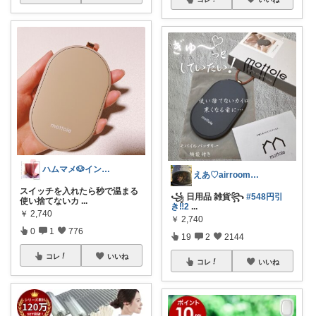
ハムマメ🐶インテリア・キッチン🌸
えあ♡airroom❀ラクして整う暮らし
スイッチを入れたら秒で温まる
꧁ 日用品 雑貨꧂
#548円引
使い捨てないカ
...
き‼️2
...
￥
2,740
￥
2,740
0
1
776
19
2
2144
コレ
いいね
コレ
いいね