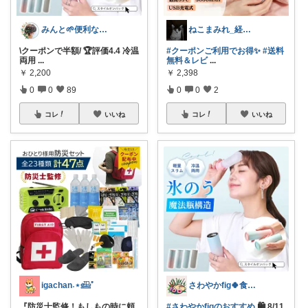
みんと🌱便利な雑貨🌱コーヒー
ねこまみれ_経由感謝致します🐈
\クーポンで半額/ 🏆評価4.4 冷温
#クーポンご利用でお得✨
#送料
両用
...
無料＆レビ
...
￥
2,200
￥
2,398
0
0
89
0
0
2
コレ
いいね
コレ
いいね
igachan˖⋆𓊝ﾟ
さわやかfig🍀食と暮らしを楽しむ
『防災士監修！もしもの時に頼
#さわやかfigのおすすめ
🛍️ 8/11