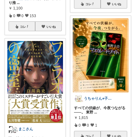
り推
...
コレ
いいね
￥
1,100
0
0
153
コレ
いいね
うちゃりん⭐︎子育て・読書・おすすめ
すべての伏線が、今夜つながる
——。 東野
...
￥
1,815
0
0
1
まこさん
コレ
いいね