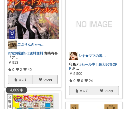
ごぶりんきゃっと@感謝(*≧▽≦*)ゞ
#7/20感謝✨
#送料無料
青崎有吾
シキ★ママの暮らし、キッズ
『ア
...
￥
913
🔍📚⚡️
#セール中！最大50%OF
F
🎉
...
0
2
40
￥
5,500
コレ
いいね
0
0
24
4,809
件
コレ
いいね