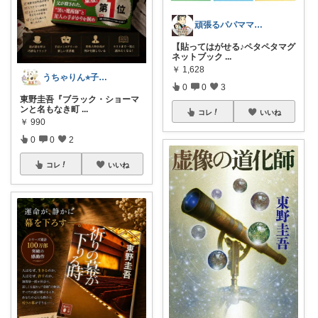
頑張るパパママ応援隊@育児・子供用品紹介
【貼ってはがせる♪ペタペタマグ
ネットブック
...
￥
1,628
うちゃりん⭐︎子育て・読書・おすすめ
0
0
3
東野圭吾『ブラック・ショーマ
ンと名もなき町
...
コレ
いいね
￥
990
0
0
2
コレ
いいね