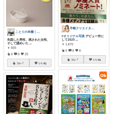
手帳クリエイター🌿まーにゃroom
ことりの本棚｜読書と暮らし
#オリジナル写真
デビュー作に
失踪した男性、残された女性、
して2025
...
そして謎めいた
...
￥
1,870
￥
935
0
0
6
0
0
25
コレ
いいね
コレ
いいね