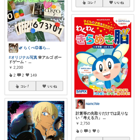
コレ
いいね
🌿 らくべ😊暮らしの知恵といいもの
#オリジナル写真
🌸アルゴ ボー
ドゲーム・
...
￥
2,200
2
2
149
コレ
いいね
nanchie
計算等の先取りだけでは足りな
い「考える力」
...
￥
2,750
0
0
0