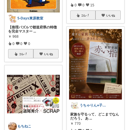
0
0
15
コレ
いいね
5-Days東原教室
【推理パズルで都道府県の特徴
を完全マスター
...
￥
968
0
0
0
コレ
いいね
うちゃりん⭐︎子育て・読書・おすすめ
家族を守るって、どこまでなん
だろう。 あ
...
￥
770
もちねこ