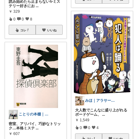
読み始めたら止まらない✨ミス
テリー好きにお
...
￥
329
0
0
8
コレ
いいね
みほ｜アラサー主婦｜共働き｜2児育児中
大人数でこんなに盛り上がれる
ことりの本棚｜読書と暮らし
ボードゲーム、
...
￥
1,549
密室、アリバイ、巧妙なトリッ
0
0
4
ク…本格ミステ
...
￥
607
コレ
いいね