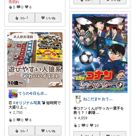
売切れ
0
0
6
コレ
いいね
てうの今日もボードゲーム日和
ねこだま✨ おうち時間充実ROOM🐾
⏰
#オリジナル写真
💣 短時間で
大盛り上
...
⚽️コナンくんがサッカー選手を
￥
2,750
救う？！劇場
...
￥
4,859
0
0
6
1
0
10
コレ
いいね