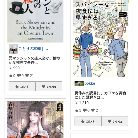
ことりの本棚｜読書と暮らし
元マジシャンの主人公が、鮮や
かな推理で事件
...
￥
990
0
0
21
pokke
コレ
いいね
夏休みの読書に、カフェを舞台
にした謎解きは
...
￥
1,210
1
0
2
コレ
いいね