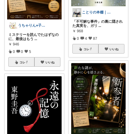
ことりの本棚｜読書と暮らし
「不可解な事件」の裏に隠され
うちゃりん⭐︎子育て・読書・おすすめ
た真実を、ガリ
...
￥
968
ミステリーを読んでたはずなの
0
4
87
に、最後はもう
...
￥
946
コレ
いいね
0
0
5
コレ
いいね