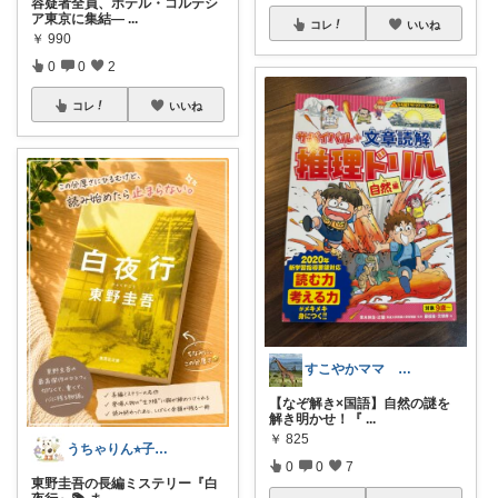
容疑者全員、ホテル・コルテシ
ア東京に集結—
...
コレ
いいね
￥
990
0
0
2
コレ
いいね
すこやかママ 知育とアウトドアが大好き
【なぞ解き×国語】自然の謎を
解き明かせ！『
...
￥
825
うちゃりん⭐︎子育て・読書・おすすめ
0
0
7
東野圭吾の長編ミステリー『白