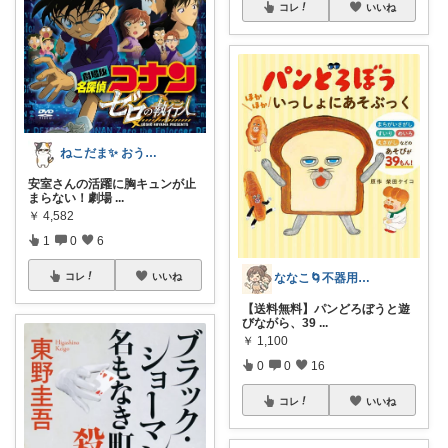
コレ
いいね
ねこだま✨ おうち時間充実ROOM🐾
安室さんの活躍に胸キュンが止
まらない！劇場
...
￥
4,582
1
0
6
ななこ🌀不器用ママ￤家事＆育児グッズ
コレ
いいね
【送料無料】パンどろぼうと遊
びながら、39
...
￥
1,100
0
0
16
コレ
いいね