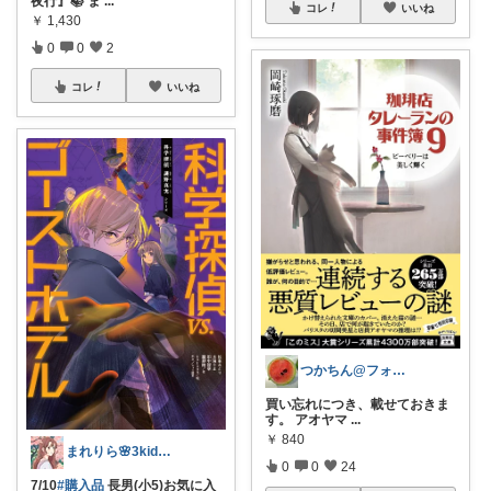
夜行』📚 ま
...
コレ
いいね
￥
1,430
0
0
2
コレ
いいね
つかちん@フォロワーさんから買物します♪
買い忘れにつき、載せておきま
す。 アオヤマ
...
￥
840
まれりら🌸3kidsママ♡
0
0
24
7/10
#購入品
長男(小5)お気に入