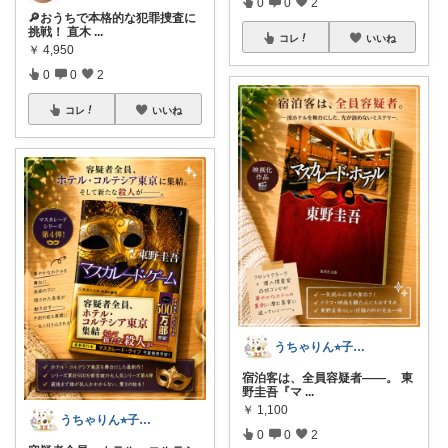
0
0
2
🔎おうちで本格的な犯罪捜査に
挑戦！ 直木
...
コレ
いいね
￥
4,950
0
0
2
コレ
いいね
うちゃりん⭐︎子育て・読書・おすすめ
宿泊客は、全員容疑者——。 東
野圭吾『マ
...
￥
1,100
うちゃりん⭐︎子育て・読書・おすすめ
0
0
2