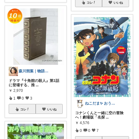
コレ
いいね
森川朔葉｜物語の余韻を暮らしへ
ドラマ『十角館の殺人』第1話
に登場する、推
...
￥
2,970
1
0
3
ねこだま✨ おうち時間充実ROOM🐾
コレ
いいね
コナンくんと一緒に空の冒険
へ！劇場版「名探
...
￥
4,576
0
0
7