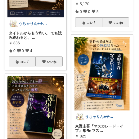
￥
5,170
0
0
5
コレ
いいね
うちゃりん⭐︎子育て・読書・おすすめ
タイトルからもう怖い。 でも読
み終わると、
...
￥
836
0
0
4
コレ
いいね
うちゃりん⭐︎子育て・読書・おすすめ
東野圭吾『マスカレード・イ
ブ』📚🎭 マス
...
￥
825