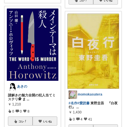
コレ
いいね
あきの
momokasutera
謎解きの魅力全開の犯人当てミ
ステリ🕵️ ま
...
#名作
#愛読書
東野圭吾 『白夜
￥
1,210
行』
...
0
0
8
￥
1,430
0
4
41
コレ
いいね