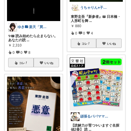
うちゃりん⭐︎子育て・読書・おすすめ
東野圭吾『新参者』📖 日本橋・
人形町を舞
...
￥
880
ゆき🛍️ 楽天「買ってよかった」を厳選
0
0
4
✨📖 読み始めたら止まらない。
あなたの読
...
コレ
いいね
￥
2,310
0
0
8
コレ
いいね
頑張るパパママ応援隊@育児・子供用品紹介
【読解力が育つ✨いますぐ名探
偵2冊】 読
...