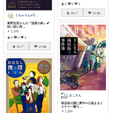
0
0
3
コレ
いいね
うちゃりん⭐︎子育て・読書・おすすめ
東野圭吾さんの『流星の絆』🌠
幼い頃に両
...
￥
1,100
0
0
3
コレ
いいね
まこさん
商店街の謎に夢中✨心温まるミ
ステリー📚🔍
...
￥
1,204