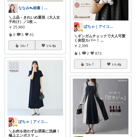
ななみ👠秘書｜何気ない日々に感謝を♡
＼上品・きれいめ重視（大人女
子向け）／1枚
...
ぽちゃ｜アイコン変えました
￥
25,960
0
5
61
＼ギンガムチェックで大人可愛
く体型カバー！
...
￥
2,399
コレ
いいね
1
2
873
コレ
いいね
ぽちゃ｜アイコン変えました
＼お肉を拾わずお洒落に洗練！
極上エンボスマ
...