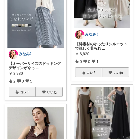
みなみ⌇
【綿素材のゆったりシルエット
で涼しく着られ
...
みなみ⌇
￥
6,820
0
0
1
【オーバーサイズのドッキング
デザインが今っ
...
コレ
いいね
￥
3,980
2
0
5
コレ
いいね