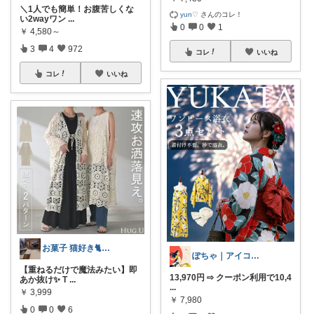
＼1人でも簡単！お腹苦しくな
yun♡
さんのコレ！
い2wayワン
...
0
0
1
￥
4,580～
3
4
972
コレ
いいね
コレ
いいね
お菓子 猫好き🐈 ポラピスroom
ぽちゃ｜アイコン変えました
【重ねるだけで魔法みたい】即
13,970円 ⇨ クーポン利用で10,4
あか抜け✨ T
...
...
￥
3,999
￥
7,980
0
0
6