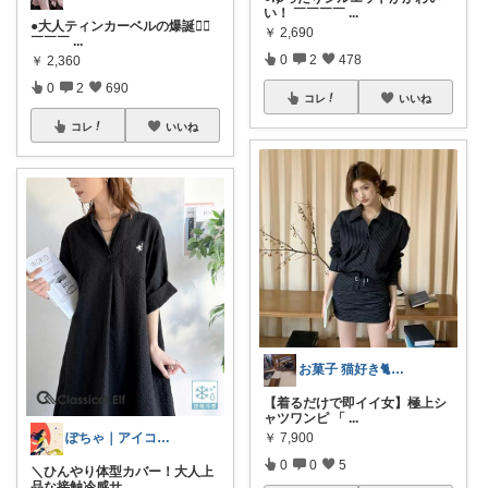
い！ ￣￣￣￣
...
●大人ティンカーベルの爆誕🧚‍♂️
￥
2,690
￣￣￣
...
0
2
478
￥
2,360
0
2
690
コレ
いいね
コレ
いいね
お菓子 猫好き🐈 ポラピスroom
【着るだけで即イイ女】極上シ
ャツワンピ 「
...
ぽちゃ｜アイコン変えました
￥
7,900
0
0
5
＼ひんやり体型カバー！大人上
品な接触冷感サ
...