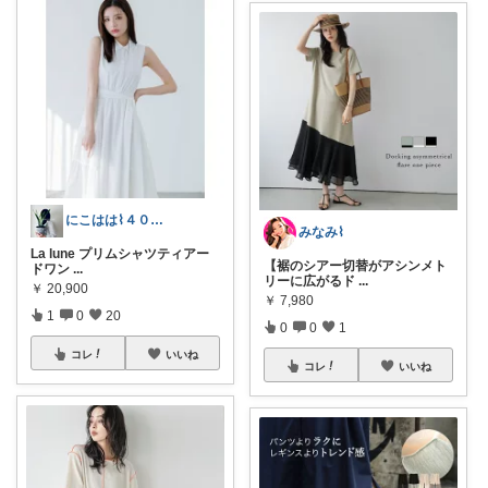
にこはは⌇４０代心地いい暮らし
みなみ⌇
La lune プリムシャツティアー
【裾のシアー切替がアシンメト
ドワン
...
リーに広がるド
...
￥
20,900
￥
7,980
1
0
20
0
0
1
コレ
いいね
コレ
いいね