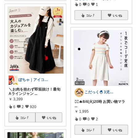
0
0
1
コレ
いいね
ぽちゃ｜アイコン変えました
＼お肉を拾わず即垢抜け！最旬
こだっく🐣 3児のママ
Aラインジャン
...
￥
3,399
🏃‍♀️🔥8/4(火)20時 お買い物マラ
...
6
2
920
￥
1,995
コレ
いいね
0
0
2
コレ
いいね