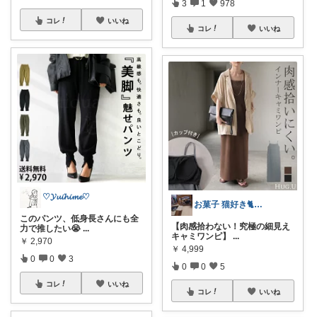
3
1
978
コレ
いいね
コレ
いいね
♡𝓨𝓾𝓲𝓱𝓲𝓶𝓮♡
お菓子 猫好き🐈 ポラピスroom
このパンツ、低身長さんにも全
【肉感拾わない！究極の細見え
力で推したい😭
...
キャミワンピ】
...
￥
2,970
￥
4,999
0
0
3
0
0
5
コレ
いいね
コレ
いいね