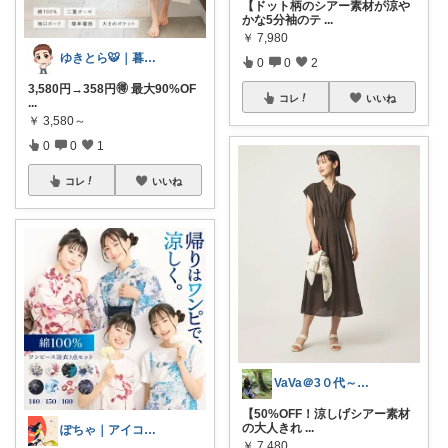
【ドット柄のシアー素材が涼や
かな5分袖のテ
...
￥
7,980
ゆきとら🐯｜暮らしをラクにしたいパパ
0
0
2
3,580円→358円🉐 最大90%OF
コレ
いいね
...
￥
3,580～
0
0
1
コレ
いいね
VaVa＠3０代～初めての都内暮らし
【50%OFF！涼しげシアー素材
の大人きれ
...
ぽちゃ｜アイコン変えました
￥
7,480