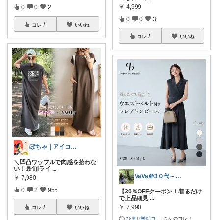
￥
4,999
0
0
2
0
0
3
コレ
いいね
コレ
いいね
ぽちゃ｜アイコン変えました
＼凹凸ワッフルで肉感を拾わな
い！最旬Iライ
...
VaVa＠3０代～初めての都内暮らし
￥
7,980
0
2
955
【30％OFFクーポン！着るだけ
で上品細見
...
￥
7,990
コレ
いいね
ひまり🌟朝コ
...
さんのコレ！