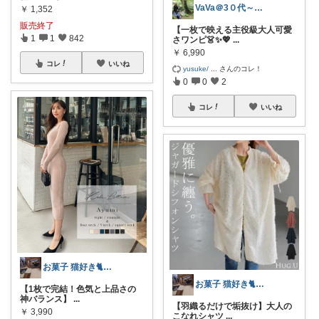
VaVa＠3０代～初めての都内暮らし
￥
1,352
販売終了
【一枚で映える主役級大人可愛
1
1
842
さワンピ👗✨💖
...
￥
6,990
コレ
いいね
yusuke/
...
さんのコレ！
0
0
2
コレ
いいね
お菓子 猫好き🐈 ポラピスroom
お菓子 猫好き🐈 ポラピスroom
【1枚で完結！色気と上品さの
神バランス】
...
【羽織るだけで垢抜け】大人の
￥
3,990
こなれシャツ
...