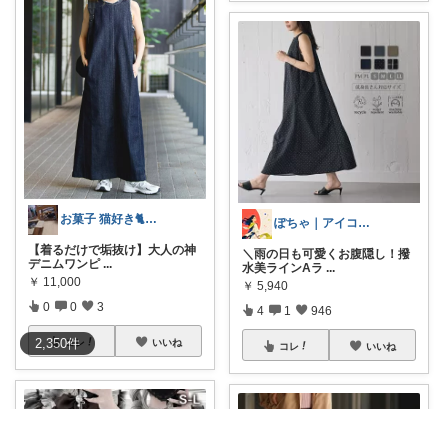
お菓子 猫好き🐈 ポラピスroom
ぽちゃ｜アイコン変えました
【着るだけで垢抜け】大人の神
＼雨の日も可愛くお腹隠し！撥
デニムワンピ
...
水美ラインAラ
...
￥
11,000
￥
5,940
0
0
3
4
1
946
2,350
件
コレ
いいね
コレ
いいね