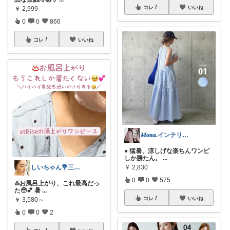
コレ
いいね
￥
2,999
0
0
866
コレ
いいね
𝑴𝒐𝒏𝒂.インテリア￤暮らし
● 猛暑、涼しげな楽ちんワンピ
しか勝たん。
...
しいちゃん💐三姉妹ママ美容メイク講師
￥
2,830
0
0
575
♨️お風呂上がり、これ最高だっ
た🥹💕 暑
...
コレ
いいね
￥
3,580～
0
0
2