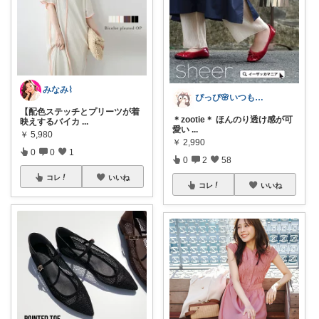
みなみ⌇
ぴっぴ🌸いつもありがとうございます♡
【配色ステッチとプリーツが着
＊zootie＊ ほんのり透け感が可
映えするバイカ
...
愛い
...
￥
5,980
￥
2,990
0
0
1
0
2
58
コレ
いいね
コレ
いいね