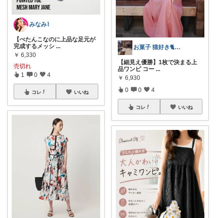
みなみ⌇
【ぺたんこなのに上品な足元が
完成するメッシ
...
お菓子 猫好き🐈 ポラピスroom
￥
6,330
【細見え優勝】1枚で決まる上
売切れ
品ワンピ コー
...
1
0
4
￥
6,930
0
0
4
コレ
いいね
コレ
いいね