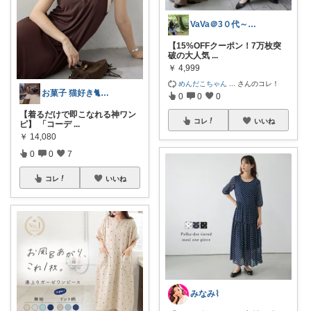
VaVa＠3０代～初めての都内暮らし
【15%OFFクーポン！7万枚突
破の大人気
...
￥
4,999
めんだこちゃん
...
さんのコレ！
お菓子 猫好き🐈 ポラピスroom
0
0
0
【着るだけで即こなれる神ワン
コレ
いいね
ピ】 「コーデ
...
￥
14,080
0
0
7
コレ
いいね
みなみ⌇