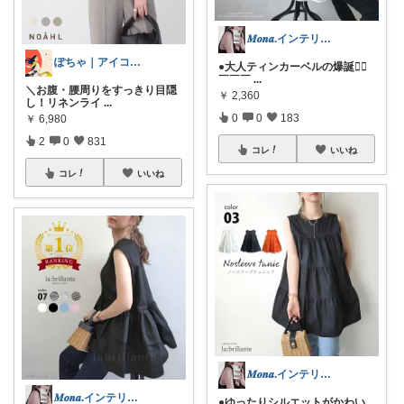
𝑴𝒐𝒏𝒂.インテリア￤暮らし
ぽちゃ｜アイコン変えました
●大人ティンカーベルの爆誕🧚‍♂️
￣￣￣
...
＼お腹・腰周りをすっきり目隠
￥
2,360
し！リネンライ
...
0
0
183
￥
6,980
2
0
831
コレ
いいね
コレ
いいね
𝑴𝒐𝒏𝒂.インテリア￤暮らし
𝑴𝒐𝒏𝒂.インテリア￤暮らし
●ゆったりシルエットがかわい