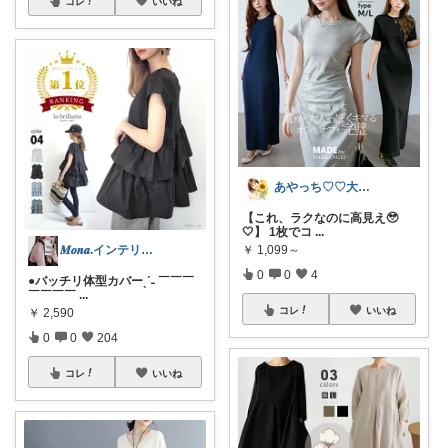
コレ
いいね
あやっち♡♡大人可愛いROOM
【これ、ラクなのに高見え🥹
🤍】 1枚でコ
...
𝑴𝒐𝒏𝒂.インテリア￤暮らし
￥
1,099～
0
0
4
●バッチリ体型カバーˎˊ˗ ￣￣￣
￣￣￣￣
...
コレ
いいね
￥
2,590
0
0
204
コレ
いいね